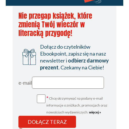
Nie przegap książek, które
zmienią Twój wieczór w
literacką przygodę!
Dołącz do czytelników
Ebookpoint, zapisz się na nasz
newsletter i
odbierz darmowy
prezent
. Czekamy na Ciebie!
e-mail
*
Chcę otrzymywać na podany e-mail
informacje o zniżkach, promocjach oraz
nowościach wydawniczych.
więcej »
DOŁĄCZ TERAZ