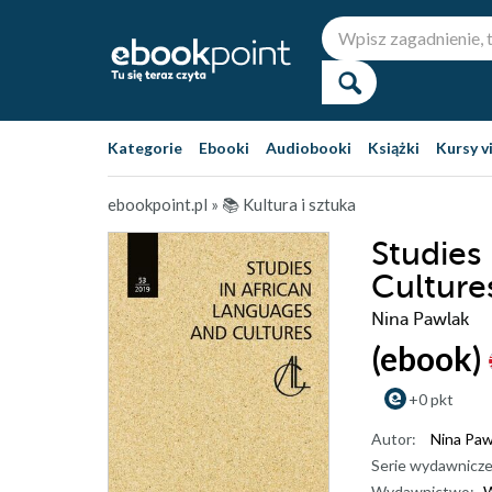
Kategorie
Ebooki
Audiobooki
Książki
Kursy v
ebookpoint.pl
»
📚 Kultura i sztuka
Studies
Culture
Nina Pawlak
(ebook)
+0 pkt
Autor:
Nina Paw
Serie wydawnicze
Wydawnictwo:
W