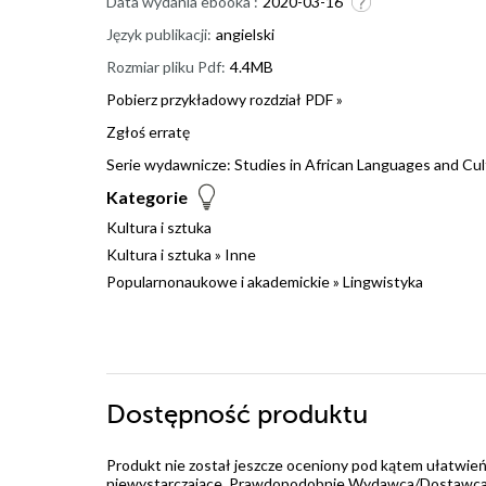
Data wydania ebooka :
2020-03-16
Język publikacji:
angielski
Rozmiar pliku Pdf:
4.4MB
Pobierz przykładowy rozdział PDF »
Zgłoś erratę
Serie wydawnicze:
Studies in African Languages and Cu
Kategorie
Kultura i sztuka
Kultura i sztuka
»
Inne
Popularnonaukowe i akademickie
»
Lingwistyka
Dostępność produktu
Produkt nie został jeszcze oceniony pod kątem ułatwień
niewystarczające. Prawdopodobnie Wydawca/Dostawca jes