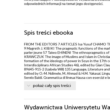
odpowiednich informacji na temat jego dostępności.
Spis treści
ebooka
FROM THE EDITORS 7 ARTICLES Isa Yusuf CHAMO The use
9 Magreth J. KIBIKI The pragmatic functions of the ma
parler jeune 57 Taiwo EHINENI The ethnopragmatics of 
KRAWCZUK The image of Muslims and Islam in Christian 
formation of the ideology of power in Soyo in the 17th 
Interdisciplinary African Studies 46), edited by Gian Cl
89645-915-2 (Izabela Will) 135 Language, Literature and C
edited by O.-M. Ndimele, M. Ahmad & H.M. Yakasai. Ling
Sergio Baldi, Grammatica di lingua Hausa con esercizi e br
pokaż cały spis treści
Wydawnictwa Uniwersytetu Wars