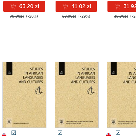
63.20 zł
41.02 zł
31.92
79.00zł
(-20%)
58.00zł
(-29%)
39.90zł
(-2