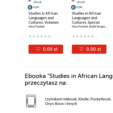
ebook
ebook
0 pkt
0 pkt
Studies in African
Studies in African
Languages and
Languages and
Cultures. Volumen
Cultures. Special
58/2024
Nina Pawlak
Issue 2024
Nina Pawlak
,
Baldi Sergio
,
Shu'
0.00 zł
0.00 zł
Ebooka
"Studies in African Lan
przeczytasz na:
czytnikach Inkbook, Kindle, Pocketbook,
Onyx Boox i innych