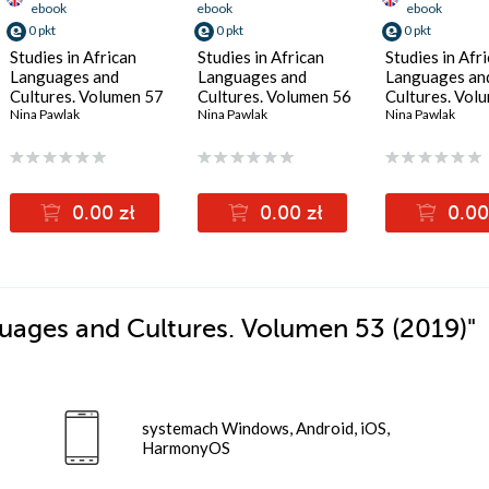
ebook
ebook
ebook
0 pkt
0 pkt
0 pkt
Studies in African
Studies in African
Studies in Afr
Languages and
Languages and
Languages an
Cultures. Volumen 57
Cultures. Volumen 56
Cultures. Vol
aibu Adamu Jibril
(2023)
Nina Pawlak
,
Tourneux Henry
(2022)
Nina Pawlak
(2021)
Nina Pawlak
0.00 zł
0.00 zł
0.00
guages and Cultures. Volumen 53 (2019)"
systemach Windows, Android, iOS,
HarmonyOS