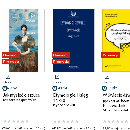
Nowość
Nowość
Promocja
Promocja
Promocja
ebook
ebook
ebook
63 pkt
41 pkt
31 pkt
Jak myśleć o sztuce
Etymologie. Księgi
W świecie dź
Ryszard Kasperowicz
11-20
języka polskie
Izydor z Sewilli
Przewodnik
(glotto)dydak
Marcin Maciołek
(79,00 zł najniższa cena z 30 dni)
(40,87 zł najniższa cena z 30 dni)
(39,90 zł najniższa ce