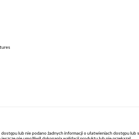
ltures
 dostępu lub nie podano żadnych informacji o ułatwieniach dostępu lub 
zcze nie umożliwił dokonania walidacji produktu lub nie przekazał