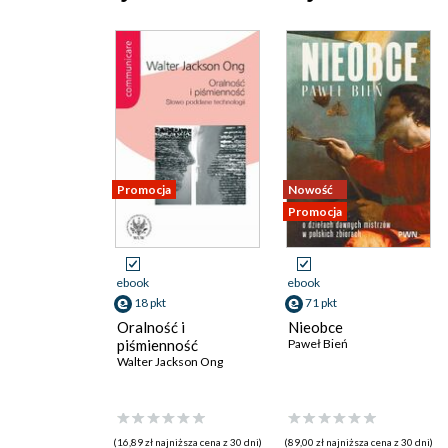
Promocja
Nowość
Promocja
ebook
ebook
18 pkt
71 pkt
Oralność i
Nieobce
piśmienność
Paweł Bień
Walter Jackson Ong
(16,89 zł najniższa cena z 30 dni)
(89,00 zł najniższa cena z 30 dni)