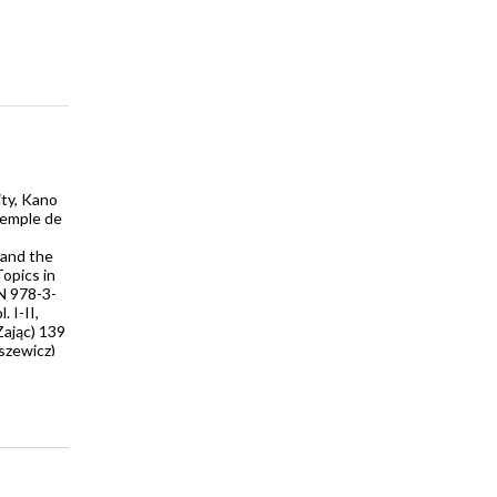
ty, Kano
xemple de
 and the
opics in
BN 978-3-
 I-II,
Zając) 139
aszewicz)