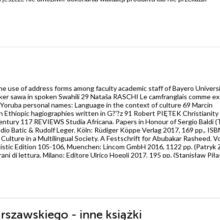
 of address forms among faculty academic staff of Bayero Universi
rker sawa in spoken Swahili 29 Nataša RASCHI Le camfranglais comme e
Yoruba personal names: Language in the context of culture 69 Marcin
Ethiopic hagiographies written in G?'?z 91 Robert PIĘTEK Christianity
century 117 REVIEWS Studia Africana. Papers in Honour of Sergio Baldi (T
audio Batic & Rudolf Leger. Köln: Rüdiger Köppe Verlag 2017, 169 pp., IS
ulture in a Multilingual Society. A Festschrift for Abubakar Rasheed. Vol.
uistic Edition 105-106, Muenchen: Lincom GmbH 2016, 1122 pp. (Patryk 
ani di lettura. Milano: Editore Ulrico Hoepli 2017, 195 pp. (Stanisław Pił
zawskiego - inne książki