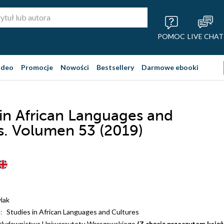
POMOC
LIVE CHAT
ideo
Promocje
Nowości
Bestsellery
Darmowe ebooki
 in African Languages and
s. Volumen 53 (2019)
lak
:
Studies in African Languages and Cultures
ydawnictwa Uniwersytetu Warszawskiego
(Z chęcią przeczytam ksią