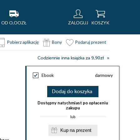
OD O,OOZŁ
ZALOGUJ
KOSZYK
Pobierz aplikację
Bony
Podaruj prezent
Codziennie inna książka za 9,90zł
Ebook
darmowy
Dodaj do koszyka
Dostępny natychmiast po opłaceniu
zakupu
lub
Kup na prezent
żkę w