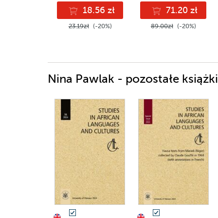
18.56 zł
71.20 zł
23.19zł
(-20%)
89.00zł
(-20%)
Nina Pawlak - pozostałe książki