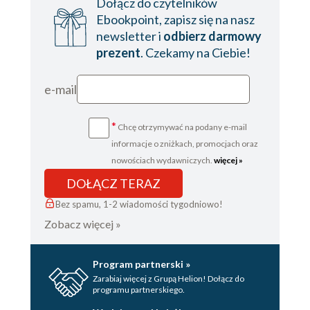
Dołącz do czytelników
Ebookpoint, zapisz się na nasz
newsletter i
odbierz darmowy
prezent
. Czekamy na Ciebie!
e-mail
*
Chcę otrzymywać na podany e-mail
informacje o zniżkach, promocjach oraz
nowościach wydawniczych.
więcej »
DOŁĄCZ TERAZ
Bez spamu, 1-2 wiadomości tygodniowo!
Zobacz więcej »
Program partnerski »
Zarabiaj więcej z Grupą Helion! Dołącz do
programu partnerskiego.