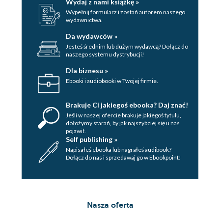
Wydaj z nami książkę »
Wypełnij formularz i zostań autorem naszego
wydawnictwa.
Da wydawców »
Jesteś średnim lub dużym wydawcą? Dołącz do
naszego systemu dystrybucji!
Dla biznesu »
Ebooki i audiobooki w Twojej firmie.
Brakuje Ci jakiegoś ebooka? Daj znać!
Jeśli w naszej ofercie brakuje jakiegoś tytulu,
dołożymy starań, by jak najszybciej się u nas
pojawił.
Self publishing »
Napisałeś ebooka lub nagrałeś audibook?
Dołącz do nas i sprzedawaj go w Ebookpoint!
Nasza oferta