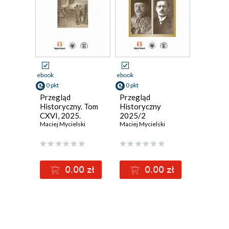
ebook
ebook
0 pkt
0 pkt
Przegląd
Przegląd
Historyczny. Tom
Historyczny
CXVI, 2025.
2025/2
Zeszyt 4
Maciej Mycielski
Maciej Mycielski
0.00 zł
0.00 zł