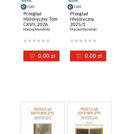
ebook
ebook
0 pkt
0 pkt
Przegląd
Przegląd
Historyczny. Tom
Historyczny
CXVII, 2026.
2025/1
Zeszyt 1
Maciej Mycielski
Maciej Mycielski
0.00 zł
0.00 zł