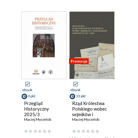
Promocja
ebook
ebook
0 pkt
13 pkt
Przegląd
Rząd Królestwa
Historyczny
Polskiego wobec
2025/3
sejmików i
Maciej Mycielski
zgromadzeń
Maciej Mycielski
gminnych 1815-
1830