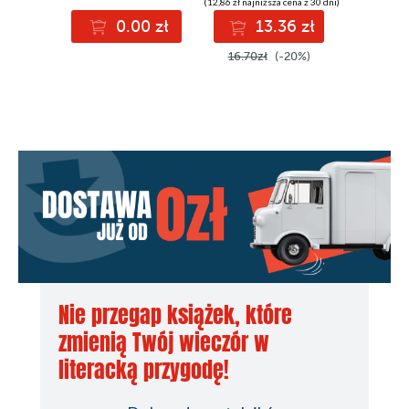
(12,86 zł najniższa cena z 30 dni)
0.00 zł
13.36 zł
16.70zł
(-20%)
Nie przegap książek, które
zmienią Twój wieczór w
literacką przygodę!