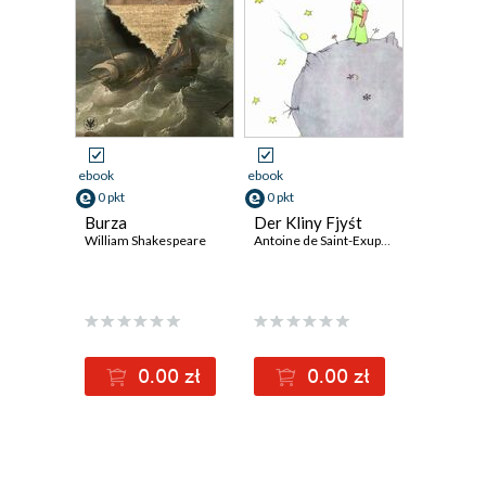
ebook
ebook
0 pkt
0 pkt
Burza
Der Kliny Fjyśt
William Shakespeare
Antoine de Saint-Exupery
0.00 zł
0.00 zł