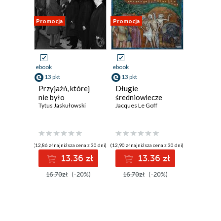
Promocja
Promocja
ebook
ebook
13 pkt
13 pkt
Przyjaźń, której
Długie
nie było
średniowiecze
Tytus Jaskułowski
Jacques Le Goff
(12,86 zł najniższa cena z 30 dni)
(12,90 zł najniższa cena z 30 dni)
13.36 zł
13.36 zł
16.70zł
(-20%)
16.70zł
(-20%)