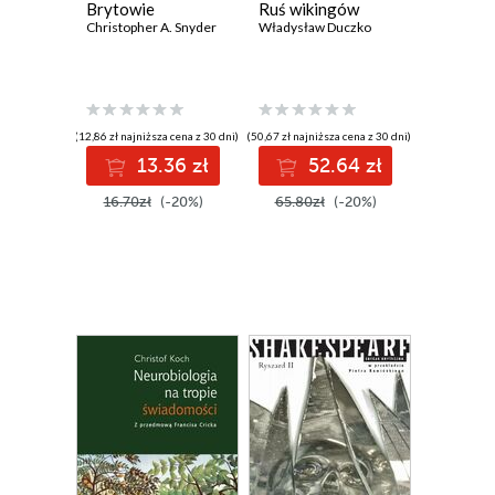
Brytowie
Ruś wikingów
Christopher A. Snyder
Władysław Duczko
(12,86 zł najniższa cena z 30 dni)
(50,67 zł najniższa cena z 30 dni)
13.36 zł
52.64 zł
16.70zł
(-20%)
65.80zł
(-20%)