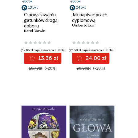
ebook
ebook
13 pkt
24 pkt
O powstawaniu
Jak napisać pracę
gatunków drogą
dyplomową
doboru
Umberto Eco
naturalnego
Karol Darwin
(12,86 zł najniższa cena z 30 dni)
(21,90 zł najniższa cena z 30 dni)
13.36 zł
24.00 zł
16.70zł
(-20%)
30.00zł
(-20%)