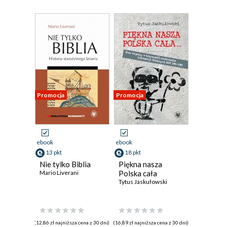
Promocja
Promocja
ebook
ebook
13 pkt
18 pkt
Nie tylko Biblia
Piękna nasza
Mario Liverani
Polska cała
Tytus Jaskułowski
(12,86 zł najniższa cena z 30 dni)
(16,89 zł najniższa cena z 30 dni)