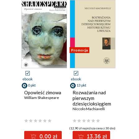
Promocja
ebook
ebook
0 pkt
13 pkt
Opowieść zimowa
Rozważania nad
William Shakespeare
pierwszym
dziesięcioksięgiem
historii Rzymu
Niccolo Machiavelli
Liwiusza
(12,90 zł najniższa cena z 30 dni)
0.00 zł
13.36 zł