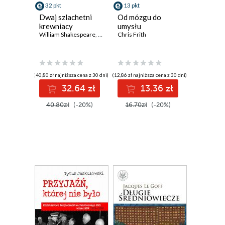
32 pkt
13 pkt
Dwaj szlachetni
Od mózgu do
krewniacy
umysłu
William Shakespeare
,
John Fletcher
Chris Frith
(40,80 zł najniższa cena z 30 dni)
(12,86 zł najniższa cena z 30 dni)
32.64 zł
13.36 zł
40.80zł
(-20%)
16.70zł
(-20%)