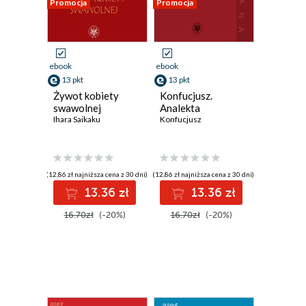
Promocja
Promocja
ebook
ebook
13 pkt
13 pkt
Żywot kobiety
Konfucjusz.
swawolnej
Analekta
Ihara Saikaku
Konfucjusz
(12,86 zł najniższa cena z 30 dni)
(12,86 zł najniższa cena z 30 dni)
13.36 zł
13.36 zł
16.70zł
(-20%)
16.70zł
(-20%)