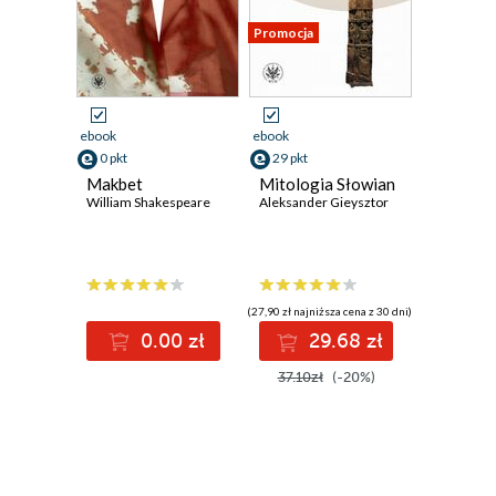
Promocja
ebook
ebook
0 pkt
29 pkt
Makbet
Mitologia Słowian
William Shakespeare
Aleksander Gieysztor
(27,90 zł najniższa cena z 30 dni)
0.00 zł
29.68 zł
37.10zł
(-20%)