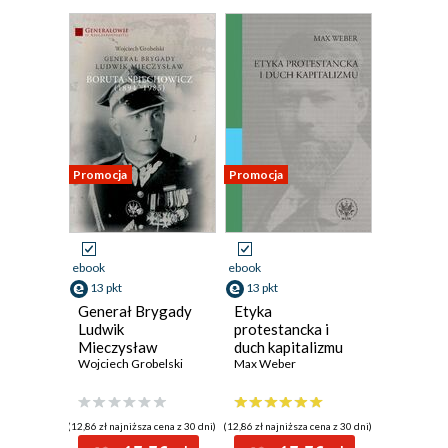
Promocja
Promocja
ebook
ebook
13 pkt
13 pkt
Generał Brygady
Etyka
Ludwik
protestancka i
Mieczysław
duch kapitalizmu
Boruta-
Wojciech Grobelski
Max Weber
Spiechowicz
(1894-1985)
(12,86 zł najniższa cena z 30 dni)
(12,86 zł najniższa cena z 30 dni)