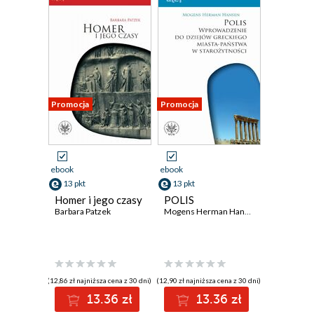
Promocja
Promocja
ebook
ebook
13 pkt
13 pkt
Homer i jego czasy
POLIS
Barbara Patzek
Mogens Herman Hansen
(12,86 zł najniższa cena z 30 dni)
(12,90 zł najniższa cena z 30 dni)
13.36 zł
13.36 zł