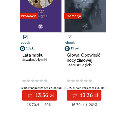
Promocja
Promocja
ebook
ebook
13 pkt
13 pkt
Lata mroku
Głowa. Opowieść
Sawako Ariyoshi
nocy zimowej
Tadeusz Cegielski
(12,86 zł najniższa cena z 30 dni)
(12,90 zł najniższa cena z 30 dni)
13.36 zł
13.36 zł
16.70zł
(-20%)
16.70zł
(-20%)