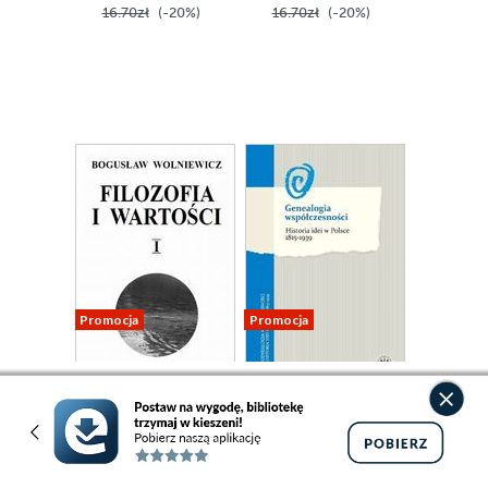
16.70zł
(-20%)
16.70zł
(-20%)
Promocja
Promocja
ebook
ebook
13 pkt
13 pkt
Filozofia i
Genealogia