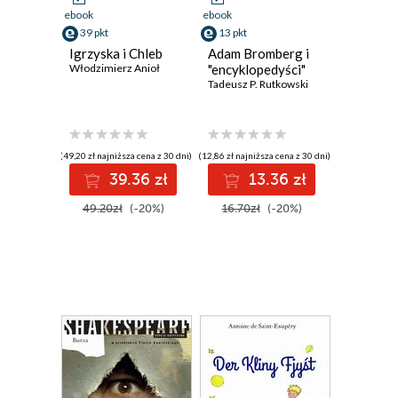
ebook
ebook
39 pkt
13 pkt
Igrzyska i Chleb
Adam Bromberg i
Włodzimierz Anioł
"encyklopedyści"
Tadeusz P. Rutkowski
(49,20 zł najniższa cena z 30 dni)
(12,86 zł najniższa cena z 30 dni)
39.36 zł
13.36 zł
49.20zł
(-20%)
16.70zł
(-20%)