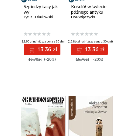
Szpiedzy tacy jak
Kościół w świecie
wy
późnego antyku
Tytus Jaskułowski
Ewa Wipszycka
(12,90 zł najniższa cena z 30 dni)
(12,86 zł najniższa cena z 30 dni)
13.36 zł
13.36 zł
16.70zł
(-20%)
16.70zł
(-20%)