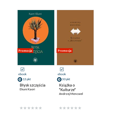
Promocja
Promocja
ebook
ebook
13 pkt
30 pkt
Błysk szczęścia
Książka o
Ekuni Kaori
"Kulturze"
Andrzej Mencwel