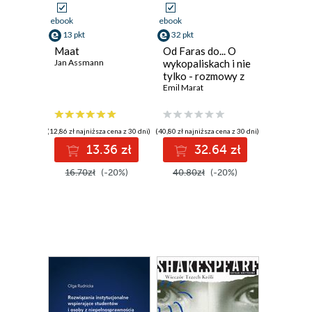
ebook
ebook
13 pkt
32 pkt
Maat
Od Faras do... O
Jan Assmann
wykopaliskach i nie
tylko - rozmowy z
archeologami (i
Emil Marat
jednym
architektem)
(12,86 zł najniższa cena z 30 dni)
(40,80 zł najniższa cena z 30 dni)
13.36 zł
32.64 zł
16.70zł
(-20%)
40.80zł
(-20%)