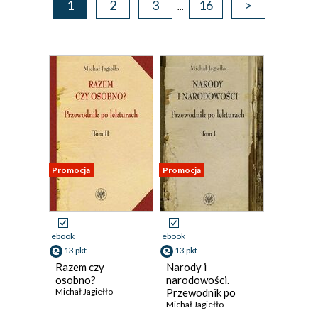
1
2
3
16
>
...
Promocja
Promocja
ebook
ebook
13 pkt
13 pkt
Razem czy
Narody i
osobno?
narodowości.
Michał Jagiełło
Przewodnik po
lekturach, t. 1
Michał Jagiełło