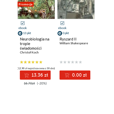
Promocja
ebook
ebook
13 pkt
0 pkt
Neurobiologia na
Ryszard II
tropie
William Shakespeare
świadomości
Christof Koch
(12,90 zł najniższa cena z 30 dni)
13.36 zł
0.00 zł
16.70zł
(-20%)