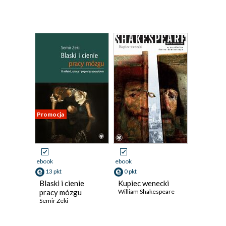
Promocja
ebook
ebook
13 pkt
0 pkt
Blaski i cienie
Kupiec wenecki
pracy mózgu
William Shakespeare
Semir Zeki