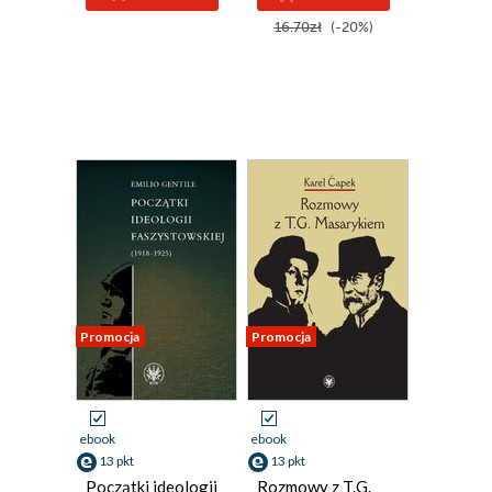
16.70zł
(-20%)
Promocja
Promocja
ebook
ebook
13 pkt
13 pkt
Początki ideologii
Rozmowy z T.G.