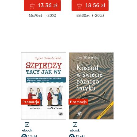
13.36 zł
18.56 zł
16.70zł
(-20%)
23.20zł
(-20%)
Promocja
Promocja
ebook
ebook
13 pkt
13 pkt