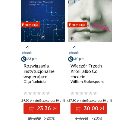
Promocja
Promocja
ebook
ebook
23 pkt
30 pkt
Rozwiązania
Wieczór Trzech
instytucjonalne
Króli, albo Co
wspierające
chcecie
studentów i osoby
Olga Rudnicka
William Shakespeare
z
niepełnosprawnością
w Uniwersytecie
(29,20 zł najniższa cena z 30 dni)
(27,90 zł najniższa cena z 30 dni)
Warszawskim w
23.36 zł
30.00 zł
latach 1997-2023
29.20zł
(-20%)
37.50zł
(-20%)