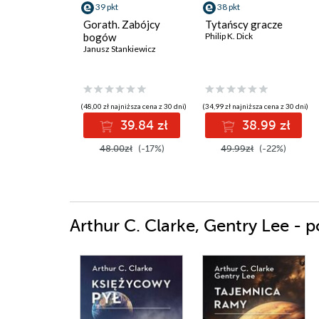
39 pkt
38 pkt
Gorath. Zabójcy
Tytańscy gracze
bogów
Philip K. Dick
Janusz Stankiewicz
(48,00 zł najniższa cena z 30 dni)
(34,99 zł najniższa cena z 30 dni)
39.84 zł
38.99 zł
48.00zł
(-17%)
49.99zł
(-22%)
Arthur C. Clarke, Gentry Lee - p