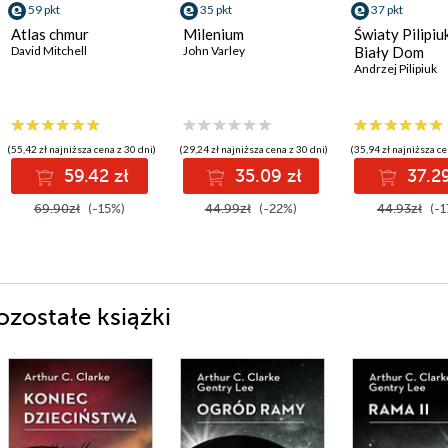
59 pkt
35 pkt
37 pkt
Atlas chmur
Milenium
Światy Pilipiu
David Mitchell
John Varley
Biały Dom
Andrzej Pilipiuk
(55,42 zł najniższa cena z 30 dni)
(29,24 zł najniższa cena z 30 dni)
(35,94 zł najniższa ce
59.42 zł
35.09 zł
37.29
69.90zł
(-15%)
44.99zł
(-22%)
44.93zł
(-1
ozostałe książki