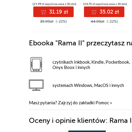
(21,99 zł najniższa cena z 30 dni)
(24,70 zł najniższa cena z 30 dni)
31.19 zł
35.02 zł
39.99zł
(-22%)
44.90zł
(-22%)
Ebooka
"Rama II"
przeczytasz n
czytnikach Inkbook, Kindle, Pocketbook,
Onyx Boox i innych
systemach Windows, MacOS i innych
Masz pytania? Zajrzyj do zakładki
Pomoc
»
Oceny i opinie klientów: Rama I