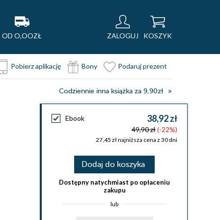
OD O,OOZŁ
ZALOGUJ
KOSZYK
Pobierz aplikację
Bony
Podaruj prezent
Codziennie inna książka za 9,90zł
38,92 zł
Ebook
49,90 zł
(-22%)
27,45 zł najniższa cena z 30 dni
Dodaj do koszyka
Dostępny natychmiast po opłaceniu
zakupu
lub