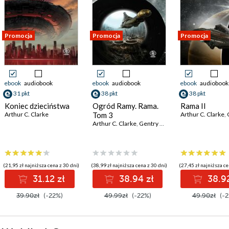
Promocja
Promocja
Promocja
ebook
audiobook
ebook
audiobook
ebook
audiobook
31 pkt
38 pkt
38 pkt
Koniec dzieciństwa
Ogród Ramy. Rama.
Rama II
Arthur C. Clarke
Tom 3
Arthur C. Clarke
,
G
Arthur C. Clarke
,
Gentry Lee
(21,95 zł najniższa cena z 30 dni)
(38,99 zł najniższa cena z 30 dni)
(27,45 zł najniższa ce
31.12 zł
38.94 zł
38.92
39.90zł
(-22%)
49.99zł
(-22%)
49.90zł
(-2