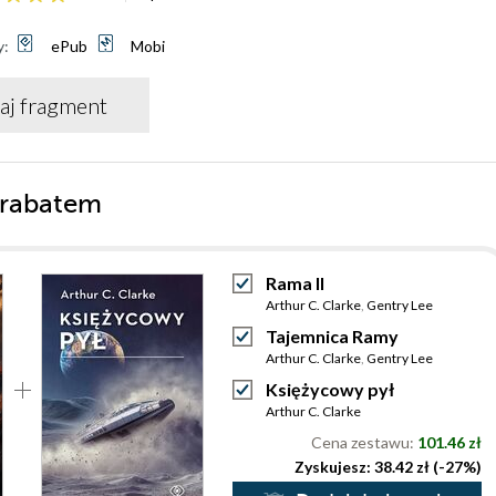
y:
ePub
Mobi
aj fragment
 rabatem
Rama II
Arthur C. Clarke
,
Gentry Lee
Tajemnica Ramy
Arthur C. Clarke
,
Gentry Lee
Księżycowy pył
Arthur C. Clarke
Cena zestawu:
101.46 zł
Zyskujesz: 38.42 zł (-27%)