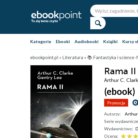
Kategorie
Ebooki
Audiobooki
Książki
Kursy v
ebookpoint.pl
»
Literatura
»
📚 Fantastyka i science-f
Rama II
Arthur C. Clar
(ebook)
Promocja
Autorzy:
Arthur
Serie wydawnicze
Wydawnictwo:
D
Ocena: