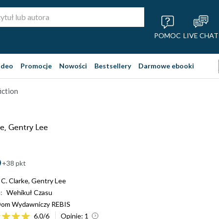
POMOC
LIVE CHAT
ideo
Promocje
Nowości
Bestsellery
Darmowe ebooki
iction
ke, Gentry Lee
+38 pkt
 C. Clarke
,
Gentry Lee
:
Wehikuł Czasu
om Wydawniczy REBIS
6.0
/
6
Opinie:
1