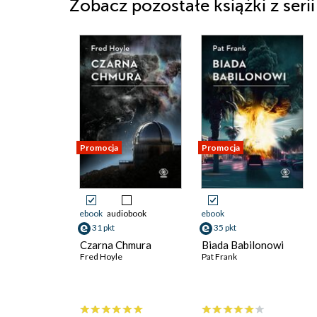
Zobacz pozostałe książki z seri
Promocja
Promocja
ebook
audiobook
ebook
31 pkt
35 pkt
Czarna Chmura
Biada Babilonowi
Fred Hoyle
Pat Frank