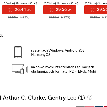
(18,64 zł najniższa cena z 30 dni)
(20,85 zł najniższa cena z 30 dni)
(20,85 zł najniższa ce
26.44 zł
29.56 zł
29.56
33.90zł
(-22%)
37.89zł
(-22%)
37.89zł
(-2
a:
systemach Windows, Android, iOS,
HarmonyOS
na dowolnych urządzeniach i aplikacjach
obsługujących formaty: PDF, EPub, Mobi
(1)
I Arthur C. Clarke, Gentry Lee