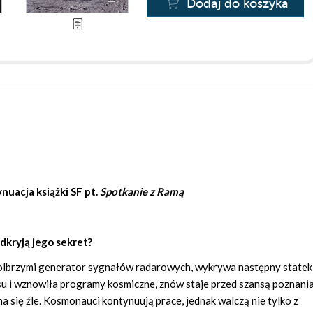
Dodaj do koszyka
ynuacja książki SF pt.
Spotkanie z Ramą
odkryją jego sekret?
r, olbrzymi generator sygnałów radarowych, wykrywa następny statek
su i wznowiła programy kosmiczne, znów staje przed szansą poznania
 się źle. Kosmonauci kontynuują prace, jednak walczą nie tylko z