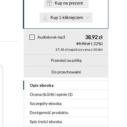
Kup na prezent
Kup 1-kliknięciem
38,92 zł
Audiobook mp3
49,90 zł
(-22%)
27,45 zł najniższa cena z 30 dni
Przenieś na półkę
Do przechowalni
Opis
ebooka
Ocena (
6.0
/
6
) i opinie (1)
Szczegóły
ebooka
Dostępność produktu
Spis treści
ebooka