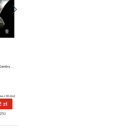
Promocja
Promocja
ebook
ebook
31 pkt
31 pkt
Odyseja kosmiczna
Odyseja kosmiczna
entry Lee
3001. Finał
2061
Arthur C. Clarke
Arthur C. Clarke
na z 30 dni)
(21,95 zł najniższa cena z 30 dni)
(21,95 zł najniższa cena z 30 dni)
 zł
31.12 zł
31.12 zł
2%)
39.90zł
(-22%)
39.90zł
(-22%)