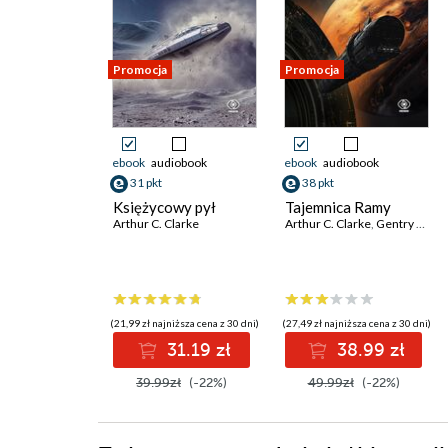
Promocja
Promocja
ebook
audiobook
ebook
audiobook
31 pkt
38 pkt
Księżycowy pył
Tajemnica Ramy
Arthur C. Clarke
Arthur C. Clarke
,
Gentry Lee
(21,99 zł najniższa cena z 30 dni)
(27,49 zł najniższa cena z 30 dni)
31.19 zł
38.99 zł
39.99zł
(-22%)
49.99zł
(-22%)