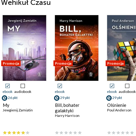
i Wehikuł Czasu
Promocja
Promocja
Promocja
ebook
audiobook
ebook
ebook
audiobook
26 pkt
29 pkt
29 pkt
My
Bill, bohater
Olśnienie
Jewgienij Zamiatin
galaktyki
Poul Anderson
Harry Harrison