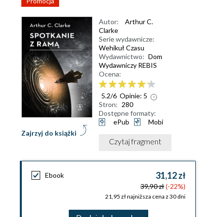
Promocja
Autor:
Arthur C.
Clarke
Serie wydawnicze:
Wehikuł Czasu
Wydawnictwo:
Dom
Wydawniczy REBIS
Ocena:
5.2
/
6
Opinie:
5
Stron:
280
Dostępne formaty:
ePub
Mobi
Zajrzyj do książki
Czytaj fragment
31,12 zł
Ebook
39,90 zł
(-22%)
21,95 zł najniższa cena z 30 dni