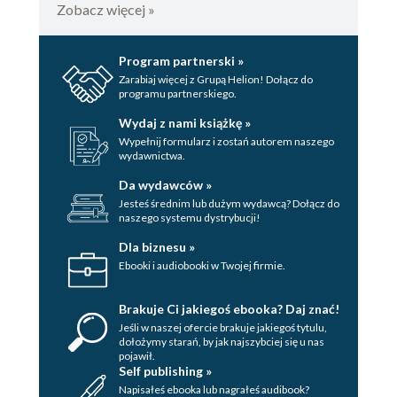
Zobacz więcej »
41. Bohater
42. Szklana świątynia
Program partnerski »
Zarabiaj więcej z Grupą Helion! Dołącz do
43. Odwrót
programu partnerskiego.
44. Napęd kosmiczny
Wydaj z nami książkę »
Wypełnij formularz i zostań autorem naszego
45. Feniks
wydawnictwa.
46. Interludium
Da wydawców »
Jesteś średnim lub dużym wydawcą? Dołącz do
Seria "Wehikuł czasu"
naszego systemu dystrybucji!
Spis treści
Dla biznesu »
Ebooki i audiobooki w Twojej firmie.
Strona redakcyjna
Brakuje Ci jakiegoś ebooka? Daj znać!
Jeśli w naszej ofercie brakuje jakiegoś tytulu,
dołożymy starań, by jak najszybciej się u nas
pojawił.
Self publishing »
Napisałeś ebooka lub nagrałeś audibook?