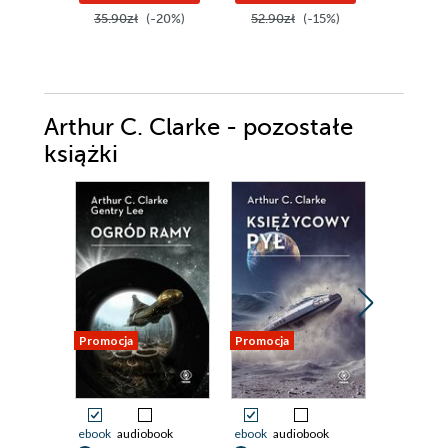
35.90zł
(-20%)
52.90zł
(-15%)
59.99z
Arthur C. Clarke - pozostałe
książki
Promocja
Promocja
Promocja
ebook
audiobook
ebook
audiobook
ebook
aud