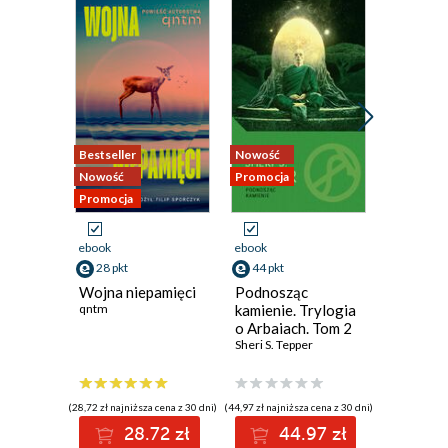
Bestseller
Nowość
Nowość
Nowość
Promocja
Promocja
Promocja
ebook
ebook
ebook
28 pkt
44 pkt
46 pkt
Wojna niepamięci
Podnosząc
Nielitoś
qntm
kamienie. Trylogia
deszcz (
o Arbaiach. Tom 2
Kłamstw
Sheri S. Tepper
Glen Cook
(28,72 zł najniższa cena z 30 dni)
(44,97 zł najniższa cena z 30 dni)
(41,99 zł najni
28.72 zł
44.97 zł
4