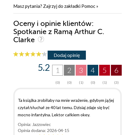
Masz pytania? Zajrzyj do zakładki
Pomoc
»
Oceny i opinie klientów:
Spotkanie z Ramą Arthur C.
Clarke
Dodaj opinię
5.2
1
2
3
4
5
6
(0)
(0)
(1)
(0)
(1)
(3)
Ta książka zrobiłaby na mnie wrażenie, gdybym ją/jej
czytał/słuchał ze 40 lat temu. Dzisiaj zdaje się być
mocno infantylna. Lektor całkiem okey.
Opinia: Jazzowiec
Opinia dodana: 2026-04-15