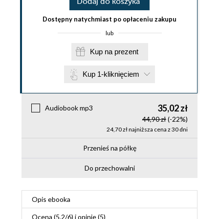
Dodaj do koszyka
Dostępny natychmiast po opłaceniu zakupu
lub
Kup na prezent
Kup 1-kliknięciem
35,02 zł
Audiobook mp3
44,90 zł
(-22%)
24,70 zł najniższa cena z 30 dni
Przenieś na półkę
Do przechowalni
Opis
ebooka
Ocena (
5.2
/
6
) i opinie (5)