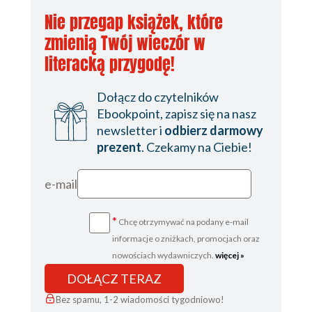
28. Ikar
Nie przegap książek, które
29. Pierwszy kontakt
zmienią Twój wieczór w
30. Kwiat
literacką przygodę!
31. Prędkość końcowa
Dołącz do czytelników
32. Fala
Ebookpoint, zapisz się na nasz
newsletter i
odbierz darmowy
33. Pająk
prezent
. Czekamy na Ciebie!
34. Jego ekscelencja żałuje
35. Przesyłka specjalna
e-mail
36. Obserwator biobotów
*
Chcę otrzymywać na podany e-mail
37. Pocisk
informacje o zniżkach, promocjach oraz
38. Zgromadzenie Ogólne
nowościach wydawniczych.
więcej »
DOŁĄCZ TERAZ
39. Decyzja dowódcy
Bez spamu, 1-2 wiadomości tygodniowo!
40. Sabotażysta