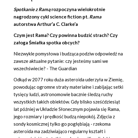
Spotkanie z Ramą
rozpoczyna wielokrotnie
nagrodzony cykl science fiction pt.
Rama
autorstwa
Arthur’a C. Clarke’a
Czym jest Rama? Czy powinna budzić strach? Czy
załoga Śmiałka spotka obcych?
Niezwykle pomysłowa i budząca podziw odpowiedź na
zawsze aktualne pytanie: czy jesteśmy sami we
wszechświecie? - The Guardian
Odkąd w 2077 roku duża asteroida uderzyła w Ziemię,
powodując ogromne straty materialne i zabijając setki
tysięcy ludzi, astronomowie bacznie śledzą ruchy
wszystkich takich obiektów. Gdy blisko sześćdziesiąt
lat później w Układzie Słonecznym pojawia się Rama,
jego rozmiary i prędkość budzą niepokój. Zdjęcia z
sondy kosmicznej tylko go pogłębiają - rzekoma
asteroida ma zadziwiająco regularny kształt i