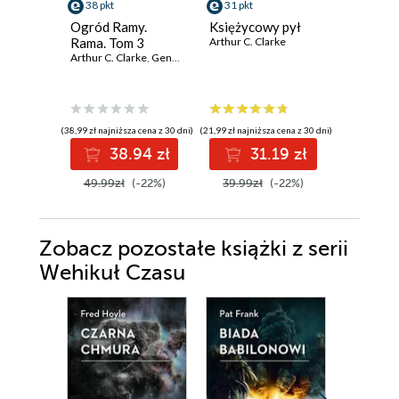
38 pkt
31 pkt
38 pkt
Ogród Ramy.
Księżycowy pył
Tajemni
Rama. Tom 3
Arthur C. Clarke
Arthur C. 
Arthur C. Clarke
,
Gentry Lee
(38,99 zł najniższa cena z 30 dni)
(21,99 zł najniższa cena z 30 dni)
(27,49 zł najni
38.94 zł
31.19 zł
3
49.99zł
(-22%)
39.99zł
(-22%)
49.99z
Zobacz pozostałe książki z serii
Wehikuł Czasu