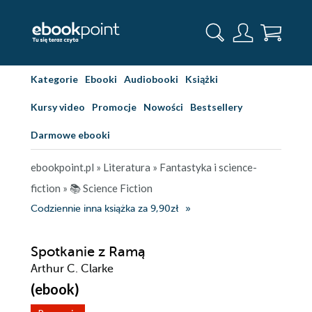
Kategorie
Ebooki
Audiobooki
Książki
Kursy video
Promocje
Nowości
Bestsellery
Darmowe ebooki
ebookpoint.pl
»
Literatura
»
Fantastyka i science-
fiction
»
📚 Science Fiction
Codziennie inna książka za 9,90zł
Spotkanie z Ramą
Arthur C. Clarke
(ebook)