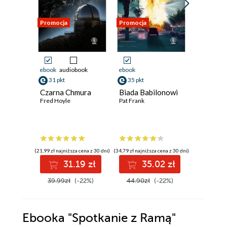
Promocja
Promocja
Promocja
ebook
audiobook
ebook
ebook
aud
31 pkt
35 pkt
26 pkt
Czarna Chmura
Biada Babilonowi
My
Fred Hoyle
Pat Frank
Jewgienij 
(21,99 zł najniższa cena z 30 dni)
(34,79 zł najniższa cena z 30 dni)
(18,64 zł najni
31.19 zł
35.02 zł
2
39.99zł
(-22%)
44.90zł
(-22%)
33.90z
Ebooka
"Spotkanie z Ramą"