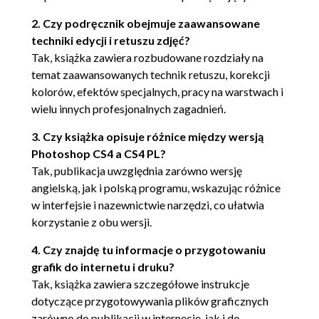
Cursors (Kursory) (96)
2. Czy podręcznik obejmuje zaawansowane
Transparency and Gamut
techniki edycji i retuszu zdjęć?
(Przezroczystość i gamut) (96)
Tak, książka zawiera rozbudowane rozdziały na
Units & Rulers (Jednostki i miarki) (97)
temat zaawansowanych technik retuszu, korekcji
Guides, Grid & Slices (Miarki, siatki i
kolorów, efektów specjalnych, pracy na warstwach i
odcięcia) (99)
wielu innych profesjonalnych zagadnień.
Plug-Ins (Wtyczki) (99)
Type (Tekst) (100)
3. Czy książka opisuje różnice między wersją
Photoshop CS4 a CS4 PL?
Ustawienia domyślne i Preset Manager (Menedżer
Tak, publikacja uwzględnia zarówno wersję
ustawień domyślnych) (101)
angielską, jak i polską programu, wskazując różnice
Wybieranie i używanie ustawień
w interfejsie i nazewnictwie narzędzi, co ułatwia
domyślnych (102)
korzystanie z obu wersji.
Tworzenie pojedynczych ustawień
4. Czy znajdę tu informacje o przygotowaniu
domyślnych (103)
grafik do internetu i druku?
Dostosowywanie skrótów i menu (104)
Tak, książka zawiera szczegółowe instrukcje
Narzędzia (106)
dotyczące przygotowywania plików graficznych
zarówno do publikacji w internecie, jak i do