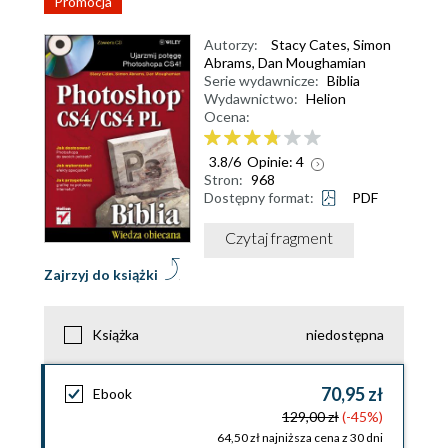
Promocja
Autorzy:
Stacy Cates
,
Simon
Abrams
,
Dan Moughamian
Serie wydawnicze:
Biblia
Wydawnictwo:
Helion
Ocena:
3.8
/
6
Opinie:
4
Stron:
968
Dostępny format:
PDF
Czytaj fragment
Zajrzyj do książki
Książka
niedostępna
70,95 zł
Ebook
129,00 zł
(-45%)
64,50 zł najniższa cena z 30 dni