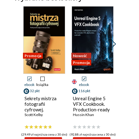
Promocja
Nowość
Nowość
Promocja
Promocja
ebook
książka
ebook
ebook
32 pkt
116 pkt
98 pkt
Sekrety mistrza
Unreal Engine 5
Reimagi
fotografii
VFX Cookbook.
characte
cyfrowej.
Production-ready
Unreal 
Profesjonalne
Scott Kelby
Niagara recipes
Hussin Khan
MetaHu
Brian Ros
zdjęcia krok po
for cinematic VFX,
Creator.
kroku
destruction, and
complet
cloth
guide fo
(29,49 zł najniższa cena z 30 dni)
(92,88 zł najniższa cena z 30 dni)
(78,48 zł najni
capture 