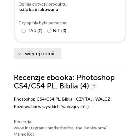
Opinia dotyczy produktu:
ksiązka drukowana
Czy opinia była pomocna:
TAK
(
0
)
NIE
(
0
)
więcej opinii
Recenzje
ebooka
: Photoshop
CS4/CS4 PL. Biblia (4)
Photoshop CS4/CS4 PL. Biblia - CZYTAJ i WALCZ!
Pozdrawiam wszystkich "walczących" ;)
Recenzja:
www.instagram.com/katherine_the_bookworm/
Marek Koc