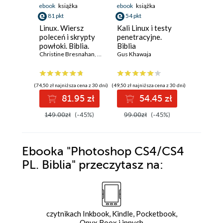
ebook
książka
ebook
książka
ebook
ksi
81 pkt
54 pkt
81 pkt
Linux. Wiersz
Kali Linux i testy
Linux. Bi
poleceń i skrypty
penetracyjne.
Wydanie
powłoki. Biblia.
Biblia
Christoph
Wydanie IV
Christine Bresnahan
,
Richard Blum
Gus Khawaja
(74,50 zł najniższa cena z 30 dni)
(49,50 zł najniższa cena z 30 dni)
(74,50 zł najni
81.95 zł
54.45 zł
8
149.00zł
(-45%)
99.00zł
(-45%)
149.00z
Ebooka
"Photoshop CS4/CS4
PL. Biblia"
przeczytasz na:
czytnikach Inkbook, Kindle, Pocketbook,
Onyx Boox i innych