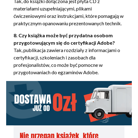
Tak, do książki dołączona jest płyta CD z
Narzędzie Red Eye (Czerwone oczy)
materiałami uzupełniającymi, plikami
(111)
ćwiczeniowymi oraz instrukcjami, które pomagają w
Narzędzie Brush (Pędzel) (112)
praktycznym opanowaniu prezentowanych technik.
Narzędzie Pencil (Ołówek) (112)
Narzędzie Color Replacement
8. Czy książka może być przydatna osobom
(Zastępowanie kolorów) (113)
przygotowującym się do certyfikacji Adobe?
Narzędzie Clone Stamp (Stempel) (113)
Tak, publikacja zawiera rozdziały z informacjami o
Narzędzie Pattern Stamp (Stempel ze
certyfikacji, szkoleniach i zasobach dla
wzorkiem) (114)
profesjonalistów, co może być pomocne w
Narzędzie History Brush (Pędzel historii)
przygotowaniach do egzaminów Adobe.
(114)
Narzędzie Eraser (Gumka) (114)
Narzędzie Background Eraser (Gumka
tła) (115)
Narzędzie Magic Eraser (Magiczna
gumka) (115)
Narzędzie Gradient (115)
Narzędzie Paint Bucket (Wiadro z farbą)
Nie przegap książek, które
(116)