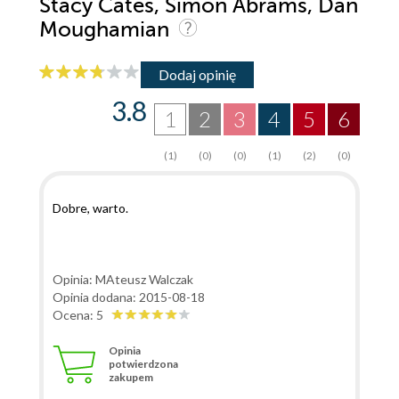
Stacy Cates, Simon Abrams, Dan
Moughamian
Dodaj opinię
3.8
1
2
3
4
5
6
(1)
(0)
(0)
(1)
(2)
(0)
Dobre, warto.
Opinia: MAteusz Walczak
Opinia dodana: 2015-08-18
Ocena: 5
Opinia
potwierdzona
zakupem