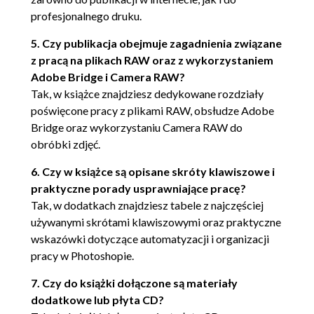
Narzędzie Move (Przesunięcie) (107)
profesjonalnego druku.
Narzędzie Marquee selection
(Zaznaczanie) (107)
5. Czy publikacja obejmuje zagadnienia związane
Narzędzia z grupy Lasso (107)
z pracą na plikach RAW oraz z wykorzystaniem
Narzędzia Quick Selection (Szybkie
Adobe Bridge i Camera RAW?
zaznaczanie) i Magic Wand (Różdżka)
Tak, w książce znajdziesz dedykowane rozdziały
(108)
poświęcone pracy z plikami RAW, obsłudze Adobe
Narzędzie Crop (Kadrowanie) (109)
Bridge oraz wykorzystaniu Camera RAW do
Narzędzia Slice (Cięcie na plasterki) i
obróbki zdjęć.
Slice Select (Zaznaczanie plasterków)
(109)
6. Czy w książce są opisane skróty klawiszowe i
Narzędzie Eyedropper (Kroplomierz)
praktyczne porady usprawniające pracę?
(109)
Tak, w dodatkach znajdziesz tabele z najczęściej
Narzędzie Color Sampler (Próbkowanie
używanymi skrótami klawiszowymi oraz praktyczne
kolorów) (110)
wskazówki dotyczące automatyzacji i organizacji
Narzędzie Ruler (Miarka) (110)
pracy w Photoshopie.
Narzędzie Count (Zliczanie obiektów)
7. Czy do książki dołączone są materiały
(110)
dodatkowe lub płyta CD?
Narzędzia Healing (Korygujące) (111)