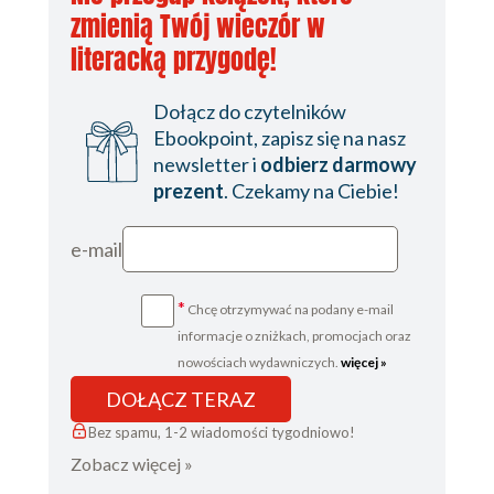
zmienią Twój wieczór w
Narzędzia Blur (Rozmywanie), Sharpen
(Wyostrzanie) i Smudge (Smużenie)
literacką przygodę!
(116)
Narzędzia Dodge (Rozjaśnianie), Burn
Dołącz do czytelników
(Ściemnij) i Sponge (Gąbka) (116)
Ebookpoint, zapisz się na nasz
Narzędzie Pen (Pióro) (118)
newsletter i
odbierz darmowy
Narzędzia Type (Tekst) (119)
prezent
. Czekamy na Ciebie!
Narzędzia Path Selection (Zaznaczanie
ścieżek) (119)
e-mail
Narzędzia Shape (Kształt) i Line (Linia)
(120)
*
Narzędzia 3D (121)
Chcę otrzymywać na podany e-mail
Narzędzia Hand (Rączka), Rotation
informacje o zniżkach, promocjach oraz
(Obróć widok) i Zoom (Powiększenie)
nowościach wydawniczych.
więcej »
(121)
DOŁĄCZ TERAZ
Narzędzia Foreground Color (Kolor
Bez spamu, 1-2 wiadomości tygodniowo!
pierwszego planu) i Background Color
Zobacz więcej »
(Kolor tła) (122)