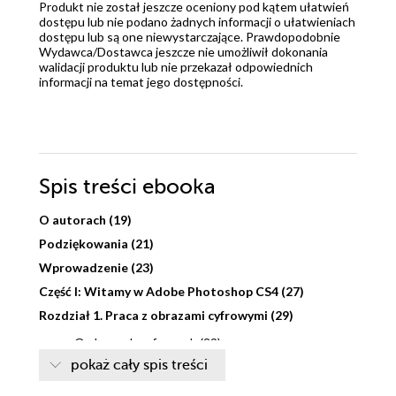
Produkt nie został jeszcze oceniony pod kątem ułatwień
dostępu lub nie podano żadnych informacji o ułatwieniach
dostępu lub są one niewystarczające. Prawdopodobnie
Wydawca/Dostawca jeszcze nie umożliwił dokonania
walidacji produktu lub nie przekazał odpowiednich
informacji na temat jego dostępności.
Spis treści
ebooka
O autorach (19)
Podziękowania (21)
Wprowadzenie (23)
Część I: Witamy w Adobe Photoshop CS4 (27)
Rozdział 1. Praca z obrazami cyfrowymi (29)
O obrazach cyfrowych (29)
pokaż cały spis treści
Właściwości obrazów cyfrowych
związane z kolorem i jasnością (30)