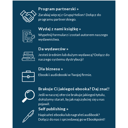
Przyciski Mode (Tryb) (122)
Program partnerski »
Podsumowanie (123)
Zarabiaj więcej z Grupą Helion! Dołącz do
Rozdział 3. Wyszukiwanie i przetwarzanie obrazów za
programu partnerskiego.
pomocą Bridge (125)
Wydaj z nami książkę »
Wyszukiwanie i otwieranie obrazów (126)
Wypełnij formularz i zostań autorem naszego
wydawnictwa.
Przetwarzanie obrazów (132)
Da wydawców »
Dodawanie danych opisowych i możliwych do
Jesteś średnim lub dużym wydawcą? Dołącz do
przeszukiwania (133)
naszego systemu dystrybucji!
Panel Metadata (Metadane) (133)
Dla biznesu »
Okno File Info (Informacje o pliku) (134)
Ebooki i audiobooki w Twojej firmie.
Użycie szablonów metadanych (135)
Stosowanie słów kluczowych (136)
Brakuje Ci jakiegoś ebooka? Daj znać!
Jeśli w naszej ofercie brakuje jakiegoś tytulu,
Tworzenie kolekcji obrazów (137)
dołożymy starań, by jak najszybciej się u nas
pojawił.
Kolekcje (138)
Self publishing »
Kolekcje inteligentne (138)
Napisałeś ebooka lub nagrałeś audibook?
Dołącz do nas i sprzedawaj go w Ebookpoint!
Tworzenie prezentacji (139)