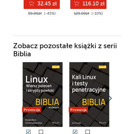
32.45 zł
116.10 zł
9
animatio
Unreal E
59.00zł
(-45%)
129.00zł
(-10%)
109.00z
Second E
Zobacz pozostałe książki z serii
Biblia
Promocja
Promocja
Promocja