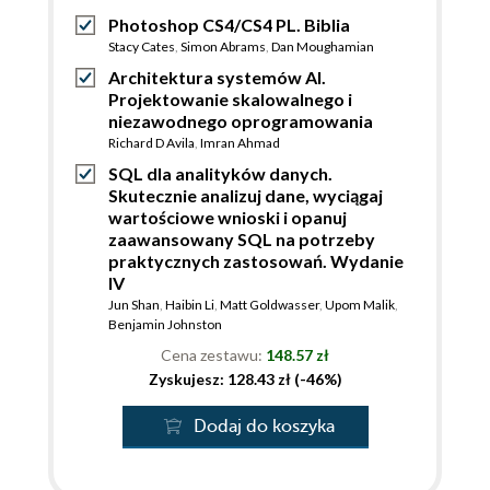
Photoshop CS4/CS4 PL. Biblia
Stacy Cates
,
Simon Abrams
,
Dan Moughamian
Architektura systemów AI.
Projektowanie skalowalnego i
niezawodnego oprogramowania
Richard D Avila
,
Imran Ahmad
SQL dla analityków danych.
Skutecznie analizuj dane, wyciągaj
wartościowe wnioski i opanuj
zaawansowany SQL na potrzeby
praktycznych zastosowań. Wydanie
IV
Jun Shan
,
Haibin Li
,
Matt Goldwasser
,
Upom Malik
,
Benjamin Johnston
Cena zestawu:
148.57 zł
Zyskujesz: 128.43 zł (-46%)
Dodaj do koszyka