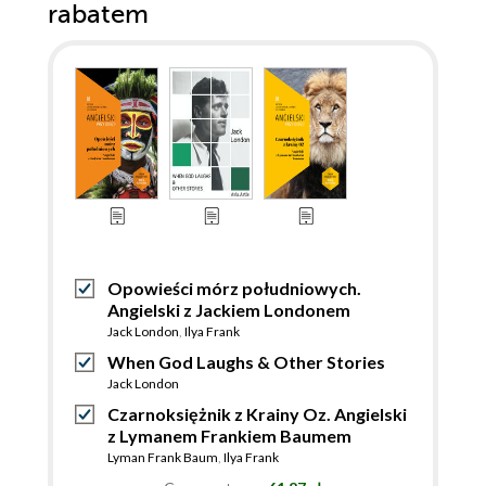
rabatem
Opowieści mórz południowych.
Angielski z Jackiem Londonem
Jack London
,
Ilya Frank
When God Laughs & Other Stories
Jack London
Czarnoksiężnik z Krainy Oz. Angielski
z Lymanem Frankiem Baumem
Lyman Frank Baum
,
Ilya Frank