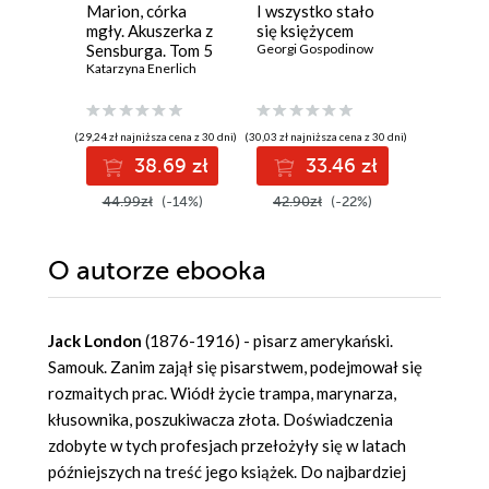
Marion, córka
I wszystko stało
Gospoda
mgły. Akuszerka z
się księżycem
Królową
Sensburga. Tom 5
Georgi Gospodinow
Nóżką
Katarzyna Enerlich
Anatol Fr
(29,24 zł najniższa cena z 30 dni)
(30,03 zł najniższa cena z 30 dni)
(13,86 zł najni
38.69 zł
33.46 zł
1
44.99zł
(-14%)
42.90zł
(-22%)
25.20z
O autorze
ebooka
Jack London
(1876-1916) - pisarz amerykański.
Samouk. Zanim zajął się pisarstwem, podejmował się
rozmaitych prac. Wiódł życie trampa, marynarza,
kłusownika, poszukiwacza złota. Doświadczenia
zdobyte w tych profesjach przełożyły się w latach
późniejszych na treść jego książek. Do najbardziej