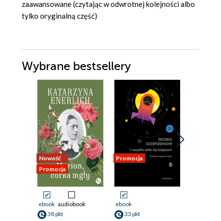
zaawansowane (czytając w odwrotnej kolejności albo
tylko oryginalną część)
Wybrane bestsellery
Nowość
Promocja
Promocja
Promocja
ebook
audiobook
ebook
ebook
aud
38 pkt
33 pkt
17 pkt