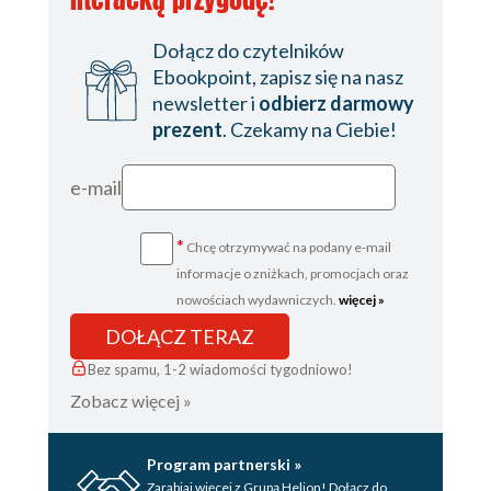
Dołącz do czytelników
Ebookpoint, zapisz się na nasz
newsletter i
odbierz darmowy
prezent
. Czekamy na Ciebie!
e-mail
*
Chcę otrzymywać na podany e-mail
informacje o zniżkach, promocjach oraz
nowościach wydawniczych.
więcej »
DOŁĄCZ TERAZ
Bez spamu, 1-2 wiadomości tygodniowo!
Zobacz więcej »
Program partnerski »
Zarabiaj więcej z Grupą Helion! Dołącz do