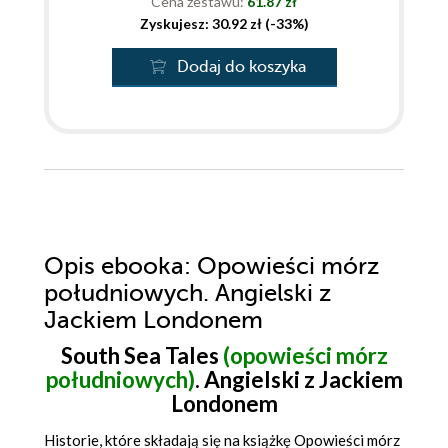
Cena zestawu:
61.87 zł
Zyskujesz: 30.92 zł (-33%)
Dodaj do koszyka
Opis
ebooka
: Opowieści mórz
południowych. Angielski z
Jackiem Londonem
South Sea Tales
(opowieści mórz
południowych)
. Angielski z Jackiem
Londonem
Historie, które składają się na książkę Opowieści mórz