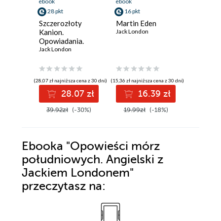
ebook
ebook
ebook
28 pkt
16 pkt
31 pkt
Szczerozłoty
Martin Eden
Rycersk
Kanion.
Jack London
wieśniac
Opowiadania.
opowiad
Angielski z Jackiem
Jack London
Włoski z
Giovanni 
Londonem
Giovann
(28,07 zł najniższa cena z 30 dni)
(15,36 zł najniższa cena z 30 dni)
28.07 zł
16.39 zł
3
39.92zł
(-30%)
19.99zł
(-18%)
Ebooka
"Opowieści mórz
południowych. Angielski z
Jackiem Londonem"
przeczytasz na: