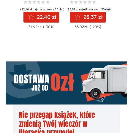
(22,40 zł najniższa cena z 30 dni)
(35,92 zł najniższa cena z 30 dni)
(35,12 zł najni
22.40 zł
25.37 zł
2
31.92zł
(-30%)
35.92zł
(-29%)
35.12z
Nie przegap książek, które
zmienią Twój wieczór w
literacką przygodę!