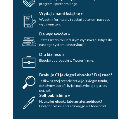
programu partnerskiego.
Wydaj z nami książkę »
Wypełnij formularz i zostań autorem naszego
wydawnictwa.
Da wydawców »
Jesteś średnim lub dużym wydawcą? Dołącz do
naszego systemu dystrybucji!
Dla biznesu »
Ebooki i audiobooki w Twojej firmie.
Brakuje Ci jakiegoś ebooka? Daj znać!
Jeśli w naszej ofercie brakuje jakiegoś tytulu,
dołożymy starań, by jak najszybciej się u nas
pojawił.
Self publishing »
Napisałeś ebooka lub nagrałeś audibook?
Dołącz do nas i sprzedawaj go w Ebookpoint!