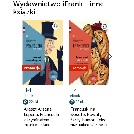
Wydawnictwo iFrank - inne
książki
Promocja
Promocja
Promocja
ebook
ebook
ebook
22 pkt
25 pkt
24 pkt
Areszt Arsena
Francuski na
Upiór ro
Lupena. Francuski
wesoło. Kawały,
Cantervi
z kryminałem.
żarty, humor. Tekst
Angielsk
Tekst dwujęzyczny
Maurice Leblanc
dwujęzyczny z
NKB Tatiana Ciszewska
Oscarem
Oscar Wil
z audiobookiem
audiobookiem