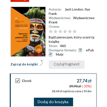
Autorzy:
Jack London
,
Ilya
Frank
Wydawnictwo:
Wydawnictwo
iFrank
Ocena:
Bądź pierwszym, który oceni tę
książkę
Stron:
460
Dostępne formaty:
ePub
Mobi
Czytaj fragment
Zajrzyj do książki
27,74 zł
Ebook
39,90 zł
(-30%)
28,04 zł najniższa cena z 30 dni
Dodaj do koszyka