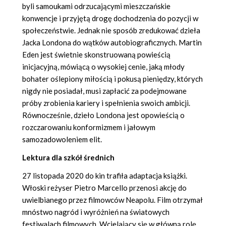
byli samoukami odrzucającymi mieszczańskie
konwencje i przyjętą drogę dochodzenia do pozycji w
społeczeństwie. Jednak nie sposób zredukować dzieła
Jacka Londona do wątków autobiograficznych. Martin
Eden jest świetnie skonstruowaną powieścią
inicjacyjną, mówiącą o wysokiej cenie, jaką młody
bohater oślepiony miłością i pokusą pieniędzy, których
nigdy nie posiadał, musi zapłacić za podejmowane
próby zrobienia kariery i spełnienia swoich ambicji.
Równocześnie, dzieło Londona jest opowieścią o
rozczarowaniu konformizmem i jałowym
samozadowoleniem elit.
Lektura dla szkół średnich
27 listopada 2020 do kin trafiła adaptacja książki.
Włoski reżyser Pietro Marcello przenosi akcję do
uwielbianego przez filmowców Neapolu. Film otrzymał
mnóstwo nagród i wyróżnień na światowych
festiwalach filmowych. Wcielający się w główną rolę