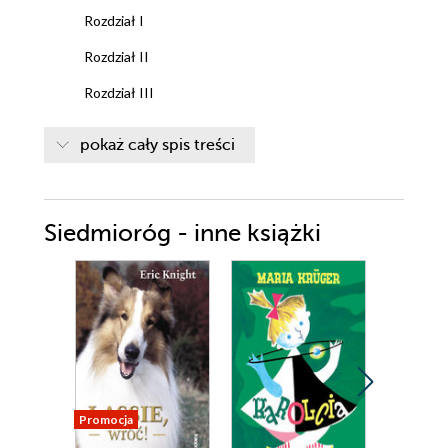
Rozdział I
Rozdział II
Rozdział III
Rozdział IV
pokaż cały spis treści
Rozdział V
Rozdział VI
Siedmioróg - inne książki
Rozdział VII
Rozdział VIII
Rozdział IX
Rozdział X
Rozdział XI
Rozdział XII
Promocja
Promocja