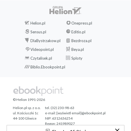
Helion.pl
Onepress.pl
Sensus.pl
Editio.pl
DlaBystrzakow.pl
Bezdroza.pl
Videopoint.pl
Beya.pl
Czytalisek.pl
Sploty
Biblio.Ebookpoint.pl
© Helion 1991-2026
Helion.pl sp. z o.o.
tel. (32) 230-98-63
ul. Kościuszki 1c
e-mail:
[wyświetl email]@ebookpoint.pl
44-100 Gliwice
NIP: 6312636254
Regon: 241989027