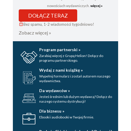
Rozdział XXXVIII
nowościach wydawniczych.
więcej »
Rozdział XXXIX
DOŁĄCZ TERAZ
Rozdział XL
Bez spamu, 1-2 wiadomości tygodniowo!
Zobacz więcej »
Rozdział XLI
Rozdział XLII
Program partnerski »
Rozdział XLIII
Zarabiaj więcej z Grupą Helion! Dołącz do
programu partnerskiego.
Rozdział XLIV
Wydaj z nami książkę »
Rozdział XLV
Wypełnij formularz i zostań autorem naszego
wydawnictwa.
Da wydawców »
Jesteś średnim lub dużym wydawcą? Dołącz do
naszego systemu dystrybucji!
Dla biznesu »
Ebooki i audiobooki w Twojej firmie.