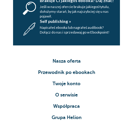
Brakuje Ci jakiegoś ebooka? Daj znać!
Jeśli w naszej ofercie brakuje jakiegoś tytulu,
dołożymy starań, by jak najszybciej się u nas
pojawił.
Self publishing »
Napisałeś ebooka lub nagrałeś audibook?
Dołącz do nas i sprzedawaj go w Ebookpoint!
Nasza oferta
Przewodnik po ebookach
Twoje konto
O serwisie
Współpraca
Grupa Helion