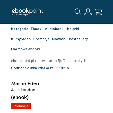
Kategorie
Ebooki
Audiobooki
Książki
Kursy video
Promocje
Nowości
Bestsellery
Darmowe ebooki
ebookpoint.pl
»
Literatura
»
📚 Dla dorosłych
Codziennie inna książka za 9,90zł
Martin Eden
Jack London
(ebook)
Promocja