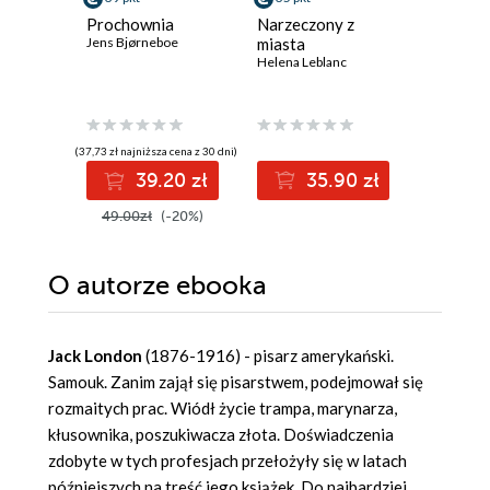
Prochownia
Narzeczony z
Bad Boy
Jens Bjørneboe
miasta
ją. Tom 
Helena Leblanc
Max Monr
(37,73 zł najniższa cena z 30 dni)
(29,99 zł najni
39.20 zł
35.90 zł
3
49.00zł
(-20%)
39.99z
O autorze
ebooka
Jack London
(1876-1916) - pisarz amerykański.
Samouk. Zanim zajął się pisarstwem, podejmował się
rozmaitych prac. Wiódł życie trampa, marynarza,
kłusownika, poszukiwacza złota. Doświadczenia
zdobyte w tych profesjach przełożyły się w latach
późniejszych na treść jego książek. Do najbardziej