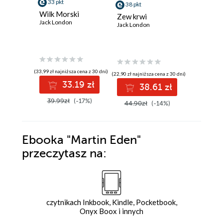
33 pkt
38 pkt
27 pkt
Wilk Morski
Zew krwi
Opowieś
Jack London
Jack London
południ
Angielsk
London
Jack Lond
(33,99 zł najniższa cena z 30 dni)
(22,90 zł najniższa cena z 30 dni)
(28,04 zł najni
33.19 zł
38.61 zł
2
39.99zł
(-17%)
44.90zł
(-14%)
39.90z
Ebooka
"Martin Eden"
przeczytasz na:
czytnikach Inkbook, Kindle, Pocketbook,
Onyx Boox i innych