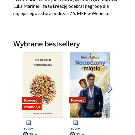
Luka Marinelli za tę kreację odebrał nagrodę dla
najlepszego aktora podczas 76. MFF w Wenecji.
Wybrane bestsellery
Nowość
Nowość
Nowość
Promocja
Promocja
ebook
ebook
ebook
aud
39 pkt
35 pkt
33 pkt