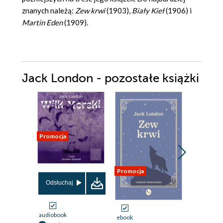
znanych należą:
Zew krwi
(1903),
Biały Kieł
(1906) i
Martin Eden
(1909).
Jack London - pozostałe książki
Promocja
Promocja
Promocja
Odsłuchaj
audiobook
ebook
ebook