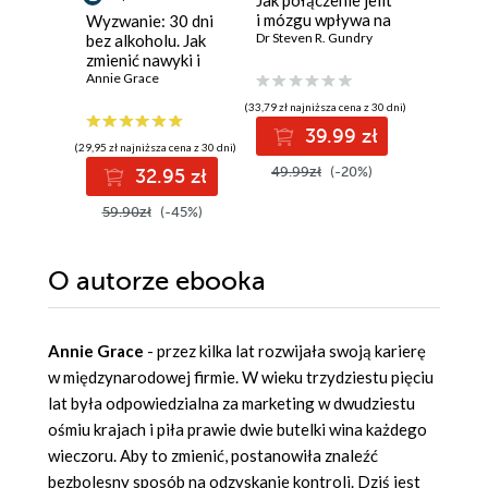
Jak połączenie jelit
Przyjaci
i mózgu wpływa na
John Mark
Wyzwanie: 30 dni
emocje, wagę i
Dr Steven R. Gundry
bez alkoholu. Jak
odporność
zmienić nawyki i
odzyskać kontrolę
Annie Grace
(33,79 zł najniższa cena z 30 dni)
(39,90 zł najni
39.99 zł
2
(29,95 zł najniższa cena z 30 dni)
49.99zł
(-20%)
39.90z
32.95 zł
59.90zł
(-45%)
O autorze
ebooka
Annie Grace
- przez kilka lat rozwijała swoją karierę
w międzynarodowej firmie. W wieku trzydziestu pięciu
lat była odpowiedzialna za marketing w dwudziestu
ośmiu krajach i piła prawie dwie butelki wina każdego
wieczoru. Aby to zmienić, postanowiła znaleźć
bezbolesny sposób na odzyskanie kontroli. Dziś jest