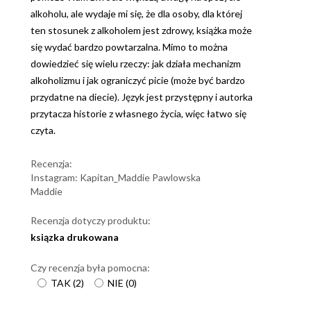
alkoholu, ale wydaje mi się, że dla osoby, dla której
ten stosunek z alkoholem jest zdrowy, książka może
się wydać bardzo powtarzalna. Mimo to można
dowiedzieć się wielu rzeczy: jak działa mechanizm
alkoholizmu i jak ograniczyć picie (może być bardzo
przydatne na diecie). Język jest przystępny i autorka
przytacza historie z własnego życia, więc łatwo się
czyta.
Recenzja:
Instagram: Kapitan_Maddie Pawlowska
Maddie
Recenzja dotyczy produktu:
ksiązka drukowana
Czy recenzja była pomocna:
TAK
(
2
)
NIE
(
0
)