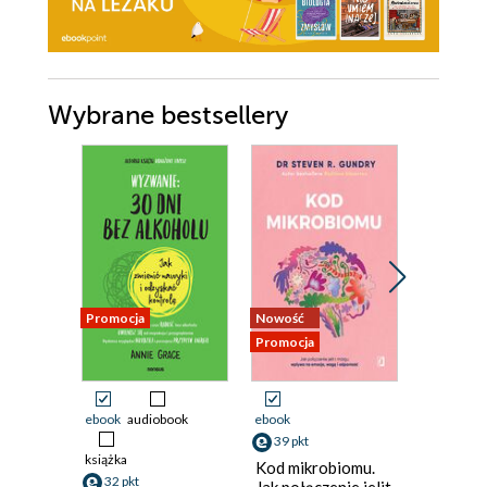
Wybrane bestsellery
Promocja
Nowość
Promocja
Promocja
ebook
audiobook
ebook
ebook
39 pkt
25 pkt
książka
Kod mikrobiomu.
Twój Na
32 pkt