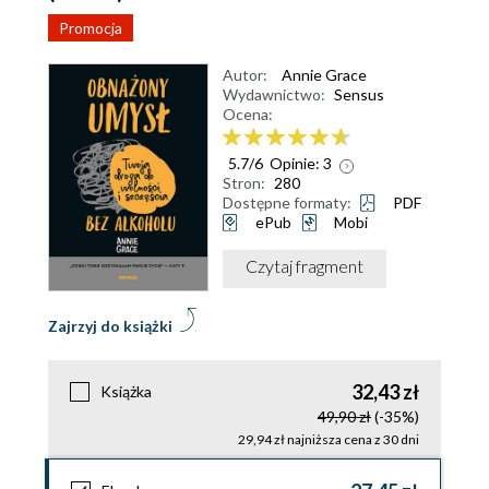
Promocja
Autor:
Annie Grace
Wydawnictwo:
Sensus
Ocena:
5.7
/
6
Opinie:
3
Stron:
280
Dostępne formaty:
PDF
ePub
Mobi
Czytaj fragment
Zajrzyj do książki
32,43 zł
Książka
49,90 zł
(-35%)
29,94 zł najniższa cena z 30 dni