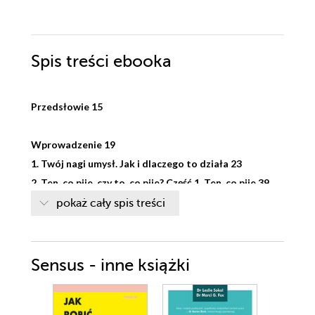
Spis treści
ebooka
Przedsłowie 15
Wprowadzenie 19
1. Twój nagi umysł. Jak i dlaczego to działa 23
2. Ten, co pije, czy to, co pije? Część 1. Ten, co pije 39
3. Ten, co pije, czy to, co pije? Część 2. Pijący 51
pokaż cały spis treści
4. Punkt liminalny. Czy picie to nawyk? 59
5. Ty: po prostu nagi 63
6. Punkt liminalny: czy naprawdę pijemy dla smaku? 72
Sensus - inne książki
7. Ty: zatruty 78
8. Punkt liminalny: czy alkohol to odwaga w płynie? 92