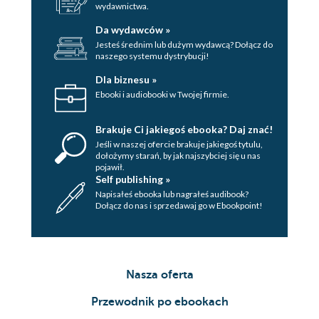
wydawnictwa.
Da wydawców »
Jesteś średnim lub dużym wydawcą? Dołącz do
naszego systemu dystrybucji!
Dla biznesu »
Ebooki i audiobooki w Twojej firmie.
Brakuje Ci jakiegoś ebooka? Daj znać!
Jeśli w naszej ofercie brakuje jakiegoś tytulu,
dołożymy starań, by jak najszybciej się u nas
pojawił.
Self publishing »
Napisałeś ebooka lub nagrałeś audibook?
Dołącz do nas i sprzedawaj go w Ebookpoint!
Nasza oferta
Przewodnik po ebookach