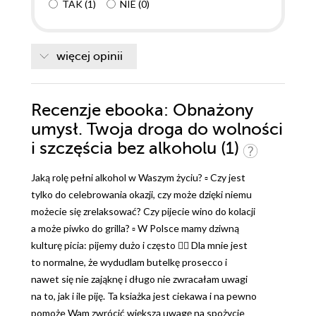
TAK
(
1
)
NIE
(
0
)
więcej opinii
Recenzje
ebooka
: Obnażony
umysł. Twoja droga do wolności
i szczęścia bez alkoholu (1)
Jaką rolę pełni alkohol w Waszym życiu? ▫️ Czy jest
tylko do celebrowania okazji, czy może dzięki niemu
możecie się zrelaksować? Czy pijecie wino do kolacji
a może piwko do grilla? ▫️ W Polsce mamy dziwną
kulturę picia: pijemy dużo i często 🤷‍♀️ Dla mnie jest
to normalne, że wydudlam butelkę prosecco i
nawet się nie zająknę i długo nie zwracałam uwagi
na to, jak i ile piję. Ta ksiażka jest ciekawa i na pewno
pomoże Wam zwrócić większą uwagę na spożycie