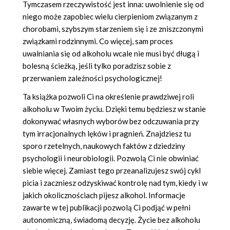
Tymczasem rzeczywistość jest inna: uwolnienie się od
niego może zapobiec wielu cierpieniom związanym z
chorobami, szybszym starzeniem się i ze zniszczonymi
związkami rodzinnymi. Co więcej, sam proces
uwalniania się od alkoholu wcale nie musi być długą i
bolesną ścieżką, jeśli tylko poradzisz sobie z
przerwaniem zależności psychologicznej!
Ta książka pozwoli Ci na określenie prawdziwej roli
alkoholu w Twoim życiu. Dzięki temu będziesz w stanie
dokonywać własnych wyborów bez odczuwania przy
tym irracjonalnych lęków i pragnień. Znajdziesz tu
sporo rzetelnych, naukowych faktów z dziedziny
psychologii i neurobiologii. Pozwolą Ci nie obwiniać
siebie więcej. Zamiast tego przeanalizujesz swój cykl
picia i zaczniesz odzyskiwać kontrolę nad tym, kiedy i w
jakich okolicznościach pijesz alkohol. Informacje
zawarte w tej publikacji pozwolą Ci podjąć w pełni
autonomiczną, świadomą decyzję. Życie bez alkoholu