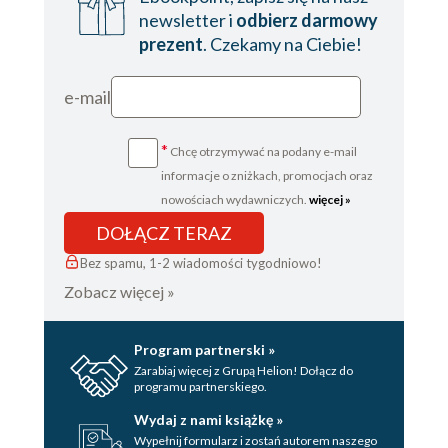
newsletter i
odbierz darmowy
prezent
. Czekamy na Ciebie!
e-mail
*
Chcę otrzymywać na podany e-mail
informacje o zniżkach, promocjach oraz
nowościach wydawniczych.
więcej »
DOŁĄCZ TERAZ
Bez spamu, 1-2 wiadomości tygodniowo!
Zobacz więcej »
Program partnerski »
Zarabiaj więcej z Grupą Helion! Dołącz do
programu partnerskiego.
Wydaj z nami książkę »
Wypełnij formularz i zostań autorem naszego