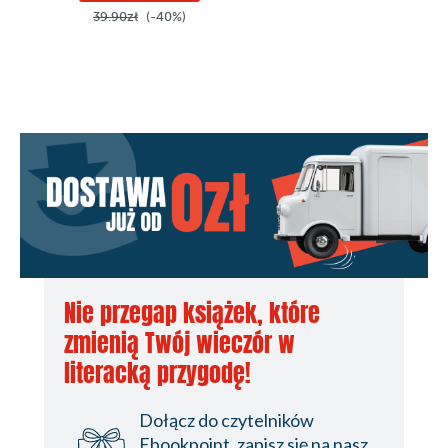
39.90zł
(-40%)
49.90z
24. Podziel się z innymi 256
Przypisy 263
O autorce 277
Nie przegap książek, które
zmienią Twój wieczór w
literacką przygodę!
Dołącz do czytelników
Ebookpoint, zapisz się na nasz