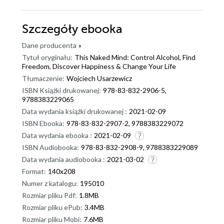
Szczegóły
ebooka
Dane producenta
»
Tytuł oryginału:
This Naked Mind: Control Alcohol, Find
Freedom, Discover Happiness & Change Your Life
Tłumaczenie:
Wojciech Usarzewicz
ISBN Książki drukowanej:
978-83-832-2906-5,
9788383229065
Data wydania książki drukowanej :
2021-02-09
ISBN Ebooka:
978-83-832-2907-2, 9788383229072
Data wydania ebooka :
2021-02-09
ISBN Audiobooka:
978-83-832-2908-9, 9788383229089
Data wydania audiobooka :
2021-03-02
Format:
140x208
Numer z katalogu:
195010
Rozmiar pliku Pdf:
1.8MB
Rozmiar pliku ePub:
3.4MB
Rozmiar pliku Mobi:
7.6MB