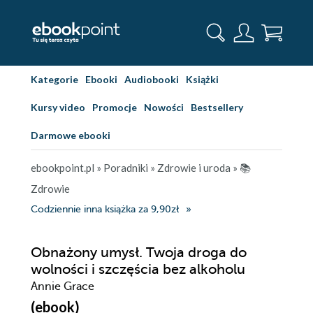
Kategorie
Ebooki
Audiobooki
Książki
Kursy video
Promocje
Nowości
Bestsellery
Darmowe ebooki
ebookpoint.pl
»
Poradniki
»
Zdrowie i uroda
»
📚
Zdrowie
Codziennie inna książka za 9,90zł
Obnażony umysł. Twoja droga do
wolności i szczęścia bez alkoholu
Annie Grace
(ebook)