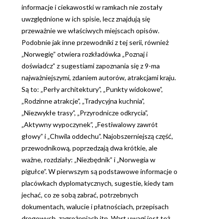
informacje i ciekawostki w ramkach nie zostały
uwzględnione w ich spisie, lecz znajdują się
przeważnie we właściwych miejscach opisów.
Podobnie jak inne przewodniki z tej serii, również
„Norwegię” otwiera rozkładówka „Poznaj i
doświadcz” z sugestiami zapoznania się z 9-ma
najważniejszymi, zdaniem autorów, atrakcjami kraju.
Są to: „Perły architektury”, „Punkty widokowe”,
„Rodzinne atrakcje”, „Tradycyjna kuchnia”,
„Niezwykłe trasy”, „Przyrodnicze odkrycia”,
„Aktywny wypoczynek”, „Festiwalowy zawrót
głowy” i „Chwila oddechu”. Najobszerniejszą część,
przewodnikową, poprzedzają dwa krótkie, ale
ważne, rozdziały: „Niezbędnik” i „Norwegia w
pigułce”. W pierwszym są podstawowe informacje o
placówkach dyplomatycznych, sugestie, kiedy tam
jechać, co ze sobą zabrać, potrzebnych
dokumentach, walucie i płatnościach, przepisach
drogowych, zagrożeniach itp. Wart uwagi jest też