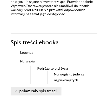
dostępu lub są one niewystarczające. Prawdopodobnie
Wydawca/Dostawca jeszcze nie umożliwił dokonania
walidacji produktu lub nie przekazał odpowiednich
informacji na temat jego dostępności.
Spis treści
ebooka
Legenda
Norwegia
Podróże to styl życia
Norwegia to jeden z
najpiękniejszych i
najszczęśliwszych krajów na
pokaż cały spis treści
świecie.
Poznaj i doświadcz!
Perły architektury