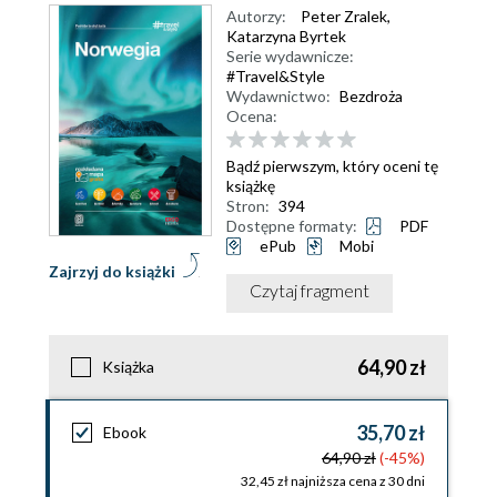
Autorzy:
Peter Zralek
,
Katarzyna Byrtek
Serie wydawnicze:
#Travel&Style
Wydawnictwo:
Bezdroża
Ocena:
Bądź pierwszym, który oceni tę
książkę
Stron:
394
Dostępne formaty:
PDF
ePub
Mobi
Zajrzyj do książki
Czytaj fragment
64,90 zł
Książka
35,70 zł
Ebook
64,90 zł
(-45%)
32,45 zł najniższa cena z 30 dni