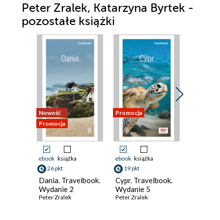
Peter Zralek, Katarzyna Byrtek -
pozostałe książki
Nowość
Promocja
Promocja
Promocja
ebook
książka
ebook
książka
ebook
ksi
26 pkt
19 pkt
43 pkt
Dania. Travelbook.
Cypr. Travelbook.
Norwegi
Wydanie 2
Wydanie 5
#Travel&
Peter Zralek
Peter Zralek
Wydanie
Peter Zral