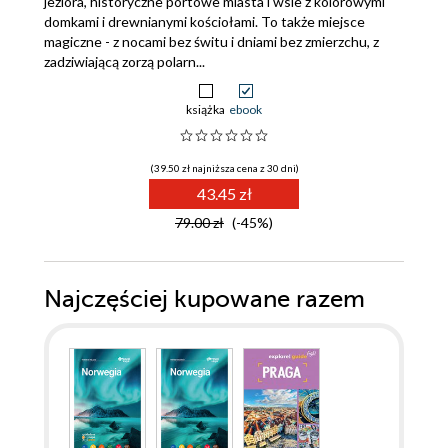
jeziora, historyczne portowe miasta i wsie z kolorowymi
domkami i drewnianymi kościołami. To także miejsce
magiczne - z nocami bez świtu i dniami bez zmierzchu, z
zadziwiającą zorzą polarn...
książka
ebook
(39.50 zł najniższa cena z 30 dni)
43.45 zł
79.00 zł
(-45%)
Najczęściej kupowane razem