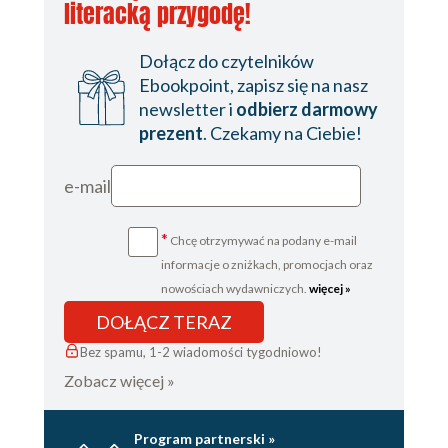
literacką przygodę!
Ochrona przyrody
Dzieje Norwegii
Dołącz do czytelników
Początki
Ebookpoint, zapisz się na nasz
Ku zjednoczeniu
newsletter i
odbierz darmowy
Olaf Święty i
prezent
. Czekamy na Ciebie!
chrześcijaństwo
Złoty wiek
e-mail
Czarna śmierć
Unia kalmarska
Reformacja
*
Chcę otrzymywać na podany e-mail
Pod berłem duńskim
informacje o zniżkach, promocjach oraz
(XVIXIX w.)
nowościach wydawniczych.
więcej »
Norwegia szwedzka
DOŁĄCZ TERAZ
Emigracja
Bez spamu, 1-2 wiadomości tygodniowo!
Niepodległość
I i II wojna światowa
Zobacz więcej »
Współczesna Norwegia
Ludzie
Program partnerski »