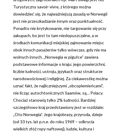
Turystyczny savoir-vivre, z którego można
dowiedzieć się, że najważniejszą zasadą w Norwegii
jest nie przeszkadzanie innym oraz punktualność.
Ponadto nie krytykowanie, nie targowanie się przy
zakupach, bo jest to tam niedopuszczalne, a w
środkach komunikacji miejskiej zajmowanie miejsc
obok innych pasażerów tylko wówczas, gdy nie ma
wolnych innych. „Norwegia w pigułce” zawiera
podstawowe informacje o kraju: jego powierzchni,
liczbie ludności, ustroju, językach oraz strukturze
narodowościowej i religijnej. Za ciekawostkę można
uznać fakt, że najliczniejszymi „obcoplemieńcami”,
nie licząc autochtonicznych Saamów, są… Polacy.
Chociaż stanowią tylko 2% ludności. Bardziej
szczegółowo kraj przedstawiony jest w rozdziale:
„Oto Norwegia”. Jego krajobrazy, przyroda, dzieje
(od 10 tys. lat p.n.e. do roku 1969 – odkrycia
wielkich złóż ropy naftowej), ludzie, kultura i