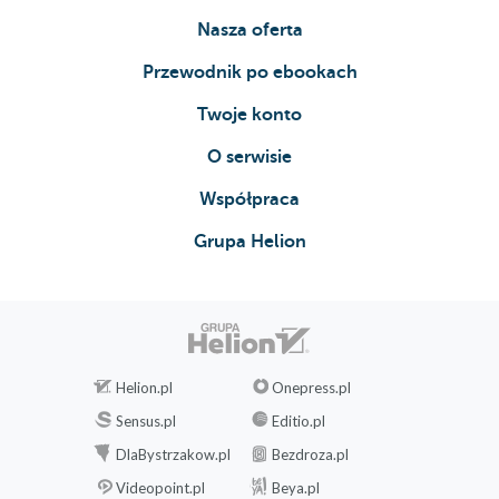
Luty
Nasza oferta
Kwiecień
Maj
Przewodnik po ebookach
Czerwiec
Twoje konto
Lipiec
Lipiec/sierpień
O serwisie
Wrzesień
Współpraca
Październik
Listopad
Grupa Helion
Oslo i okolice
Nie pomiń!
Twierdza Akershus
Muzeum Narodowe
Park Vigelanda
Helion.pl
Onepress.pl
Opera Narodowa
Sensus.pl
Editio.pl
Grünerlkka
Półwysep Bygdy
DlaBystrzakow.pl
Bezdroza.pl
Oslo wczoraj i dziś
Videopoint.pl
Beya.pl