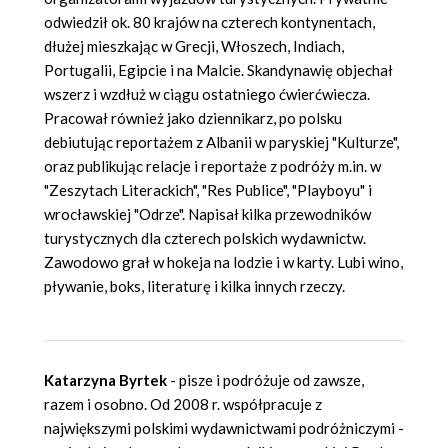
odwiedził ok. 80 krajów na czterech kontynentach,
dłużej mieszkając w Grecji, Włoszech, Indiach,
Portugalii, Egipcie i na Malcie. Skandynawię objechał
wszerz i wzdłuż w ciągu ostatniego ćwierćwiecza.
Pracował również jako dziennikarz, po polsku
debiutując reportażem z Albanii w paryskiej "Kulturze",
oraz publikując relacje i reportaże z podróży m.in. w
"Zeszytach Literackich", "Res Publice", "Playboyu" i
wrocławskiej "Odrze". Napisał kilka przewodników
turystycznych dla czterech polskich wydawnictw.
Zawodowo grał w hokeja na lodzie i w karty. Lubi wino,
pływanie, boks, literaturę i kilka innych rzeczy.
Katarzyna Byrtek
- pisze i podróżuje od zawsze,
razem i osobno. Od 2008 r. współpracuje z
największymi polskimi wydawnictwami podróżniczymi -