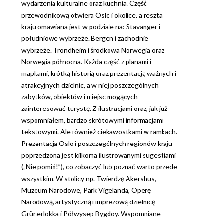
wydarzenia kulturalne oraz kuchnia. Część
przewodnikową otwiera Oslo i okolice, a reszta
kraju omawiana jest w podziale na: Stavanger i
południowe wybrzeże. Bergen i zachodnie
wybrzeże. Trondheim i środkowa Norwegia oraz
Norwegia północna. Każda część z planami i
mapkami, krótką historią oraz prezentacją ważnych i
atrakcyjnych dzielnic, a w niej poszczególnych
zabytków, obiektów i miejsc mogących
zainteresować turystę. Z ilustracjami oraz, jak już
wspomniałem, bardzo skrótowymi informacjami
tekstowymi. Ale również ciekawostkami w ramkach.
Prezentacja Oslo i poszczególnych regionów kraju
poprzedzona jest kilkoma ilustrowanymi sugestiami
(„Nie pomiń!”), co zobaczyć lub poznać warto przede
wszystkim. W stolicy np. Twierdzę Akershus,
Muzeum Narodowe, Park Vigelanda, Operę
Narodową, artystyczną i imprezową dzielnicę
Grünerlokka i Półwysep Bygdoy. Wspomniane