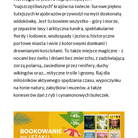
"najszczęśliwszych" krajów na świecie. Surowe piękno
tutejszych krajobrazów przywodzi na myśl doskonałą
widokówkę. Jest tu bowiem wszystko - góry i morze,
przepastne lasy i arktyczna tundra, spektakularne
fiordy i lodowce, wodospady i jeziora, historyczne
portowe miasta i wsie z kolorowymi domkami i
drewnianymi kościołami. To także miejsce magiczne - z
nocami bez świtu i dniami bez zmierzchu, z zadziwiającą
zorzą polarną, zasiedlone przez renifery, duchy
wikingów oraz... mityczne trolle i gnomy. Raj dla
miłośników aktywnego spędzania czasu, wypoczynku
na łonie natury, zabytków i muzeów, a także
koneserów dań z ryb i cynamonowych bułeczek.