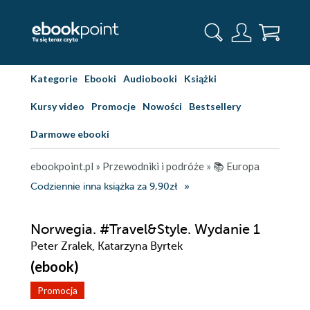
Kategorie
Ebooki
Audiobooki
Książki
Kursy video
Promocje
Nowości
Bestsellery
Darmowe ebooki
ebookpoint.pl
»
Przewodniki i podróże
»
📚 Europa
Codziennie inna książka za 9,90zł
Norwegia. #Travel&Style. Wydanie 1
Peter Zralek, Katarzyna Byrtek
(ebook)
Promocja