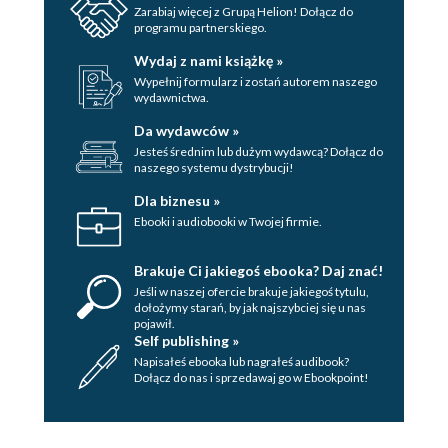
Zaludnienie, struktura
Zarabiaj więcej z Grupą Helion! Dołącz do
etniczna
programu partnerskiego.
Język
Wydaj z nami książkę »
Religia
Wypełnij formularz i zostań autorem naszego
wydawnictwa.
Szczęśliwy jak Norweg
Kultura
Da wydawców »
Literatura
Jesteś średnim lub dużym wydawcą? Dołącz do
naszego systemu dystrybucji!
Muzyka
Malarstwo
Dla biznesu »
Rzeźba
Ebooki i audiobooki w Twojej firmie.
Kuchnia
Dania mięsne
Brakuje Ci jakiegoś ebooka? Daj znać!
Ryby
Jeśli w naszej ofercie brakuje jakiegoś tytulu,
dołożymy starań, by jak najszybciej się u nas
Sery
pojawił.
Norweskie słodkości
Self publishing »
Napisałeś ebooka lub nagrałeś audibook?
Napoje
Dołącz do nas i sprzedawaj go w Ebookpoint!
Alkohol
Wydarzenia kulturalne
Styczeń/luty