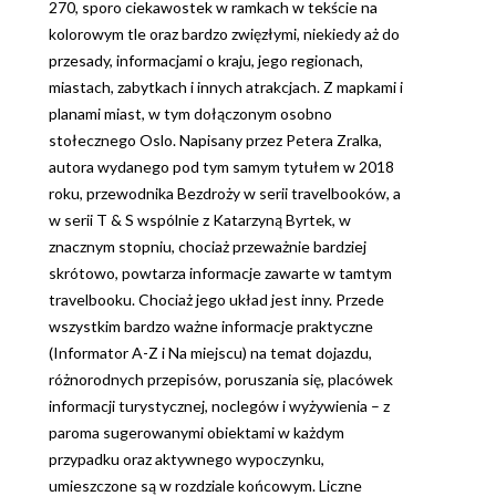
270, sporo ciekawostek w ramkach w tekście na
kolorowym tle oraz bardzo zwięzłymi, niekiedy aż do
przesady, informacjami o kraju, jego regionach,
miastach, zabytkach i innych atrakcjach. Z mapkami i
planami miast, w tym dołączonym osobno
stołecznego Oslo. Napisany przez Petera Zralka,
autora wydanego pod tym samym tytułem w 2018
roku, przewodnika Bezdroży w serii travelbooków, a
w serii T & S wspólnie z Katarzyną Byrtek, w
znacznym stopniu, chociaż przeważnie bardziej
skrótowo, powtarza informacje zawarte w tamtym
travelbooku. Chociaż jego układ jest inny. Przede
wszystkim bardzo ważne informacje praktyczne
(Informator A-Z i Na miejscu) na temat dojazdu,
różnorodnych przepisów, poruszania się, placówek
informacji turystycznej, noclegów i wyżywienia – z
paroma sugerowanymi obiektami w każdym
przypadku oraz aktywnego wypoczynku,
umieszczone są w rozdziale końcowym. Liczne