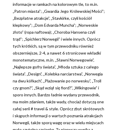
informacje w ramkach na kolorowym tle, to m.in.
„Patron miasta”; „Gwardia Jego Królewskiej Mości”;
„Bezpłatne atrakcje”, „Stavkirke, czyli kościół
klepkowy”; „Dom Edvarda Muncha”; „Norweskie
złoto” (ropa naftowa); „Choroba Hansena czyli
trąd”; „Spichlerz Norwegii” i wiele innych. Oprócz
tych krótkich, są w tym przewodniku również
obszerniejsze, 2-4, a nawet 6 stronicowe wkładki
monotematyczne, m.in. „Sławni Norwegowie”,
„Najlepsze gofry świata”, „Młoda sztuka z całego
świata”. „Design”, „Kolebka narciarstwa”, „Norwegia
na dwu kółkach”, „Plażowanie po norwesku”, „Troll
czy gnom?”, „Skąd wziął się fiord?”, „Wikingowie” i
sporo innych. Bardzo ładnie wydany przewodnik,
ma moim zdaniem, także wady, chociaż dotyczą one
całej serii # travel & style. Oprócz zbyt skrótowych
i skąpych informacji o wartych poznania atrakcjach
Norwegii, także sporą wagę oraz w wielu miejscach
mało czytelną czcionkę. Ta pierwsza wynika z