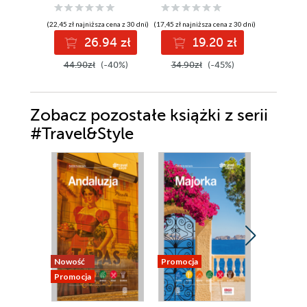
(22,45 zł najniższa cena z 30 dni)
(17,45 zł najniższa cena z 30 dni)
(39,50 zł najni
26.94 zł
19.20 zł
4
44.90zł
(-40%)
34.90zł
(-45%)
79.00z
Zobacz pozostałe książki z serii
#Travel&Style
Nowość
Promocja
Promocja
Promocja