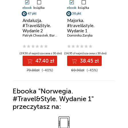
ebook
książka
ebook
książka
ebook
ksi
47 pkt
38 pkt
38 pkt
Andaluzja.
Majorka.
Cypr.
#Travel&Style.
#travel&style.
#Travel&
Wydanie 2
Wydanie 1
Wydanie
Patryk Chwastek
,
Barbara Tworek
Dominika Zaręba
,
Piotr Jabłoński
Peter Zral
(39,50 zł najniższa cena z 30 dni)
(34,95 zł najniższa cena z 30 dni)
(34,95 zł najni
47.40 zł
38.45 zł
3
79.00zł
(-40%)
69.90zł
(-45%)
69.90z
Ebooka
"Norwegia.
#Travel&Style. Wydanie 1"
przeczytasz na: