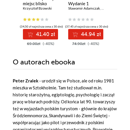
miejsc blisko
Wydanie 1
pełnych
natury
Krzysztof Bzowski
Sławomir Adamczak
,
Olgierd Adamczak
Daniel Sie
(34,50 zł najniższa cena z 30 dni)
(37,45 zł najniższa cena z 30 dni)
(39,50 zł najni
41.40 zł
44.94 zł
4
69.00zł
(-40%)
74.90zł
(-40%)
79.00z
O autorach
ebooka
Peter Zralek
- urodził się w Polsce, ale od roku 1981
mieszka w Sztokholmie. Tam też studiował m.in.
historię starożytną, egiptologię, psychologię i zaczął
pracę w biurach podróży. Od końca lat 90. towarzyszy
też w wyjazdach polskim turystom - głównie do krajów
Śródziemnomorza, Skandynawii i do Ziemi Świętej -
współpracując jako pilot i przewodnik z polskimi
organizatorami wyjazdów turystycznych. Prywatnie