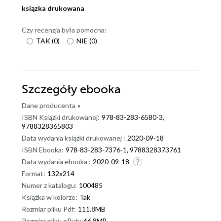
ksiązka drukowana
Czy recenzja była pomocna:
TAK
(
0
)
NIE
(
0
)
Szczegóły
ebooka
Dane producenta
»
ISBN Książki drukowanej:
978-83-283-6580-3,
9788328365803
Data wydania książki drukowanej :
2020-09-18
ISBN Ebooka:
978-83-283-7376-1, 9788328373761
Data wydania ebooka :
2020-09-18
Format:
132x214
Numer z katalogu:
100485
Książka w kolorze:
Tak
Rozmiar pliku Pdf:
111.8MB
Rozmiar pliku ePub:
66.8MB