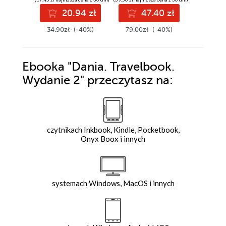
20.94 zł
47.40 zł
2
34.90zł
(-40%)
79.00zł
(-40%)
34.90z
Ebooka
"Dania. Travelbook.
Wydanie 2"
przeczytasz na:
czytnikach Inkbook, Kindle, Pocketbook,
Onyx Boox i innych
systemach Windows, MacOS i innych