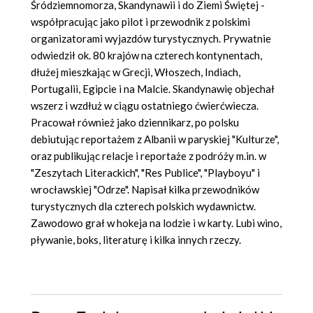
Śródziemnomorza, Skandynawii i do Ziemi Świętej -
współpracując jako pilot i przewodnik z polskimi
organizatorami wyjazdów turystycznych. Prywatnie
odwiedził ok. 80 krajów na czterech kontynentach,
dłużej mieszkając w Grecji, Włoszech, Indiach,
Portugalii, Egipcie i na Malcie. Skandynawię objechał
wszerz i wzdłuż w ciągu ostatniego ćwierćwiecza.
Pracował również jako dziennikarz, po polsku
debiutując reportażem z Albanii w paryskiej "Kulturze",
oraz publikując relacje i reportaże z podróży m.in. w
"Zeszytach Literackich", "Res Publice", "Playboyu" i
wrocławskiej "Odrze". Napisał kilka przewodników
turystycznych dla czterech polskich wydawnictw.
Zawodowo grał w hokeja na lodzie i w karty. Lubi wino,
pływanie, boks, literaturę i kilka innych rzeczy.