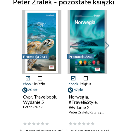
Peter Zralek - pozostałe książki
Promocja 2za1
Promocja 2za1
Promocja 
ebook
książka
ebook
książka
ebook
ksi
20 pkt
47 pkt
20 pkt
Cypr. Travelbook.
Norwegia.
Kreta. T
Wydanie 5
#Travel&Style.
Wydanie
Peter Zralek
Wydanie 2
Peter Zral
Peter Zralek
,
Katarzyna Byrtek
(17,45 zł najniższa cena z 30 dni)
(39,50 zł najniższa cena z 30 dni)
(17,45 zł najni