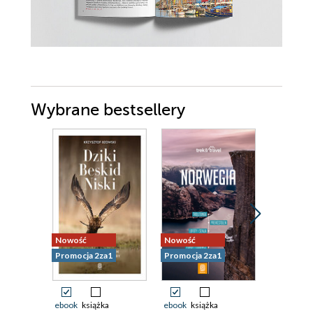
Wybrane bestsellery
Nowość
Nowość
Nowość
Promocja 2za1
Promocja 2za1
Promocja 
ebook
książka
ebook
książka
ebook
ksi