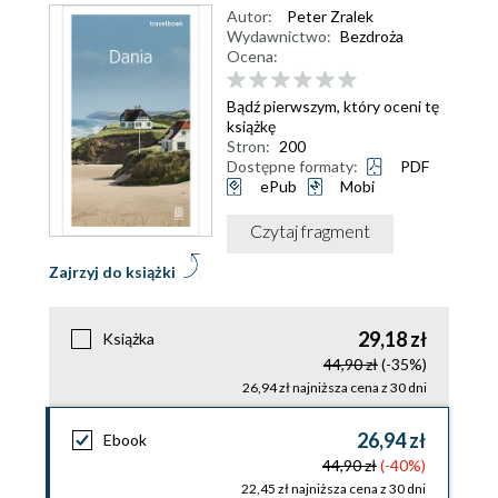
Autor:
Peter Zralek
Wydawnictwo:
Bezdroża
Ocena:
Bądź pierwszym, który oceni tę
książkę
Stron:
200
Dostępne formaty:
PDF
ePub
Mobi
Czytaj fragment
Zajrzyj do książki
29,18 zł
Książka
44,90 zł
(-35%)
26,94 zł najniższa cena z 30 dni
26,94 zł
Ebook
44,90 zł
(-40%)
22,45 zł najniższa cena z 30 dni