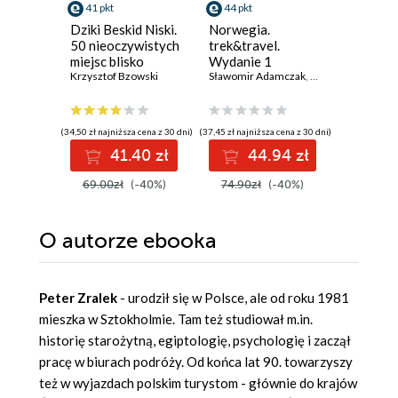
41 pkt
44 pkt
47 pkt
Dziki Beskid Niski.
Norwegia.
Szlaki 
50 nieoczywistych
trek&travel.
Europy. 
miejsc blisko
Wydanie 1
pełnych
natury
Krzysztof Bzowski
Sławomir Adamczak
,
Olgierd Adamczak
Daniel Sie
(34,50 zł najniższa cena z 30 dni)
(37,45 zł najniższa cena z 30 dni)
(39,50 zł najni
41.40 zł
44.94 zł
4
69.00zł
(-40%)
74.90zł
(-40%)
79.00z
O autorze
ebooka
Peter Zralek
- urodził się w Polsce, ale od roku 1981
mieszka w Sztokholmie. Tam też studiował m.in.
historię starożytną, egiptologię, psychologię i zaczął
pracę w biurach podróży. Od końca lat 90. towarzyszy
też w wyjazdach polskim turystom - głównie do krajów