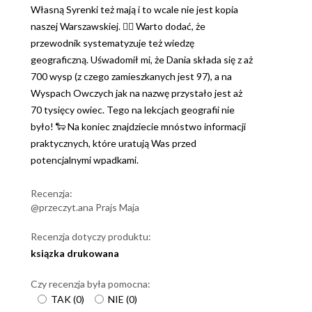
Własną Syrenki też mają i to wcale nie jest kopia
naszej Warszawskiej. 🧜‍♀️ Warto dodać, że
przewodnik systematyzuje też wiedzę
geograficzną. Uśwadomił mi, że Dania składa się z aż
700 wysp (z czego zamieszkanych jest 97), a na
Wyspach Owczych jak na nazwę przystało jest aż
70 tysięcy owiec. Tego na lekcjach geografii nie
było! 🐑 ​Na koniec znajdziecie mnóstwo informacji
praktycznych, które uratują Was przed
potencjalnymi wpadkami.
Recenzja:
@przeczyt.ana Prajs Maja
Recenzja dotyczy produktu:
ksiązka drukowana
Czy recenzja była pomocna:
TAK
(
0
)
NIE
(
0
)