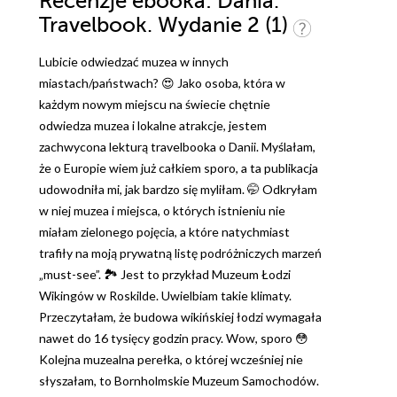
Recenzje
ebooka
: Dania.
Travelbook. Wydanie 2 (1)
Lubicie odwiedzać muzea w innych
miastach/państwach? 😍 Jako osoba, która w
każdym nowym miejscu na świecie chętnie
odwiedza muzea i lokalne atrakcje, jestem
zachwycona lekturą travelbooka o Danii. Myślałam,
że o Europie wiem już całkiem sporo, a ta publikacja
udowodniła mi, jak bardzo się myliłam. 🤭 Odkryłam
w niej muzea i miejsca, o których istnieniu nie
miałam zielonego pojęcia, a które natychmiast
trafiły na moją prywatną listę podróżniczych marzeń
„must-see”. 🏞 ​Jest to przykład Muzeum Łodzi
Wikingów w Roskilde. Uwielbiam takie klimaty.
Przeczytałam, że budowa wikińskiej łodzi wymagała
nawet do 16 tysięcy godzin pracy. Wow, sporo 😳 ​
Kolejna muzealna perełka, o której wcześniej nie
słyszałam, to Bornholmskie Muzeum Samochodów.