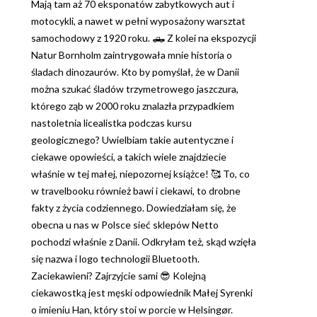
Mają tam aż 70 eksponatów zabytkowych aut i
motocykli, a nawet w pełni wyposażony warsztat
samochodowy z 1920 roku. 🛻 Z kolei na ekspozycji
Natur Bornholm zaintrygowała mnie historia o
śladach dinozaurów. Kto by pomyślał, że w Danii
można szukać śladów trzymetrowego jaszczura,
którego ząb w 2000 roku znalazła przypadkiem
nastoletnia licealistka podczas kursu
geologicznego? Uwielbiam takie autentyczne i
ciekawe opowieści, a takich wiele znajdziecie
właśnie w tej małej, niepozornej książce! 🥰 ​To, co
w travelbooku również bawi i ciekawi, to drobne
fakty z życia codziennego. Dowiedziałam się, że
obecna u nas w Polsce sieć sklepów Netto
pochodzi właśnie z Danii. Odkryłam też, skąd wzięła
się nazwa i logo technologii Bluetooth.
Zaciekawieni? Zajrzyjcie sami 😎 Kolejną
ciekawostką jest męski odpowiednik Małej Syrenki
o imieniu Han, który stoi w porcie w Helsingør.