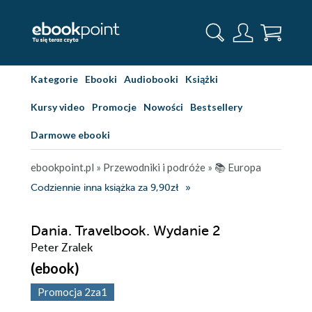
Kategorie
Ebooki
Audiobooki
Książki
Kursy video
Promocje
Nowości
Bestsellery
Darmowe ebooki
ebookpoint.pl
»
Przewodniki i podróże
»
📚 Europa
Codziennie inna książka za 9,90zł
Dania. Travelbook. Wydanie 2
Peter Zralek
(ebook)
Promocja 2za1