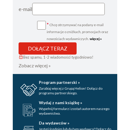
e-mail
*
Chcę otrzymywać na podany e-mail
informacje o zniżkach, promocjach oraz
nowościach wydawniczych.
więcej »
DOŁĄCZ TERAZ
Bez spamu, 1-2 wiadomości tygodniowo!
Zobacz więcej »
Program partnerski »
Zarabiaj więcej z Grupą Helion! Dołącz do
programu partnerskiego.
Wydaj z nami książkę »
Wypełnij formularz i zostań autorem naszego
wydawnictwa.
Da wydawców »
Jesteś średnim lub dużym wydawcą? Dołącz do