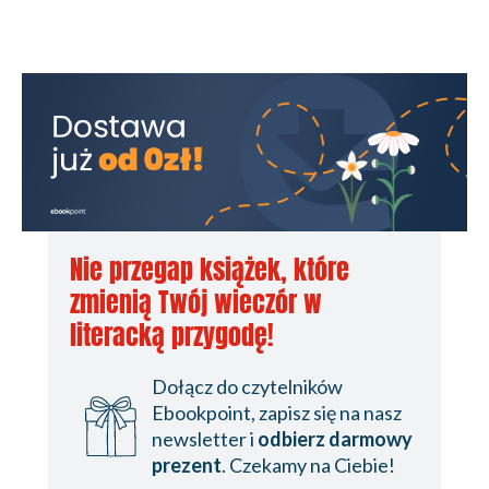
Nie przegap książek, które
zmienią Twój wieczór w
literacką przygodę!
Dołącz do czytelników
Ebookpoint, zapisz się na nasz
newsletter i
odbierz darmowy
prezent
. Czekamy na Ciebie!