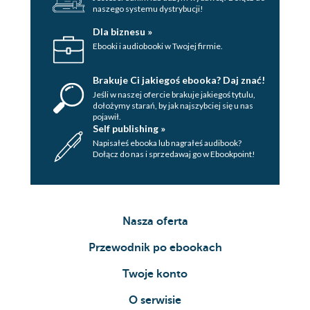
naszego systemu dystrybucji!
Dla biznesu »
Ebooki i audiobooki w Twojej firmie.
Brakuje Ci jakiegoś ebooka? Daj znać!
Jeśli w naszej ofercie brakuje jakiegoś tytulu,
dołożymy starań, by jak najszybciej się u nas
pojawił.
Self publishing »
Napisałeś ebooka lub nagrałeś audibook?
Dołącz do nas i sprzedawaj go w Ebookpoint!
Nasza oferta
Przewodnik po ebookach
Twoje konto
O serwisie