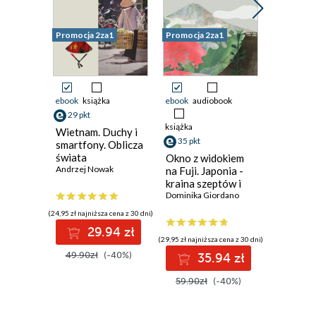
Promocja 2za1
Promocja 2za1
Promocja 
ebook
książka
ebook
audiobook
ebook
ksi
29 pkt
29 pkt
książka
Wietnam. Duchy i
Korea
35 pkt
smartfony. Oblicza
Południ
świata
Travelb
Okno z widokiem
Andrzej Nowak
Wydanie
na Fuji. Japonia -
kraina szeptów i
niedomówień
Dominika Giordano
(24,95 zł najniższa cena z 30 dni)
(24,95 zł najni
29.94 zł
2
(29,95 zł najniższa cena z 30 dni)
49.90zł
(-40%)
49.90z
35.94 zł
59.90zł
(-40%)