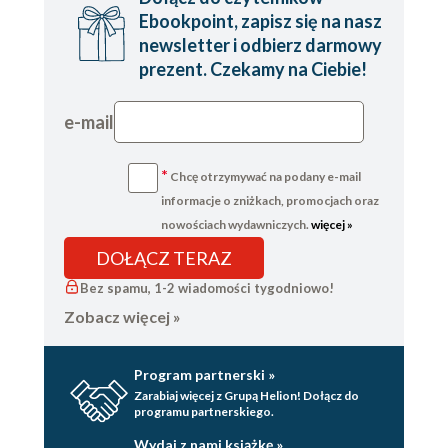
203 11.8. Diagnostyka różnicowa 205 11.9. Leczenie 207
Ebookpoint, zapisz się na nasz
12. Podsumowanie - Izabela Domitrz, Wojciech
newsletter i
odbierz darmowy
Kozubski 213 Wykaz najważniejszych skrótów 215
Skorowidz
prezent
. Czekamy na Ciebie!
e-mail
*
Chcę otrzymywać na podany e-mail
informacje o zniżkach, promocjach oraz
nowościach wydawniczych.
więcej »
DOŁĄCZ TERAZ
Bez spamu, 1-2 wiadomości tygodniowo!
Zobacz więcej »
Program partnerski »
Zarabiaj więcej z Grupą Helion! Dołącz do
programu partnerskiego.
Wydaj z nami książkę »