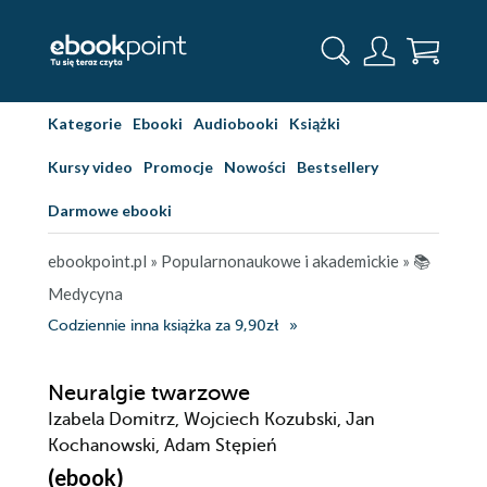
Kategorie
Ebooki
Audiobooki
Książki
Kursy video
Promocje
Nowości
Bestsellery
Darmowe ebooki
ebookpoint.pl
»
Popularnonaukowe i akademickie
»
📚
Medycyna
Codziennie inna książka za 9,90zł
Neuralgie twarzowe
Izabela Domitrz, Wojciech Kozubski, Jan
Kochanowski, Adam Stępień
(ebook)