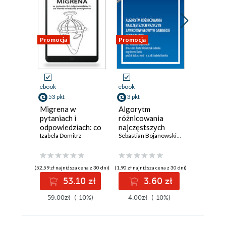
Promocja
Promocja
Promocja
ebook
ebook
ebook
53 pkt
3 pkt
3 pkt
Migrena w
Algorytm
Zawroty
pytaniach i
różnicowania
praktyc
odpowiedziach: co
najczęstszych
Izabela Do
warto wiedzieć o
Izabela Domitrz
przyczyn
Sebastian Bojanowski
,
Beata Mielańczu
migrenie
zawrotów głowy w
gabinecie lekarza
POZ
(52,59 zł najniższa cena z 30 dni)
(1,90 zł najniższa cena z 30 dni)
(1,90 zł najniż
53.10 zł
3.60 zł
3
59.00zł
(-10%)
4.00zł
(-10%)
4.00zł