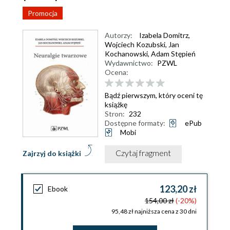
Promocja
Autorzy:
Izabela Domitrz
,
Wojciech Kozubski
,
Jan
Kochanowski
,
Adam Stępień
Wydawnictwo:
PZWL
Ocena:
Bądź pierwszym, który oceni tę
książkę
Stron:
232
Dostępne formaty:
ePub
Mobi
Czytaj fragment
Zajrzyj do książki
123,20 zł
Ebook
154,00 zł
(-20%)
95,48 zł najniższa cena z 30 dni