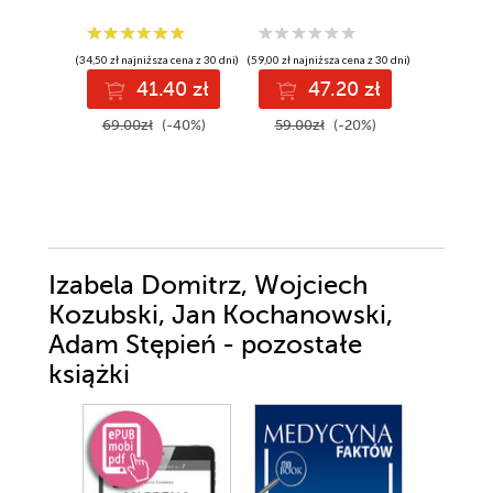
Wszystk
musisz w
Robert Lu
aby zadb
(34,50 zł najniższa cena z 30 dni)
(59,00 zł najniższa cena z 30 dni)
zdrowie 
41.40 zł
47.20 zł
długo
(34,50 zł najni
69.00zł
(-40%)
59.00zł
(-20%)
4
69.00z
Izabela Domitrz, Wojciech
Kozubski, Jan Kochanowski,
Adam Stępień - pozostałe
książki