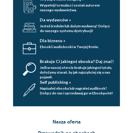
Wypełnij formularz i zostań autorem
naszego wydawnictwa.
Da wydawców »
Jesteś średnim lub dużym wydawcą? Dołącz
do naszego systemu dystrybucji!
Dla biznesu »
Ebooki i audiobooki w Twojej firmie.
Brakuje Ci jakiegoś ebooka? Daj znać!
Jeśli w naszej ofercie brakuje jakiegoś tytulu,
dołożymy starań, by jak najszybciej się u nas
pojawił.
Self publishing »
Napisałeś ebooka lub nagrałeś audibook?
Dołącz do nas i sprzedawaj go w Ebookpoint!
Nasza oferta