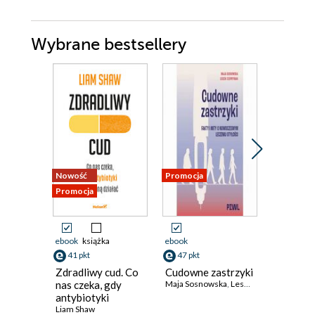
Wybrane bestsellery
Nowość
Promocja
Nowość
Promocja
Promocja
ebook
książka
ebook
ebook
aud
41 pkt
47 pkt
książka
Zdradliwy cud. Co
Cudowne zastrzyki
41 pkt
nas czeka, gdy
Maja Sosnowska
,
Leszek Czupryniak
antybiotyki
Kłamst
przestaną działać
Liam Shaw
medycyn