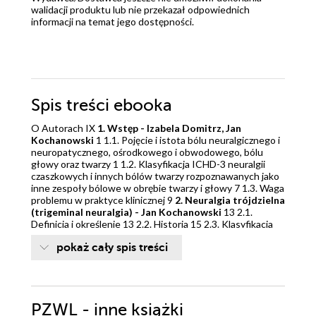
walidacji produktu lub nie przekazał odpowiednich
informacji na temat jego dostępności.
Spis treści
ebooka
O Autorach IX
1. Wstęp - Izabela Domitrz, Jan
Kochanowski
1 1.1. Pojęcie i istota bólu neuralgicznego i
neuropatycznego, ośrodkowego i obwodowego, bólu
głowy oraz twarzy 1 1.2. Klasyfikacja ICHD-3 neuralgii
czaszkowych i innych bólów twarzy rozpoznawanych jako
inne zespoły bólowe w obrębie twarzy i głowy 7 1.3. Waga
problemu w praktyce klinicznej 9
2. Neuralgia trójdzielna
(trigeminal neuralgia) - Jan Kochanowski
13 2.1.
Definicja i określenie 13 2.2. Historia 15 2.3. Klasyfikacja
neuralgii trójdzielnej 19 2.4. Epidemiologia 21 2.5.
pokaż cały spis treści
Patogeneza i patofizjologia 23 2.6. Objawy kliniczne i
postaci neuralgii trójdzielnej 28 2.6.1. Klasyczna neuralgia
trójdzielna 28 2.6.2. Wtórna neuralgia trójdzielna 29 2.6.3.
Idiopatyczna neuralgia trójdzielna 31 2.6.4. Bolesna
neuropatia trójdzielna 31 2.7. Diagnostyka 34 2.8.
PZWL - inne książki
Diagnostyka różnicowa 37 2.9. Leczenie 40 2.9.1.