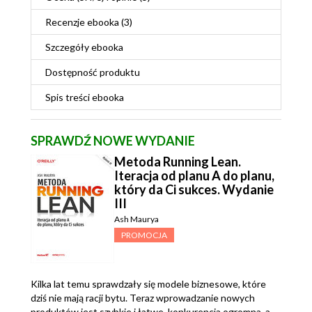
Recenzje
ebooka
(3)
Szczegóły
ebooka
Dostępność produktu
Spis treści
ebooka
SPRAWDŹ NOWE WYDANIE
Metoda Running Lean.
Iteracja od planu A do planu,
który da Ci sukces. Wydanie
III
Ash Maurya
PROMOCJA
Kilka lat temu sprawdzały się modele biznesowe, które
dziś nie mają racji bytu. Teraz wprowadzanie nowych
produktów jest szybkie i łatwe, konkurencja ogromna, a