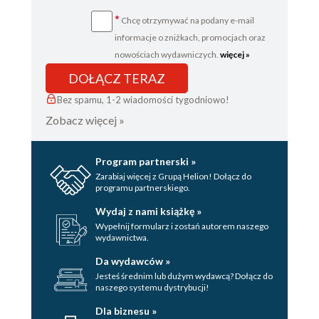
*
Chcę otrzymywać na podany e-mail
informacje o zniżkach, promocjach oraz
nowościach wydawniczych.
więcej »
DOŁĄCZ TERAZ
Bez spamu, 1-2 wiadomości tygodniowo!
Zobacz więcej »
Program partnerski »
Zarabiaj więcej z Grupą Helion! Dołącz do
programu partnerskiego.
Wydaj z nami książkę »
Wypełnij formularz i zostań autorem naszego
wydawnictwa.
Da wydawców »
Jesteś średnim lub dużym wydawcą? Dołącz do
naszego systemu dystrybucji!
Dla biznesu »