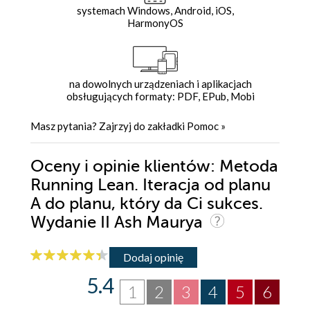
systemach Windows, Android, iOS,
HarmonyOS
na dowolnych urządzeniach i aplikacjach
obsługujących formaty: PDF, EPub, Mobi
Masz pytania? Zajrzyj do zakładki
Pomoc
»
Oceny i opinie klientów: Metoda
Running Lean. Iteracja od planu
A do planu, który da Ci sukces.
Wydanie II Ash Maurya
Dodaj opinię
5.4
1
2
3
4
5
6