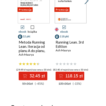
Promocja
Promocja
Nowość
Promocja
ebook
książka
ebook
ebook
32 pkt
118 pkt
54 pkt
Metoda Running
Running Lean. 3rd
Firma be
Lean. Iteracja od
Edition
Model
planu A do planu,
Ash Maurya
zarządza
który da Ci sukces.
Ash Maurya
podwaja 
Grzegorz 
Wydanie III
porządk
(29,49 zł najniższa cena z 30 dni)
(83,40 zł najniższa cena z 30 dni)
(50,33 zł najni
32.45 zł
118.15 zł
5
59.00zł
(-45%)
139.00zł
(-15%)
69.90z