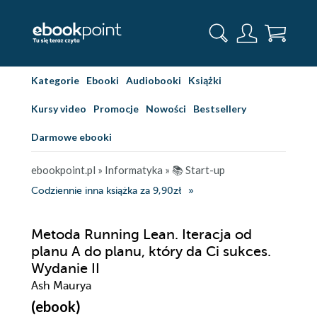
Kategorie
Ebooki
Audiobooki
Książki
Kursy video
Promocje
Nowości
Bestsellery
Darmowe ebooki
ebookpoint.pl
»
Informatyka
»
📚 Start-up
Codziennie inna książka za 9,90zł
Metoda Running Lean. Iteracja od
planu A do planu, który da Ci sukces.
Wydanie II
Ash Maurya
(ebook)