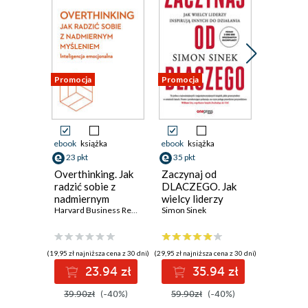
Promocja
Promocja
Promocja
ebook
książka
ebook
książka
ebook
ksi
23 pkt
35 pkt
23 pkt
Overthinking. Jak
Zaczynaj od
Jak sobie
radzić sobie z
DLACZEGO. Jak
trudnymi
nadmiernym
wielcy liderzy
Intelige
myśleniem.
Harvard Business Review
inspirują innych do
Simon Sinek
emocjon
Inteligencja
działania. Wydanie
Harvard
emocjonalna.
II uzupełnione
Review
Harvard Business
(19,95 zł najniższa cena z 30 dni)
(29,95 zł najniższa cena z 30 dni)
(19,95 zł najni
Review
23.94 zł
35.94 zł
2
39.90zł
(-40%)
59.90zł
(-40%)
39.90z