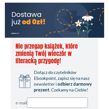
Nie przegap książek, które
zmienią Twój wieczór w
literacką przygodę!
Dołącz do czytelników
Ebookpoint, zapisz się na nasz
newsletter i
odbierz darmowy
prezent
. Czekamy na Ciebie!
e-mail