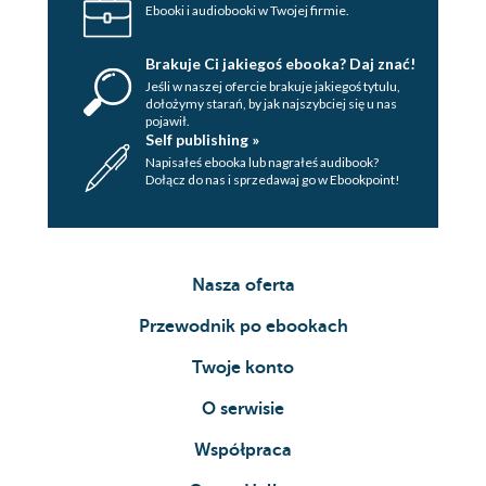
Ebooki i audiobooki w Twojej firmie.
Brakuje Ci jakiegoś ebooka? Daj znać!
Jeśli w naszej ofercie brakuje jakiegoś tytulu,
dołożymy starań, by jak najszybciej się u nas
pojawił.
Self publishing »
Napisałeś ebooka lub nagrałeś audibook?
Dołącz do nas i sprzedawaj go w Ebookpoint!
Nasza oferta
Przewodnik po ebookach
Twoje konto
O serwisie
Współpraca