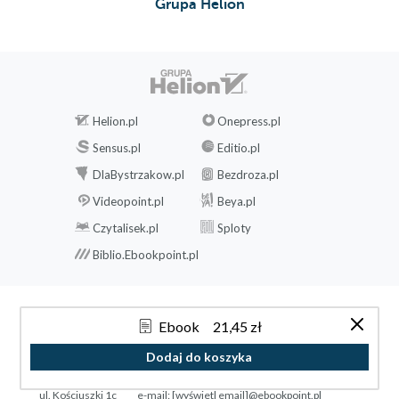
Grupa Helion
Helion.pl
Onepress.pl
Sensus.pl
Editio.pl
DlaBystrzakow.pl
Bezdroza.pl
Videopoint.pl
Beya.pl
Czytalisek.pl
Sploty
Biblio.Ebookpoint.pl
Ebook
21,45 zł
© Helion 1991-2026
Dodaj do koszyka
Helion.pl sp. z o.o.
tel. (32) 230-98-63
ul. Kościuszki 1c
e-mail:
[wyświetl email]@ebookpoint.pl