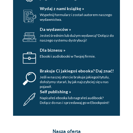
Wydaj z nami książkę »
Wypełnij formularz i zostań autorem naszego
wydawnictwa.
Da wydawców »
Jesteś średnim lub dużym wydawcą? Dołącz do
naszego systemu dystrybucji!
Dla biznesu »
Ebooki i audiobooki w Twojej firmie.
Brakuje Ci jakiegoś ebooka? Daj znać!
Jeśli w naszej ofercie brakuje jakiegoś tytulu,
dołożymy starań, by jak najszybciej się u nas
pojawił.
Self publishing »
Napisałeś ebooka lub nagrałeś audibook?
Dołącz do nas i sprzedawaj go w Ebookpoint!
Nasza oferta