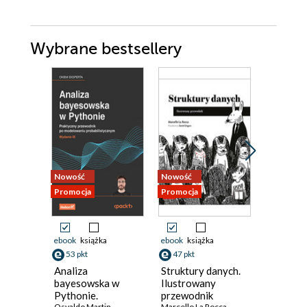
Wybrane bestsellery
Nowość
Nowość
Promocja
Promocja
Promocja
ebook
książka
ebook
książka
kurs
53 pkt
47 pkt
46 pkt
Analiza
Struktury danych.
Tworzen
bayesowska w
Ilustrowany
aplikacji
Pythonie.
przewodnik
agentów 
Osvaldo Martin
Marcello La Rocca
Michał Ża