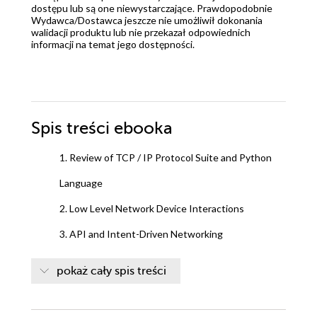
dostępu lub są one niewystarczające. Prawdopodobnie
Wydawca/Dostawca jeszcze nie umożliwił dokonania
walidacji produktu lub nie przekazał odpowiednich
informacji na temat jego dostępności.
Spis treści
ebooka
1. Review of TCP / IP Protocol Suite and Python
Language
2. Low Level Network Device Interactions
3. API and Intent-Driven Networking
4. Python Automation Framework - Ansible Basics
pokaż cały spis treści
5. Advance Python Automation Framework -
Ansible Advanced Topics