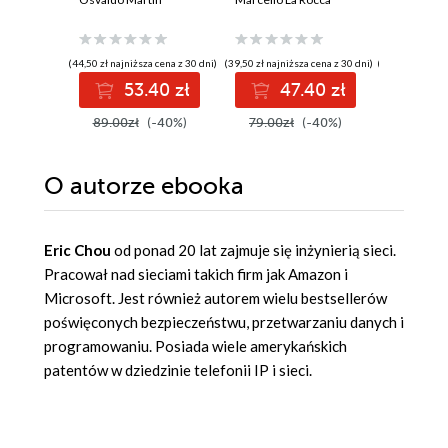
Praktyczny
video. P
przewodnik po
bibliotek
modelowaniu
LangChai
probabilistycznym.
LangGr
(44,50 zł najniższa cena z 30 dni)
(39,50 zł najniższa cena z 30 dni)
(134,25 zł najni
Wydanie III
53.40 zł
47.40 zł
4
89.00zł
(-40%)
79.00zł
(-40%)
179.00z
O autorze
ebooka
Eric Chou
od ponad 20 lat zajmuje się inżynierią sieci.
Pracował nad sieciami takich firm jak Amazon i
Microsoft. Jest również autorem wielu bestsellerów
poświęconych bezpieczeństwu, przetwarzaniu danych i
programowaniu. Posiada wiele amerykańskich
patentów w dziedzinie telefonii IP i sieci.