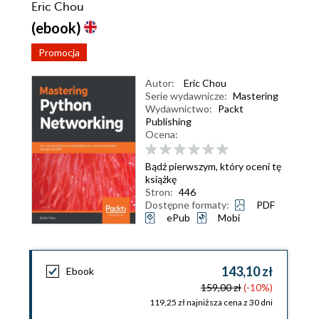
Eric Chou
(ebook)
Promocja
Autor:
Eric Chou
Serie wydawnicze:
Mastering
Wydawnictwo:
Packt
Publishing
Ocena:
Bądź pierwszym, który oceni tę
książkę
Stron:
446
Dostępne formaty:
PDF
ePub
Mobi
143,10 zł
Ebook
159,00 zł
(-10%)
119,25 zł najniższa cena z 30 dni