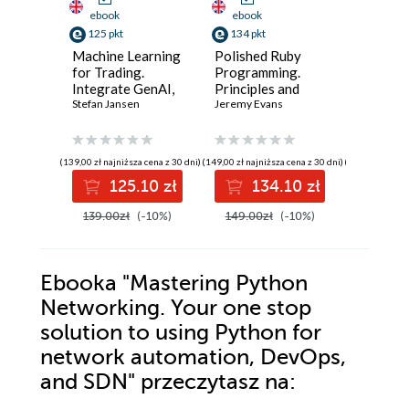
ebook
ebook
ebook
125 pkt
134 pkt
125 pkt
Machine Learning
Polished Ruby
The Ult
for Trading.
Programming.
Ethical 
Integrate GenAI,
Principles and
Guide. B
Causal Inference,
Stefan Jansen
practices for
Jeremy Evans
ready ski
Glen D. Si
and Reinforcement
building scalable,
hands-on
Learning into Real
maintainable, and
recon,
World Trading
performant
exploita
(139,00 zł najniższa cena z 30 dni)
(149,00 zł najniższa cena z 30 dni)
(139,00 zł najni
Systems - Third
software - Second
IoT/OT,
125.10 zł
134.10 zł
12
Edition
Edition
professi
reportin
139.00zł
(-10%)
149.00zł
(-10%)
139.00z
Ebooka
"Mastering Python
Networking. Your one stop
solution to using Python for
network automation, DevOps,
and SDN"
przeczytasz na: