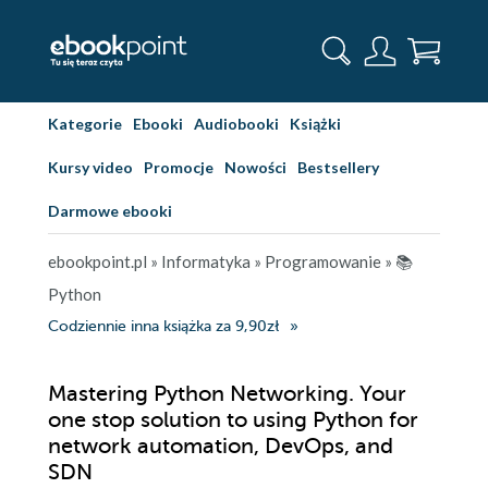
Kategorie
Ebooki
Audiobooki
Książki
Kursy video
Promocje
Nowości
Bestsellery
Darmowe ebooki
ebookpoint.pl
»
Informatyka
»
Programowanie
»
📚
Python
Codziennie inna książka za 9,90zł
Mastering Python Networking. Your
one stop solution to using Python for
network automation, DevOps, and
SDN