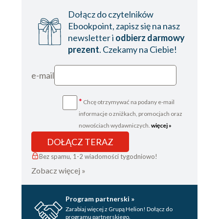
Dołącz do czytelników
Ebookpoint, zapisz się na nasz
newsletter i
odbierz darmowy
prezent
. Czekamy na Ciebie!
e-mail
*
Chcę otrzymywać na podany e-mail
informacje o zniżkach, promocjach oraz
nowościach wydawniczych.
więcej »
DOŁĄCZ TERAZ
Bez spamu, 1-2 wiadomości tygodniowo!
Zobacz więcej »
Program partnerski »
Zarabiaj więcej z Grupą Helion! Dołącz do
programu partnerskiego.