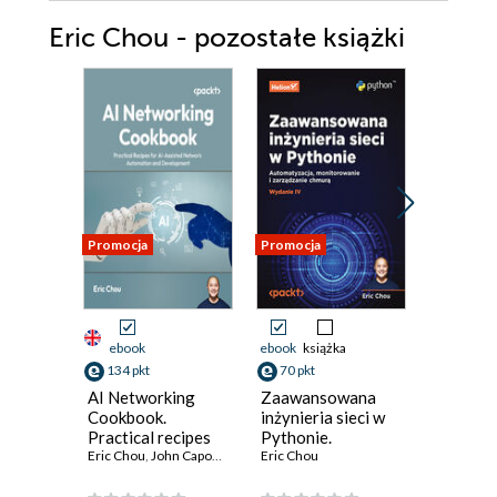
Eric Chou - pozostałe książki
Promocja
Promocja
Promocja
ebook
ebook
książka
ebook
134 pkt
70 pkt
242 pkt
AI Networking
Zaawansowana
Masteri
Cookbook.
inżynieria sieci w
Network
Practical recipes
Pythonie.
one-stop
for AI-assisted
Eric Chou
,
John Capobianco
Automatyzacja,
Eric Chou
to using
Eric Chou
network
monitorowanie i
for net
automation and
zarządzanie
automat