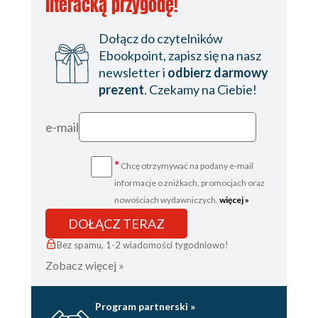
literacką przygodę!
Dołącz do czytelników
Ebookpoint, zapisz się na nasz
newsletter i
odbierz darmowy
prezent
. Czekamy na Ciebie!
e-mail
*
Chcę otrzymywać na podany e-mail
informacje o zniżkach, promocjach oraz
nowościach wydawniczych.
więcej »
DOŁĄCZ TERAZ
Bez spamu, 1-2 wiadomości tygodniowo!
Zobacz więcej »
Program partnerski »