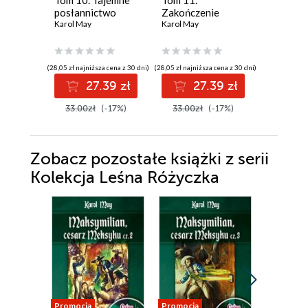
Tom 10. Tajemne
Tom 11.
Tom 6. P
posłannictwo
Zakończenie
gwardii
Karol May
Karol May
Karol May
(28,05 zł najniższa cena z 30 dni)
(28,05 zł najniższa cena z 30 dni)
(28,05 zł najni
27.39 zł
27.39 zł
2
33.00zł
(-17%)
33.00zł
(-17%)
33.00z
Zobacz pozostałe książki z serii
Kolekcja Leśna Różyczka
Promocja
Promocja
Promocja