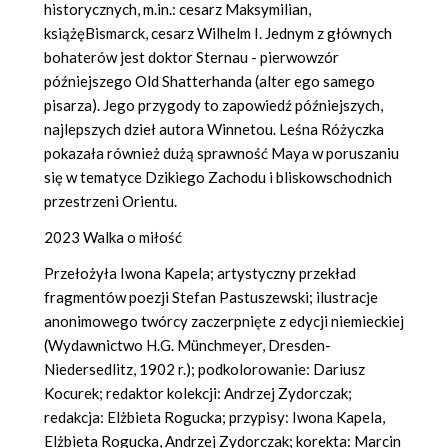
historycznych, m.in.: cesarz Maksymilian,
książęBismarck, cesarz Wilhelm I. Jednym z głównych
bohaterów jest doktor Sternau - pierwowzór
późniejszego Old Shatterhanda (alter ego samego
pisarza). Jego przygody to zapowiedź późniejszych,
najlepszych dzieł autora Winnetou. Leśna Różyczka
pokazała również dużą sprawność Maya w poruszaniu
się w tematyce Dzikiego Zachodu i bliskowschodnich
przestrzeni Orientu.
2023 Walka o miłość
Przełożyła Iwona Kapela; artystyczny przekład
fragmentów poezji Stefan Pastuszewski; ilustracje
anonimowego twórcy zaczerpnięte z edycji niemieckiej
(Wydawnictwo H.G. Münchmeyer, Dresden-
Niedersedlitz, 1902 r.); podkolorowanie: Dariusz
Kocurek; redaktor kolekcji: Andrzej Zydorczak;
redakcja: Elżbieta Rogucka; przypisy: Iwona Kapela,
Elżbieta Rogucka, Andrzej Zydorczak; korekta: Marcin