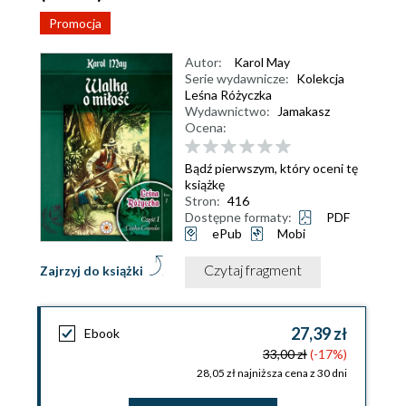
Promocja
Autor:
Karol May
Serie wydawnicze:
Kolekcja
Leśna Różyczka
Wydawnictwo:
Jamakasz
Ocena:
Bądź pierwszym, który oceni tę
książkę
Stron:
416
Dostępne formaty:
PDF
ePub
Mobi
Czytaj fragment
Zajrzyj do książki
27,39 zł
Ebook
33,00 zł
(-17%)
28,05 zł najniższa cena z 30 dni