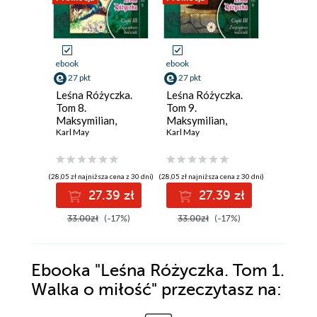
ebook
ebook
ebook
27 pkt
27 pkt
27 pkt
Leśna Różyczka.
Leśna Różyczka.
Leśna R
Tom 8.
Tom 9.
Tom 5. 
Maksymilian,
Maksymilian,
Karol May
cesarz Meksyku.
Karl May
cesarz Meksyku.
Karl May
Część 2
Część 3
(28,05 zł najniższa cena z 30 dni)
(28,05 zł najniższa cena z 30 dni)
(28,05 zł najni
27.39 zł
27.39 zł
2
33.00zł
(-17%)
33.00zł
(-17%)
33.00z
Ebooka
"Leśna Różyczka. Tom 1.
Walka o miłość"
przeczytasz na: