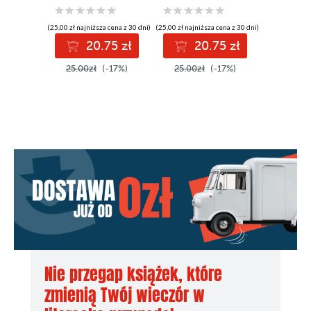
(25,00 zł najniższa cena z 30 dni)
(25,00 zł najniższa cena z 30 dni)
(25,00 zł najni
20.75 zł
20.75 zł
2
25.00zł
(-17%)
25.00zł
(-17%)
25.00z
Nie przegap książek, które
zmienią Twój wieczór w