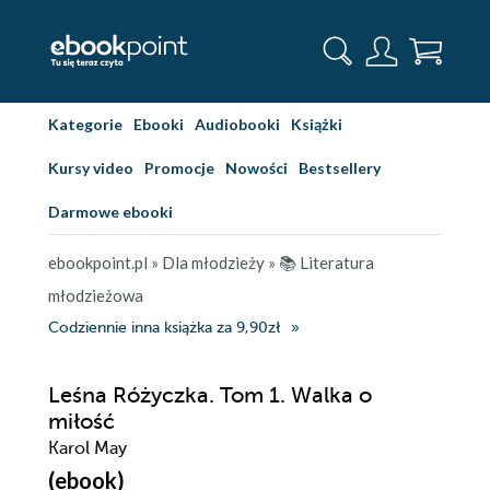
Kategorie
Ebooki
Audiobooki
Książki
Kursy video
Promocje
Nowości
Bestsellery
Darmowe ebooki
ebookpoint.pl
»
Dla młodzieży
»
📚 Literatura
młodzieżowa
Codziennie inna książka za 9,90zł
Leśna Różyczka. Tom 1. Walka o
miłość
Karol May
(ebook)