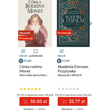
Nowość
Promocja
Promocja
Promocja
ebook
audiobook
ebook
ebook
30 pkt
32 pkt
43 pkt
Córka rodziny
Akademia Eternum.
Fake ska
Monet
Pozytywka
Lynn Paint
Weronika Anna Marczak
Alexandra Wtulich
(37,50 zł najniższa cena z 30 dni)
(32,32 zł najniższa cena z 30 dni)
(36,17 zł najni
30.00 zł
32.77 zł
4
37.50zł
(-20%)
38.99zł
(-16%)
53.99z