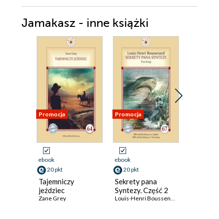
Jamakasz - inne książki
Promocja
Promocja
Promocja
ebook
ebook
ebook
20 pkt
20 pkt
20 pkt
Tajemniczy
Sekrety pana
Western
jeździec
Syntezy. Część 2
Zane Grey
Zane Grey
Louis-Henri Boussenard