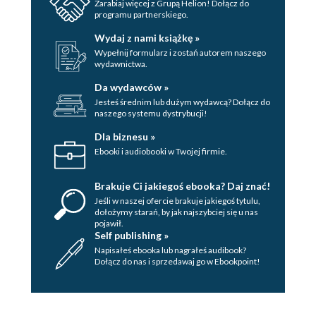
Zarabiaj więcej z Grupą Helion! Dołącz do
programu partnerskiego.
Wydaj z nami książkę »
Wypełnij formularz i zostań autorem naszego
wydawnictwa.
Da wydawców »
Jesteś średnim lub dużym wydawcą? Dołącz do
naszego systemu dystrybucji!
Dla biznesu »
Ebooki i audiobooki w Twojej firmie.
Brakuje Ci jakiegoś ebooka? Daj znać!
Jeśli w naszej ofercie brakuje jakiegoś tytulu,
dołożymy starań, by jak najszybciej się u nas
pojawił.
Self publishing »
Napisałeś ebooka lub nagrałeś audibook?
Dołącz do nas i sprzedawaj go w Ebookpoint!