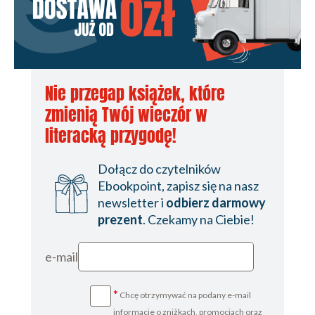
Rozdział 24
Rozdział 25
Rozdział 26
Nie przegap książek, które
Rozdział 27
zmienią Twój wieczór w
Rozdział 28
literacką przygodę!
Rozdział 29
Dołącz do czytelników
Rozdział 30
Ebookpoint, zapisz się na nasz
Rozdział 31
newsletter i
odbierz darmowy
prezent
. Czekamy na Ciebie!
Rozdział 32
Rozdział 33
e-mail
Rozdział 34
*
Chcę otrzymywać na podany e-mail
Rozdział 35
informacje o zniżkach, promocjach oraz