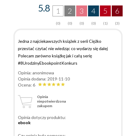
5.8
1
2
3
4
5
6
(0)
(0)
(0)
(0)
(1)
(3)
Jedna z najciekawszych książek z serii Ciężko
przestać czytać nie wiedząc co wydarzy się dalej
Polecam zarówno książkę jak i całą serię
#8UrodzinyEbookpointKonkurs
Opinia: anonimowa
Opinia dodana: 2019-11-10
Ocena: 6
Opinia
niepotwierdzona
zakupem
Opinia dotyczy produktu:
ebook
Czy opinia była pomocna: