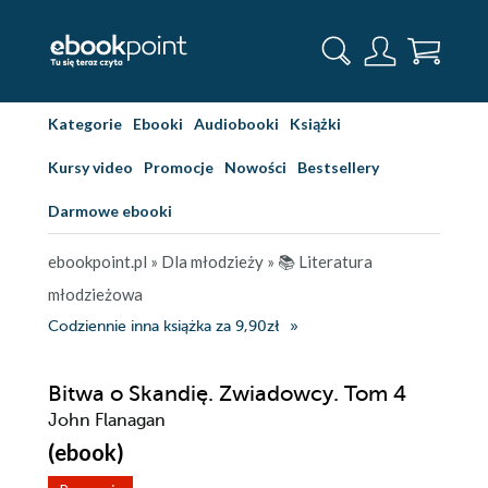
Kategorie
Ebooki
Audiobooki
Książki
Kursy video
Promocje
Nowości
Bestsellery
Darmowe ebooki
ebookpoint.pl
»
Dla młodzieży
»
📚 Literatura
młodzieżowa
Codziennie inna książka za 9,90zł
Bitwa o Skandię. Zwiadowcy. Tom 4
John Flanagan
(ebook)