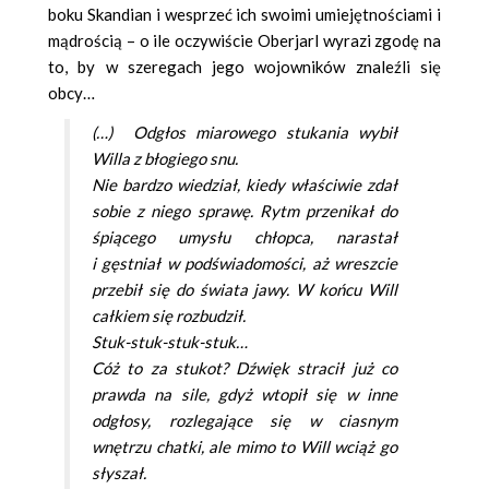
boku Skandian i wesprzeć ich swoimi umiejętnościami i
mądrością – o ile oczywiście Oberjarl wyrazi zgodę na
to, by w szeregach jego wojowników znaleźli się
obcy…
(…) Odgłos miarowego stukania wybił
Willa z błogiego snu.
Nie bardzo wiedział, kiedy właściwie zdał
sobie z niego sprawę. Rytm przenikał do
śpiącego umysłu chłopca, narastał
i gęstniał w podświadomości, aż wreszcie
przebił się do świata jawy. W końcu Will
całkiem się rozbudził.
Stuk-stuk-stuk-stuk…
Cóż to za stukot? Dźwięk stracił już co
prawda na sile, gdyż wtopił się w inne
odgłosy, rozlegające się w ciasnym
wnętrzu chatki, ale mimo to Will wciąż go
słyszał.