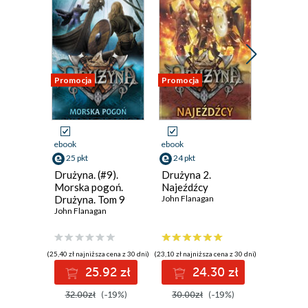
Promocja
Promocja
Promocja
ebook
ebook
ebook
25 pkt
24 pkt
26 pkt
Drużyna. (#9).
Drużyna 2.
Zaginion
Morska pogoń.
Najeźdźcy
Zwiadow
Drużyna. Tom 9
John Flanagan
Księga 
John Flanagan
John Flan
(25,40 zł najniższa cena z 30 dni)
(23,10 zł najniższa cena z 30 dni)
(26,40 zł najni
25.92 zł
24.30 zł
2
32.00zł
(-19%)
30.00zł
(-19%)
33.00z