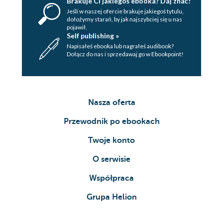
Brakuje Ci jakiegoś ebooka? Daj znać!
Jeśli w naszej ofercie brakuje jakiegoś tytulu,
dołożymy starań, by jak najszybciej się u nas
pojawił.
Self publishing »
Napisałeś ebooka lub nagrałeś audibook?
Dołącz do nas i sprzedawaj go w Ebookpoint!
Nasza oferta
Przewodnik po ebookach
Twoje konto
O serwisie
Współpraca
Grupa Helion