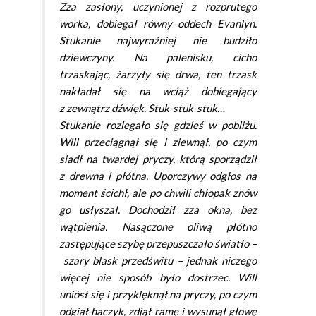
Zza zasłony, uczynionej z rozprutego
worka, dobiegał równy oddech Evanlyn.
Stukanie najwyraźniej nie budziło
dziewczyny. Na palenisku, cicho
trzaskając, żarzyły się drwa, ten trzask
nakładał się na wciąż dobiegający
z zewnątrz dźwięk. Stuk-stuk-stuk…
Stukanie rozlegało się gdzieś w pobliżu.
Will przeciągnął się i ziewnął, po czym
siadł na twardej pryczy, którą sporządził
z drewna i płótna. Uporczywy odgłos na
moment ścichł, ale po chwili chłopak znów
go usłyszał. Dochodził zza okna, bez
wątpienia. Nasączone oliwą płótno
zastępujące szybę przepuszczało światło –
szary blask przedświtu – jednak niczego
więcej nie sposób było dostrzec. Will
uniósł się i przyklęknął na pryczy, po czym
odgiął haczyk, zdjął ramę i wysunął głowę