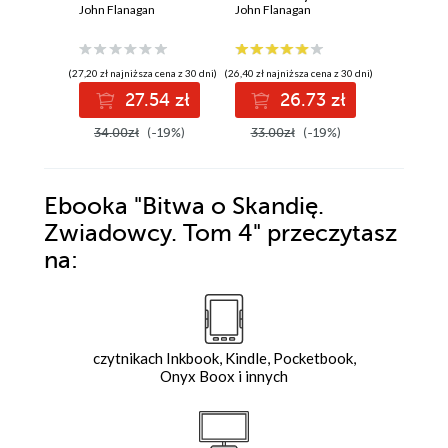
John Flanagan
Księga 8
John Flanagan
Księga 
John Flan
(27,20 zł najniższa cena z 30 dni)
(26,40 zł najniższa cena z 30 dni)
(26,40 zł najni
27.54 zł
26.73 zł
2
34.00zł
(-19%)
33.00zł
(-19%)
33.00z
Ebooka
"Bitwa o Skandię.
Zwiadowcy. Tom 4"
przeczytasz
na:
czytnikach Inkbook, Kindle, Pocketbook,
Onyx Boox i innych