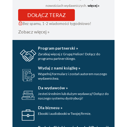
Rozdział 36
nowościach wydawniczych.
więcej »
Rozdział 37
DOŁĄCZ TERAZ
Rozdział 38
Bez spamu, 1-2 wiadomości tygodniowo!
Zobacz więcej »
Rozdział 39
Rozdział 40
Program partnerski »
Rozdział 41
Zarabiaj więcej z Grupą Helion! Dołącz do
programu partnerskiego.
Wydaj z nami książkę »
Wypełnij formularz i zostań autorem naszego
wydawnictwa.
Da wydawców »
Jesteś średnim lub dużym wydawcą? Dołącz do
naszego systemu dystrybucji!
Dla biznesu »
Ebooki i audiobooki w Twojej firmie.