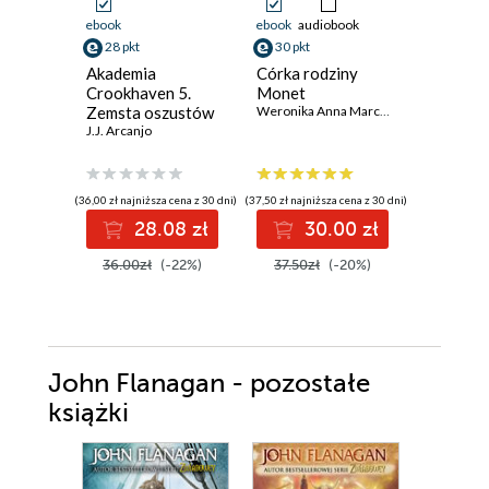
ebook
ebook
audiobook
ebook
aud
28 pkt
30 pkt
35 pkt
Akademia
Córka rodziny
Łowcy T
Crookhaven 5.
Monet
Złodziej
Zemsta oszustów
Weronika Anna Marczak
Michał Ku
J.J. Arcanjo
(36,00 zł najniższa cena z 30 dni)
(37,50 zł najniższa cena z 30 dni)
(31,99 zł najni
28.08 zł
30.00 zł
3
36.00zł
(-22%)
37.50zł
(-20%)
39.99z
John Flanagan - pozostałe
książki