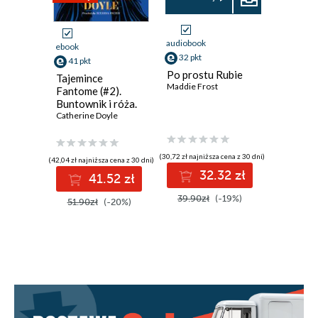
Rozdział 11
Rozdział 12
audiobook
ebook
ebook
Rozdział 13
32 pkt
41 pkt
35 pkt
Po prostu Rubie
Tajemince
Heartsto
Rozdział 14
Maddie Frost
Fantome (#2).
Heartst
Buntownik i róża.
6
Rozdział 15
Tajemnice
Catherine Doyle
Alice Ose
Fantome. Tom 2
Rozdział 16
Rozdział 17
(30,72 zł najniższa cena z 30 dni)
(42,04 zł najniższa cena z 30 dni)
(43,90 zł najni
32.32 zł
41.52 zł
3
Rozdział 18
39.90zł
(-19%)
51.90zł
(-20%)
43.90z
Rozdział 19
Rozdział 20
Rozdział 21
Rozdział 22
Rozdział 23