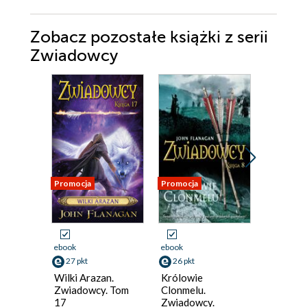
Zobacz pozostałe książki z serii
Zwiadowcy
Promocja
Promocja
Promocja
ebook
ebook
ebook
27 pkt
26 pkt
26 pkt
Wilki Arazan.
Królowie
Halt w
Zwiadowcy. Tom
Clonmelu.
niebezpi
17
Zwiadowcy.
Zwiadow