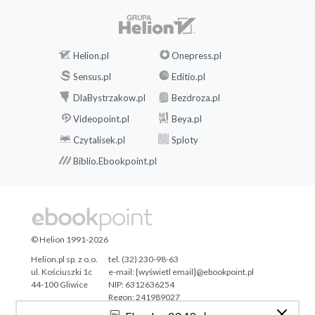
Helion.pl
Onepress.pl
Sensus.pl
Editio.pl
DlaBystrzakow.pl
Bezdroza.pl
Videopoint.pl
Beya.pl
Czytalisek.pl
Sploty
Biblio.Ebookpoint.pl
© Helion 1991-2026
Helion.pl sp. z o.o.
tel. (32) 230-98-63
ul. Kościuszki 1c
e-mail:
[wyświetl email]@ebookpoint.pl
44-100 Gliwice
NIP: 6312636254
Regon: 241989027