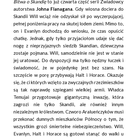
Bitwa o Skandię
to już czwarta część serii Zwiadowcy
autorstwa
Johna Flanagana
. Gdy wiosna dociera do
Skandii Will wciąż nie odzyskał sił po wyczerpującej,
pełnej poniżenia pracy na skutej lodem ziemi. Mimo to,
on i Evanlyn dochodzą do wniosku, że czas opuścić
chatkę. Jednak, gdy tylko przyjaciołom udaje się dać
nogę z nieprzyjaznych siedzib Skandian, dziewczyna
zostaje pojmana. Will, samodzielnie nie jest w stanie
jej uratować. Do dyspozycji ma tylko nędzny łuczek i
świadomość, że w pojedynkę jest bez szans. Na
szczęście w porę przybywają Halt i Horace. Okazuje
się, że ci których wzięto za zwyczajnych rzezimieszków
są tak naprawdę szpiegami wielkiej armii. Władca
Temujai przygotowuje gigantyczną inwazję, która
zagrozi nie tylko Skandii, ale również innym
niezależnym królestwom. Czworo Aralueńczyków musi
przekonać dumnych mieszkańców Północy o tym, że
wszystkim grozi śmiertelne niebezpieczeństwo. Will,
Evanlyn, Halt i Horace są gotowi stanąć do walki u