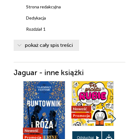
Strona redakcyjna
Dedykacja
Rozdział 1
Rozdział 2
pokaż cały spis treści
Rozdział 3
Rozdział 4
Jaguar - inne książki
Rozdział 5
Rozdział 6
Rozdział 7
Rozdział 8
Nowość
Promocja
Rozdział 9
Rozdział 10
Nowość
Nowość
Promocja
Promocja
Odsłuchaj