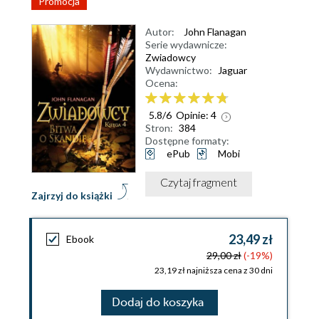
Promocja
Autor:
John Flanagan
Serie wydawnicze:
Zwiadowcy
Wydawnictwo:
Jaguar
Ocena:
5.8
/
6
Opinie:
4
Stron:
384
Dostępne formaty:
ePub
Mobi
Czytaj fragment
Zajrzyj do książki
23,49 zł
Ebook
29,00 zł
(-19%)
23,19 zł najniższa cena z 30 dni
Dodaj do koszyka