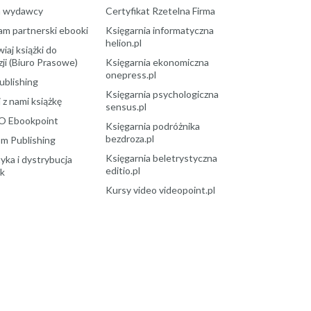
a wydawcy
Certyfikat Rzetelna Firma
am partnerski ebooki
Księgarnia informatyczna
helion.pl
aj książki do
ji (Biuro Prasowe)
Księgarnia ekonomiczna
onepress.pl
ublishing
Księgarnia psychologiczna
 z nami książkę
sensus.pl
O Ebookpoint
Księgarnia podróżnika
bezdroza.pl
m Publishing
Księgarnia beletrystyczna
yka i dystrybucja
editio.pl
ek
Kursy video videopoint.pl