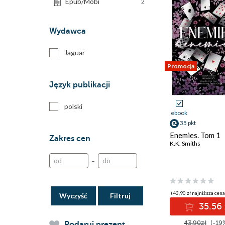
Epub/Mobi
2
Wydawca
Jaguar
Promocja
Język publikacji
polski
ebook
35 pkt
Enemies. Tom 1
Zakres cen
K.K. Smiths
–
(43,90 zł najniższa cena
Wyczyść
35.56 
43.90zł
(-19
Podaruj prezent