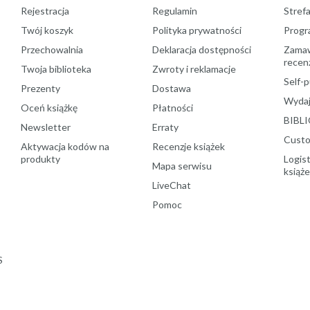
Rejestracja
Regulamin
Stref
Twój koszyk
Polityka prywatności
Progr
Przechowalnia
Deklaracja dostępności
Zamawi
recenz
Twoja biblioteka
Zwroty i reklamacje
Self-p
Prezenty
Dostawa
Wydaj
Oceń książkę
Płatności
BIBLI
Newsletter
Erraty
Custo
Aktywacja kodów na
Recenzje książek
produkty
Logist
Mapa serwisu
książ
LiveChat
Pomoc
S