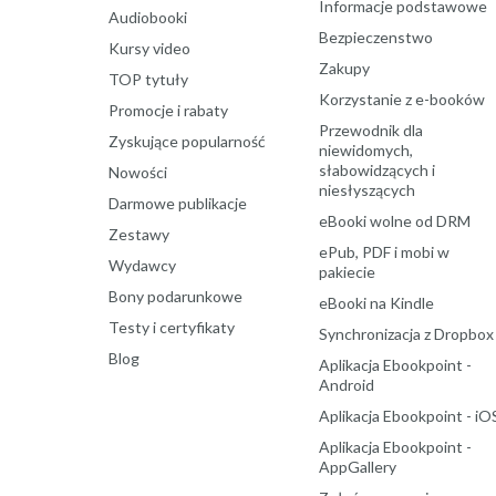
Informacje podstawowe
Audiobooki
Bezpieczenstwo
Kursy video
Zakupy
TOP tytuły
Korzystanie z e-booków
Promocje i rabaty
Przewodnik dla
Zyskujące popularność
niewidomych,
słabowidzących i
Nowości
niesłyszących
Darmowe publikacje
eBooki wolne od DRM
Zestawy
ePub, PDF i mobi w
Wydawcy
pakiecie
Bony podarunkowe
eBooki na Kindle
Testy i certyfikaty
Synchronizacja z Dropbox
Blog
Aplikacja Ebookpoint -
Android
Aplikacja Ebookpoint - iO
Aplikacja Ebookpoint -
AppGallery