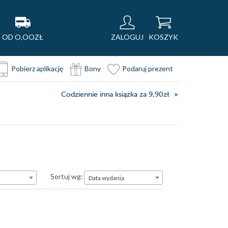
OD O,OOZŁ
ZALOGUJ
KOSZYK
Pobierz aplikację
Bony
Podaruj prezent
Codziennie inna książka za 9,90zł
Data wydania
Sortuj wg:
Data wydania