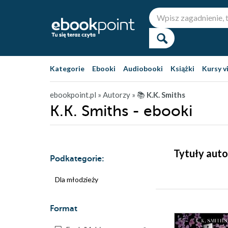
Kategorie
Ebooki
Audiobooki
Książki
Kursy v
ebookpoint.pl
» Autorzy
» 📚
K.K. Smiths
K.K. Smiths - ebooki
Tytuły auto
Podkategorie:
Dla młodzieży
Format