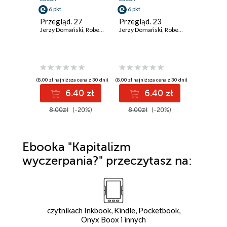
6 pkt
6 pkt
6 pkt
Przegląd. 27
Przegląd. 23
Przegląd
Jerzy Domański
,
Robert Walenciak
Jerzy Domański
,
Kornel Wawrzyniak
,
Robert Walenciak
,
Jan Widacki
Jerzy Dom
,
Korn
,
(8,00 zł najniższa cena z 30 dni)
(8,00 zł najniższa cena z 30 dni)
(8,00 zł najniż
6.40 zł
6.40 zł
6
8.00zł
(-20%)
8.00zł
(-20%)
8.00zł
Ebooka
"Kapitalizm
wyczerpania?"
przeczytasz na:
czytnikach Inkbook, Kindle, Pocketbook,
Onyx Boox i innych