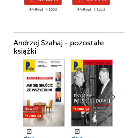
44.99zł
(-16%)
44.99zł
(-13%)
42.99z
Andrzej Szahaj - pozostałe
książki
Nowość
Promocja
Promocja
Promocja
ebook
ebook
ebook