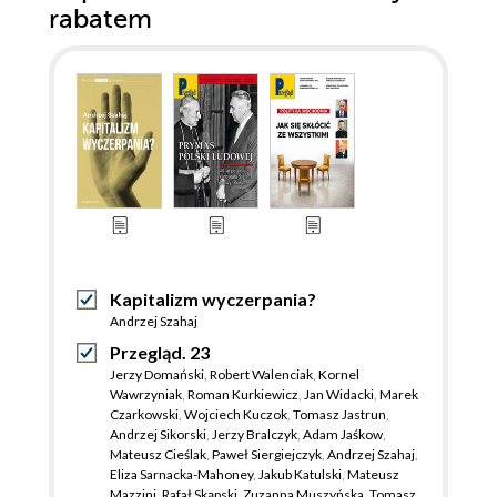
rabatem
Kapitalizm wyczerpania?
Andrzej Szahaj
Przegląd. 23
Jerzy Domański
,
Robert Walenciak
,
Kornel
Wawrzyniak
,
Roman Kurkiewicz
,
Jan Widacki
,
Marek
Czarkowski
,
Wojciech Kuczok
,
Tomasz Jastrun
,
Andrzej Sikorski
,
Jerzy Bralczyk
,
Adam Jaśkow
,
Mateusz Cieślak
,
Paweł Siergiejczyk
,
Andrzej Szahaj
,
Eliza Sarnacka-Mahoney
,
Jakub Katulski
,
Mateusz
Mazzini
,
Rafał Skąpski
,
Zuzanna Muszyńska
,
Tomasz