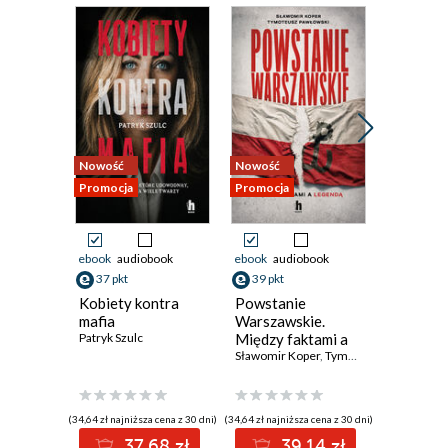
Nowość
Nowość
Nowość
Promocja
Promocja
Promocja
ebook
audiobook
ebook
audiobook
ebook
37 pkt
39 pkt
38 pkt
Kobiety kontra
Powstanie
Jak naka
mafia
Warszawskie.
Historia 
Patryk Szulc
Między faktami a
przyszło
legendą
Sławomir Koper
,
Tymoteusz Pawłowski
zywnosc
Vaclav Smi
(34,64 zł najniższa cena z 30 dni)
(34,64 zł najniższa cena z 30 dni)
(33,10 zł najni
37.68 zł
39.14 zł
3