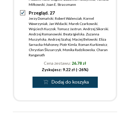
Miłkowski
,
Joan E. Strassmann
Przegląd. 27
Jerzy Domański
,
Robert Walenciak
,
Kornel
Wawrzyniak
,
Jan Widacki
,
Marek Czarkowski
,
Wojciech Kuczok
,
Tomasz Jastrun
,
Andrzej Sikorski
,
Andrzej Romanowski
,
Beata Igielska
,
Zuzanna
Muszyńska
,
Andrzej Szahaj
,
Maciej Belowski
,
Eliza
Sarnacka-Mahoney
,
Piotr Kimla
,
Roman Kurkiewicz
,
Chrystian Ślusarczyk
,
Monika Radzikowska
,
Charan
Ranganath
Cena zestawu:
26.78 zł
Zyskujesz: 9.22 zł (-26%)
Dodaj do koszyka