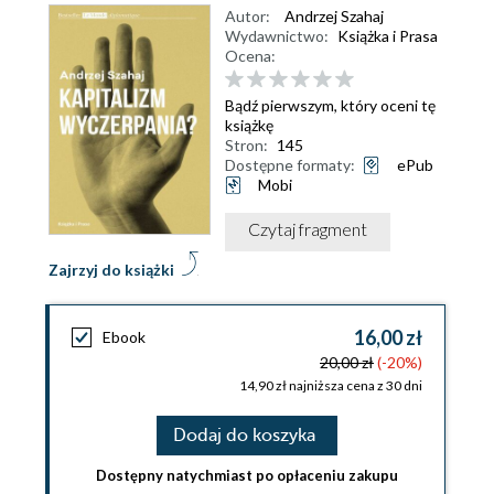
Autor:
Andrzej Szahaj
Wydawnictwo:
Książka i Prasa
Ocena:
Bądź pierwszym, który oceni tę
książkę
Stron:
145
Dostępne formaty:
ePub
Mobi
Czytaj fragment
Zajrzyj do książki
16,00 zł
Ebook
20,00 zł
(-20%)
14,90 zł najniższa cena z 30 dni
Dodaj do koszyka
Dostępny natychmiast po opłaceniu zakupu