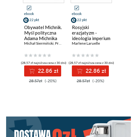
Kapitalizm i szmira
ebook
ebook
ebook
Uniwersytet jest po nic
22 pkt
22 pkt
22 pkt
Obywatel Michnik.
Rosyjski
Gdy lewi
Politycy z plastiku
Myśl polityczna
erazjatyzm -
w prawo
Adama Michnika
ideologia imperium
lewicy i
Pamięć upokorzenia
Michał Siermiński
,
Przemysław Witkowski
Marlene Laruelle
populist
Maria Sne
prawicy
Pułapki warszawocentryczności mediów
postkom
Europie
Od Hummera do rowera
(28,57 zł najniższa cena z 30 dni)
(28,57 zł najniższa cena z 30 dni)
(28,57 zł najni
22.86 zł
22.86 zł
2
Wykaz pierwodruków
28.57zł
(-20%)
28.57zł
(-20%)
28.57z