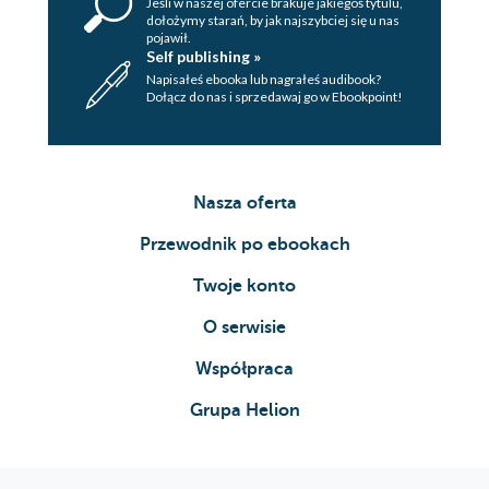
Jeśli w naszej ofercie brakuje jakiegoś tytulu,
dołożymy starań, by jak najszybciej się u nas
pojawił.
Self publishing »
Napisałeś ebooka lub nagrałeś audibook?
Dołącz do nas i sprzedawaj go w Ebookpoint!
Nasza oferta
Przewodnik po ebookach
Twoje konto
O serwisie
Współpraca
Grupa Helion