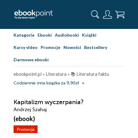
Kategorie
Ebooki
Audiobooki
Książki
Kursy video
Promocje
Nowości
Bestsellery
Darmowe ebooki
ebookpoint.pl
»
Literatura
»
📚 Literatura faktu
Codziennie inna książka za 9,90zł
Kapitalizm wyczerpania?
Andrzej Szahaj
(ebook)
Promocja