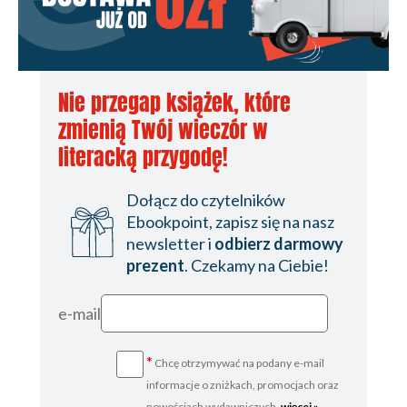
Nie przegap książek, które
zmienią Twój wieczór w
literacką przygodę!
Dołącz do czytelników
Ebookpoint, zapisz się na nasz
newsletter i
odbierz darmowy
prezent
. Czekamy na Ciebie!
e-mail
*
Chcę otrzymywać na podany e-mail
informacje o zniżkach, promocjach oraz
nowościach wydawniczych.
więcej »