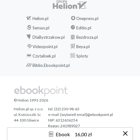
Helion.pl
Onepress.pl
Sensus.pl
Editio.pl
DlaBystrzakow.pl
Bezdroza.pl
Videopoint.pl
Beya.pl
Czytalisek.pl
Sploty
Biblio.Ebookpoint.pl
© Helion 1991-2026
Helion.pl sp. z o.o.
tel. (32) 230-98-63
ul. Kościuszki 1c
e-mail:
[wyświetl email]@ebookpoint.pl
44-100 Gliwice
NIP: 6312636254
Regon: 241989027
Ebook
16,00 zł
Designed with ♥ by
Tonik.pl