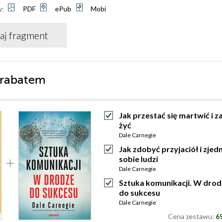
y:
PDF
ePub
Mobi
aj fragment
 rabatem
Jak przestać się martwić i z
żyć
Dale Carnegie
Jak zdobyć przyjaciół i zjed
sobie ludzi
Dale Carnegie
Sztuka komunikacji. W drod
do sukcesu
Dale Carnegie
Cena zestawu:
69