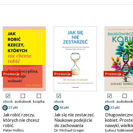
Promocja
Promocja
Promocja
ebook
audiobook
książka
ebook
ebook
audiobook
23 pkt
46 pkt
33 pkt
Jak robić rzeczy,
Jak się nie zestarzeć.
Długowieczn
których nie chcesz
Naukowe podejście
kobiet. Proste
robić.
do zachowania
nawyki, wielki
Samodyscyplina,
Peter Hollins
zdrowia mimo
Dr. Michael Greger
efekty
Łukasz Sobkowia