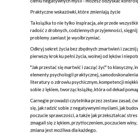
cieniu negatywnych myśli - możesz odzyskać kontrol
Praktyczne wskazówki, które zmieniają życie
Ta książka to nie tylko inspiracja, ale przede wszystk
radość z drobnych, codziennych przyjemności, sięgnij
problemy zamiast je wyolbrzymiać.
Odkryj sekret życia bez zbędnych zmartwień i zacznij
pierwszy krok ku pełni życia, wolnej od lęków i niepo
"Jak przestać się martwić i zacząć żyć" to klasyczny,
elementy psychologii praktycznej, samodoskonalenia, 
literatury o zdrowiu psychicznym, kompetencji miękkic
sobie z lękiem, tworząc książkę, która od dekad pom
Carnegie prowadzi czytelnika przez zestaw zasad, ćw
się, jak radzić sobie z negatywnymi myślami, jak bu
poczucie sprawczości, a także jak przekształcać stres
zmagali się z lękiem, przytłoczeniem, poczuciem winy
zmiana jest możliwa dla każdego.