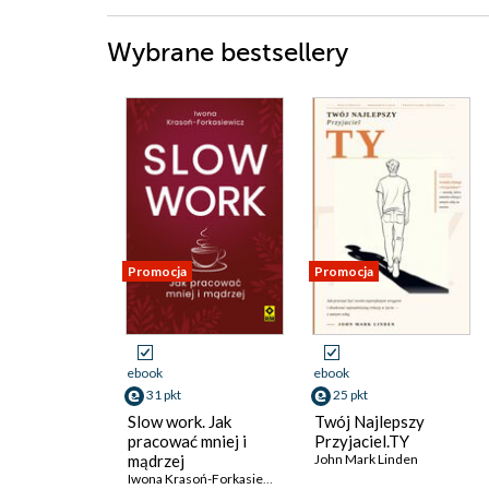
Wybrane bestsellery
Promocja
Promocja
ebook
ebook
31 pkt
25 pkt
Slow work. Jak
Twój Najlepszy
pracować mniej i
Przyjaciel.TY
mądrzej
John Mark Linden
Iwona Krasoń-Forkasiewicz