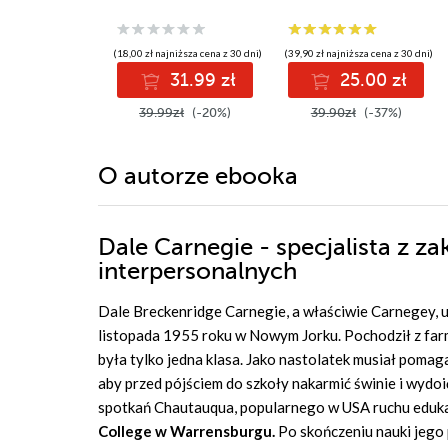
(18,00 zł najniższa cena z 30 dni)
(39,90 zł najniższa cena z 30 dni)
31.99 zł
25.00 zł
39.99zł
(-20%)
39.90zł
(-37%)
O autorze
ebooka
Dale Carnegie - specjalista z 
interpersonalnych
Dale Breckenridge Carnegie, a właściwie Carnegey, ur
listopada 1955 roku w Nowym Jorku. Pochodził z farm
była tylko jedna klasa. Jako nastolatek musiał pomag
aby przed pójściem do szkoły nakarmić świnie i wyd
spotkań Chautauqua, popularnego w USA ruchu eduka
College w Warrensburgu.
Po skończeniu nauki jego