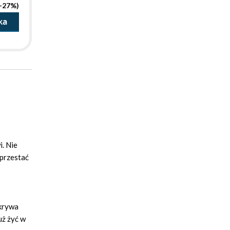
(-27%)
ka
i. Nie
 przestać
dkrywa
uż żyć w