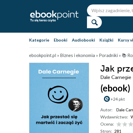
Kategorie
Ebooki
Audiobooki
Książki
Kursy v
ebookpoint.pl
»
Biznes i ekonomia
»
Poradniki
»
📚 Ro
Jak prz
Dale Carnegie
(ebook)
+24 pkt
Autor:
Dale Car
Wydawnictwo:
W
Ocena:
Stron:
281