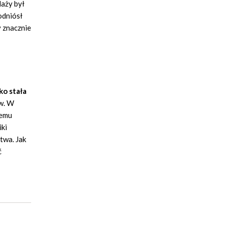
daży był
odniósł
y znacznie
ko stała
ów. W
iemu
iki
twa. Jak
ć