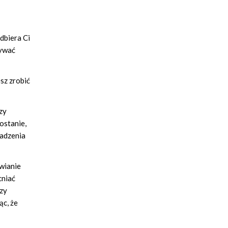
odbiera Ci
zywać
sz zrobić
zy
ostanie,
radzenia
twianie
cniać
rzy
ąc, że