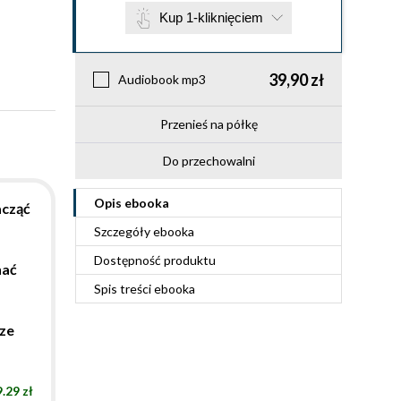
Kup 1-kliknięciem
39,90 zł
Audiobook mp3
Przenieś na półkę
Do przechowalni
Opis
ebooka
acząć
Szczegóły
ebooka
Dostępność produktu
nać
Spis treści
ebooka
ze
.29 zł