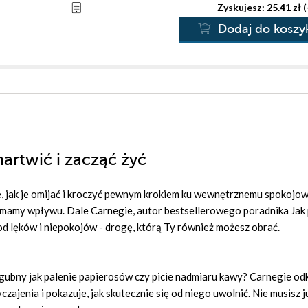
Zyskujesz: 25.41 zł 
Dodaj do koszy
martwić i zacząć żyć
ię, jak je omijać i kroczyć pewnym krokiem ku wewnętrznemu spokojow
ie mamy wpływu. Dale Carnegie, autor bestsellerowego poradnika Jak
 od lęków i niepokojów - drogę, którą Ty również możesz obrać.
 zgubny jak palenie papierosów czy picie nadmiaru kawy? Carnegie o
jenia i pokazuje, jak skutecznie się od niego uwolnić. Nie musisz j