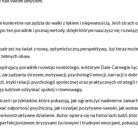
ę nad swoim umysłem.
im konkretne narzędzia do walki z lękiem i niepewnością. Jeśli strach 
 po ten poradnik i poznaj metody, dzięki którym nauczysz się rozwią
 patrzeć na świat z nową, optymistyczną perspektywą. Już teraz może
trzebnych obaw.
 inspirujący poradnik rozwoju osobistego, w którym Dale Carnegie łąc
zarządzania stresem, motywacji, psychologii emocji, narracji o dobr
h, etyki relacji, psychologii społecznej oraz praktycznych strategii 
aga ludziom odzyskać spokój i równowagę.
iczeń i przykładów, które pokazują, jak ograniczyć nadmierne zamar
dować odporność psychiczną, jak rozwijać pozytywne nawyki, jak wzma
 w konstruktywne działanie. Autor opiera się na historiach ludzi, któ
, perfekcjonizmem, kryzysami życiowymi i trudnymi emocjami, pokazuj