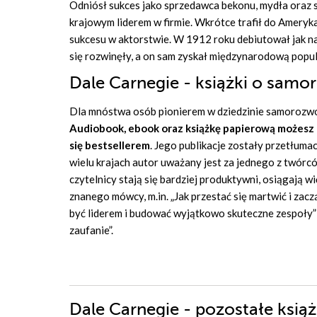
Odniósł sukces jako sprzedawca bekonu, mydła oraz 
krajowym liderem w firmie. Wkrótce trafił do Ameryk
sukcesu w aktorstwie. W 1912 roku debiutował jak n
się rozwinęły, a on sam zyskał międzynarodową popu
Dale Carnegie - książki o samo
Dla mnóstwa osób pionierem w dziedzinie samorozwoj
Audiobook, ebook oraz książkę papierową możesz k
się bestsellerem
. Jego publikacje zostały przetłuma
wielu krajach autor uważany jest za jednego z twórcó
czytelnicy stają się bardziej produktywni, osiągają w
znanego mówcy, m.in. „
Jak przestać się martwić i zacz
być liderem i budować wyjątkowo skuteczne zespoły
”
zaufanie
”.
Dale Carnegie - pozostałe książ