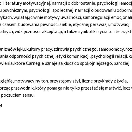
literatury motywacyjnej, narracji o dobrostanie, psychologii emocj
u psychicznym, psychologii społecznej, narracji o budowaniu odporno
kach, wplatając w nie motywy uważności, samoregulacji emocjonaln
a czasem, budowania pewności siebie, etycznej perswazji, motywacji
lnych, wdzięczności, akceptacji, a także symboliki życia tu i teraz, k
anizmów lęku, kultury pracy, zdrowia psychicznego, samopomocy, ro
ia odporności psychicznej, etyki komunikacji, psychologii relacji, k
ienia, które Carnegie uznaje za klucz do spokojniejszego, bardziej
głębię, motywacyjny ton, przystępny styl, liczne przykłady z życia,
ząc przewodnik, który pomaga nie tylko przestać się martwić, lecz 
i poczuciem sensu.
04