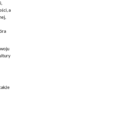
i,
ści, a
ej,
tóra
zwoju
ultury
także