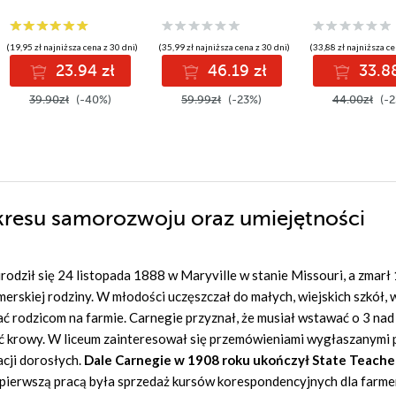
która daje wolność
upływu lat
(19,95 zł najniższa cena z 30 dni)
(35,99 zł najniższa cena z 30 dni)
(33,88 zł najniższa ce
23.94 zł
46.19 zł
33.88
39.90zł
(-40%)
59.99zł
(-23%)
44.00zł
(-2
zakresu samorozwoju oraz umiejętności
odził się 24 listopada 1888 w Maryville w stanie Missouri, a zmarł 
erskiej rodziny. W młodości uczęszczał do małych, wiejskich szkół, 
ać rodzicom na farmie. Carnegie przyznał, że musiał wstawać o 3 nad
oić krowy. W liceum zainteresował się przemówieniami wygłaszanymi
cji dorosłych.
Dale Carnegie w 1908 roku ukończył State Teache
 pierwszą pracą była sprzedaż kursów korespondencyjnych dla farm