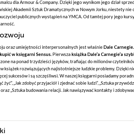
smalcu dla Armour & Company. Dzięki jego wynikom jego dział sprze
ańskiej Akademii Sztuk Dramatycznych w Nowym Jorku, niestety nie 
auczyciel publicznych wystąpień na YMCA. Od tamtej pory jego kurs
larność.
rozwoju
u oraz umiejętności interpersonalnych jest właśnie
Dale Carnegie.
upić w księgarni Sensus.
Pierwsza
książka Dale’a Carnegie’a szyb
czone na ponad trzydzieści języków, trafiając do milionów czytelnik
w książek rozwiązujących najistotniejsze ludzkie problemy. Dzięki n
ięcej sukcesów i są szczęśliwsi. W naszej księgarni posiadamy poradn
ąć żyć
”, „
Jak zdobyć przyjaciół i zjednać sobie ludzi
”, „
Sztuka przywódz
 oraz „
Sztuka budowania relacji. Jak nawiązywać kontakty i zdobywa
ki