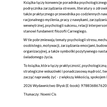
Książka łączy konwencje poradnika psychologicznego, 
podręcznika zarządzania stresem, literatury o zdrowi
także praktycznego przewodnika po codziennych nawy
racjonalnego myślenia, pracy z nawykami, zarządzani
wewnętrznej, psychologii sukcesu, relacji interpersona
stanowi fundament filozofii Carnegiego.
W tle pobrzmiewają tematy psychologii stresu, mech
osobistego, motywacji, zarządzania emocjami, budowan
organizacyjnej, a także symboliki pozytywnego nastaw
świadomego życia.
To książka, która łączy praktyczność, psychologiczną 
strategiczne wskazówki i ponadczasową mądrość, twor
zacząć naprawdę żyć - z większą lekkością, spokojem 
2026 Wydawnictwo Błysk (E-book): 97883686762
Tłumaczy: Noemi Cis