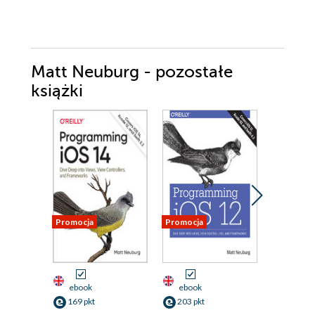
Matt Neuburg - pozostałe
książki
Promocja
Promocja
Promocja
ebook
ebook
ebook
169 pkt
203 pkt
135 pkt