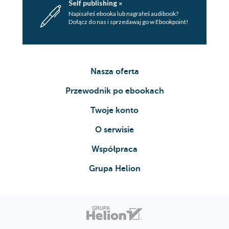
Self publishing »
Closures
Napisałeś ebooka lub nagrałeś audibook?
Capture Lists
Dołącz do nas i sprzedawaj go w Ebookpoint!
Curried Functions
Function References and
Selectors
Function
Nasza oferta
Reference Scope
Przewodnik po ebookach
Selectors
3. Variables and Simple Types
Twoje konto
Variable Scope and Lifetime
O serwisie
Variable Declaration
Computed Variable
Współpraca
Initialization
Computed Variables
Grupa Helion
Computed
Properties
Property
Wrappers