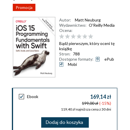
Promocja
Autor:
Matt Neuburg
Wydawnictwo:
O'Reilly Media
Ocena:
Bądź pierwszym, który oceni tę
książkę
Stron:
788
Dostępne formaty:
ePub
Mobi
169,14 zł
Ebook
199,00 zł
(-15%)
119,40 zł najniższa cena z 30 dni
Dodaj do koszyka