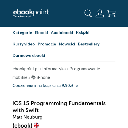
Kategorie
Ebooki
Audiobooki
Książki
Kursy video
Promocje
Nowości
Bestsellery
Darmowe ebooki
ebookpoint.pl
»
Informatyka
»
Programowanie
mobilne
»
📚 iPhone
Codziennie inna książka za 9,90zł
iOS 15 Programming Fundamentals
with Swift
Matt Neuburg
(ebook)