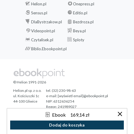
Setter Observers
Helion.pl
Onepress.pl
Lazy Initialization
Sensus.pl
Editio.pl
Singleton
Lazy Initialization
DlaBystrzakow.pl
Bezdroza.pl
of Instance
Videopoint.pl
Beya.pl
Properties
Czytalisek.pl
Sploty
Built-In Simple Types
Biblio.Ebookpoint.pl
Bool
Numbers
Int
Double
Numeric
© Helion 1991-2026
coercion
Helion.pl sp. z o.o.
tel. (32) 230-98-63
Other
ul. Kościuszki 1c
e-mail:
[wyświetl email]@ebookpoint.pl
numeric
44-100 Gliwice
NIP: 6312636254
Regon: 241989027
types
Ebook
169,14 zł
Arithmetic
Designed with ♥ by
Tonik.pl
operations
Dodaj do koszyka
Comparison
Pełna wersja strony »