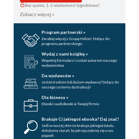
Anonymous
Bez spamu, 1-2 wiadomości tygodniowo!
Function
Zobacz więcej »
Abbreviated
Syntax
Program partnerski »
Define-and-Call
Zarabiaj więcej z Grupą Helion! Dołącz do
Closures
programu partnerskiego.
How Closures
Wydaj z nami książkę »
Improve Code
Wypełnij formularz i zostań autorem naszego
Function
wydawnictwa.
Returning
Da wydawców »
Function
Jesteś średnim lub dużym wydawcą? Dołącz do
Closure Setting a
naszego systemu dystrybucji!
Captured
Dla biznesu »
Variable
Ebooki i audiobooki w Twojej firmie.
Closure
Preserving
Brakuje Ci jakiegoś ebooka? Daj znać!
Captured
Jeśli w naszej ofercie brakuje jakiegoś tytulu,
Environment
dołożymy starań, by jak najszybciej się u nas
pojawił.
Escaping