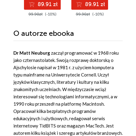
89.91 zł
89.91 zł
8
99.90zł
(-10%)
99.90zł
(-10%)
99.90z
O autorze
ebooka
Dr Matt Neuburg
zaczął programować w 1968 roku
jako czternastolatek. Swoją rozprawę doktorską o
Ajschylosie napisał w 1981 r. z użyciem komputera
typu mainframe na Uniwersytecie Cornell. Uczył
języków klasycznych, literatury i kultury na kilku
znakomitych uczelniach. W międzyczasie wciąż
interesował się technologiami informatycznymi, a w
1990 roku przeszedł na platformę Macintosh.
Opracował kilka bezpłatnych programów
edukacyjnych i użytkowych, redagował serwis
internetowy TidBITS oraz magazyn MacTech. Jest
autorem kilku książek i szeregu artykułów branżowych.