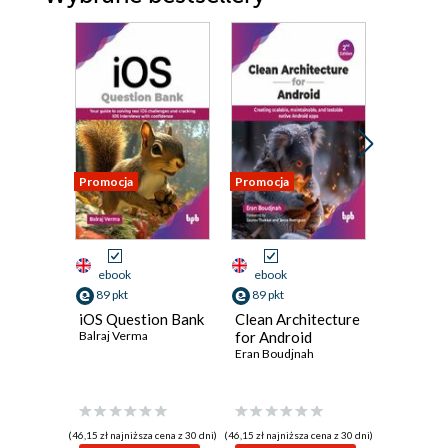
Promocja
Promocja
Promocja
ebook
ebook
ebook
89 pkt
89 pkt
89 pkt
iOS Question Bank
Clean Architecture
iOS Dev
Balraj Verma
for Android
for Jobs
Eran Boudjnah
Corbin L. M
(46,15 zł najniższa cena z 30 dni)
(46,15 zł najniższa cena z 30 dni)
(46,15 zł najni