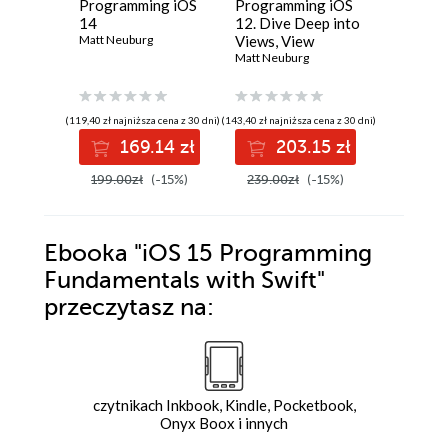
Programming iOS
Programming iOS
iOS 7
14
12. Dive Deep into
Progra
Matt Neuburg
Views, View
Fundame
Controllers, and
Matt Neuburg
Objectiv
Matt Neub
Frameworks
Xcode, 
Basics
(119,40 zł najniższa cena z 30 dni)
(143,40 zł najniższa cena z 30 dni)
(95,40 zł najni
169.14 zł
203.15 zł
13
199.00zł
(-15%)
239.00zł
(-15%)
159.00
Ebooka
"iOS 15 Programming
Fundamentals with Swift"
przeczytasz na:
czytnikach Inkbook, Kindle, Pocketbook,
Onyx Boox i innych