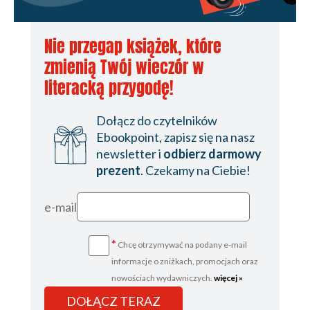
Modifiable Parameters
Calling
Objective-C with
Nie przegap książek, które
Modifiable
zmienią Twój wieczór w
Parameters
literacką przygodę!
Called by
Objective-C with
Modifiable
Dołącz do czytelników
Parameters
Ebookpoint, zapisz się na nasz
Reference Type
newsletter i
odbierz darmowy
Modifiable
prezent
. Czekamy na Ciebie!
Parameters
Function in Function
e-mail
Recursion
Function as Value
*
Chcę otrzymywać na podany e-mail
Anonymous Functions
informacje o zniżkach, promocjach oraz
Using
nowościach wydawniczych.
więcej »
Anonymous
DOŁĄCZ TERAZ
Functions Inline