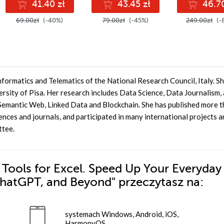
41.40 zł
43.45 zł
46.70
69.00zł
(-40%)
79.00zł
(-45%)
249.00zł
(-
nformatics and Telematics of the National Research Council, Italy. Sh
ersity of Pisa. Her research includes Data Science, Data Journalism
 Semantic Web, Linked Data and Blockchain. She has published more 
rences and journals, and participated in many international projects 
ttee.
 Tools for Excel. Speed Up Your Everyday
 ChatGPT, and Beyond"
przeczytasz na:
systemach Windows, Android, iOS,
HarmonyOS