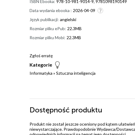
ISBN Ebooka:
978-10-981-9014-9, 9781098190149
Data wydania ebooka :
2026-04-09
Język publikacji:
angielski
Rozmiar pliku ePub:
22.3MB
Rozmiar pliku Mobi:
22.3MB
Zgłoś erratę
Kategorie
Informatyka
»
Sztuczna inteligencja
Dostępność produktu
Produkt nie został jeszcze oceniony pod kątem ułatwień
niewystarczające. Prawdopodobnie Wydawca/Dostawca jes
odpowiednich informacji na temat jego dostępności.