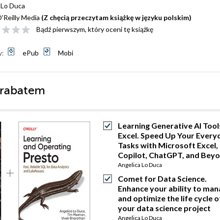
 Lo Duca
'Reilly Media
(Z chęcią przeczytam książkę w języku polskim)
Bądź pierwszym, który oceni tę książkę
y:
ePub
Mobi
 rabatem
Learning Generative AI Tool
Excel. Speed Up Your Every
Tasks with Microsoft Excel,
Copilot, ChatGPT, and Bey
Angelica Lo Duca
Comet for Data Science.
Enhance your ability to ma
and optimize the life cycle o
your data science project
Angelica Lo Duca