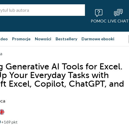
POMOC
LIVE CHAT
ideo
Promocje
Nowości
Bestsellery
Darmowe ebooki
ja
 Generative AI Tools for Excel.
p Your Everyday Tasks with
ft Excel, Copilot, ChatGPT, and
uca
+169 pkt