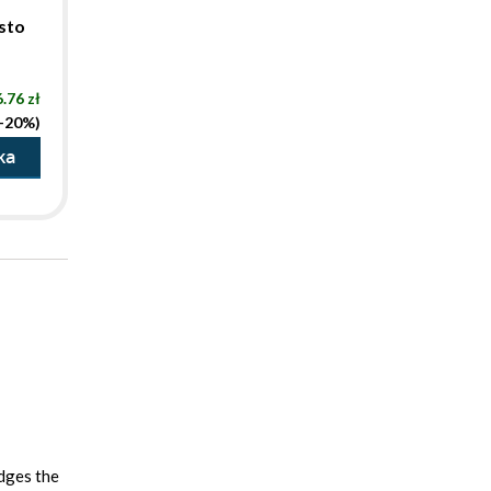
sto
.76 zł
(-20%)
ka
idges the