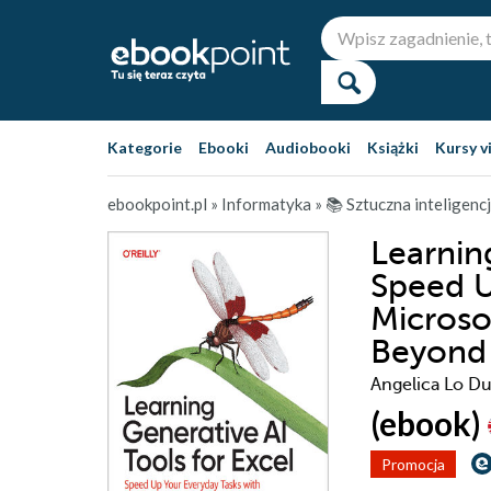
Kategorie
Ebooki
Audiobooki
Książki
Kursy v
ebookpoint.pl
»
Informatyka
»
📚 Sztuczna inteligenc
Learning
Speed U
Microso
Beyond
Angelica Lo D
(ebook)
Promocja