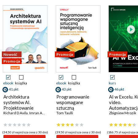
Nowość
Promocja
Promocja
Promocja
ebook
książka
ebook
książka
kurs
41 pkt
43 pkt
46 pkt
Architektura
Programowanie
AI w Excelu. K
systemów AI.
wspomagane
video.
,
Vivek Bharathan
Projektowanie
sztuczną
Automatyzacj
skalowalnego i
Richard D Avila
,
Imran Ahmad
inteligencją. Lepsze
Tom Taulli
zadań w pracy
Zbigniew Mrozik
niezawodnego
planowanie,
oprogramowania
kodowanie,
testowanie i
(34,50 zł najniższa cena z 30 dni)
(39,50 zł najniższa cena z 30 dni)
(186,75 zł najniższa c
wdrażanie