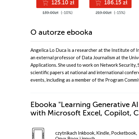
125.10 zł
186.15 zł
139.00zł
(-10%)
219.00zł
(-15%)
O autorze
ebooka
Angelica Lo Duca is a researcher at the Institute of I
an external professor of Data Journalism at the Univ
Applications. She used to work on Network Security,
scientific papers at national and international confe
events, including as a member of the Program Commi
Ebooka
"Learning Generative AI
with Microsoft Excel, Copilot,
czytnikach Inkbook, Kindle, Pocketbook,
Onyx Boox i innych