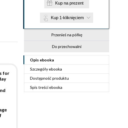
Kup na prezent
Kup 1-kliknięciem
Przenieś na półkę
Do przechowalni
Opis
ebooka
Szczegóły
ebooka
s for
Dostępność produktu
day
Spis treści
ebooka
ond
nage
f