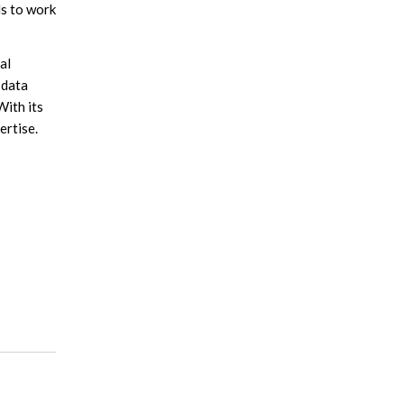
ls to work
al
 data
With its
ertise.