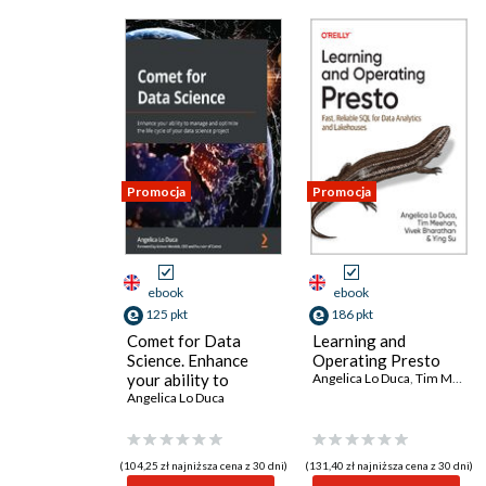
Promocja
Promocja
ebook
ebook
125 pkt
186 pkt
Comet for Data
Learning and
Science. Enhance
Operating Presto
your ability to
Angelica Lo Duca
,
Tim Meehan
manage and optimize
Angelica Lo Duca
the life cycle of your
data science project
(104,25 zł najniższa cena z 30 dni)
(131,40 zł najniższa cena z 30 dni)