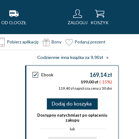
OD O,OOZŁ
ZALOGUJ
KOSZYK
Pobierz aplikację
Bony
Podaruj prezent
Codziennie inna książka za 9,90zł
169,14 zł
Ebook
199,00 zł
(-15%)
119,40 zł najniższa cena z 30 dni
Dodaj do koszyka
Dostępny natychmiast po opłaceniu
zakupu
lub