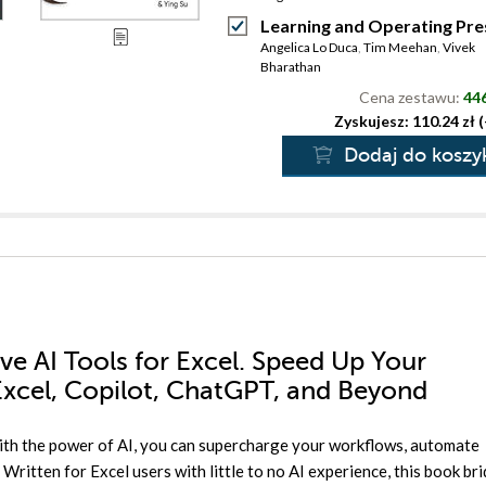
Learning and Operating Pre
Angelica Lo Duca
,
Tim Meehan
,
Vivek
Bharathan
Cena zestawu:
446
Zyskujesz: 110.24 zł 
Dodaj do koszy
ve AI Tools for Excel. Speed Up Your
Excel, Copilot, ChatGPT, and Beyond
 With the power of AI, you can supercharge your workflows, automate
Written for Excel users with little to no AI experience, this book br