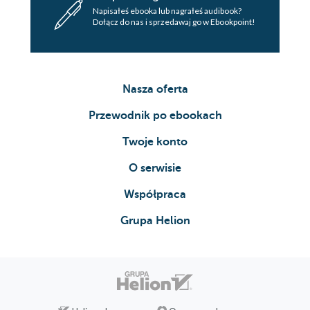
Napisałeś ebooka lub nagrałeś audibook?
Dołącz do nas i sprzedawaj go w Ebookpoint!
Nasza oferta
Przewodnik po ebookach
Twoje konto
O serwisie
Współpraca
Grupa Helion