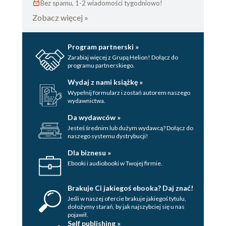
Bez spamu, 1-2 wiadomości tygodniowo!
Zobacz więcej »
Program partnerski »
Zarabiaj więcej z Grupą Helion! Dołącz do
programu partnerskiego.
Wydaj z nami książkę »
Wypełnij formularz i zostań autorem naszego
wydawnictwa.
Da wydawców »
Jesteś średnim lub dużym wydawcą? Dołącz do
naszego systemu dystrybucji!
Dla biznesu »
Ebooki i audiobooki w Twojej firmie.
Brakuje Ci jakiegoś ebooka? Daj znać!
Jeśli w naszej ofercie brakuje jakiegoś tytulu,
dołożymy starań, by jak najszybciej się u nas
pojawił.
Self publishing »