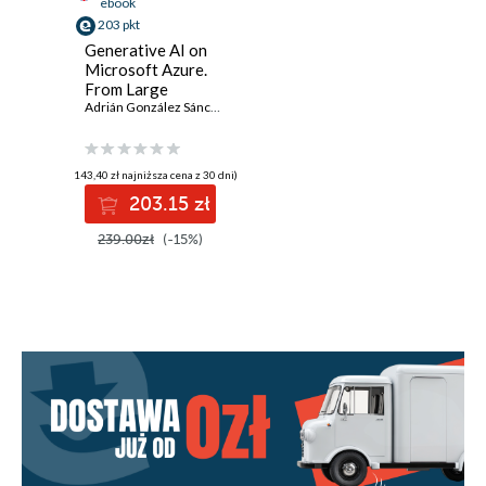
ebook
203 pkt
Generative AI on
Microsoft Azure.
From Large
Language Models
Adrián González Sánchez
,
Jaime De Mora
,
Jorge García Ximénez
to Advanced
Multi-Agent
Systems
(143,40 zł najniższa cena z 30 dni)
203.15 zł
239.00zł
(-15%)