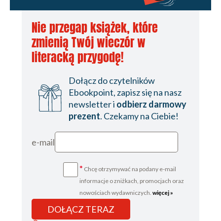
Nie przegap książek, które
zmienią Twój wieczór w
literacką przygodę!
Dołącz do czytelników
Ebookpoint, zapisz się na nasz
newsletter i
odbierz darmowy
prezent
. Czekamy na Ciebie!
e-mail
*
Chcę otrzymywać na podany e-mail
informacje o zniżkach, promocjach oraz
nowościach wydawniczych.
więcej »
DOŁĄCZ TERAZ