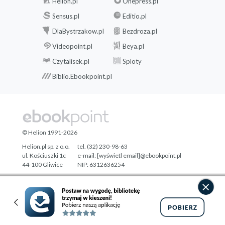
Helion.pl
Onepress.pl
Sensus.pl
Editio.pl
DlaBystrzakow.pl
Bezdroza.pl
Videopoint.pl
Beya.pl
Czytalisek.pl
Sploty
Biblio.Ebookpoint.pl
© Helion 1991-2026
Helion.pl sp. z o.o.
tel. (32) 230-98-63
ul. Kościuszki 1c
e-mail:
[wyświetl email]@ebookpoint.pl
44-100 Gliwice
NIP: 6312636254
Regon: 241989027
Designed with ♥ by
Tonik.pl
Pełna wersja strony »