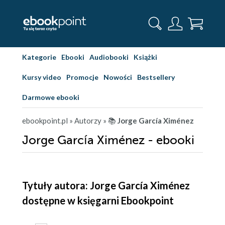
Kategorie
Ebooki
Audiobooki
Książki
Kursy video
Promocje
Nowości
Bestsellery
Darmowe ebooki
ebookpoint.pl
» Autorzy
» 📚
Jorge García Ximénez
Jorge García Ximénez - ebooki
Tytuły autora: Jorge García Ximénez
dostępne w księgarni Ebookpoint