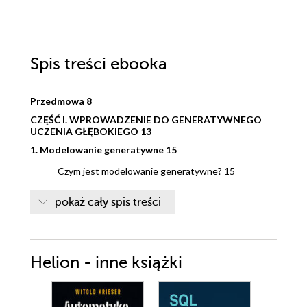
Spis treści
ebooka
Przedmowa 8
CZĘŚĆ I. WPROWADZENIE DO GENERATYWNEGO
UCZENIA GŁĘBOKIEGO 13
1. Modelowanie generatywne 15
Czym jest modelowanie generatywne? 15
Modelowanie generatywne a
pokaż cały spis treści
dyskryminatywne 16
Postępy w uczeniu maszynowym 18
Powstanie modelowania
generatywnego 19
Helion - inne książki
Framework modelowania
generatywnego 21