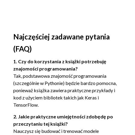
Budowanie modelu 46
Kompilacja modelu 50
Szkolenie modelu 51
Ocena modelu 52
Najczęściej zadawane pytania
Usprawnianie modelu 54
Warstwy konwolucyjne 55
(FAQ)
Normalizacja partii 59
1. Czy do korzystania z książki potrzebuję
Warstwy Dropout 61
znajomości programowania?
Połączenie warstw w całość 63
Tak, podstawowa znajomość programowania
Podsumowanie 66
(szczególnie w Pythonie) będzie bardzo pomocna,
3. Autoenkodery wariacyjne 67
ponieważ książka zawiera praktyczne przykłady i
Wystawa 67
kod z użyciem bibliotek takich jak Keras i
TensorFlow.
Autoenkodery 70
2. Jakie praktyczne umiejętności zdobędę po
Twój pierwszy autoenkoder 71
przeczytaniu tej książki?
Koder 71
Nauczysz się budować i trenować modele
Dekoder 73