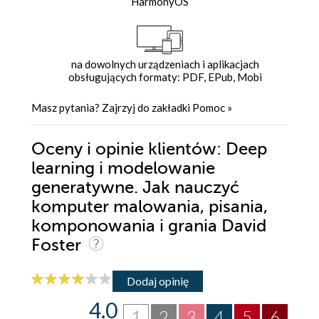
HarmonyOS
na dowolnych urządzeniach i aplikacjach
obsługujących formaty: PDF, EPub, Mobi
Masz pytania? Zajrzyj do zakładki
Pomoc
»
Oceny i opinie klientów: Deep
learning i modelowanie
generatywne. Jak nauczyć
komputer malowania, pisania,
komponowania i grania David
Foster
Dodaj opinię
4.0
1
2
3
4
5
6