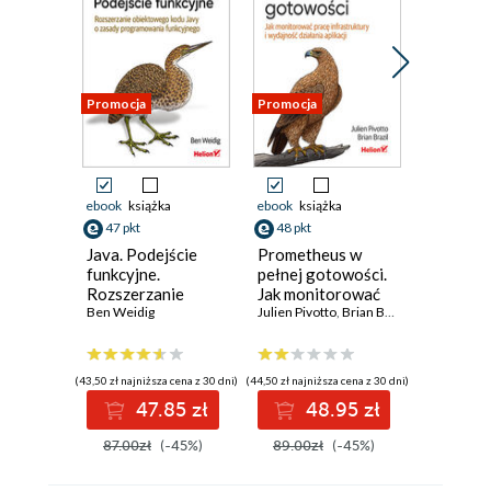
Promocja
Promocja
Promocja
ebook
książka
ebook
książka
ebook
ksi
47 pkt
48 pkt
37 pkt
Java. Podejście
Prometheus w
Flutter i
funkcyjne.
pełnej gotowości.
Receptur
Rozszerzanie
Jak monitorować
Tworzen
obiektowego kodu
Ben Weidig
pracę
Julien Pivotto
,
Brian Brazil
chmuro
Richard R
Javy o zasady
infrastruktury i
aplikacji
programowania
wydajność
funkcyjnego
działania aplikacji.
(43,50 zł najniższa cena z 30 dni)
(44,50 zł najniższa cena z 30 dni)
(34,50 zł najni
Wydanie II
47.85 zł
48.95 zł
3
87.00zł
(-45%)
89.00zł
(-45%)
69.00z