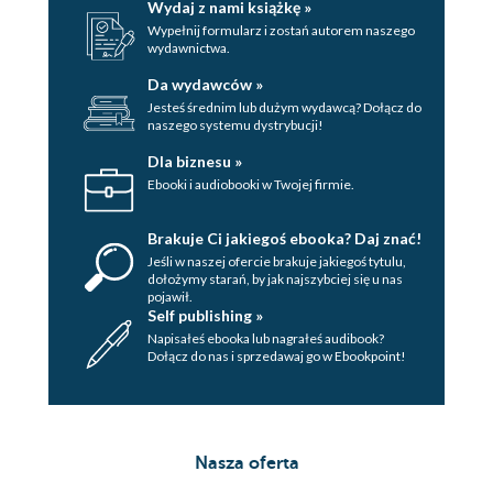
Wydaj z nami książkę »
Literackie Stowarzyszenie Twórczych Miernot 154
Wypełnij formularz i zostań autorem naszego
wydawnictwa.
Sieci LSTM 155
Da wydawców »
Jesteś średnim lub dużym wydawcą? Dołącz do
Twoja pierwsza sieć LSTM 156
naszego systemu dystrybucji!
Tokenizacja 156
Dla biznesu »
Budowanie zestawu danych 158
Ebooki i audiobooki w Twojej firmie.
Architektura LSTM 159
Warstwa Embedding 160
Brakuje Ci jakiegoś ebooka? Daj znać!
Warstwa LSTM 161
Jeśli w naszej ofercie brakuje jakiegoś tytulu,
Komórka LSTM 162
dołożymy starań, by jak najszybciej się u nas
pojawił.
Generowanie nowego tekstu 164
Self publishing »
Napisałeś ebooka lub nagrałeś audibook?
Rozszerzenia sieci RNN 168
Dołącz do nas i sprzedawaj go w Ebookpoint!
Stos sieci rekurencyjnych 168
Sieci GRU 169
Komórki dwukierunkowe 170
Nasza oferta
Modele koder-dekoder 170