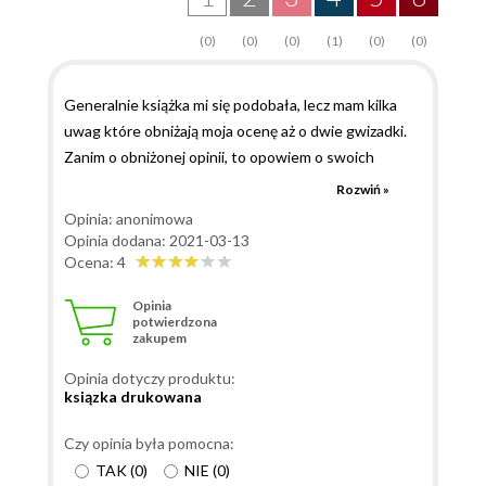
(0)
(0)
(0)
(1)
(0)
(0)
Generalnie książka mi się podobała, lecz mam kilka
uwag które obniżają moja ocenę aż o dwie gwizadki.
Zanim o obniżonej opinii, to opowiem o swoich
odczuciach. Nie polecam książki osobom które nie
Rozwiń »
mają wiedzy o Tensorflow, a także nie orientują się w
Opinia: anonimowa
świecie Deep Learning, a także osób które nie chcą
Opinia dodana: 2021-03-13
się wysilić nad odrobina matematyki. Mnie ten temat
Ocena: 4
interesuje, a więc książkę czytało mi się przyjemnie i
Opinia
wyniosłem z niej wiele praktycznych informacji, a
potwierdzona
zakupem
także zyskałem dzięki niej kilka dodatkowych
inspiracji. Książka nie przytłacza i te ponad 250 stron
Opinia dotyczy produktu:
to jest konkretna wiedza napisana przez autora który
ksiązka drukowana
porusza się po temacie. Autor opisuje w sposób
praktyczny aktualne metody obliczeniowe przy
Czy opinia była pomocna:
realizacji różnych wariantów GAN'ów. W treściwy
TAK
(
0
)
NIE
(
0
)