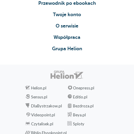
Przewodnik po ebookach
Generator pytań i odpowiedzi 172
Zestaw danych pytanie - odpowiedź
Twoje konto
173
O serwisie
Architektura modelu 174
Wnioskowanie 177
Współpraca
Wyniki modelu 179
Grupa Helion
Podsumowanie 180
7. Komponowanie muzyki 181
Wymagania wstępne 182
Notacja muzyczna 182
Twoja pierwsza sieć RNN do generowania muzyki
Helion.pl
Onepress.pl
Sensus.pl
Editio.pl
184
DlaBystrzakow.pl
Bezdroza.pl
Mechanizm uwagi 185
Budowanie mechanizmu uwagi w Keras
Videopoint.pl
Beya.pl
187
Czytalisek.pl
Sploty
Analiza sieci RNN z mechanizmem uwagi
Biblio.Ebookpoint.pl