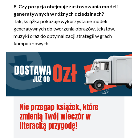
Analiza sieci WGAN 115
8. Czy pozycja obejmuje zastosowania modeli
generatywnych w różnych dziedzinach?
WGAN-GP 116
Tak, książka pokazuje wykorzystanie modeli
Funkcja straty z ograniczeniem
generatywnych do tworzenia obrazów, tekstów,
gradientu 116
muzyki oraz do optymalizacji strategii w grach
Analiza sieci WGAN-GP 120
komputerowych.
Podsumowanie 121
CZĘŚĆ II. UCZENIE KOMPUTERÓW MALOWANIA,
PISANIA, KOMPONOWANIA I GRANIA 123
5. Malowanie 125
Jabłka i pomarańcze 126
CycleGAN 128
Twoja pierwsza sieć CycleGAN 130
Nie przegap książek, które
Przegląd 130
zmienią Twój wieczór w
Generatory (U-Net) 131
literacką przygodę!
Dyskryminatory 134
Kompilacja modelu CycleGAN 136