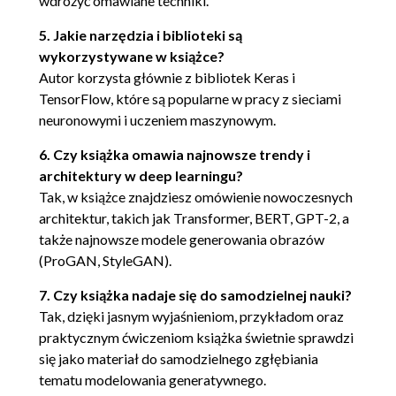
wdrożyć omawiane techniki.
Wprowadzenie do sieci GAN 97
5. Jakie narzędzia i biblioteki są
Twoja pierwsza sieć GAN 98
wykorzystywane w książce?
Dyskryminator 99
Autor korzysta głównie z bibliotek Keras i
Generator 101
TensorFlow, które są popularne w pracy z sieciami
Szkolenie sieci GAN 104
neuronowymi i uczeniem maszynowym.
Wyzwania dla sieci GAN 108
6. Czy książka omawia najnowsze trendy i
Oscylacyjne straty 109
architektury w deep learningu?
Załamanie trybu 109
Tak, w książce znajdziesz omówienie nowoczesnych
Mylące wartości funkcji strat 110
architektur, takich jak Transformer, BERT, GPT-2, a
Hiperparametry 110
także najnowsze modele generowania obrazów
Stawianie czoła wyzwaniom związanym z
(ProGAN, StyleGAN).
GAN 111
7. Czy książka nadaje się do samodzielnej nauki?
Model GAN Wassersteina 111
Tak, dzięki jasnym wyjaśnieniom, przykładom oraz
Funkcja straty Wassersteina 111
praktycznym ćwiczeniom książka świetnie sprawdzi
Ograniczenie Lipschitza 113
się jako materiał do samodzielnego zgłębiania
Obcinanie wag 113
tematu modelowania generatywnego.
Szkolenie sieci WGAN 114