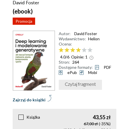
David Foster
(ebook)
Promocja
Autor:
David Foster
Wydawnictwo:
Helion
Ocena:
4.0
/
6
Opinie:
1
Stron:
264
Dostępne formaty:
PDF
ePub
Mobi
Czytaj fragment
Zajrzyj do książki
43,55 zł
Książka
67,00 zł
(-35%)