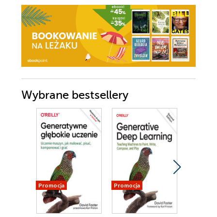
Wybrane bestsellery
Promocja
Promocja
Bestseller
Nowość
Promocja