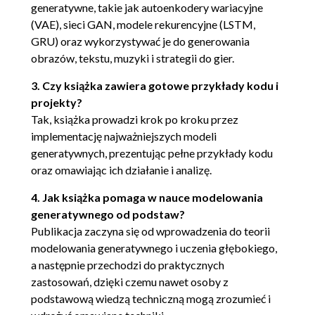
generatywne, takie jak autoenkodery wariacyjne
Połączenie kodera z dekoderem 75
(VAE), sieci GAN, modele rekurencyjne (LSTM,
Analiza autoenkodera 76
GRU) oraz wykorzystywać je do generowania
Wariacyjna wystawa sztuki 78
obrazów, tekstu, muzyki i strategii do gier.
Budowanie autoenkodera wariacyjnego 80
3. Czy książka zawiera gotowe przykłady kodu i
Koder 80
projekty?
Funkcja strat 85
Tak, książka prowadzi krok po kroku przez
Analiza autoenkodera wariacyjnego 86
implementację najważniejszych modeli
Korzystanie z VAE do generowania twarzy 87
generatywnych, prezentując pełne przykłady kodu
Szkolenie VAE 88
oraz omawiając ich działanie i analizę.
Analiza VAE 88
4. Jak książka pomaga w nauce modelowania
Generowanie nowych twarzy 91
generatywnego od podstaw?
Arytmetyka przestrzeni ukrytej 92
Publikacja zaczyna się od wprowadzenia do teorii
Morfing twarzy 93
modelowania generatywnego i uczenia głębokiego,
Podsumowanie 94
a następnie przechodzi do praktycznych
4. Sieci GAN 95
zastosowań, dzięki czemu nawet osoby z
podstawową wiedzą techniczną mogą zrozumieć i
Ganimale 95