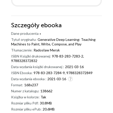
sposób omawa kilka artykułów z których czerpie
wiedzę teoretyczną z podaniem przyczyny ich
powstania. Opisuje problemy związane z
trenowaniem modeli typu GAN oraz sposoby
Szczegóły
ebooka
rozwiązania różnych problemów. Życzyłbym sobie
więcej książek napisanych w ten właśnie sposób.
Dane producenta
»
Niestety muszę odjąć dwie gwiazdki za beznadziejne
Tytuł oryginału:
Generative Deep Learning: Teaching
Machines to Paint, Write, Compose, and Play
wstawki kodu w książce. W tych wstawkach kodu
Tłumaczenie:
Radosław Meryk
formatowanie jest kompletnie pomylone ( brak wcięć
ISBN Książki drukowanej:
978-83-283-7283-2,
), a także kod jest niekompletny. Pojawia się
9788328372832
odwołanie do obiektu poprzez self. a kod nie realizuje
Data wydania książki drukowanej :
2021-03-16
obiektu. Coś poszło mocno nie tak. Autor odsyła co
ISBN Ebooka:
978-83-283-7284-9, 9788328372849
prawda do kodu w zewnętrznym źródle ale w książce
Data wydania ebooka :
2021-03-16
jest to mocno pomylone. Pomimo tego
Format:
168x237
niedociągnięcia książkę polecam osobom które
Numer z katalogu:
138662
orientują się w temacie.
Książka w kolorze:
Tak
Rozmiar pliku Pdf:
30.8MB
Rozmiar pliku ePub:
20.6MB