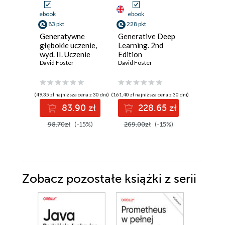
ebook
ebook
ebook
ksi
83 pkt
228 pkt
41 pkt
Generatywne
Generative Deep
Dlaczeg
głębokie uczenie,
Learning. 2nd
się uczą
wyd. II. Uczenie
Edition
matematy
maszyn, jak
David Foster
David Foster
działani
Anil Anan
malować, pisać,
współcz
komponować i
sztuczne
grać
inteligen
(49,35 zł najniższa cena z 30 dni)
(161,40 zł najniższa cena z 30 dni)
(14,90 zł najni
83.90 zł
228.65 zł
4
98.70zł
(-15%)
269.00zł
(-15%)
69.00z
Zobacz pozostałe książki z serii