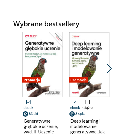
Wybrane bestsellery
Promocja
Promocja
Bestseller
Nowość
Promocja
ebook
ebook
książka
ebook
ksi
83 pkt
36 pkt
41 pkt
Generatywne
Deep learning i
Dlaczeg
głębokie uczenie,
modelowanie
się uczą
wyd. II. Uczenie
generatywne. Jak
matematy