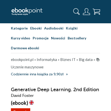
Kategorie
Ebooki
Audiobooki
Książki
Kursy video
Promocje
Nowości
Bestsellery
Darmowe ebooki
ebookpoint.pl
»
Informatyka
»
Biznes IT
»
Big data
»
📚
Uczenie maszynowe
Codziennie inna książka za 9,90zł
Generative Deep Learning. 2nd Edition
David Foster
(ebook)