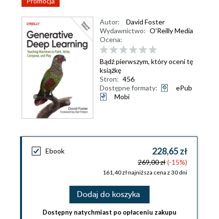
Promocja
Autor:
David Foster
Wydawnictwo:
O'Reilly Media
Ocena:
Bądź pierwszym, który oceni tę
książkę
Stron:
456
Dostępne formaty:
ePub
Mobi
228,65 zł
Ebook
269,00 zł
(-15%)
161,40 zł najniższa cena z 30 dni
Dodaj do koszyka
Dostępny natychmiast po opłaceniu zakupu