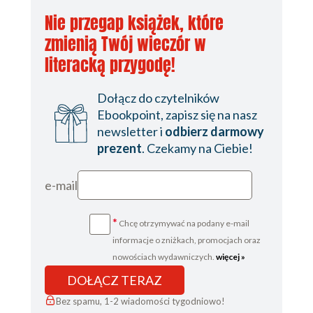
TensorFlow and Keras
Nie przegap książek, które
Multilayer Perceptron (MLP)
Preparing the Data
zmienią Twój wieczór w
Building the Model
literacką przygodę!
Layers
Activation
Dołącz do czytelników
functions
Ebookpoint, zapisz się na nasz
Inspecting the
newsletter i
odbierz darmowy
model
prezent
. Czekamy na Ciebie!
Compiling the Model
Loss functions
e-mail
Optimizers
Training the Model
Evaluating the Model
*
Chcę otrzymywać na podany e-mail
Convolutional Neural Network (CNN)
informacje o zniżkach, promocjach oraz
Convolutional Layers
nowościach wydawniczych.
więcej »
Stride
DOŁĄCZ TERAZ
Padding
Bez spamu, 1-2 wiadomości tygodniowo!
Stacking