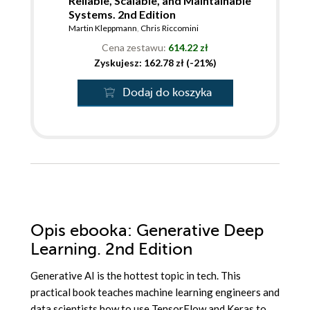
Reliable, Scalable, and Maintainable
Systems. 2nd Edition
Martin Kleppmann
,
Chris Riccomini
Cena zestawu:
614.22 zł
Zyskujesz: 162.78 zł (-21%)
Dodaj do koszyka
Opis
ebooka
: Generative Deep
Learning. 2nd Edition
Generative AI is the hottest topic in tech. This
practical book teaches machine learning engineers and
data scientists how to use TensorFlow and Keras to