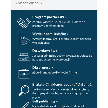
Zobacz więcej »
convolutional
layers
Inspecting the
Program partnerski »
model
Zarabiaj więcej z Grupą Helion! Dołącz do
Batch Normalization
programu partnerskiego.
Covariate shift
Wydaj z nami książkę »
Training using
Wypełnij formularz i zostań autorem naszego
wydawnictwa.
batch
normalization
Da wydawców »
Prediction using
Jesteś średnim lub dużym wydawcą? Dołącz do
naszego systemu dystrybucji!
batch
normalization
Dla biznesu »
Dropout
Ebooki i audiobooki w Twojej firmie.
Building the CNN
Training and Evaluating the
Brakuje Ci jakiegoś ebooka? Daj znać!
CNN
Jeśli w naszej ofercie brakuje jakiegoś tytulu,
dołożymy starań, by jak najszybciej się u nas
Summary
pojawił.
Self publishing »
II. Methods
Napisałeś ebooka lub nagrałeś audibook?