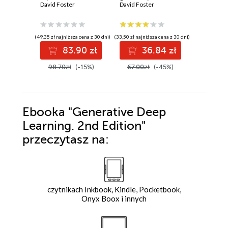
maszyn, jak
David Foster
nauczyć komputer
David Foster
działani
Anil Anan
malować, pisać,
malowania,
współcz
komponować i
pisania,
sztuczne
grać
komponowania i
inteligen
(49,35 zł najniższa cena z 30 dni)
(33,50 zł najniższa cena z 30 dni)
(14,90 zł najni
grania
83.90 zł
36.84 zł
4
98.70zł
(-15%)
67.00zł
(-45%)
69.00z
Ebooka
"Generative Deep
Learning. 2nd Edition"
przeczytasz na:
czytnikach Inkbook, Kindle, Pocketbook,
Onyx Boox i innych