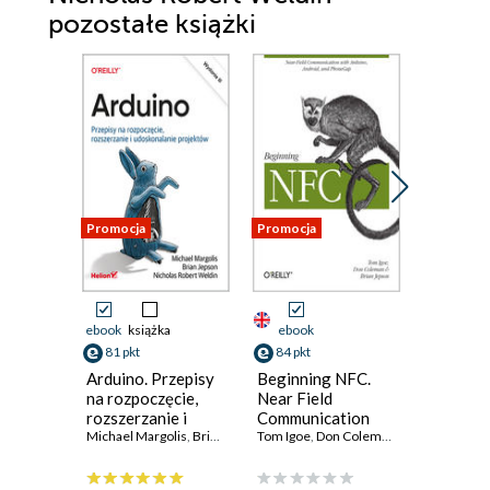
pozostałe książki
Promocja
Promocja
Promocja
ebook
książka
ebook
ebook
ksi
81 pkt
84 pkt
19 pkt
Arduino. Przepisy
Beginning NFC.
Android.
na rozpoczęcie,
Near Field
Tworzen
rozszerzanie i
Communication
aplikacj
udoskonalanie
Michael Margolis
,
Brian Jepson
with Arduino,
Tom Igoe
,
Nicholas Robert Weldin
,
Don Coleman
,
Brian Jepson
o HTML,
Jonathan S
projektów.
Android, and
JavaScri
Wydanie III
PhoneGap