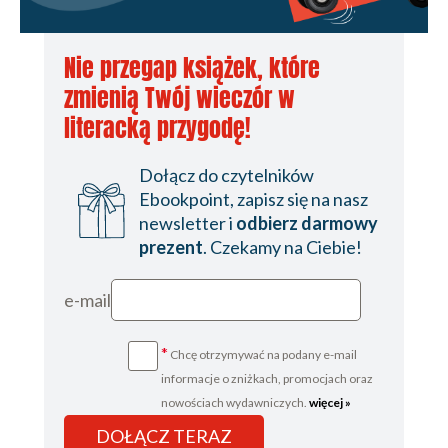
Problem
Solution
Discussion
Nie przegap książek, które
See Also
zmienią Twój wieczór w
1.5 Creating and Saving a Sketch
literacką przygodę!
Problem
Solution
Discussion
Dołącz do czytelników
1.6 An Easy First Arduino Project
Ebookpoint, zapisz się na nasz
Problem
newsletter i
odbierz darmowy
Solution
prezent
. Czekamy na Ciebie!
Discussion
See Also
e-mail
1.7 Using Arduino with Boards Not
Included in the Standard Distribution
*
Chcę otrzymywać na podany e-mail
Problem
informacje o zniżkach, promocjach oraz
Solution
nowościach wydawniczych.
więcej »
Discussion
DOŁĄCZ TERAZ
See Also