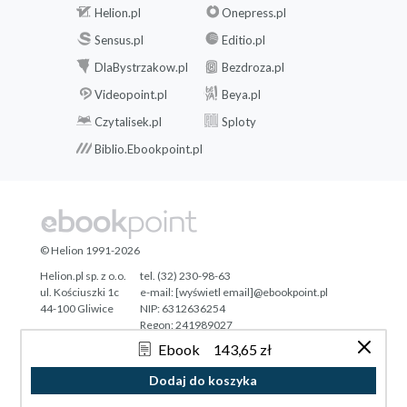
See Also
Helion.pl
Onepress.pl
2.6 Using C Character Strings
Sensus.pl
Editio.pl
Problem
DlaBystrzakow.pl
Bezdroza.pl
Solution
Videopoint.pl
Beya.pl
Discussion
See Also
Czytalisek.pl
Sploty
2.7 Splitting Comma-Separated Text
Biblio.Ebookpoint.pl
into Groups
Problem
Solution
Discussion
© Helion 1991-2026
See Also
2.8 Converting a Number to a String
Helion.pl sp. z o.o.
tel. (32) 230-98-63
ul. Kościuszki 1c
e-mail:
[wyświetl email]@ebookpoint.pl
Problem
44-100 Gliwice
NIP: 6312636254
Solution
Regon: 241989027
Discussion
Ebook
143,65 zł
Designed with ♥ by
Tonik.pl
2.9 Converting a String to a Number
Dodaj do koszyka
Problem
Pełna wersja strony »
Solution