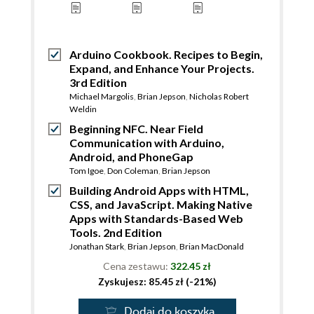
Arduino Cookbook. Recipes to Begin,
Expand, and Enhance Your Projects.
3rd Edition
Michael Margolis
,
Brian Jepson
,
Nicholas Robert
Weldin
Beginning NFC. Near Field
Communication with Arduino,
Android, and PhoneGap
Tom Igoe
,
Don Coleman
,
Brian Jepson
Building Android Apps with HTML,
CSS, and JavaScript. Making Native
Apps with Standards-Based Web
Tools. 2nd Edition
Jonathan Stark
,
Brian Jepson
,
Brian MacDonald
Cena zestawu:
322.45 zł
Zyskujesz: 85.45 zł (-21%)
Dodaj do koszyka