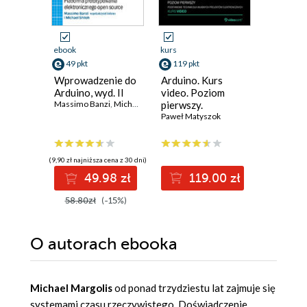
ebook
kurs
ebook
ksi
49 pkt
119 pkt
30 pkt
Wprowadzenie do
Arduino. Kurs
Buduj ro
Arduino, wyd. II
video. Poziom
Arduino
Massimo Banzi
,
Michael Shiloh
pierwszy.
prostyc
Podstawowe
Paweł Matyszok
konstruk
Witold Wr
techniki dla
zaawan
własnych
system
projektów
(9,90 zł najniższa cena z 30 dni)
(27,45 zł najni
elektronicznych
49.98 zł
119.00 zł
3
58.80zł
(-15%)
54.90z
O autorach
ebooka
Michael Margolis
od ponad trzydziestu lat zajmuje się
systemami czasu rzeczywistego. Doświadczenie