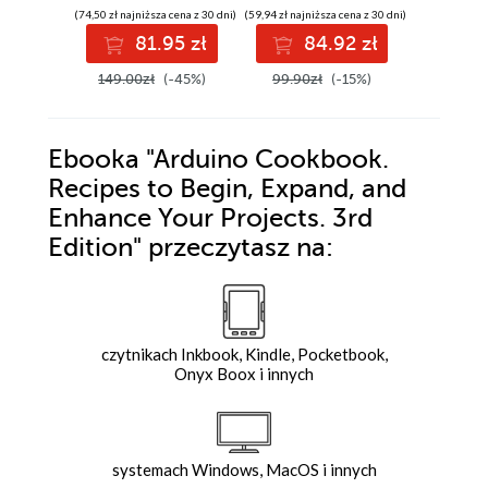
(74,50 zł najniższa cena z 30 dni)
(59,94 zł najniższa cena z 30 dni)
(17,45 zł najni
81.95 zł
84.92 zł
1
149.00zł
(-45%)
99.90zł
(-15%)
34.90z
Ebooka
"Arduino Cookbook.
Recipes to Begin, Expand, and
Enhance Your Projects. 3rd
Edition"
przeczytasz na:
czytnikach Inkbook, Kindle, Pocketbook,
Onyx Boox i innych
systemach Windows, MacOS i innych