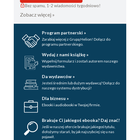
1.8 Using a 32-Bit Arduino (or
Bez spamu, 1-2 wiadomości tygodniowo!
Compatible)
Zobacz więcej »
Problem
Solution
Program partnerski »
Discussion
Zarabiaj więcej z Grupą Helion! Dołącz do
See Also
programu partnerskiego.
2. Arduino Programming
Wydaj z nami książkę »
2.0 Introduction
Wypełnij formularz i zostań autorem naszego
wydawnictwa.
2.1 A Typical Arduino Sketch
Problem
Da wydawców »
Solution
Jesteś średnim lub dużym wydawcą? Dołącz do
naszego systemu dystrybucji!
Discussion
See Also
Dla biznesu »
2.2 Using Simple Primitive Types
Ebooki i audiobooki w Twojej firmie.
(Variables)
Problem
Brakuje Ci jakiegoś ebooka? Daj znać!
Solution
Jeśli w naszej ofercie brakuje jakiegoś tytulu,
dołożymy starań, by jak najszybciej się u nas
Discussion
pojawił.