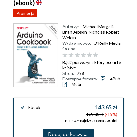
(ebook)
Promocja
Autorzy:
Michael Margolis
,
Brian Jepson
,
Nicholas Robert
Weldin
Wydawnictwo:
O'Reilly Media
Ocena:
Bądź pierwszym, który oceni tę
książkę
Stron:
798
Dostępne formaty:
ePub
Mobi
143,65 zł
Ebook
169,00 zł
(-15%)
101,40 zł najniższa cena z 30 dni
Dodaj do koszyka