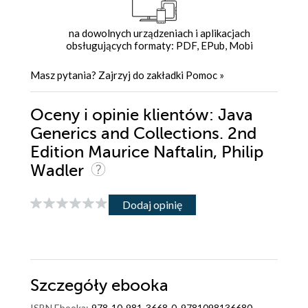
na dowolnych urządzeniach i aplikacjach
obsługujących formaty: PDF, EPub, Mobi
Masz pytania? Zajrzyj do zakładki
Pomoc
»
Oceny i opinie klientów: Java
Generics and Collections. 2nd
Edition Maurice Naftalin, Philip
Wadler
Dodaj opinię
Szczegóły
ebooka
ISBN Ebooka:
978-10-981-3668-0, 9781098136680