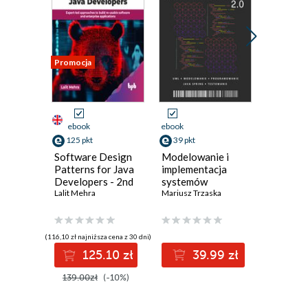
Promocja
Promocja
ebook
ebook
ebook
125 pkt
39 pkt
116 pkt
Software Design
Modelowanie i
Enginee
Patterns for Java
implementacja
Lakehou
Developers - 2nd
systemów
Open Ta
Edition
Lalit Mehra
informatycznych
Mariusz Trzaska
Formats.
Dipankar 
2.0
scalable
efficient
lakehous
(116,10 zł najniższa cena z 30 dni)
(96,75 zł najni
Apache I
125.10 zł
39.99 zł
11
Apache H
Delta L
139.00zł
(-10%)
129.00z