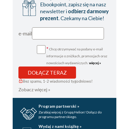
Ebookpoint, zapisz się na nasz
Multiple Bounds
newsletter i
odbierz darmowy
Bridge Methods
prezent
. Czekamy na Ciebie!
Covariant Overriding
Conclusion
e-mail
4. Declarations
Constructors
*
Chcę otrzymywać na podany e-mail
Static Members
informacje o zniżkach, promocjach oraz
Nested Classes
nowościach wydawniczych.
więcej »
How Erasure Works
DOŁĄCZ TERAZ
Conclusion
5. Reifiable and Nonreifiable Types
Bez spamu, 1-2 wiadomości tygodniowo!
Zobacz więcej »
Reifiable Types
Instance Tests and Casts
Unchecked Casts
Program partnerski »
Exception Handling
Zarabiaj więcej z Grupą Helion! Dołącz do
Generics and Arrays
programu partnerskiego.
Generic Array Creation
Wydaj z nami książkę »