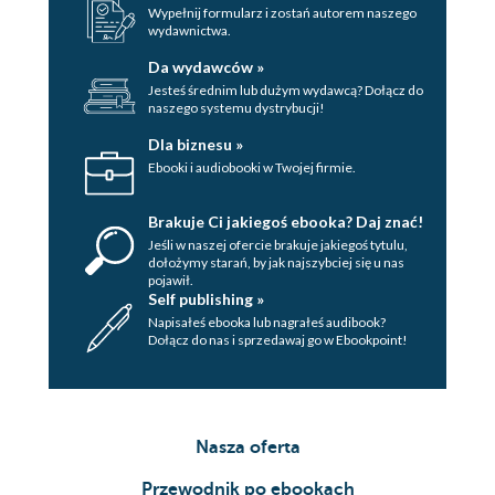
The Principle of Truth in Advertising
Wypełnij formularz i zostań autorem naszego
wydawnictwa.
How to Create Arrays
Array Begets Array
Da wydawców »
A Classy Alternative
Jesteś średnim lub dużym wydawcą? Dołącz do
naszego systemu dystrybucji!
How to Define ArrayList
The Principle of Indecent Exposure
Dla biznesu »
Array Creation and Varargs
Ebooki i audiobooki w Twojej firmie.
Where Reifiable Types Are Required
On the Design of Java Generics
Brakuje Ci jakiegoś ebooka? Daj znać!
Erasure
Jeśli w naszej ofercie brakuje jakiegoś tytulu,
dołożymy starań, by jak najszybciej się u nas
Unbounded Wildcards
pojawił.
Arrays
Self publishing »
Napisałeś ebooka lub nagrałeś audibook?
Arrays::copyOf
Dołącz do nas i sprzedawaj go w Ebookpoint!
Conclusion
6. Reflection
Generics for Reflection
Reflected Types Are Reifiable Types
Nasza oferta
Reflection for Primitive Types
Przewodnik po ebookach