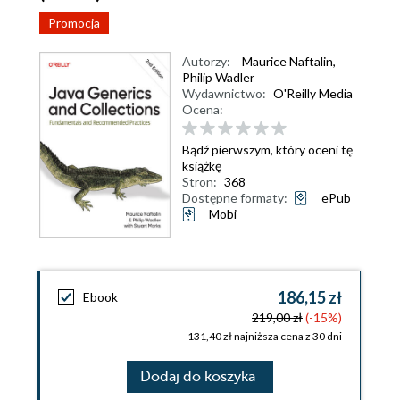
Promocja
Autorzy:
Maurice Naftalin
,
Philip Wadler
Wydawnictwo:
O'Reilly Media
Ocena:
Bądź pierwszym, który oceni tę
książkę
Stron:
368
Dostępne formaty:
ePub
Mobi
186,15 zł
Ebook
219,00 zł
(-15%)
131,40 zł najniższa cena z 30 dni
Dodaj do koszyka