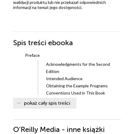
walidacji produktu lub nie przekazał odpowiednich
informacji na temat jego dostępności.
Spis treści
ebooka
Preface
Acknowledgments for the Second
Edition
Intended Audience
Obtaining the Example Programs
Conventions Used in This Book
Assertions
pokaż cały spis treści
OReilly Online Learning
How to Contact Us
Preface to the First Edition
O'Reilly Media - inne książki
Acknowledgments for the First Edition