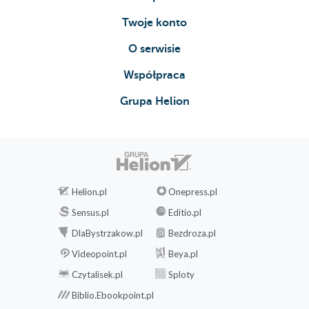
A Generic Reflection Library
Reflection for Generics
Twoje konto
Reflecting Generic Types
O serwisie
Conclusion
7. Effective Generics
Współpraca
Eliminate Unchecked Warnings
Grupa Helion
Enforce Type Safety When Calling
Untrusted Code
Specialize to Create Reifiable Types
Avoid Single-Use Type Variables
Use Generic Helper Methods to
Capture a Wildcard
Helion.pl
Onepress.pl
Cast Through Raw Types When
Sensus.pl
Editio.pl
Necessary
DlaBystrzakow.pl
Bezdroza.pl
Use Generic Array Types with Care
Videopoint.pl
Beya.pl
Use Type Tokens for Run-Time Type
Information
Czytalisek.pl
Sploty
Conclusion
Biblio.Ebookpoint.pl