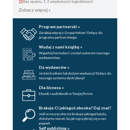
Bez spamu, 1-2 wiadomości tygodniowo!
Zobacz więcej »
Program partnerski »
Zarabiaj więcej z Grupą Helion! Dołącz do
programu partnerskiego.
Wydaj z nami książkę »
Wypełnij formularz i zostań autorem naszego
wydawnictwa.
Da wydawców »
Jesteś średnim lub dużym wydawcą? Dołącz do
naszego systemu dystrybucji!
Dla biznesu »
Ebooki i audiobooki w Twojej firmie.
Brakuje Ci jakiegoś ebooka? Daj znać!
Jeśli w naszej ofercie brakuje jakiegoś tytulu,
dołożymy starań, by jak najszybciej się u nas
pojawił.
Self publishing »