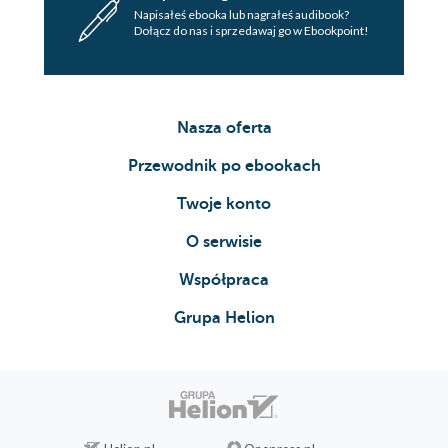
Napisałeś ebooka lub nagrałeś audibook?
Dołącz do nas i sprzedawaj go w Ebookpoint!
Nasza oferta
Przewodnik po ebookach
Twoje konto
O serwisie
Współpraca
Grupa Helion