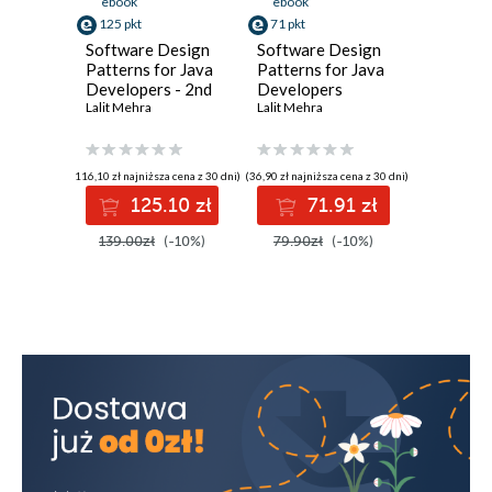
ebook
ebook
125 pkt
71 pkt
Software Design
Software Design
Patterns for Java
Patterns for Java
Developers - 2nd
Developers
Edition
Lalit Mehra
Lalit Mehra
(116,10 zł najniższa cena z 30 dni)
(36,90 zł najniższa cena z 30 dni)
125.10 zł
71.91 zł
139.00zł
(-10%)
79.90zł
(-10%)