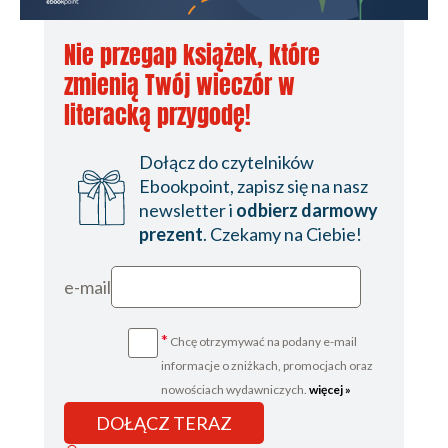
Nie przegap książek, które
zmienią Twój wieczór w
literacką przygodę!
Dołącz do czytelników
Ebookpoint, zapisz się na nasz
newsletter i
odbierz darmowy
prezent
. Czekamy na Ciebie!
e-mail
*
Chcę otrzymywać na podany e-mail
informacje o zniżkach, promocjach oraz
nowościach wydawniczych.
więcej »
DOŁĄCZ TERAZ