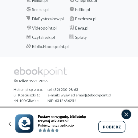
Helion.pl
Onepress.pl
Sensus.pl
Editio.pl
DlaBystrzakow.pl
Bezdroza.pl
Videopoint.pl
Beya.pl
Czytalisek.pl
Sploty
Biblio.Ebookpoint.pl
© Helion 1991-2026
Helion.pl sp. z o.o.
tel. (32) 230-98-63
ul. Kościuszki 1c
e-mail:
[wyświetl email]@ebookpoint.pl
44-100 Gliwice
NIP: 6312636254
Regon: 241989027
Designed with ♥ by
Tonik.pl
Pełna wersja strony »