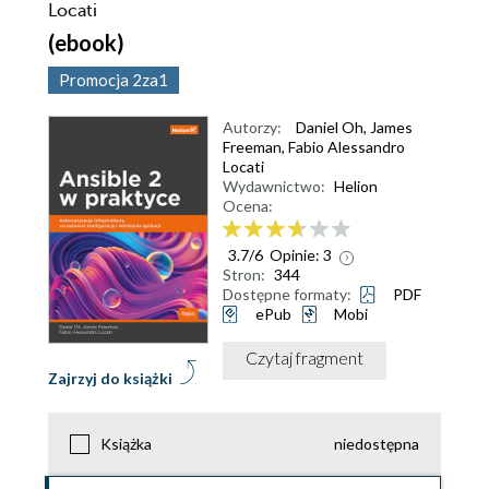
Locati
(ebook)
Promocja 2za1
Autorzy:
Daniel Oh
,
James
Freeman
,
Fabio Alessandro
Locati
Wydawnictwo:
Helion
Ocena:
3.7
/
6
Opinie:
3
Stron:
344
Dostępne formaty:
PDF
ePub
Mobi
Czytaj fragment
Zajrzyj do książki
Książka
niedostępna