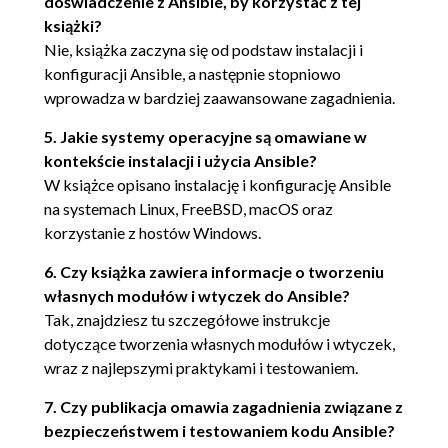
doświadczenie z Ansible, by korzystać z tej
książki?
Dalsza lektura 103
Nie, książka zaczyna się od podstaw instalacji i
Rozdział 4. Scenariusze i role 105
konfiguracji Ansible, a następnie stopniowo
Wymagania techniczne 106
wprowadza w bardziej zaawansowane zagadnienia.
Poznawanie frameworka scenariuszy 106
5. Jakie systemy operacyjne są omawiane w
Porównanie scenariusza i polecenia
kontekście instalacji i użycia Ansible?
jednorazowego 111
W książce opisano instalację i konfigurację Ansible
Definiowanie zbiorów i zadań 114
na systemach Linux, FreeBSD, macOS oraz
korzystanie z hostów Windows.
Poznawanie ról - sposób organizowania scenariuszy
116
6. Czy książka zawiera informacje o tworzeniu
własnych modułów i wtyczek do Ansible?
Definiowanie zależności i zmiennych na
Tak, znajdziesz tu szczegółowe instrukcje
podstawie roli 121
dotyczące tworzenia własnych modułów i wtyczek,
Ansible Galaxy 127
wraz z najlepszymi praktykami i testowaniem.
Konstrukcje warunkowe w kodzie Ansible 128
7. Czy publikacja omawia zagadnienia związane z
Wielokrotne wykonywanie zadań w pętli 133
bezpieczeństwem i testowaniem kodu Ansible?