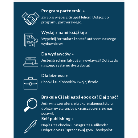
Wyszukiwanie wtyczek w standardowej instalacji
Program partnerski »
Zarabiaj więcej z Grupą Helion! Dołącz do
Ansible 189
programu partnerskiego.
Samodzielne tworzenie wtyczki Ansible 191
Wydaj z nami książkę »
Wypełnij formularz i zostań autorem naszego
Integracja własnej wtyczki z kodem
wydawnictwa.
źródłowym Ansible 198
Da wydawców »
Przekazanie kodu wtyczki do projektu
Jesteś średnim lub dużym wydawcą? Dołącz do
Ansible 199
naszego systemu dystrybucji!
Podsumowanie 202
Dla biznesu »
Pytania 203
Ebooki i audiobooki w Twojej firmie.
Dalsza lektura 203
Brakuje Ci jakiegoś ebooka? Daj znać!
Rozdział 7. Najlepsze praktyki podczas tworzenia
Jeśli w naszej ofercie brakuje jakiegoś tytulu,
kodu 205
dołożymy starań, by jak najszybciej się u nas
pojawił.
Wymagania techniczne 206
Self publishing »
Napisałeś ebooka lub nagrałeś audibook?
Preferowana struktura katalogów 206
Dołącz do nas i sprzedawaj go w Ebookpoint!