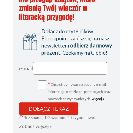
Wartość zwrotna modułu 161
zmienią Twój wieczór w
Samodzielne opracowanie modułu 163
literacką przygodę!
Unikanie najczęściej występujących
problemów 171
Dołącz do czytelników
Testowanie i dokumentowanie modułu
Ebookpoint, zapisz się na nasz
173
newsletter i
odbierz darmowy
Lista rzeczy do sprawdzenia podczas
prezent
. Czekamy na Ciebie!
tworzenia modułu Ansible 177
Przekazanie kodu modułu do projektu
e-mail
Ansible 178
Podsumowanie 181
*
Chcę otrzymywać na podany e-mail
Pytania 182
informacje o zniżkach, promocjach oraz
nowościach wydawniczych.
więcej »
Dalsza lektura 183
DOŁĄCZ TERAZ
Rozdział 6. Tworzenie i używanie wtyczek 185
Bez spamu, 1-2 wiadomości tygodniowo!
Wymagania techniczne 186
Zobacz więcej »
Ustalanie typów wtyczek 186