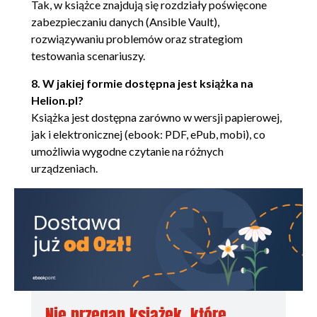
Grupowanie zadań za pomocą bloków 138
Tak, w książce znajdują się rozdziały poświęcone
zabezpieczaniu danych (Ansible Vault),
Strategie wykonywania scenariusza 143
rozwiązywaniu problemów oraz strategiom
Używanie ansible-pull 146
testowania scenariuszy.
Podsumowanie 148
8. W jakiej formie dostępna jest książka na
Helion.pl?
Pytania 149
Książka jest dostępna zarówno w wersji papierowej,
Dalsza lektura 149
jak i elektronicznej (ebook: PDF, ePub, mobi), co
umożliwia wygodne czytanie na różnych
CZĘŚĆ II. ROZSZERZANIE MOŻLIWOŚCI ANSIBLE 151
urządzeniach.
Rozdział 5. Tworzenie i używanie modułów 153
Wymagania techniczne 154
Wykonywanie wielu modułów w powłoce 154
Praca z repozytorium modułów 156
Uzyskanie z poziomu powłoki dostępu do
dokumentacji modułu 159
Nie przegap książek, które