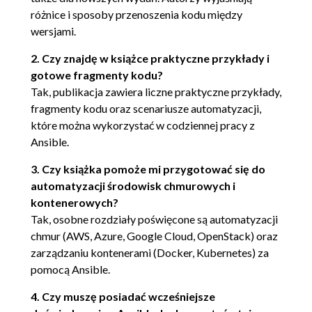
Pytania 78
różnice i sposoby przenoszenia kodu między
wersjami.
Dalsza lektura 79
2. Czy znajdę w książce praktyczne przykłady i
Rozdział 3. Ewidencja 81
gotowe fragmenty kodu?
Wymagania techniczne 81
Tak, publikacja zawiera liczne praktyczne przykłady,
Utworzenie pliku ewidencji i dodanie hostów 82
fragmenty kodu oraz scenariusze automatyzacji,
które można wykorzystać w codziennej pracy z
Używanie grup hostów 84
Ansible.
Dodawanie hostów i zmiennych grup do
ewidencji 88
3. Czy książka pomoże mi przygotować się do
Generowanie pliku ewidencji dynamicznej 94
automatyzacji środowisk chmurowych i
Używanie wielu źródeł ewidencji 97
kontenerowych?
Używanie grup statycznych i
Tak, osobne rozdziały poświęcone są automatyzacji
dynamicznych 98
chmur (AWS, Azure, Google Cloud, OpenStack) oraz
zarządzaniu kontenerami (Docker, Kubernetes) za
Zarządzanie hostami za pomocą wzorców 99
pomocą Ansible.
Podsumowanie 102
4. Czy muszę posiadać wcześniejsze
Pytania 102