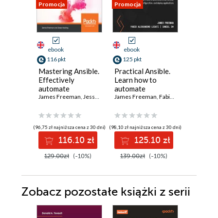
Promocja
Promocja
Promocja
ebook
ebook
ebook
116 pkt
125 pkt
116 pkt
Mastering Ansible.
Practical Ansible.
Masterin
Effectively
Learn how to
4th Edit
automate
automate
Automa
configuration
James Freeman
,
Jesse Keating
infrastructure,
James Freeman
,
Fabio Alessandro Locati
configur
James Fr
management and
manage
managem
deployment
configuration, and
overco
challenges with
deploy
deploym
(96,75 zł najniższa cena z 30 dni)
(98,10 zł najniższa cena z 30 dni)
(96,75 zł najni
Ansible 2.7 - Third
applications -
challeng
116.10 zł
125.10 zł
11
Edition
Second Edition
Ansible 
Edition
129.00zł
(-10%)
139.00zł
(-10%)
129.00z
Zobacz pozostałe książki z serii