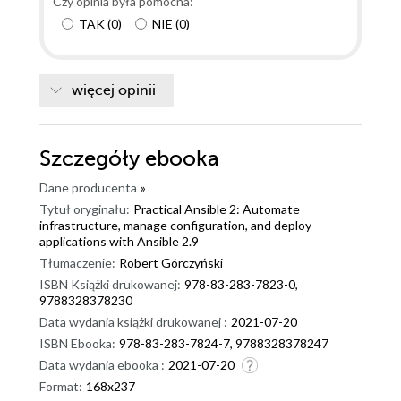
Czy opinia była pomocna:
TAK
(
0
)
NIE
(
0
)
więcej opinii
Szczegóły
ebooka
Dane producenta
»
Tytuł oryginału:
Practical Ansible 2: Automate
infrastructure, manage configuration, and deploy
applications with Ansible 2.9
Tłumaczenie:
Robert Górczyński
ISBN Książki drukowanej:
978-83-283-7823-0,
9788328378230
Data wydania książki drukowanej :
2021-07-20
ISBN Ebooka:
978-83-283-7824-7, 9788328378247
Data wydania ebooka :
2021-07-20
Format:
168x237