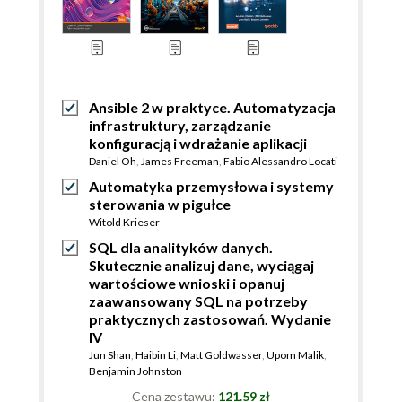
Ansible 2 w praktyce. Automatyzacja
infrastruktury, zarządzanie
konfiguracją i wdrażanie aplikacji
Daniel Oh
,
James Freeman
,
Fabio Alessandro Locati
Automatyka przemysłowa i systemy
sterowania w pigułce
Witold Krieser
SQL dla analityków danych.
Skutecznie analizuj dane, wyciągaj
wartościowe wnioski i opanuj
zaawansowany SQL na potrzeby
praktycznych zastosowań. Wydanie
IV
Jun Shan
,
Haibin Li
,
Matt Goldwasser
,
Upom Malik
,
Benjamin Johnston
Cena zestawu:
121.59 zł