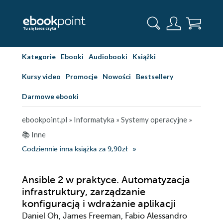
Kategorie
Ebooki
Audiobooki
Książki
Kursy video
Promocje
Nowości
Bestsellery
Darmowe ebooki
ebookpoint.pl
»
Informatyka
»
Systemy operacyjne
»
📚 Inne
Codziennie inna książka za 9,90zł
Ansible 2 w praktyce. Automatyzacja
infrastruktury, zarządzanie
konfiguracją i wdrażanie aplikacji
Daniel Oh, James Freeman, Fabio Alessandro