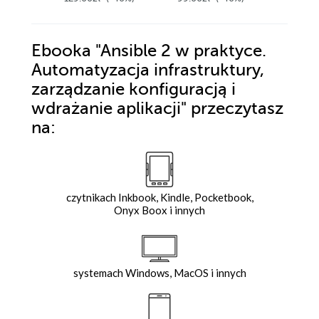
Kali Linux 2022.x.
Wydanie III
Ebooka
"Ansible 2 w praktyce.
Automatyzacja infrastruktury,
zarządzanie konfiguracją i
wdrażanie aplikacji"
przeczytasz
na:
czytnikach Inkbook, Kindle, Pocketbook,
Onyx Boox i innych
systemach Windows, MacOS i innych