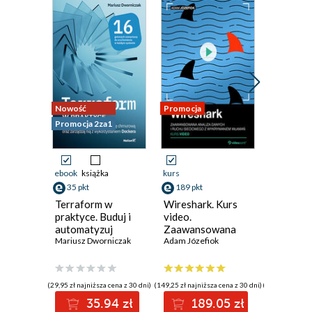
Nowość
Promocja
Promocja
Promocja 2za1
ebook
książka
kurs
kurs
35 pkt
189 pkt
160 pkt
Terraform w
Wireshark. Kurs
Zostań 
praktyce. Buduj i
video.
sieci. Ku
automatyzuj
Zaawansowana
100 pyt
infrastrukturę
Mariusz Dworniczak
analiza danych i
Adam Józefiok
przyszł
Adam Józe
chmurową oraz
ruchu sieciowego z
sieciow
zarządzaj nią z
wykrywaniem
wykorzystaniem
włamań
(29,95 zł najniższa cena z 30 dni)
(149,25 zł najniższa cena z 30 dni)
(126,75 zł najni
Dockera
35.94 zł
189.05 zł
16