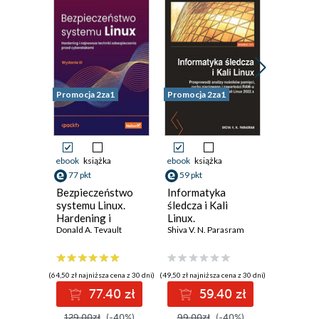
Promocja 2za1
Promocja 2za1
Promocja 
ebook
książka
ebook
książka
ebook
ksi
77 pkt
59 pkt
77 pkt
Bezpieczeństwo
Informatyka
Zaawan
systemu Linux.
śledcza i Kali
inżynieri
Hardening i
Linux.
Pythonie
najnowsze techniki
Donald A. Tevault
Przeprowadź
Shiva V. N. Parasram
Automat
Eric Chou
zabezpieczania
analizy nośników
monitor
przed
pamięci, ruchu
zarządz
cyberatakami.
sieciowego i
chmurą.
(64,50 zł najniższa cena z 30 dni)
(49,50 zł najniższa cena z 30 dni)
(64,50 zł najni
Wydanie III
zawartości RAM-u
IV
77.40 zł
59.40 zł
7
za pomocą
narzędzi systemu
129.00zł
(-40%)
99.00zł
(-40%)
129.00z