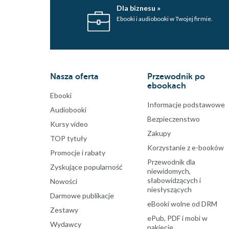
Dla biznesu »
Ebooki i audiobooki w Twojej firmie.
Nasza oferta
Przewodnik po
ebookach
Ebooki
Informacje podstawowe
Audiobooki
Bezpieczenstwo
Kursy video
Zakupy
TOP tytuły
Korzystanie z e-booków
Promocje i rabaty
Przewodnik dla
Zyskujące popularność
niewidomych,
słabowidzących i
Nowości
niesłyszących
Darmowe publikacje
eBooki wolne od DRM
Zestawy
ePub, PDF i mobi w
Wydawcy
pakiecie