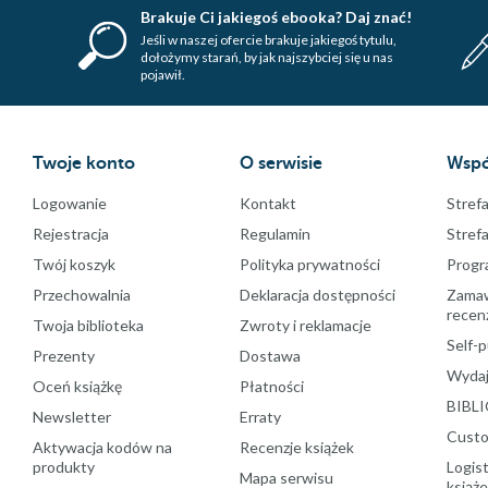
Brakuje Ci jakiegoś ebooka? Daj znać!
Jeśli w naszej ofercie brakuje jakiegoś tytulu,
dołożymy starań, by jak najszybciej się u nas
pojawił.
Twoje konto
O serwisie
Wspó
Logowanie
Kontakt
Strefa
Rejestracja
Regulamin
Stref
Twój koszyk
Polityka prywatności
Progr
Przechowalnia
Deklaracja dostępności
Zamawi
recenz
Twoja biblioteka
Zwroty i reklamacje
Self-p
Prezenty
Dostawa
Wydaj
Oceń książkę
Płatności
BIBLI
Newsletter
Erraty
Custo
Aktywacja kodów na
Recenzje książek
produkty
Logist
Mapa serwisu
książ