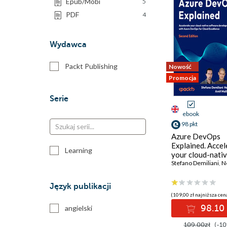
Epub/Mobi
5
PDF
4
Wydawca
Packt Publishing
Nowość
Promocja
Serie
ebook
98 pkt
Azure DevOps
Explained. Accel
Learning
your cloud-nati
software devel
Stefano Demiliani
,
Nem
with Azure Dev
for Cloud Excell
Język publikacji
Second Edition
(109,00 zł najniższa cena
98.10 
angielski
109.00zł
(-10