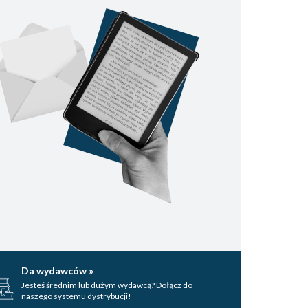
Da wydawców »
Jesteś średnim lub dużym wydawcą? Dołącz do
naszego systemu dystrybucji!