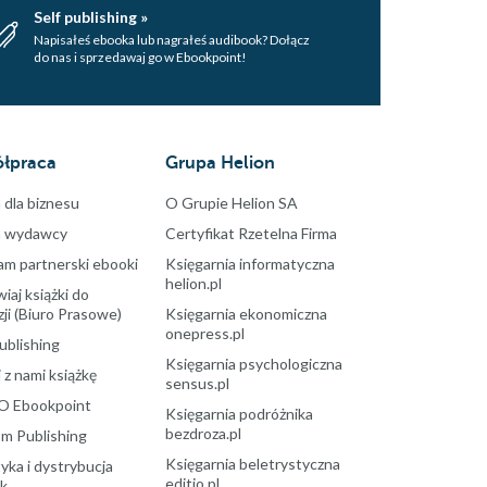
Self publishing »
Napisałeś ebooka lub nagrałeś audibook? Dołącz
do nas i sprzedawaj go w Ebookpoint!
łpraca
Grupa Helion
 dla biznesu
O Grupie Helion SA
a wydawcy
Certyfikat Rzetelna Firma
am partnerski ebooki
Księgarnia informatyczna
helion.pl
aj książki do
ji (Biuro Prasowe)
Księgarnia ekonomiczna
onepress.pl
ublishing
Księgarnia psychologiczna
 z nami książkę
sensus.pl
O Ebookpoint
Księgarnia podróżnika
bezdroza.pl
m Publishing
Księgarnia beletrystyczna
yka i dystrybucja
editio.pl
ek