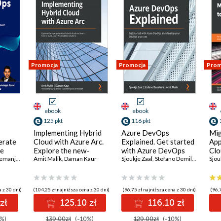
Promocja
Promocja
Prom
ebook
ebook
125 pkt
116 pkt
Implementing Hybrid
Azure DevOps
Mig
erate
Cloud with Azure Arc.
Explained. Get started
App
ve
Explore the new-
with Azure DevOps
Clo
opment
anja Jovic
,
generation hybrid
Amit Malik
Amit Malik
,
,
Daman Kaur
Prasad Gandham
and develop your
Sjoukje Zaal
,
Stefano Demiliani
,
Amit M
arc
Sjou
Ops
cloud and learn how to
DevOps practices
you
ence -
build Azure Arc-
usi
enabled solutions
tec
 z 30 dni)
(104,25 zł najniższa cena z 30 dni)
(96,75 zł najniższa cena z 30 dni)
(96,7
zł
125.10 zł
116.10 zł
%)
139.00zł
(-10%)
129.00zł
(-10%)