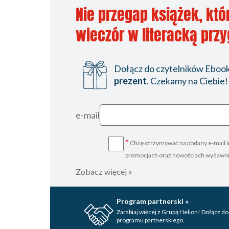
Nie przegap książek, któ
wieczór w literacką prz
Dołącz do czytelników Ebookp
prezent
. Czekamy na Ciebie!
e-mail
*
Chcę otrzymywać na podany e-mail i
promocjach oraz nowościach wydawn
Zobacz więcej »
Program partnerski »
Zarabiaj więcej z Grupą Helion! Dołącz do
programu partnerskiego.