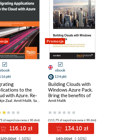
ocja
Promocja
ebook
ebook
116 pkt
134 pkt
rating
Building Clouds with
lications to the
Windows Azure Pack.
ud with Azure. Re-
Bring the benefits of
alik
hitect and rebuild
kje Zaal
,
Amit Malik
,
Sander Rossel
Azure Pack to your
Amit Malik
,
Jason Marston
,
Mohamed Waly
,
Stefano Demilian
r applications
cloud service and
ng cloud-native
discover the secrets of
hnologies
enterprise class
5 zł najniższa cena z 30 dni)
(111,75 zł najniższa cena z 30 dni)
solutions
116.10 zł
134.10 zł
129.00zł
(-10%)
149.00zł
(-10%)