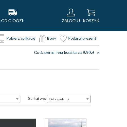
OD O,OOZŁ
ZALOGUJ
KOSZYK
Pobierz aplikację
Bony
Podaruj prezent
Codziennie inna książka za 9,90zł
Data wydania
Sortuj wg:
Data wydania