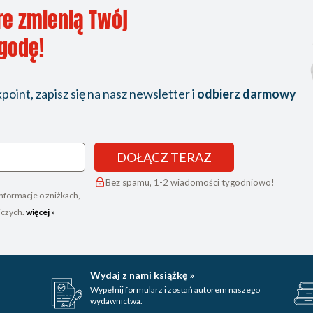
re zmienią Twój
ygodę!
oint, zapisz się na nasz newsletter i
odbierz darmowy
DOŁĄCZ TERAZ
Bez spamu, 1-2 wiadomości tygodniowo!
nformacje o zniżkach,
iczych.
więcej »
Wydaj z nami książkę »
Wypełnij formularz i zostań autorem naszego
wydawnictwa.