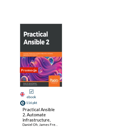
Promocja
ebook
116 pkt
Practical Ansible
2. Automate
infrastructure,
manage
Daniel Oh
,
James Freeman
,
Fabio Alessandro Locati