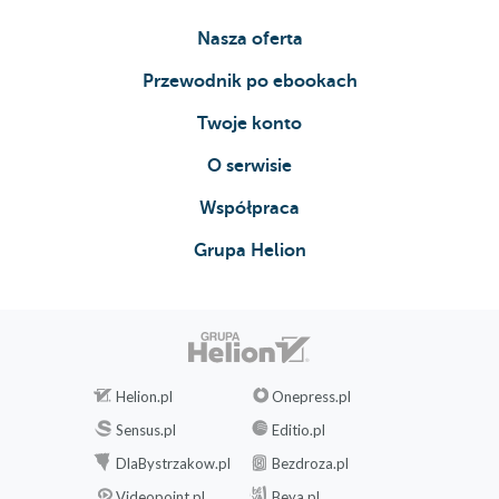
Nasza oferta
Przewodnik po ebookach
Twoje konto
O serwisie
Współpraca
Grupa Helion
Helion.pl
Onepress.pl
Sensus.pl
Editio.pl
DlaBystrzakow.pl
Bezdroza.pl
Videopoint.pl
Beya.pl