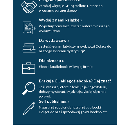
Zarabiaj więcej z Grupą Helion! Dołącz do
programu partnerskiego.
Wydaj z nami książkę »
Wypełnij formularz i zostań autorem naszego
wydawnictwa.
Da wydawców »
Jesteś średnim lub dużym wydawcą? Dołącz do
naszego systemu dystrybucji!
Dla biznesu »
Ebooki i audiobooki w Twojej firmie.
Brakuje Ci jakiegoś ebooka? Daj znać!
Jeśli w naszej ofercie brakuje jakiegoś tytulu,
dołożymy starań, by jak najszybciej się u nas
pojawił.
Self publishing »
Napisałeś ebooka lub nagrałeś audibook?
Dołącz do nas i sprzedawaj go w Ebookpoint!