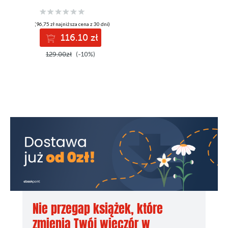
configuration, and
deploy
applications with
(96,75 zł najniższa cena z 30 dni)
Ansible 2.9
116.10 zł
129.00zł
(-10%)
Nie przegap książek, które
zmienią Twój wieczór w