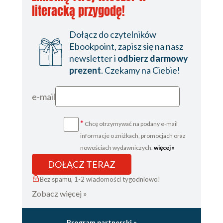
literacką przygodę!
Dołącz do czytelników
Ebookpoint, zapisz się na nasz
newsletter i
odbierz darmowy
prezent
. Czekamy na Ciebie!
e-mail
*
Chcę otrzymywać na podany e-mail
informacje o zniżkach, promocjach oraz
nowościach wydawniczych.
więcej »
DOŁĄCZ TERAZ
Bez spamu, 1-2 wiadomości tygodniowo!
Zobacz więcej »
Program partnerski »