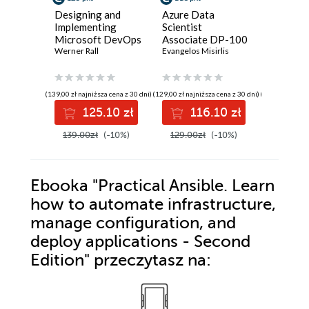
Designing and
Azure Data
Google 
Implementing
Scientist
Certifie
Microsoft DevOps
Associate DP-100
Profess
Solutions AZ 400
Werner Rall
Certification
Evangelos Misirlis
Enginee
Sireesha Pu
Certification
Guide. A hands-on
Certific
Guide. Gain Azure
guide to machine
Guide. G
DevOps expertise,
learning in Azure
certifie
(139,00 zł najniższa cena z 30 dni)
(129,00 zł najniższa cena z 30 dni)
(139,00 zł najni
pass the AZ-400
and passing the
develop 
125.10 zł
116.10 zł
12
with confidence,
Microsoft
level da
and boost your
Certified DP-100
engineer
139.00zł
(-10%)
129.00zł
(-10%)
139.00z
cloud career
exam - Second
with Go
Edition
Platfor
Ebooka
"Practical Ansible. Learn
how to automate infrastructure,
manage configuration, and
deploy applications - Second
Edition"
przeczytasz na: