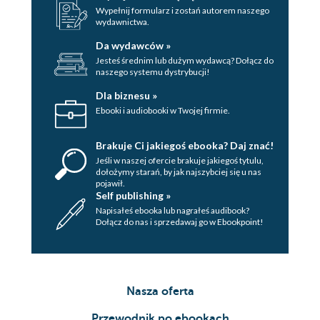
Wypełnij formularz i zostań autorem naszego
wydawnictwa.
Da wydawców »
Jesteś średnim lub dużym wydawcą? Dołącz do
naszego systemu dystrybucji!
Dla biznesu »
Ebooki i audiobooki w Twojej firmie.
Brakuje Ci jakiegoś ebooka? Daj znać!
Jeśli w naszej ofercie brakuje jakiegoś tytulu,
dołożymy starań, by jak najszybciej się u nas
pojawił.
Self publishing »
Napisałeś ebooka lub nagrałeś audibook?
Dołącz do nas i sprzedawaj go w Ebookpoint!
Nasza oferta
Przewodnik po ebookach