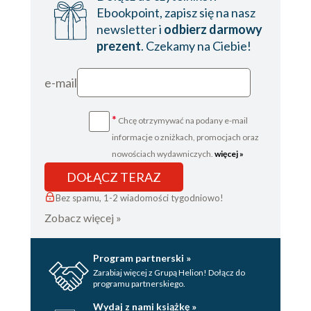
Ebookpoint, zapisz się na nasz
newsletter i
odbierz darmowy
prezent
. Czekamy na Ciebie!
e-mail
*
Chcę otrzymywać na podany e-mail
informacje o zniżkach, promocjach oraz
nowościach wydawniczych.
więcej »
DOŁĄCZ TERAZ
Bez spamu, 1-2 wiadomości tygodniowo!
Zobacz więcej »
Program partnerski »
Zarabiaj więcej z Grupą Helion! Dołącz do
programu partnerskiego.
Wydaj z nami książkę »