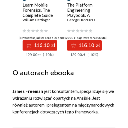
Learn Mobile
The Platform
Java We
Forensics. The
Engineering
Internal
Complete Guide
Playbook. A
the secr
from Extraction to
William Oettinger
practical guide to
George Hantzaras
web serv
Courtroom
implementing and
framewo
Testimony
scaling DevOps
applicat
with cloud native
architec
(129,00 zł najniższa cena z 30 dni)
(129,00 zł najniższa cena z 30 dni)
(96,75 zł najni
internal developer
116.10 zł
116.10 zł
11
platforms
129.00zł
(-10%)
129.00zł
(-10%)
129.00z
O autorach
ebooka
James Freeman
jest konsultantem, specjalizuje się we
wdrażaniu rozwiązań opartych na Ansible. Jest
również autorem i prelegentem na międzynarodowych
konferencjach dotyczących tego frameworka.