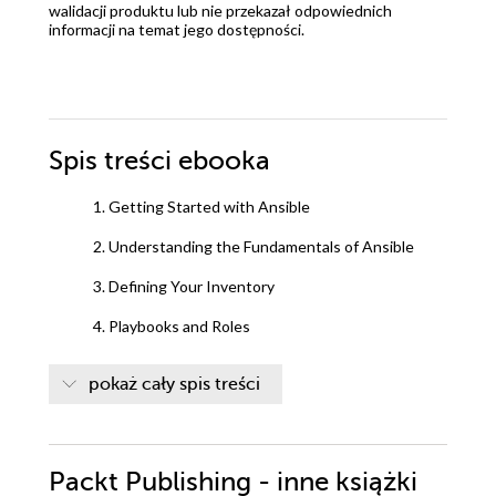
walidacji produktu lub nie przekazał odpowiednich
informacji na temat jego dostępności.
Spis treści
ebooka
1. Getting Started with Ansible
2. Understanding the Fundamentals of Ansible
3. Defining Your Inventory
4. Playbooks and Roles
5. Creating and Consuming Modules
pokaż cały spis treści
6. Creating and Consuming Collections
7. Creating and Consuming Plugins
Packt Publishing - inne książki
8. Coding Best Practices