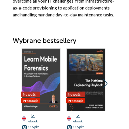
overcome all your IT challenges, from infrastructure-
as-a-code provisioning to application deployments
and handling mundane day-to-day maintenance tasks.
Wybrane bestsellery
Nowość
Nowość
Promocja
Promocja
Promocja
ebook
ebook
ebook
116 pkt
116 pkt
116 pkt