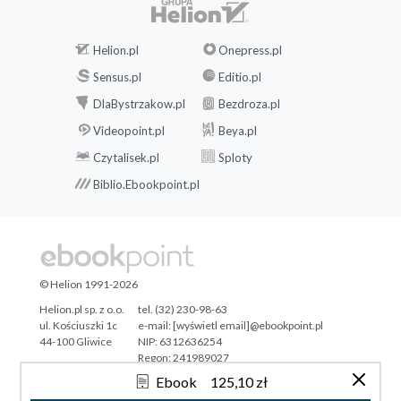
Helion.pl
Onepress.pl
Sensus.pl
Editio.pl
DlaBystrzakow.pl
Bezdroza.pl
Videopoint.pl
Beya.pl
Czytalisek.pl
Sploty
Biblio.Ebookpoint.pl
© Helion 1991-2026
Helion.pl sp. z o.o.
tel. (32) 230-98-63
ul. Kościuszki 1c
e-mail:
[wyświetl email]@ebookpoint.pl
44-100 Gliwice
NIP: 6312636254
Regon: 241989027
Ebook
125,10 zł
Designed with ♥ by
Tonik.pl