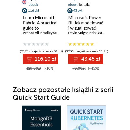
ebook
ebook
książka
ebook
116 pkt
43 pkt
98 pkt
Learn Microsoft
Microsoft Power
Microso
Fabric. A practical
BI. Jak modelować
BI Quick
guide to
i wizualizować
Guide. T
performing data
Arshad Ali
,
Bradley Schacht
dane oraz
Devin Knight
,
Erin Ostrowsky
,
ultimate
Devin Knig
Mitchell 
analytics in the era
budować narracje
beginner
of artificial
cyfrowe. Wydanie
to data 
intelligence
III
visualiza
(96,75 zł najniższa cena z 30 dni)
(39,50 zł najniższa cena z 30 dni)
(81,75 zł najni
digital
116.10 zł
43.45 zł
9
storytel
more - T
129.00zł
(-10%)
79.00zł
(-45%)
109.00z
Edition
Zobacz pozostałe książki z serii
Quick Start Guide