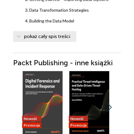
3. Data Transformation Strategies
4. Building the Data Model
5. Leveraging DAX to build Calculated Columns,
pokaż cały spis treści
Measures and Tables
6. Visualizing Data
Packt Publishing - inne książki
7. Digital Storytelling with Power BI
8. Using a Cloud Deployment with the Power BI
Service
9. Microsoft Fabric for the Analyst
10. Copilot in Power BI
Nowość
Nowość
Nowość
Promocja
Promocja
Promocja