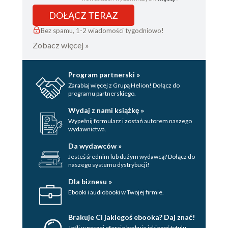
DOŁĄCZ TERAZ
Bez spamu, 1-2 wiadomości tygodniowo!
Zobacz więcej »
Program partnerski »
Zarabiaj więcej z Grupą Helion! Dołącz do
programu partnerskiego.
Wydaj z nami książkę »
Wypełnij formularz i zostań autorem naszego
wydawnictwa.
Da wydawców »
Jesteś średnim lub dużym wydawcą? Dołącz do
naszego systemu dystrybucji!
Dla biznesu »
Ebooki i audiobooki w Twojej firmie.
Brakuje Ci jakiegoś ebooka? Daj znać!
Jeśli w naszej ofercie brakuje jakiegoś tytulu,