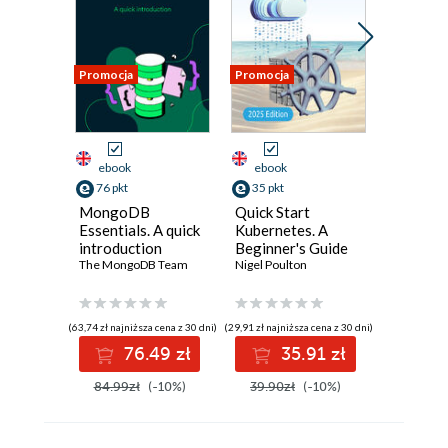
Promocja
Promocja
Promocja
ebook
ebook
ebook
76 pkt
35 pkt
170 pkt
MongoDB
Quick Start
WORKI
Essentials. A quick
Kubernetes. A
grep, se
introduction
Beginner's Guide
awk Pock
The MongoDB Team
to Container
Nigel Poulton
A Quick 
Orchestration in
Masteri
the Cloud - Third
Powerfu
Edition
Command
(63,74 zł najniższa cena z 30 dni)
(29,91 zł najniższa cena z 30 dni)
(39,90 zł najni
Tools
76.49 zł
35.91 zł
17
84.99zł
(-10%)
39.90zł
(-10%)
189.00z