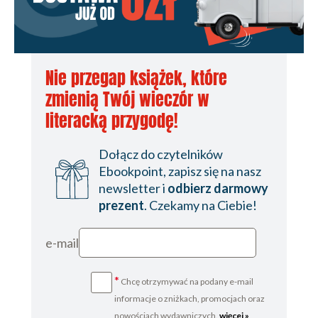
Nie przegap książek, które
zmienią Twój wieczór w
literacką przygodę!
Dołącz do czytelników
Ebookpoint, zapisz się na nasz
newsletter i
odbierz darmowy
prezent
. Czekamy na Ciebie!
e-mail
*
Chcę otrzymywać na podany e-mail
informacje o zniżkach, promocjach oraz
nowościach wydawniczych.
więcej »