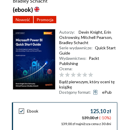
Bradley Schacht
(ebook)
Nowość
Promocja
Autorzy:
Devin Knight
,
Erin
Ostrowsky
,
Mitchell Pearson
,
Bradley Schacht
Serie wydawnicze:
Quick Start
Guide
Wydawnictwo:
Packt
Publishing
Ocena:
Bądź pierwszym, który oceni tę
książkę
Dostępny format:
ePub
125,10 zł
Ebook
139,00 zł
(-10%)
139,00 zł najniższa cena z 30 dni