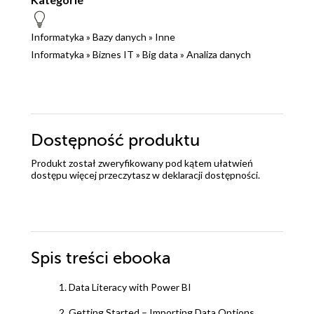
Informatyka
»
Bazy danych
»
Inne
Informatyka
»
Biznes IT
»
Big data
»
Analiza danych
Dostępność produktu
Produkt został zweryfikowany pod kątem ułatwień
dostępu więcej przeczytasz w
deklaracji dostępności
.
Spis treści
ebooka
1. Data Literacy with Power BI
2. Getting Started – Importing Data Options