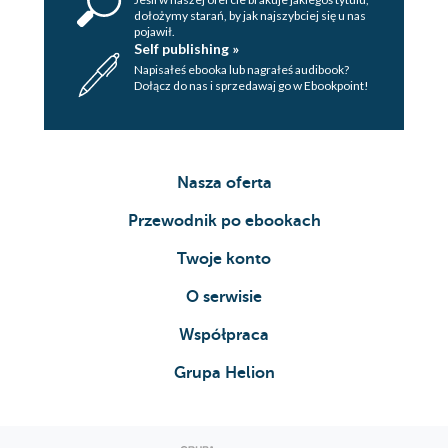
dołożymy starań, by jak najszybciej się u nas
pojawił.
Self publishing »
Napisałeś ebooka lub nagrałeś audibook?
Dołącz do nas i sprzedawaj go w Ebookpoint!
Nasza oferta
Przewodnik po ebookach
Twoje konto
O serwisie
Współpraca
Grupa Helion