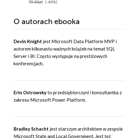
79.00zł
(-40%)
67.00z
Wydanie IV
O autorach
ebooka
Devin Knight
jest Microsoft Data Platform MVP i
autorem kilkunastu ważnych książek na temat SQL
Server i BI. Często występuje na prestiżowych
konferencjach.
Erin Ostrowsky
to przedsiębiorczyni i konsultantka z
zakresu Microsoft Power Platform.
Bradley Schacht
jest starszym architektem w zespole
Microsoft State and Local Government. Jest też