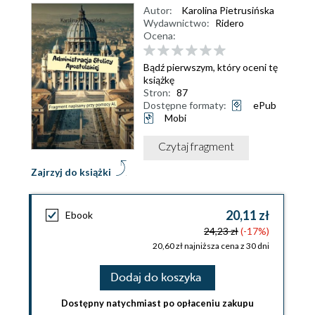
Autor:
Karolina Pietrusińska
Wydawnictwo:
Ridero
Ocena:
Bądź pierwszym, który oceni tę
książkę
Stron:
87
Dostępne formaty:
ePub
Mobi
Czytaj fragment
Zajrzyj do książki
20,11 zł
Ebook
24,23 zł
(-17%)
20,60 zł najniższa cena z 30 dni
Dodaj do koszyka
Dostępny natychmiast po opłaceniu zakupu