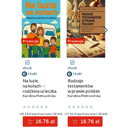
Promocja
Promocja
Promocja
ebook
ebook
ebook
16 pkt
16 pkt
20 pkt
Na luzie,
Rodzaje
Seryjny
na kołach --
testamentów
z moty
rodzinna ucieczka
w prawie polskim
seksualn
od systemu
Karolina Pietrusińska
Karolina Pietrusińska
analiza
Karolina P
(20,19 zł najniższa cena z 30 dni)
(17,16 zł najniższa cena z 30 dni)
(20,60 zł najni
16.76 zł
16.76 zł
2