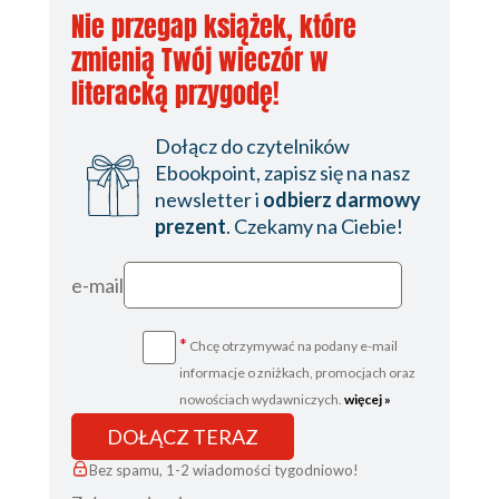
Nie przegap książek, które
zmienią Twój wieczór w
literacką przygodę!
Dołącz do czytelników
Ebookpoint, zapisz się na nasz
newsletter i
odbierz darmowy
prezent
. Czekamy na Ciebie!
e-mail
*
Chcę otrzymywać na podany e-mail
informacje o zniżkach, promocjach oraz
nowościach wydawniczych.
więcej »
DOŁĄCZ TERAZ
Bez spamu, 1-2 wiadomości tygodniowo!