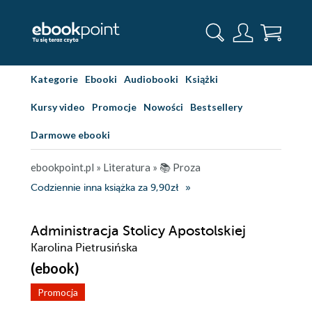
Kategorie
Ebooki
Audiobooki
Książki
Kursy video
Promocje
Nowości
Bestsellery
Darmowe ebooki
ebookpoint.pl
»
Literatura
»
📚 Proza
Codziennie inna książka za 9,90zł
Administracja Stolicy Apostolskiej
Karolina Pietrusińska
(ebook)
Promocja