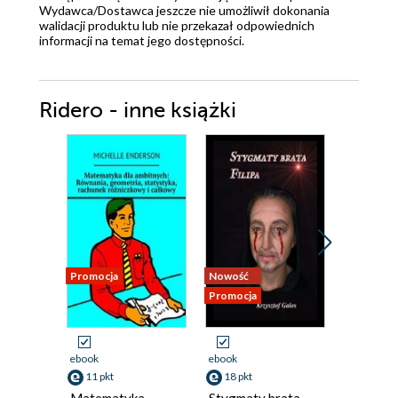
Wydawca/Dostawca jeszcze nie umożliwił dokonania
walidacji produktu lub nie przekazał odpowiednich
informacji na temat jego dostępności.
Ridero - inne książki
Promocja
Nowość
Nowość
Promocja
Promocja
ebook
ebook
ebook
11 pkt
18 pkt
13 pkt