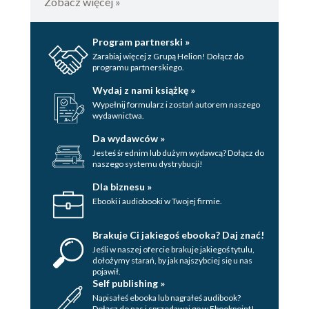
Zobacz więcej »
Program partnerski »
Zarabiaj więcej z Grupą Helion! Dołącz do
programu partnerskiego.
Wydaj z nami książkę »
Wypełnij formularz i zostań autorem naszego
wydawnictwa.
Da wydawców »
Jesteś średnim lub dużym wydawcą? Dołącz do
naszego systemu dystrybucji!
Dla biznesu »
Ebooki i audiobooki w Twojej firmie.
Brakuje Ci jakiegoś ebooka? Daj znać!
Jeśli w naszej ofercie brakuje jakiegoś tytulu,
dołożymy starań, by jak najszybciej się u nas
pojawił.
Self publishing »
Napisałeś ebooka lub nagrałeś audibook?
Dołącz do nas i sprzedawaj go w Ebookpoint!