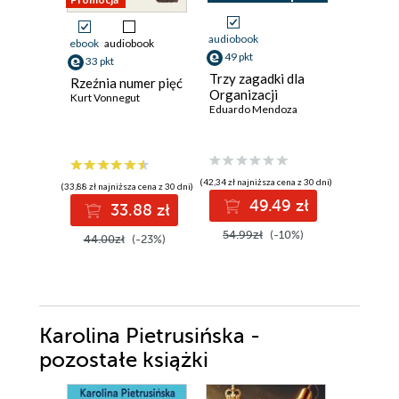
audiobook
ebook
audiobook
ebook
49 pkt
33 pkt
36 pkt
Trzy zagadki dla
Rzeźnia numer pięć
Draka w
Organizacji
Kurt Vonnegut
Chester H
Eduardo Mendoza
(42,34 zł najniższa cena z 30 dni)
(33,88 zł najniższa cena z 30 dni)
(31,50 zł najni
49.49 zł
33.88 zł
3
54.99zł
(-10%)
44.00zł
(-23%)
45.00z
Karolina Pietrusińska -
pozostałe książki