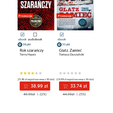
Promocja
Promocja
ebook
audiobook
ebook
38 pkt
33 pkt
Rok szarańczy
Glatz. Zamieć
Terry Hayes
Tomasz Duszyński
(25,90 zł najniższa cena z 30 dni)
(19,99 zł najniższa cena z 30 dni)
38.99 zł
33.74 zł
49.99zł
(-22%)
44.99zł
(-25%)