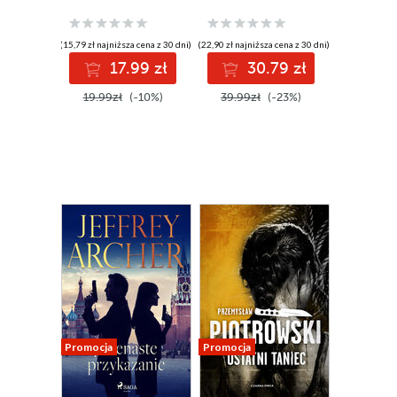
(15,79 zł najniższa cena z 30 dni)
(22,90 zł najniższa cena z 30 dni)
17.99 zł
30.79 zł
19.99zł
(-10%)
39.99zł
(-23%)
Promocja
Promocja