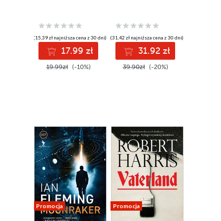
(15,39 zł najniższa cena z 30 dni)
(31,42 zł najniższa cena z 30 dni)
17.99 zł
31.92 zł
19.99zł
(-10%)
39.90zł
(-20%)
Promocja
Promocja