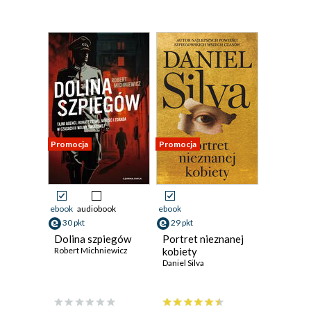
Promocja
Promocja
ebook
audiobook
ebook
30 pkt
29 pkt
Dolina szpiegów
Portret nieznanej
Robert Michniewicz
kobiety
Daniel Silva