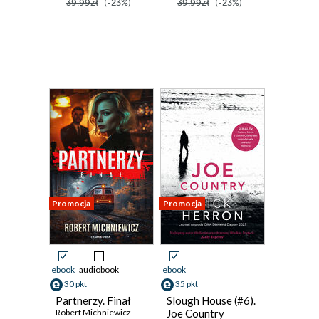
39.99zł
(-23%)
39.99zł
(-23%)
Promocja
Promocja
ebook
audiobook
ebook
30 pkt
35 pkt
Partnerzy. Finał
Slough House (#6).
Robert Michniewicz
Joe Country