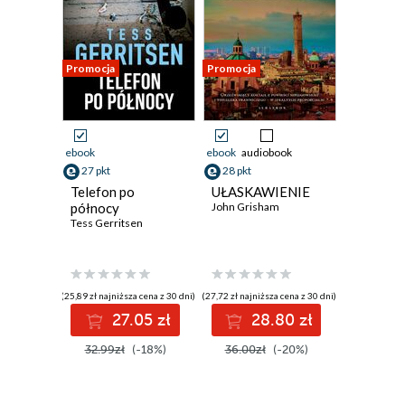
Promocja
Promocja
ebook
ebook
audiobook
27 pkt
28 pkt
Telefon po
UŁASKAWIENIE
północy
John Grisham
Tess Gerritsen
(25,89 zł najniższa cena z 30 dni)
(27,72 zł najniższa cena z 30 dni)
27.05 zł
28.80 zł
32.99zł
(-18%)
36.00zł
(-20%)