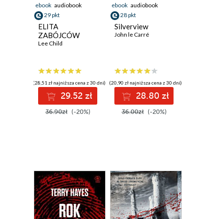
ebook
audiobook
ebook
audiobook
29 pkt
28 pkt
ELITA
Silverview
ZABÓJCÓW
John le Carré
Lee Child
(28,51 zł najniższa cena z 30 dni)
(20,90 zł najniższa cena z 30 dni)
29.52 zł
28.80 zł
36.90zł
(-20%)
36.00zł
(-20%)