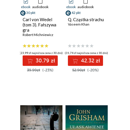
ebook
audiobook
ebook
audiobook
30 pkt
42 pkt
Carl von Wedel
Q. Cząstka strachu
(tom 3). Fałszywa
Vaseem Khan
gra
Robert Michniewicz
(23,99 zł najniższa cena z 30 dni)
(31,74 zł najniższa cena z 30 dni)
30.79 zł
42.32 zł
39.99zł
(-23%)
52.90zł
(-20%)