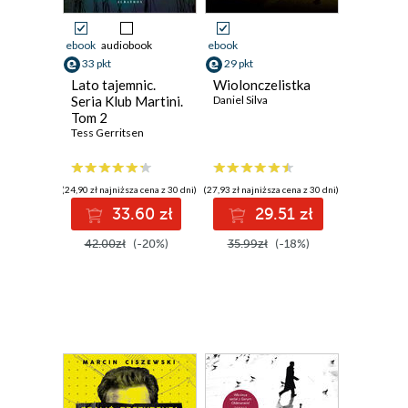
ebook
audiobook
ebook
33 pkt
29 pkt
Lato tajemnic.
Wiolonczelistka
Seria Klub Martini.
Daniel Silva
Tom 2
Tess Gerritsen
(24,90 zł najniższa cena z 30 dni)
(27,93 zł najniższa cena z 30 dni)
33.60 zł
29.51 zł
42.00zł
(-20%)
35.99zł
(-18%)