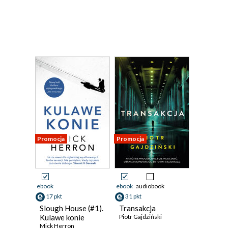
Promocja
Promocja
ebook
ebook
audiobook
17 pkt
31 pkt
Slough House (#1).
Transakcja
Kulawe konie
Piotr Gajdziński
Mick Herron