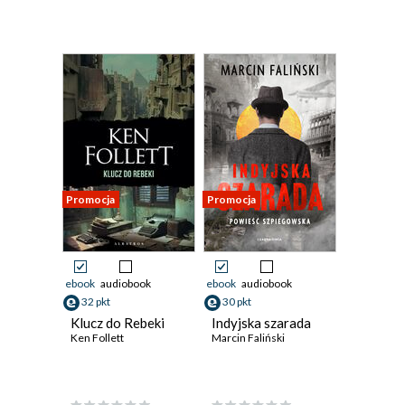
Promocja
Promocja
ebook
audiobook
ebook
audiobook
32 pkt
30 pkt
Klucz do Rebeki
Indyjska szarada
Ken Follett
Marcin Faliński