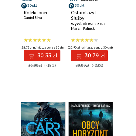
30 pkt
30 pkt
Kolekcjoner
Ostatni azyl.
Daniel Silva
Służby
wywiadowcze na
tropie artefaktów i
Marcin Faliński
tajnych
dokumentów
(28,72 zł najniższa cena z 30 dni)
(22,90 zł najniższa cena z 30 dni)
30.33 zł
30.79 zł
36.99zł
(-18%)
39.99zł
(-23%)