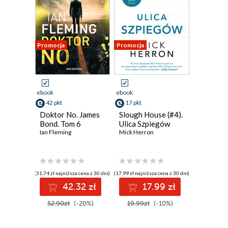
Promocja
Promocja
ebook
ebook
42 pkt
17 pkt
Doktor No. James
Slough House (#4).
Bond. Tom 6
Ulica Szpiegów
Ian Fleming
Mick Herron
(31,74 zł najniższa cena z 30 dni)
(17,99 zł najniższa cena z 30 dni)
42.32 zł
17.99 zł
52.90zł
(-20%)
19.99zł
(-10%)