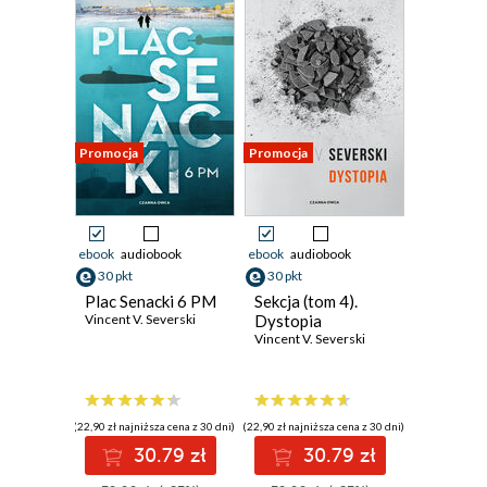
Promocja
Promocja
ebook
audiobook
ebook
audiobook
30 pkt
30 pkt
Plac Senacki 6 PM
Sekcja (tom 4).
Vincent V. Severski
Dystopia
Vincent V. Severski
(22,90 zł najniższa cena z 30 dni)
(22,90 zł najniższa cena z 30 dni)
30.79 zł
30.79 zł