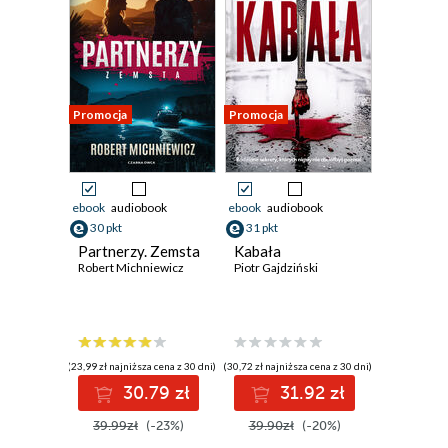
Promocja
Promocja
ebook
audiobook
ebook
audiobook
30 pkt
31 pkt
Partnerzy. Zemsta
Kabała
Robert Michniewicz
Piotr Gajdziński
(23,99 zł najniższa cena z 30 dni)
(30,72 zł najniższa cena z 30 dni)
30.79 zł
31.92 zł
39.99zł
(-23%)
39.90zł
(-20%)