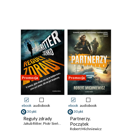
Promocja
Promocja
ebook
audiobook
ebook
audiobook
30 pkt
30 pkt
Reguły zdrady
Partnerzy.
Jakub Ritter
,
Piotr Sieńko
Początek
Robert Michniewicz