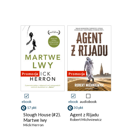
Promocja
Promocja
ebook
ebook
audiobook
17 pkt
30 pkt
Slough House (#2).
Agent z Rijadu
Martwe lwy
Robert Michniewicz
Mick Herron