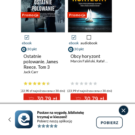
Promocja
Promocja
ebook
ebook
audiobook
30 pkt
30 pkt
Ostatnie
Obcy horyzont
polowanie. James
Marcin Faliński
,
Rafał Barnaś
Reece. Tom 3
Jack Carr
(22,90 zł najniższa cena z 30 dni)
(23,99 zł najniższa cena z 30 dni)
30.79 zł
30.79 zł
39.99zł
(-23%)
39.99zł
(-23%)