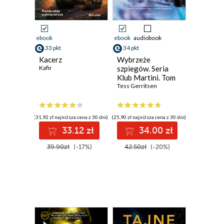
ebook
ebook
audiobook
33 pkt
34 pkt
Kacerz
Wybrzeże
Kafir
szpiegów. Seria
Klub Martini. Tom
1
Tess Gerritsen
(31,92 zł najniższa cena z 30 dni)
(25,90 zł najniższa cena z 30 dni)
33.12 zł
34.00 zł
39.90zł
(-17%)
42.50zł
(-20%)