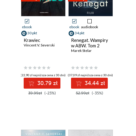
ebook
ebook
audiobook
30 pkt
34 pkt
Krawiec
Renegat. Wampiry
Vincent V. Severski
w ABW. Tom 2
Marek Stelar
(22,90 zł najniższa cena z 30 dni)
(37,09 zł najniższa cena z 30 dni)
30.79 zł
34.44 zł
39.99zł
(-23%)
52.99zł
(-35%)