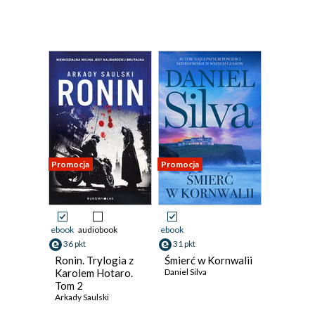
Promocja
Promocja
ebook
audiobook
ebook
36 pkt
31 pkt
Ronin. Trylogia z
Śmierć w Kornwalii
Karolem Hotaro.
Daniel Silva
Tom 2
Arkady Saulski