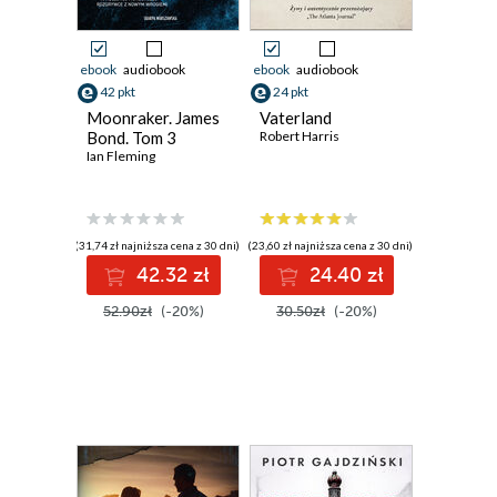
ebook
audiobook
ebook
audiobook
42 pkt
24 pkt
Moonraker. James
Vaterland
Bond. Tom 3
Robert Harris
Ian Fleming
(31,74 zł najniższa cena z 30 dni)
(23,60 zł najniższa cena z 30 dni)
42.32 zł
24.40 zł
52.90zł
(-20%)
30.50zł
(-20%)