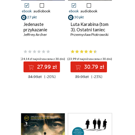
ebook
audiobook
ebook
audiobook
27 pkt
30 pkt
Jedenaste
Luta Karabina (tom
przykazanie
3). Ostatni taniec
Jeffrey Archer
Przemysław Piotrowski
(24,14 zł najniższa cena z 30 dni)
(23,99 zł najniższa cena z 30 dni)
27.99 zł
30.79 zł
34.99zł
(-20%)
39.99zł
(-23%)