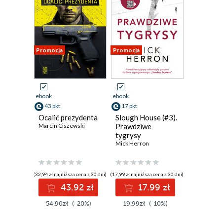
Promocja
Promocja
ebook
ebook
43 pkt
17 pkt
Ocalić prezydenta
Slough House (#3).
Marcin Ciszewski
Prawdziwe
tygrysy
Mick Herron
(32,94 zł najniższa cena z 30 dni)
(17,99 zł najniższa cena z 30 dni)
43.92 zł
17.99 zł
54.90zł
(-20%)
19.99zł
(-10%)