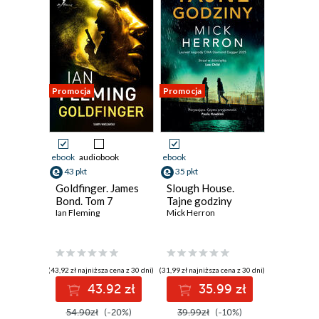
Promocja
Promocja
ebook
audiobook
ebook
43 pkt
35 pkt
Goldfinger. James
Slough House.
Bond. Tom 7
Tajne godziny
Ian Fleming
Mick Herron
(43,92 zł najniższa cena z 30 dni)
(31,99 zł najniższa cena z 30 dni)
43.92 zł
35.99 zł
54.90zł
(-20%)
39.99zł
(-10%)