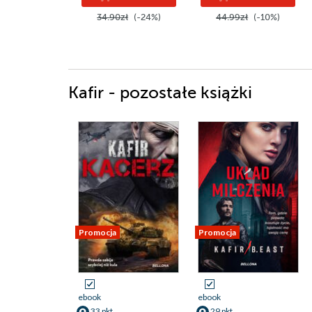
34.90zł
(-24%)
44.99zł
(-10%)
Kafir - pozostałe książki
Promocja
Promocja
ebook
ebook
33 pkt
29 pkt