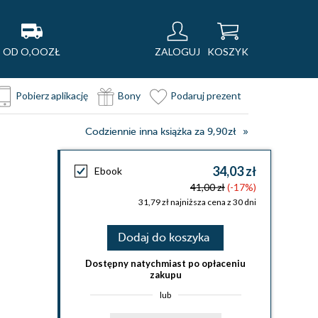
OD O,OOZŁ
ZALOGUJ
KOSZYK
Pobierz aplikację
Bony
Podaruj prezent
Codziennie inna książka za 9,90zł
34,03 zł
Ebook
41,00 zł
(-17%)
31,79 zł najniższa cena z 30 dni
Dodaj do koszyka
Dostępny natychmiast po opłaceniu
zakupu
lub