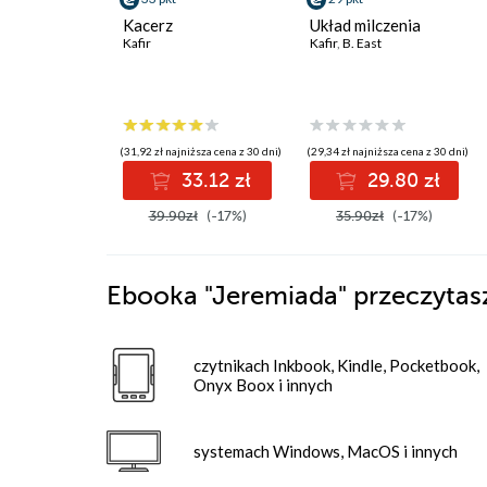
Kacerz
Układ milczenia
Kafir
Kafir
,
B. East
(31,92 zł najniższa cena z 30 dni)
(29,34 zł najniższa cena z 30 dni)
33.12 zł
29.80 zł
39.90zł
(-17%)
35.90zł
(-17%)
Ebooka
"Jeremiada"
przeczytas
czytnikach Inkbook, Kindle, Pocketbook,
Onyx Boox i innych
systemach Windows, MacOS i innych