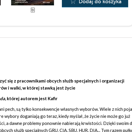
Dodaj do koszyka
yć się z pracownikami obcych służb specjalnych i organizacji
 i walki, w której stawką jest życie
ada
, której autorem jest
Kafir
 ani pech, są tylko konsekwencje własnych wyborów. Wiele z nich poja
re wybory doganiają go teraz, kiedy myślał, że życie nie może go już
ści, a dawne problemy ponownie nabierają krwistości. Dzięki swoim 
 obcych służb specjalnych GRU, CIA, SBU, HUR, DIA... Tym razem puł