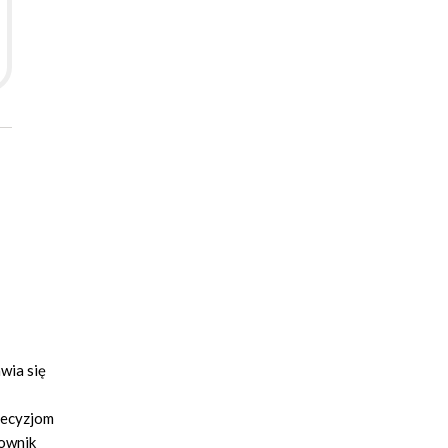
wia się
decyzjom
kownik