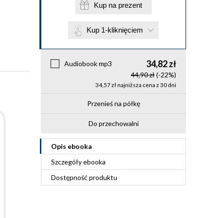
Kup na prezent
Kup 1-kliknięciem
34,82 zł
Audiobook mp3
44,90 zł
(-22%)
34,57 zł najniższa cena z 30 dni
Przenieś na półkę
Do przechowalni
Opis
ebooka
Szczegóły
ebooka
Dostępność produktu