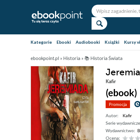
Kategorie
Ebooki
Audiobooki
Książki
Kursy v
ebookpoint.pl
»
Historia
»
📚 Historia Świata
Jeremi
Kafir
(ebook)
Promocja
Autor:
Kafir
Serie wydawnicze
Wydawnictwo:
B
Ocena: