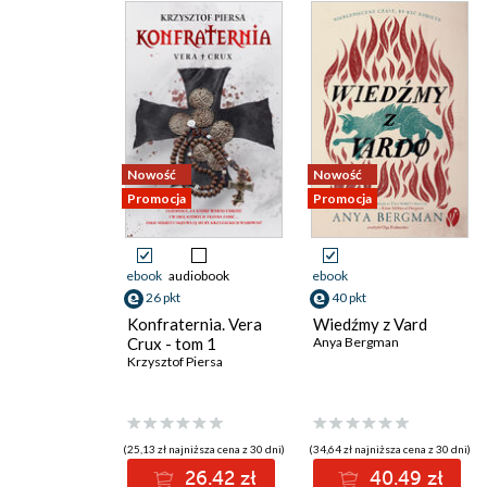
Nowość
Nowość
Promocja
Promocja
ebook
audiobook
ebook
26 pkt
40 pkt
Konfraternia. Vera
Wiedźmy z Vard
Crux - tom 1
Anya Bergman
Krzysztof Piersa
(25,13 zł najniższa cena z 30 dni)
(34,64 zł najniższa cena z 30 dni)
26.42 zł
40.49 zł