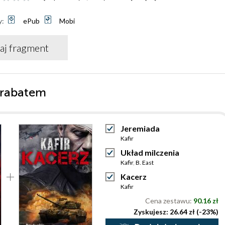
y:
ePub
Mobi
aj fragment
 rabatem
Jeremiada
Kafir
Układ milczenia
Kafir
,
B. East
Kacerz
Kafir
Cena zestawu:
90.16 zł
Zyskujesz: 26.64 zł (-23%)