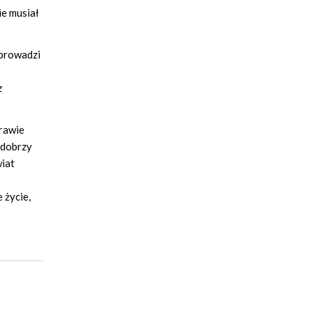
ie musiał
 prowadzi
z
prawie
y dobrzy
wiat
 życie,