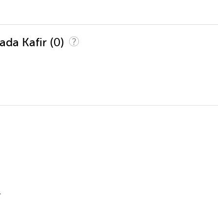
(0)
iada Kafir
4