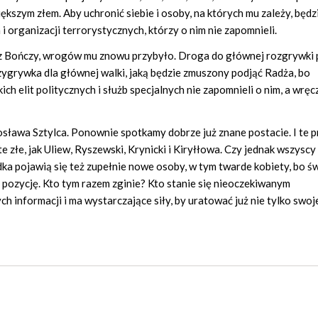
ększym złem. Aby uchronić siebie i osoby, na których mu zależy, będz
 i organizacji terrorystycznych, którzy o nim nie zapomnieli.
z Bończy, wrogów mu znowu przybyło. Droga do głównej rozgrywki
zygrywka dla głównej walki, jaką będzie zmuszony podjąć Radża, bo
ch elit politycznych i służb specjalnych nie zapomnieli o nim, a wręc
sława Sztylca. Ponownie spotkamy dobrze już znane postacie. I te 
 te złe, jak Uliew, Ryszewski, Krynicki i Kiryłłowa. Czy jednak wszysc
adka pojawią się też zupełnie nowe osoby, w tym twarde kobiety, bo ś
 pozycję. Kto tym razem zginie? Kto stanie się nieoczekiwanym
 informacji i ma wystarczające siły, by uratować już nie tylko swoje