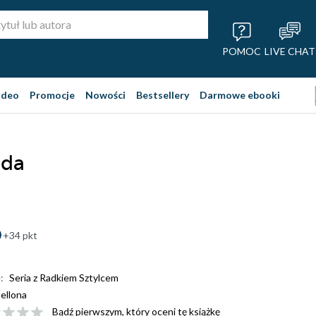
POMOC
LIVE CHAT
ideo
Promocje
Nowości
Bestsellery
Darmowe ebooki
ada
+34 pkt
:
Seria z Radkiem Sztylcem
ellona
Bądź pierwszym, który oceni tę książkę