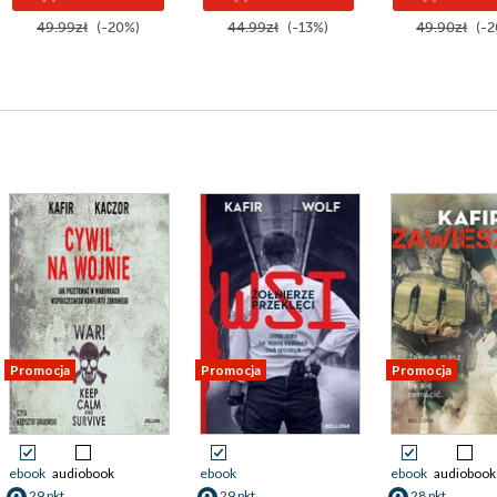
49.99zł
(-20%)
44.99zł
(-13%)
49.90zł
(-2
Promocja
Promocja
Promocja
ebook
audiobook
ebook
ebook
audiobook
29 pkt
29 pkt
28 pkt