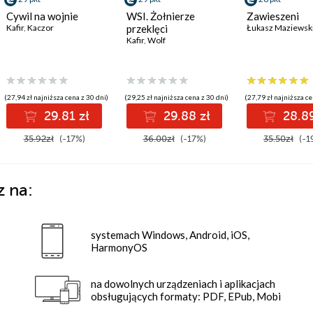
Cywil na wojnie
WSI. Żołnierze
Zawieszeni
Kafir
,
Kaczor
przeklęci
Łukasz Maziewsk
Kafir
,
Wolf
(27,94 zł najniższa cena z 30 dni)
(29,25 zł najniższa cena z 30 dni)
(27,79 zł najniższa ce
29.81 zł
29.88 zł
28.89
35.92zł
(-17%)
36.00zł
(-17%)
35.50zł
(-1
z na:
systemach Windows, Android, iOS,
HarmonyOS
na dowolnych urządzeniach i aplikacjach
obsługujących formaty: PDF, EPub, Mobi