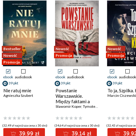
Bestseller
Nowość
Nowość
Nowość
Promocja
Promocja
Promocja
ebook
audiobook
ebook
audiobook
ebook
audiobook
39 pkt
39 pkt
39 pkt
Nie ratuj mnie
Powstanie
To ja, Szpilka.
Agnieszka Szubert
Warszawskie.
Marcin Ciszewski
Między faktami a
legendą
Sławomir Koper
,
Tymoteusz Pawłowski
(32,49 zł najniższa cena z 30 dni)
(34,64 zł najniższa cena z 30 dni)
(32,43 zł najniższa ce
39.99 zł
39.14 zł
39.92