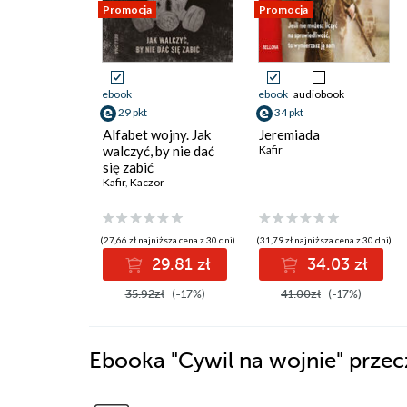
Promocja
Promocja
ebook
ebook
audiobook
29 pkt
34 pkt
Alfabet wojny. Jak
Jeremiada
walczyć, by nie dać
Kafir
się zabić
Kafir
,
Kaczor
(27,66 zł najniższa cena z 30 dni)
(31,79 zł najniższa cena z 30 dni)
29.81 zł
34.03 zł
35.92zł
(-17%)
41.00zł
(-17%)
Ebooka
"Cywil na wojnie"
przec