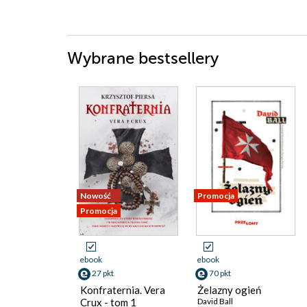
Wybrane bestsellery
Nowość
Promocja
Promocja
ebook
ebook
27 pkt
70 pkt
Konfraternia. Vera
Żelazny ogień
Crux - tom 1
David Ball