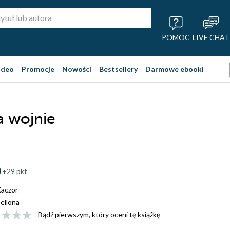
POMOC
LIVE CHAT
ideo
Promocje
Nowości
Bestsellery
Darmowe ebooki
a wojnie
+29 pkt
aczor
ellona
Bądź pierwszym, który oceni tę książkę