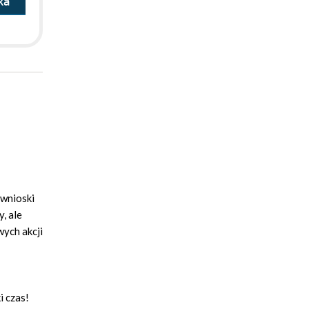
ka
 wnioski
, ale
ych akcji
i czas!