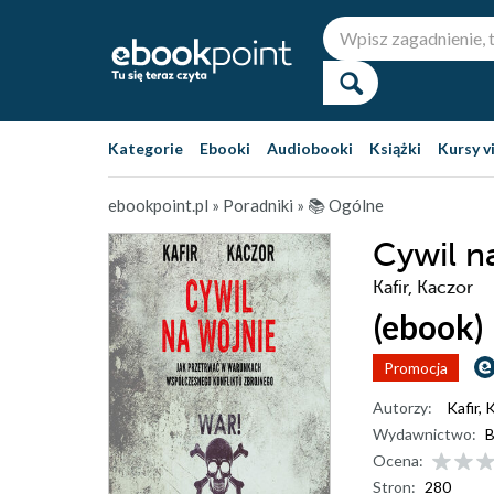
Kategorie
Ebooki
Audiobooki
Książki
Kursy v
ebookpoint.pl
»
Poradniki
»
📚 Ogólne
Cywil n
Kafir, Kaczor
(ebook)
Promocja
Autorzy:
Kafir
,
K
Wydawnictwo:
B
Ocena:
Stron:
280