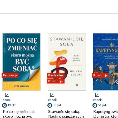
Promocja
Bestseller
Promocja
Promocja
ebook
ebook
ebook
13 pkt
33 pkt
61 pkt
Po co się zmieniać,
Stawanie się sobą.
Kapetyngowie
skoro można być
Nauki o ścieżce życia
Dynastia, któ