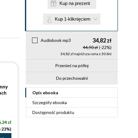
Kup na prezent
Kup 1-kliknięciem
34,82 zł
Audiobook mp3
44,90 zł
(-22%)
34,82 zł najniższa cena z 30 dni
Przenieś na półkę
Do przechowalni
enny
ach
Opis
ebooka
Szczegóły
ebooka
Dostępność produktu
.24 zł
(-23%)