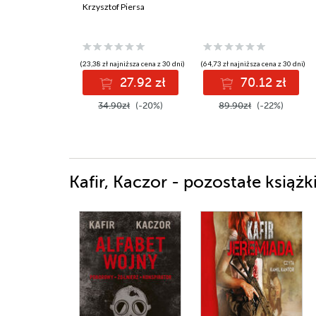
Krzysztof Piersa
(23,38 zł najniższa cena z 30 dni)
(64,73 zł najniższa cena z 30 dni)
27.92 zł
70.12 zł
34.90zł
(-20%)
89.90zł
(-22%)
Kafir, Kaczor - pozostałe książk