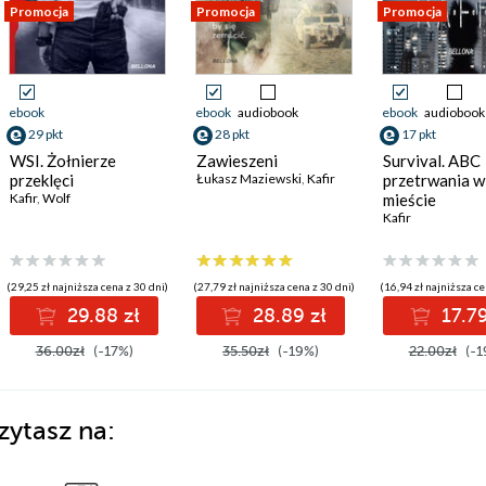
Promocja
Promocja
Promocja
ebook
ebook
audiobook
ebook
audiobook
29 pkt
28 pkt
17 pkt
WSI. Żołnierze
Zawieszeni
Survival. ABC
przeklęci
Łukasz Maziewski
,
Kafir
przetrwania w
Kafir
,
Wolf
mieście
Kafir
(29,25 zł najniższa cena z 30 dni)
(27,79 zł najniższa cena z 30 dni)
(16,94 zł najniższa ce
29.88 zł
28.89 zł
17.79
36.00zł
(-17%)
35.50zł
(-19%)
22.00zł
(-1
zytasz na: