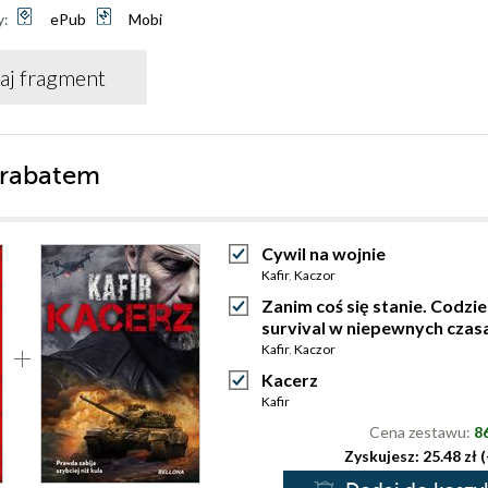
y:
ePub
Mobi
aj fragment
 rabatem
Cywil na wojnie
Kafir
,
Kaczor
Zanim coś się stanie. Codzi
survival w niepewnych czas
Kafir
,
Kaczor
Kacerz
Kafir
Cena zestawu:
86
Zyskujesz: 25.48 zł 