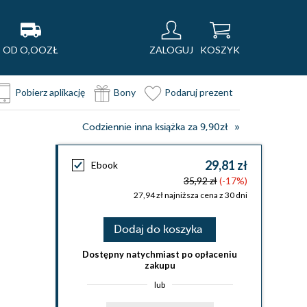
OD O,OOZŁ
ZALOGUJ
KOSZYK
Pobierz aplikację
Bony
Podaruj prezent
Codziennie inna książka za 9,90zł
29,81 zł
Ebook
35,92 zł
(-17%)
27,94 zł najniższa cena z 30 dni
Dodaj do koszyka
Dostępny natychmiast po opłaceniu
zakupu
lub