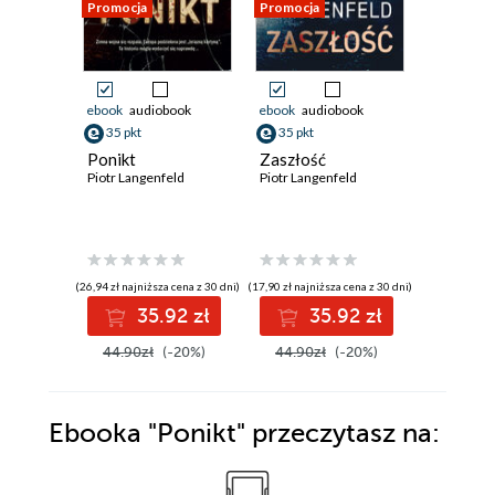
Promocja
Promocja
Promocja
ebook
audiobook
ebook
audiobook
ebook
aud
35 pkt
35 pkt
35 pkt
Ponikt
Zaszłość
Quadria
Piotr Langenfeld
Piotr Langenfeld
Piotr Lang
(26,94 zł najniższa cena z 30 dni)
(17,90 zł najniższa cena z 30 dni)
(17,90 zł najni
35.92 zł
35.92 zł
3
44.90zł
(-20%)
44.90zł
(-20%)
44.90z
Ebooka
"Ponikt"
przeczytasz na: