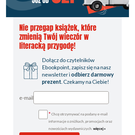
Nie przegap książek, które
zmienią Twój wieczór w
literacką przygodę!
Dołącz do czytelników
Ebookpoint, zapisz się na nasz
newsletter i
odbierz darmowy
prezent
. Czekamy na Ciebie!
e-mail
*
Chcę otrzymywać na podany e-mail
informacje o zniżkach, promocjach oraz
nowościach wydawniczych.
więcej »