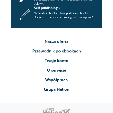
pojawił.
Self publishing »
Napisałeś ebooka lub nagrałeś audibook?
Dołącz do nas i sprzedawaj go w Ebookpoint!
Nasza oferta
Przewodnik po ebookach
Twoje konto
O serwisie
Współpraca
Grupa Helion