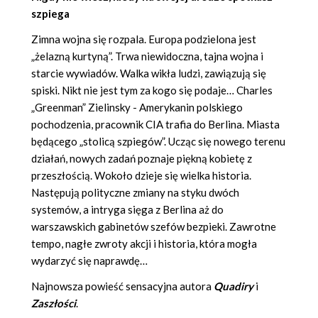
szpiega
Zimna wojna się rozpala. Europa podzielona jest
„żelazną kurtyną”. Trwa niewidoczna, tajna wojna i
starcie wywiadów. Walka wikła ludzi, zawiązują się
spiski. Nikt nie jest tym za kogo się podaje… Charles
„Greenman” Zielinsky - Amerykanin polskiego
pochodzenia, pracownik CIA trafia do Berlina. Miasta
będącego „stolicą szpiegów”. Ucząc się nowego terenu
działań, nowych zadań poznaje piękną kobietę z
przeszłością. Wokoło dzieje się wielka historia.
Następują polityczne zmiany na styku dwóch
systemów, a intryga sięga z Berlina aż do
warszawskich gabinetów szefów bezpieki. Zawrotne
tempo, nagłe zwroty akcji i historia, która mogła
wydarzyć się naprawdę…
Najnowsza powieść sensacyjna autora
Quadiry
i
Zaszłości
.