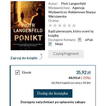
Autor:
Piotr Langenfeld
Wydawnictwo:
Agencja
Wydawniczo-Reklamowa Skarpa
Warszawska
Ocena:
Bądź pierwszym, który oceni tę
książkę
Dostępne formaty:
ePub
Mobi
Czytaj fragment
Zajrzyj do książki
35,92 zł
Ebook
44,90 zł
(-20%)
26,94 zł najniższa cena z 30 dni
Dodaj do koszyka
Dostępny natychmiast po opłaceniu zakupu