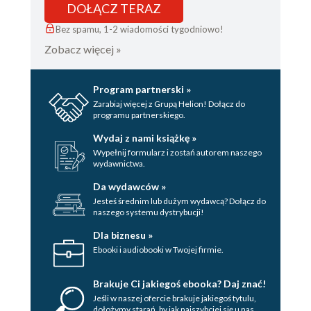
DOŁĄCZ TERAZ
Bez spamu, 1-2 wiadomości tygodniowo!
Zobacz więcej »
Program partnerski »
Zarabiaj więcej z Grupą Helion! Dołącz do
programu partnerskiego.
Wydaj z nami książkę »
Wypełnij formularz i zostań autorem naszego
wydawnictwa.
Da wydawców »
Jesteś średnim lub dużym wydawcą? Dołącz do
naszego systemu dystrybucji!
Dla biznesu »
Ebooki i audiobooki w Twojej firmie.
Brakuje Ci jakiegoś ebooka? Daj znać!
Jeśli w naszej ofercie brakuje jakiegoś tytulu,
dołożymy starań, by jak najszybciej się u nas