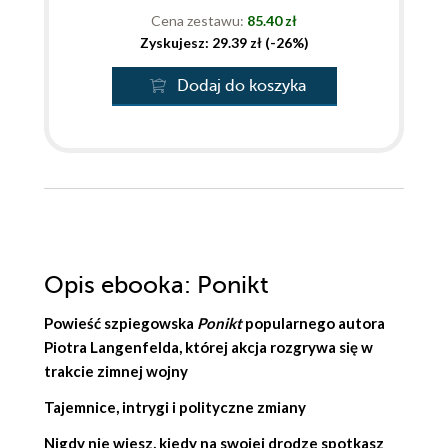
Cena zestawu:
85.40 zł
Zyskujesz: 29.39 zł (-26%)
Dodaj do koszyka
Opis
ebooka
: Ponikt
Powieść szpiegowska
Ponikt
popularnego autora
Piotra Langenfelda
, której akcja rozgrywa się w
trakcie zimnej wojny
Tajemnice, intrygi i polityczne zmiany
Nigdy nie wiesz, kiedy na swojej drodze spotkasz