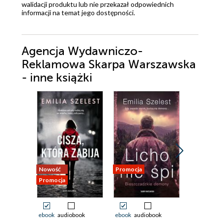
walidacji produktu lub nie przekazał odpowiednich
informacji na temat jego dostępności.
Agencja Wydawniczo-
Reklamowa Skarpa Warszawska
- inne książki
Nowość
Promocja
Promocja
Promocja
ebook
audiobook
ebook
audiobook
ebook
aud