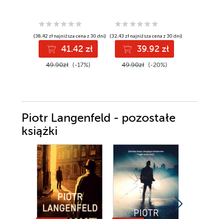
(38,42 zł najniższa cena z 30 dni)
(32,43 zł najniższa cena z 30 dni)
(26,79 zł najni
41.42 zł
39.92 zł
3
49.90zł
(-17%)
49.90zł
(-20%)
39.99z
Piotr Langenfeld - pozostałe
książki