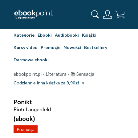
Kategorie
Ebooki
Audiobooki
Książki
Kursy video
Promocje
Nowości
Bestsellery
Darmowe ebooki
ebookpoint.pl
»
Literatura
»
📚 Sensacja
Codziennie inna książka za 9,90zł
Ponikt
Piotr Langenfeld
(ebook)
Promocja