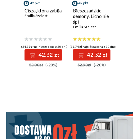
42 pkt
42 pkt
42 pkt
Cisza, która zabija
Bieszczadzkie
Spadek 
Emilia Szelest
demony. Licho nie
Mieczysła
śpi
Emilia Szelest
(34,39 zł najniższa cena z 30 dni)
(31,74 zł najniższa cena z 30 dni)
(42,32 zł najni
42.32 zł
42.32 zł
4
52.90zł
(-20%)
52.90zł
(-20%)
52.90z