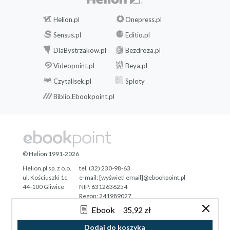
Helion.pl
Onepress.pl
Sensus.pl
Editio.pl
DlaBystrzakow.pl
Bezdroza.pl
Videopoint.pl
Beya.pl
Czytalisek.pl
Sploty
Biblio.Ebookpoint.pl
© Helion 1991-2026
Helion.pl sp. z o.o.
tel. (32) 230-98-63
ul. Kościuszki 1c
e-mail:
[wyświetl email]@ebookpoint.pl
44-100 Gliwice
NIP: 6312636254
Regon: 241989027
Ebook
35,92 zł
Designed with ♥ by
Tonik.pl
Dodaj do koszyka