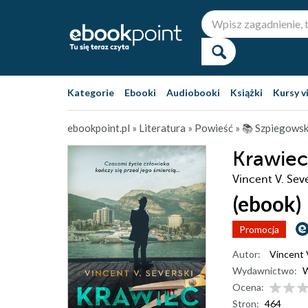
Kategorie
Ebooki
Audiobooki
Książki
Kursy v
ebookpoint.pl
»
Literatura
»
Powieść
»
📚 Szpiegows
Krawiec
Vincent V. Seve
(ebook)
Promocja
Autor:
Vincent 
Wydawnictwo:
W
Ocena:
Stron:
464