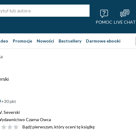
POMOC
LIVE CHAT
ideo
Promocje
Nowości
Bestsellery
Darmowe ebooki
ka
rski
+30 pkt
V. Severski
ydawnictwo Czarna Owca
Bądź pierwszym, który oceni tę książkę