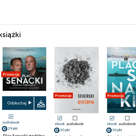
książki
Promocja
Promocja
Promocja
Odsłuchaj
audiobook
ebook
audiobook
ebook
audiobook
29 pkt
30 pkt
30 pkt
Plac Senacki godzina