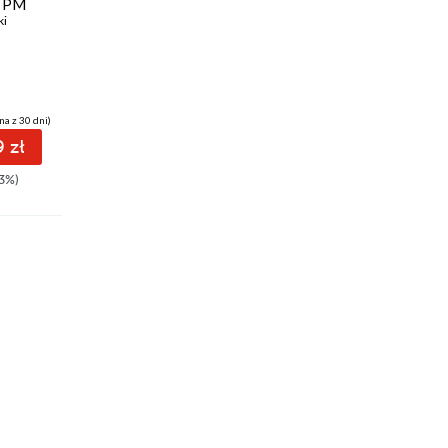
6 PM
Nielegalni (Tom 4).
Nielegalni (Tom 1).
ki
Niepokorni
Nielegalni
Vincent V. Severski
Vincent V. Severski
na z 30 dni)
(20,99 zł najniższa cena z 30 dni)
(22,90 zł najniższa cena z 30 dni)
 zł
26.94 zł
30.79 zł
3%)
34.99zł
(-23%)
39.99zł
(-23%)