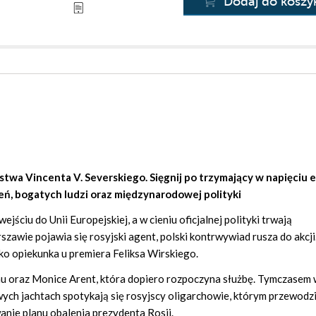
Dodaj do koszy
rstwa
Vincenta V. Severskiego
. Sięgnij po trzymający w napięciu
eń, bogatych ludzi oraz międzynarodowej polityki
ejściu do Unii Europejskiej, a w cieniu oficjalnej polityki trwają
awie pojawia się rosyjski agent, polski kontrwywiad rusza do akcji
ko opiekunka u premiera Feliksa Wirskiego.
 oraz Monice Arent, która dopiero rozpoczyna służbę. Tymczasem 
wych jachtach spotykają się rosyjscy oligarchowie, którym przewodz
anie planu obalenia prezydenta Rosji.