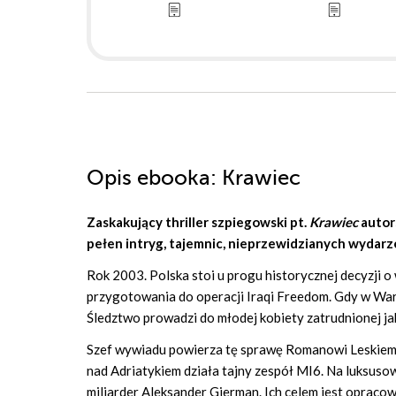
Opis
ebooka
: Krawiec
Zaskakujący thriller szpiegowski pt.
Krawiec
auto
pełen intryg, tajemnic, nieprzewidzianych wydarz
Rok 2003. Polska stoi u progu historycznej decyzji o w
przygotowania do operacji Iraqi Freedom. Gdy w Warsz
Śledztwo prowadzi do młodej kobiety zatrudnionej ja
Szef wywiadu powierza tę sprawę Romanowi Leskiemu
nad Adriatykiem działa tajny zespół MI6. Na luksuso
miliarder Aleksander Gierman. Ich celem jest opracow