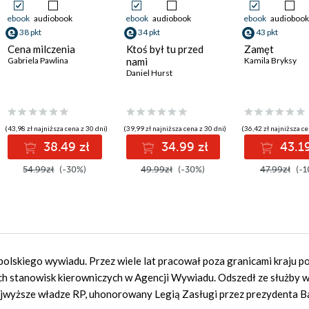
ebook
audiobook
ebook
audiobook
ebook
audiobook
38 pkt
34 pkt
43 pkt
Cena milczenia
Ktoś był tu przed
Zamęt
Gabriela Pawlina
nami
Kamila Bryksy
Daniel Hurst
(43,98 zł najniższa cena z 30 dni)
(39,99 zł najniższa cena z 30 dni)
(36,42 zł najniższa ce
38.49 zł
34.99 zł
43.19
54.99zł
(-30%)
49.99zł
(-30%)
47.99zł
(-1
polskiego wywiadu. Przez wiele lat pracował poza granicami kraju p
ch stanowisk kierowniczych w Agencji Wywiadu. Odszedł ze służby 
ajwyższe władze RP, uhonorowany Legią Zasługi przez prezydenta B