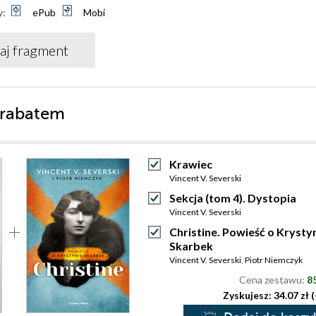
y:
ePub
Mobi
aj fragment
 rabatem
Krawiec
Vincent V. Severski
Sekcja (tom 4). Dystopia
Vincent V. Severski
Christine. Powieść o Krysty
Skarbek
Vincent V. Severski
,
Piotr Niemczyk
Cena zestawu:
85
Zyskujesz: 34.07 zł 