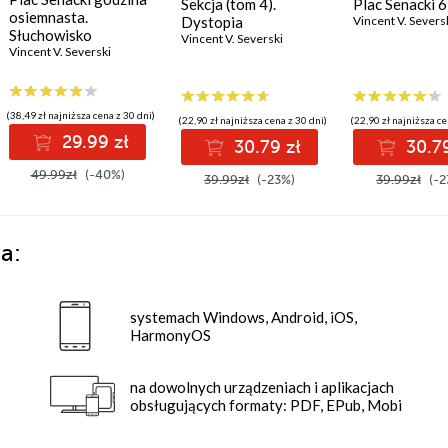
Sekcja (tom 4).
Plac Senacki 
osiemnasta.
Dystopia
Vincent V. Severs
Słuchowisko
Vincent V. Severski
Vincent V. Severski
(38,49 zł najniższa cena z 30 dni)
(22,90 zł najniższa cena z 30 dni)
(22,90 zł najniższa ce
29.99 zł
30.79 zł
30.79
49.99zł
(-40%)
39.99zł
(-23%)
39.99zł
(-2
a:
systemach Windows, Android, iOS,
HarmonyOS
na dowolnych urządzeniach i aplikacjach
obsługujących formaty: PDF, EPub, Mobi