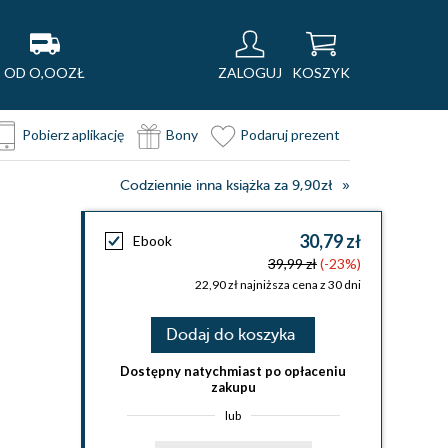
OD O,OOZŁ
ZALOGUJ
KOSZYK
Pobierz aplikację
Bony
Podaruj prezent
Codziennie inna książka za 9,90zł
30,79 zł
Ebook
39,99 zł
(-23%)
22,90 zł najniższa cena z 30 dni
Dodaj do koszyka
Dostępny natychmiast po opłaceniu
zakupu
lub