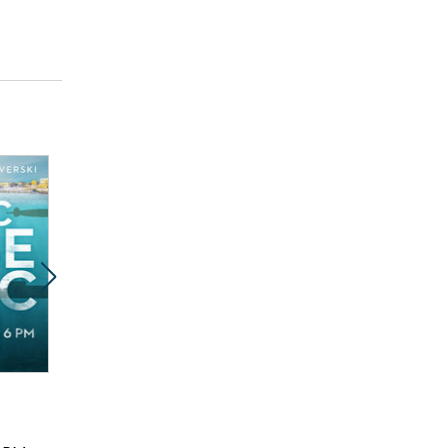
Promocja
Promocja
ebook
audiobook
ebook
audiobook
26 pkt
30 pkt