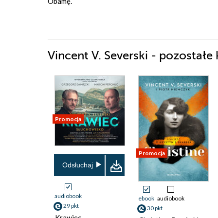
Obamę.
Vincent V. Severski - pozostałe 
Promocja
Promocja
Odsłuchaj
audiobook
ebook
audiobook
29 pkt
30 pkt
Krawiec.