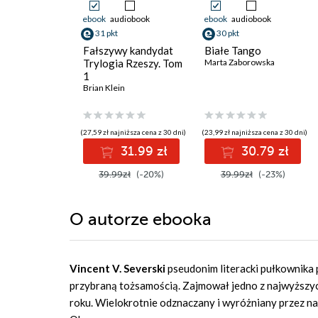
ebook
audiobook
ebook
audiobook
31 pkt
30 pkt
Fałszywy kandydat
Białe Tango
Trylogia Rzeszy. Tom
Marta Zaborowska
1
Brian Klein
(27,59 zł najniższa cena z 30 dni)
(23,99 zł najniższa cena z 30 dni)
31.99 zł
30.79 zł
39.99zł
(-20%)
39.99zł
(-23%)
O autorze
ebooka
Vincent V. Severski
pseudonim literacki pułkownika 
przybraną tożsamością. Zajmował jedno z najwyższy
roku. Wielokrotnie odznaczany i wyróżniany przez n