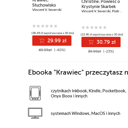
Christine. Powieść o
Słuchowisko
Krystynie Skarbek
Vincent V. Severski
Vincent V. Severski
,
Piotr Niemczyk
(38,49 zł najniższa cena z 30 dni)
(22,90 zł najniższa cena z 30 dni)
29.99 zł
30.79 zł
49.99zł
(-40%)
39.99zł
(-23%)
Ebooka
"Krawiec"
przeczytasz n
czytnikach Inkbook, Kindle, Pocketbook,
Onyx Boox i innych
systemach Windows, MacOS i innych