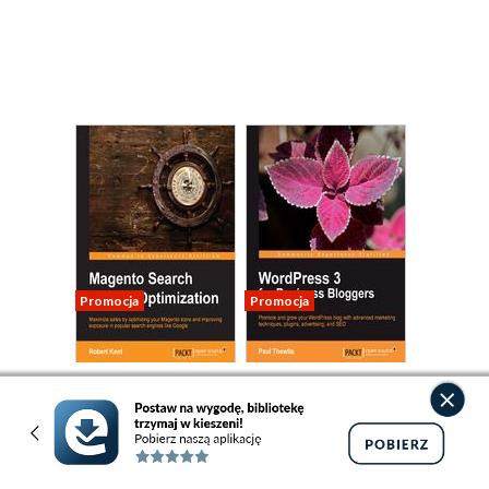
Promocja
Promocja
ebook
ebook
107 pkt
125 pkt
Magento Search
WordPress 3 For
Engine
Business