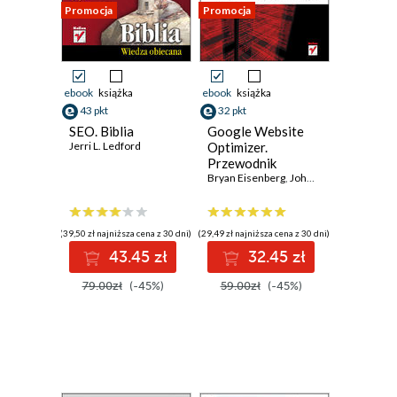
Promocja
Promocja
ebook
książka
ebook
książka
43 pkt
32 pkt
SEO. Biblia
Google Website
Jerri L. Ledford
Optimizer.
Przewodnik
Bryan Eisenberg
,
John Quarto-vonTivadar
(39,50 zł najniższa cena z 30 dni)
(29,49 zł najniższa cena z 30 dni)
43.45 zł
32.45 zł
79.00zł
(-45%)
59.00zł
(-45%)