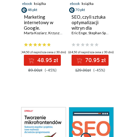
ebook
książka
ebook
książka
48 pkt
70 pkt
Marketing
SEO, czyli sztuka
internetowy w
optymalizacji
Google.
witryn dla
Pozycjonowanie,
Marta Koziarz
,
Krzysztof Marzec
wyszukiwarek.
Eric Enge
,
Tomasz Trzósło
,
Stephan Spencer
,
Jessie Stric
Ads & Google
Wydanie IV
Analytics 4 dla
biznesu, e-
(44,50 zł najniższa cena z 30 dni)
(64,50 zł najniższa cena z 30 dni)
commerce,
48.95 zł
70.95 zł
marketerów.
Wydanie II
89.00zł
(-45%)
129.00zł
(-45%)
zaktualizowane i
rozszerzone