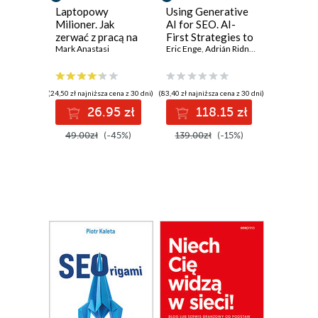
Laptopowy
Using Generative
Milioner. Jak
AI for SEO. AI-
zerwać z pracą na
First Strategies to
etacie i zacząć
Mark Anastasi
Improve Quality,
Eric Enge
,
Adrián Ridner
zarabiać w sieci
Efficiency, and
Costs
(24,50 zł najniższa cena z 30 dni)
(83,40 zł najniższa cena z 30 dni)
26.95 zł
118.15 zł
49.00zł
(-45%)
139.00zł
(-15%)