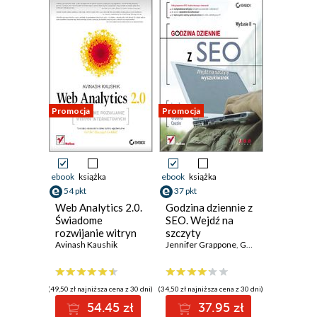
Promocja
Promocja
ebook
książka
ebook
książka
54 pkt
37 pkt
Web Analytics 2.0.
Godzina dziennie z
Świadome
SEO. Wejdź na
rozwijanie witryn
szczyty
internetowych
Avinash Kaushik
wyszukiwarek.
Jennifer Grappone
,
Gradiva Couzin
Wydanie II
(49,50 zł najniższa cena z 30 dni)
(34,50 zł najniższa cena z 30 dni)
54.45 zł
37.95 zł