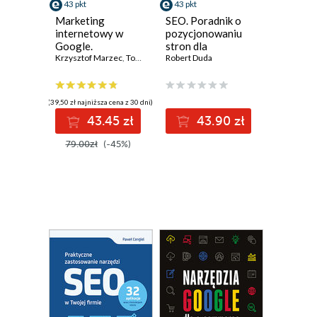
43 pkt
43 pkt
Marketing
SEO. Poradnik o
internetowy w
pozycjonowaniu
Google.
stron dla
Pozycjonowanie,
Krzysztof Marzec
,
Tomasz Trzósło
początkujących.
Robert Duda
Ads & Analytics dla
Edycja 2024
biznesu, e-
commerce,
(39,50 zł najniższa cena z 30 dni)
marketerów
43.45 zł
43.90 zł
79.00zł
(-45%)