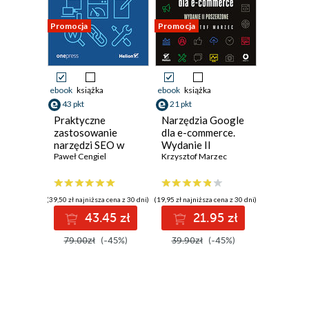
Promocja
Promocja
ebook
książka
ebook
książka
43 pkt
21 pkt
Praktyczne
Narzędzia Google
zastosowanie
dla e-commerce.
narzędzi SEO w
Wydanie II
Twojej firmie
Paweł Cengiel
poszerzone
Krzysztof Marzec
(39,50 zł najniższa cena z 30 dni)
(19,95 zł najniższa cena z 30 dni)
43.45 zł
21.95 zł
79.00zł
(-45%)
39.90zł
(-45%)