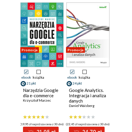
Promocja
Promocja
ebook
książka
ebook
książka
21 pkt
24 pkt
Narzędzia Google
Google Analytics.
dla e-commerce
Integracja i analiza
Krzysztof Marzec
danych
Daniel Waisberg
(19,95 zł najniższa cena z 30 dni)
(22,45 zł najniższa cena z 30 dni)