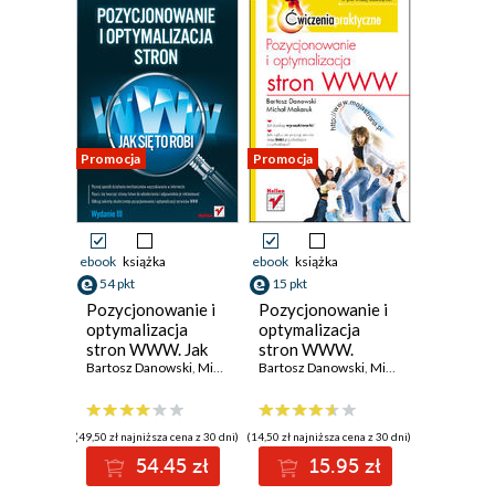
Promocja
Promocja
ebook
książka
ebook
książka
54 pkt
15 pkt
Pozycjonowanie i
Pozycjonowanie i
optymalizacja
optymalizacja
stron WWW. Jak
stron WWW.
się to robi.
Bartosz Danowski
,
Michał Makaruk
Ćwiczenia
Bartosz Danowski
,
Michał Makaruk
Wydanie III
praktyczne
(49,50 zł najniższa cena z 30 dni)
(14,50 zł najniższa cena z 30 dni)
54.45 zł
15.95 zł