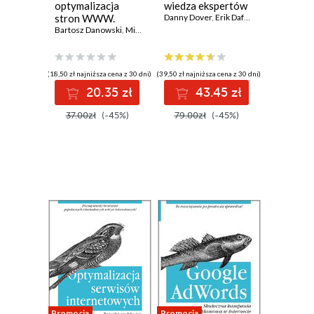
optymalizacja
wiedza ekspertów
stron WWW.
Danny Dover
,
Erik Dafforn
Wydanie II.
Bartosz Danowski
,
Michał Makaruk
Ćwiczenia
praktyczne
(18,50 zł najniższa cena z 30 dni)
(39,50 zł najniższa cena z 30 dni)
20.35 zł
43.45 zł
37.00zł
(-45%)
79.00zł
(-45%)
Promocja
Promocja