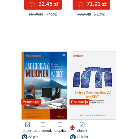
32.45 zł
71.91 zł
59.00zł
(-45%)
79.90zł
(-10%)
Promocja
Promocja
ebook
audiobook
książka
ebook
26 pkt
118 pkt