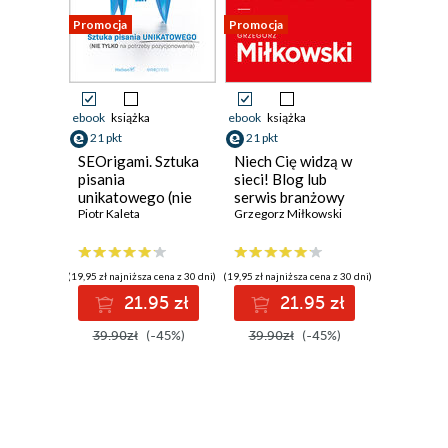
Promocja
Promocja
ebook
książka
ebook
książka
21 pkt
21 pkt
SEOrigami. Sztuka
Niech Cię widzą w
pisania
sieci! Blog lub
unikatowego (nie
serwis branżowy
tylko na potrzeby
Piotr Kaleta
od podstaw
Grzegorz Miłkowski
pozycjonowania)
(19,95 zł najniższa cena z 30 dni)
(19,95 zł najniższa cena z 30 dni)
21.95 zł
21.95 zł
39.90zł
(-45%)
39.90zł
(-45%)