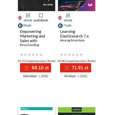
ebook
audiobook
ebook
98 pkt
71 pkt
Empowering
Learning
Marketing and
Elasticsearch 7.x
Sales with
Anurag Srivastava
HubSpot. Take
Resa Gooding
your business to a
new level with
HubSpot's inbound
(81,75 zł najniższa cena z 30 dni)
(36,90 zł najniższa cena z 30 dni)
marketing, SEO,
98.10 zł
71.91 zł
analytics, and
sales tools
109.00zł
(-10%)
79.90zł
(-10%)