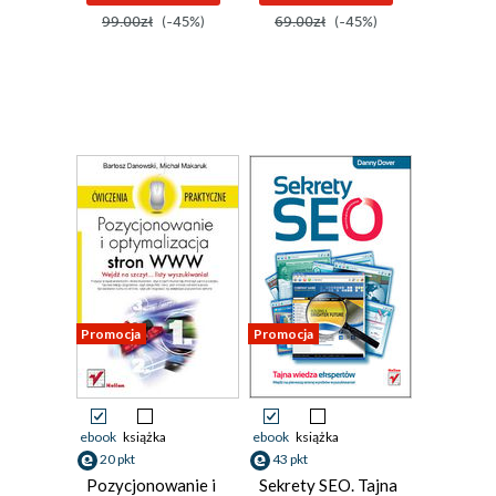
99.00zł
(-45%)
69.00zł
(-45%)
Promocja
Promocja
ebook
książka
ebook
książka
20 pkt
43 pkt
Pozycjonowanie i
Sekrety SEO. Tajna