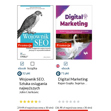
Promocja
Promocja
ebook
książka
ebook
32 pkt
71 pkt
Wojownik SEO.
Digital Marketing
Sztuka osiągania
Rajan Gupta
,
Supriya Madan
najwyższych
pozycji w
John I Jerkovic
wyszukiwarkach
(29,49 zł najniższa cena z 30 dni)
(36,90 zł najniższa cena z 30 dni)