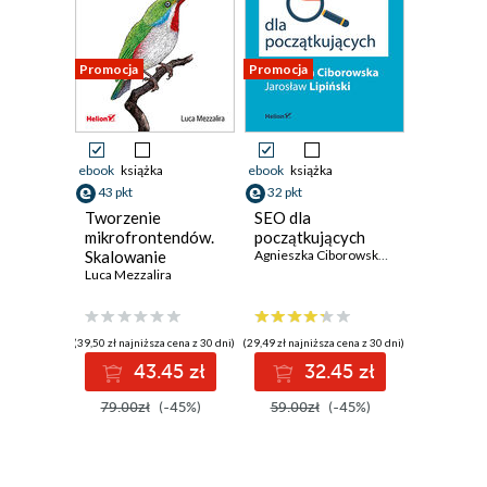
Promocja
Promocja
ebook
książka
ebook
książka
43 pkt
32 pkt
Tworzenie
SEO dla
mikrofrontendów.
początkujących
Skalowanie
Agnieszka Ciborowska
,
Jarosław Lipińsk
zespołów i
Luca Mezzalira
projektów, nowe
możliwości dla
twórców
(39,50 zł najniższa cena z 30 dni)
(29,49 zł najniższa cena z 30 dni)
oprogramowania
43.45 zł
32.45 zł
79.00zł
(-45%)
59.00zł
(-45%)