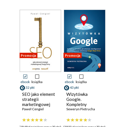
Promocja
Promocja
ebook
książka
ebook
książka
32 pkt
43 pkt
SEO jako element
Wizytówka
strategii
Google.
marketingowej
Kompletny
Twojej firmy
Paweł Cengiel
poradnik, jak
Seweryn Pietrucha
utworzyć,
skonfigurować i
wypozycjonować
(29,49 zł najniższa cena z 30 dni)
(39,50 zł najniższa cena z 30 dni)