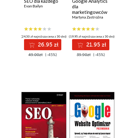
SEO dla każdego
Google Analytics
Evan Bailyn
dla
marketingowców
Martyna Zastrożna
(24,50 zł najniższa cena z 30 dni)
(19,95 zł najniższa cena z 30 dni)
26.95 zł
21.95 zł
49.00zł
(-45%)
39.90zł
(-45%)