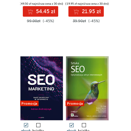
(49,50 zł najniższa cena z 30 dni)
(19,95 zł najniższa cena z 30 dni)
54.45 zł
21.95 zł
99.00zł
(-45%)
39.90zł
(-45%)
Promocja
Promocja
ebook
książka
ebook
książka