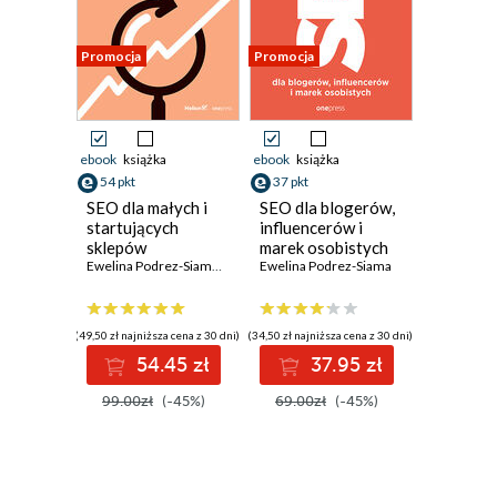
Promocja
Promocja
ebook
książka
ebook
książka
54 pkt
37 pkt
SEO dla małych i
SEO dla blogerów,
startujących
influencerów i
sklepów
marek osobistych
internetowych
Ewelina Podrez-Siama
,
Katarzyna Baranowska
Ewelina Podrez-Siama
(49,50 zł najniższa cena z 30 dni)
(34,50 zł najniższa cena z 30 dni)
54.45 zł
37.95 zł
99.00zł
(-45%)
69.00zł
(-45%)