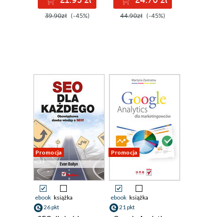
21.95 zł
24.70 zł
39.90zł
(-45%)
44.90zł
(-45%)
Promocja
Promocja
ebook
książka
ebook
książka
26 pkt
21 pkt