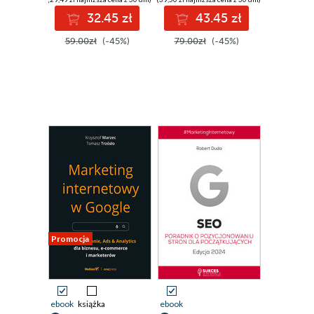
lokalizację Google
32.45 zł
43.45 zł
Moja Firma
59.00zł
(-45%)
79.00zł
(-45%)
Promocja
ebook
książka
ebook