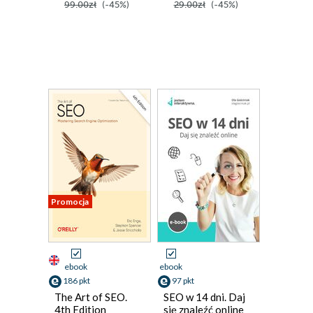
99.00zł
(-45%)
29.00zł
(-45%)
Promocja
ebook
ebook
186 pkt
97 pkt
The Art of SEO.
SEO w 14 dni. Daj
4th Edition
się znaleźć online