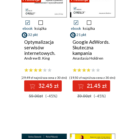
ebook
książka
ebook
książka
32 pkt
21 pkt
Optymalizacja
Google AdWords.
serwisów
Skuteczna
internetowych.
kampania
Tajniki szybkości,
Andrew B. King
reklamowa w
Anastasia Holdren
skuteczności i
internecie
wyszukiwarek
(29,49 zł najniższa cena z 30 dni)
(19,50 zł najniższa cena z 30 dni)
32.45 zł
21.45 zł
59.00zł
(-45%)
39.00zł
(-45%)