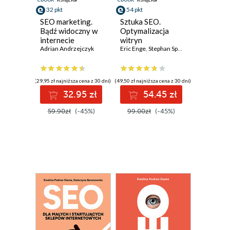
32 pkt
54 pkt
SEO marketing.
Sztuka SEO.
Bądź widoczny w
Optymalizacja
internecie
witryn
Adrian Andrzejczyk
internetowych
Eric Enge
,
Stephan Spencer
,
Jessie Stric
(29,95 zł najniższa cena z 30 dni)
(49,50 zł najniższa cena z 30 dni)
32.95 zł
54.45 zł
59.90zł
(-45%)
99.00zł
(-45%)