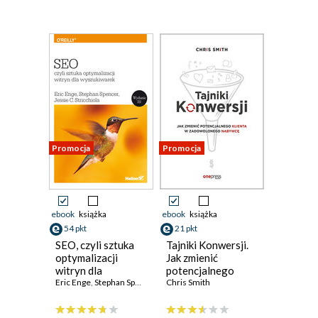
Promocja
Promocja
ebook
książka
ebook
książka
54 pkt
21 pkt
SEO, czyli sztuka
Tajniki Konwersji.
optymalizacji
Jak zmienić
witryn dla
potencjalnego
wyszukiwarek
Eric Enge
,
Stephan Spencer
,
Jessie Stricchiola
klienta w
Chris Smith
zadowolonego
nabywcę