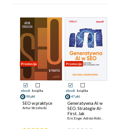
Promocja
Promocja
ebook
książka
ebook
książka
98 pkt
47 pkt
SEO w praktyce
Generatywna AI w
Artur Strzelecki
SEO. Strategie AI-
First. Jak
zwiększyć jakość,
Eric Enge
,
Adrián Ridner
wydajność i zyski