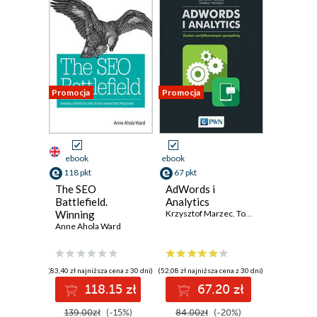
Promocja
Promocja
ebook
ebook
118 pkt
67 pkt
The SEO
AdWords i
Battlefield.
Analytics
Winning
Krzysztof Marzec
,
Tomasz Trzósło
Strategies for
Anne Ahola Ward
Search Marketing
Programs
(83,40 zł najniższa cena z 30 dni)
(52,08 zł najniższa cena z 30 dni)
118.15 zł
67.20 zł
139.00zł
(-15%)
84.00zł
(-20%)