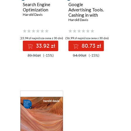
Search Engine
Google
Optimization
Advertising Tools.
Harold Davis
Cashing in with
AdSense,
Harold Davis
AdWords, and the
Google APIs
(23,94 zł najniższa cena z 30 dni)
(56,99 zł najniższa cena z 30 dni)
33.92 zł
80.73 zł
39.90zł
(-15%)
94.99zł
(-15%)