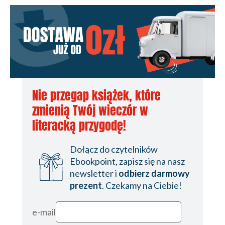
Nie przegap książek, które
zmienią Twój wieczór w
literacką przygodę!
Dołącz do czytelników
Ebookpoint, zapisz się na nasz
newsletter i
odbierz darmowy
prezent
. Czekamy na Ciebie!
e-mail