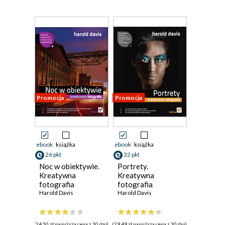
Promocja
Promocja
ebook
książka
ebook
książka
26 pkt
32 pkt
Noc w obiektywie.
Portrety.
Kreatywna
Kreatywna
fotografia
fotografia
Harold Davis
Harold Davis
(24,50 zł najniższa cena z 30 dni)
(29,49 zł najniższa cena z 30 dni)