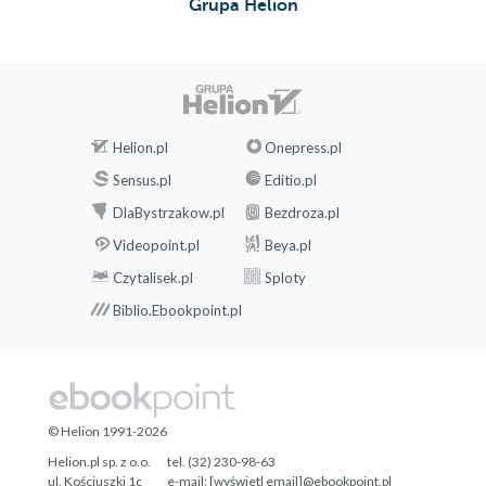
Grupa Helion
Helion.pl
Onepress.pl
Sensus.pl
Editio.pl
DlaBystrzakow.pl
Bezdroza.pl
Videopoint.pl
Beya.pl
Czytalisek.pl
Sploty
Biblio.Ebookpoint.pl
© Helion 1991-2026
Helion.pl sp. z o.o.
tel. (32) 230-98-63
ul. Kościuszki 1c
e-mail:
[wyświetl email]@ebookpoint.pl