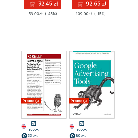
32.45 zł
92.65 zł
59.00zł
(-45%)
109.00zł
(-15%)
Promocja
Promocja
ebook
ebook
33 pkt
80 pkt