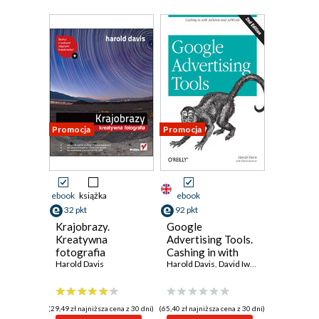
Promocja
Promocja
ebook
książka
ebook
32 pkt
92 pkt
Krajobrazy.
Google
Kreatywna
Advertising Tools.
fotografia
Cashing in with
Harold Davis
AdSense and
Harold Davis
,
David Iwanow
AdWords. 2nd
Edition
(29,49 zł najniższa cena z 30 dni)
(65,40 zł najniższa cena z 30 dni)