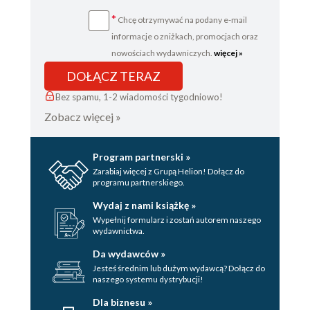
*
Chcę otrzymywać na podany e-mail
informacje o zniżkach, promocjach oraz
nowościach wydawniczych.
więcej »
DOŁĄCZ TERAZ
Bez spamu, 1-2 wiadomości tygodniowo!
Zobacz więcej »
Program partnerski »
Zarabiaj więcej z Grupą Helion! Dołącz do
programu partnerskiego.
Wydaj z nami książkę »
Wypełnij formularz i zostań autorem naszego
wydawnictwa.
Da wydawców »
Jesteś średnim lub dużym wydawcą? Dołącz do
naszego systemu dystrybucji!
Dla biznesu »