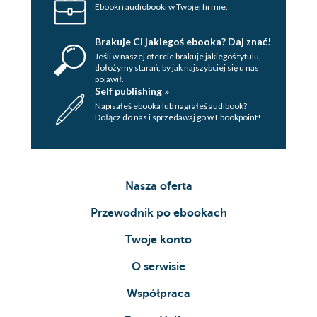
Ebooki i audiobooki w Twojej firmie.
Brakuje Ci jakiegoś ebooka? Daj znać!
Jeśli w naszej ofercie brakuje jakiegoś tytulu,
dołożymy starań, by jak najszybciej się u nas
pojawił.
Self publishing »
Napisałeś ebooka lub nagrałeś audibook?
Dołącz do nas i sprzedawaj go w Ebookpoint!
Nasza oferta
Przewodnik po ebookach
Twoje konto
O serwisie
Współpraca