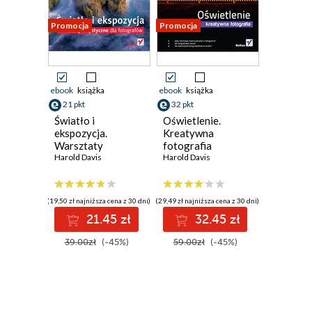
Promocja
Promocja
ebook
książka
ebook
książka
21 pkt
32 pkt
Światło i
Oświetlenie.
ekspozycja.
Kreatywna
Warsztaty
fotografia
artystyczne dla
Harold Davis
Harold Davis
fotografów
(19,50 zł najniższa cena z 30 dni)
(29,49 zł najniższa cena z 30 dni)
21.45 zł
32.45 zł
39.00zł
(-45%)
59.00zł
(-45%)