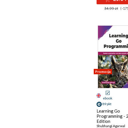
34.99 zł
(-17
Promocja
ebook
89 pkt
Learning Go
Programming - 
Edition
Shubhangi Agarwal