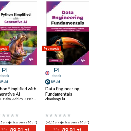
ocja
Promocja
ebook
ebook
89 pkt
89 pkt
hon Simplified with
Data Engineering
erative AI
Fundamentals
T. Haba
,
Ashley R. Haba
,
Evan M. Haba
Zhaolong Liu
5 zł najniższa cena z 30 dni)
(46,15 zł najniższa cena z 30 dni)
89.91 zł
89.91 zł