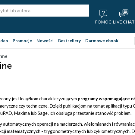
POMOC
LIVE CHAT
ideo
Promocje
Nowości
Bestsellery
Darmowe ebooki
Inne
ine
ęcony jest książkom charakteryzującym
programy wspomagające ob
meryczne czy techniczne. Dzięki publikacjom na temat aplikacji typu
PAD, Maxima lub Sage, ich obsługa przestanie stanowić problem.
 automatycznych operacji na macierzach, wielomianach i równania
nkcji matematycznych - trygonometrycznych lub cyklometrycznych. D