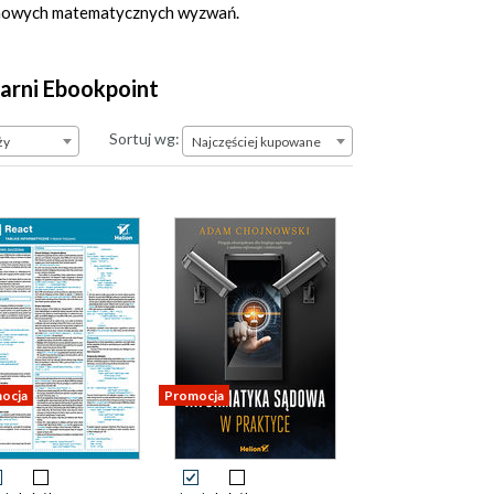
ję nowych matematycznych wyzwań.
garni Ebookpoint
Najczęściej kupowane
Sortuj wg:
ży
Najczęściej kupowane
ocja
Promocja