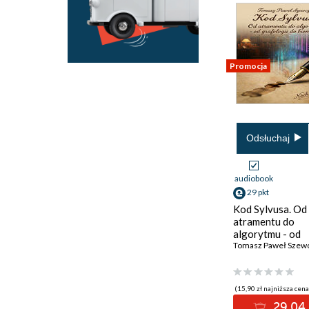
Promocja
Odsłuchaj
audiobook
29 pkt
Kod Sylvusa. Od
atramentu do
algorytmu - od
grafologii do bi
Tomasz Paweł Szew
(15,90 zł najniższa cena
29.04 