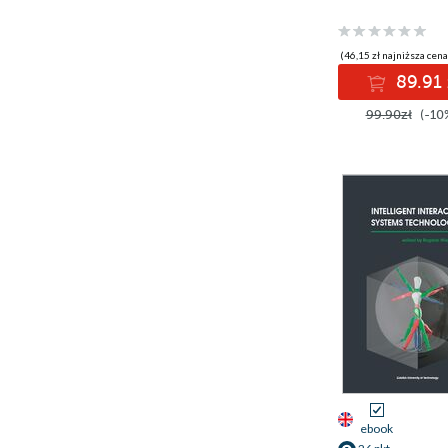
(46,15 zł najniższa cena
89.91 
99.90zł
(-10
ebook