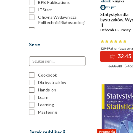
ebook
książka
BPB Publications
32 pkt
ITStart
Statystyka dla
Oficyna Wydawnicza
bystrzaków. Wy
Politechniki Białostockiej
II
Packt Publishing
Deborah J. Rumsey
Politechnika Gdańska
Serie
Wydawnictwo Horyzont
(29,49 zł najniższa cena
Idei
32.45 
Wydawnictwo
Uniwersytetu Śląskiego
59.00zł
(-45
Cookbook
Dla bystrzaków
Hands-on
Learn
Learning
Mastering
Standard
Tablice informatyczne
Promocja
Język publikacji