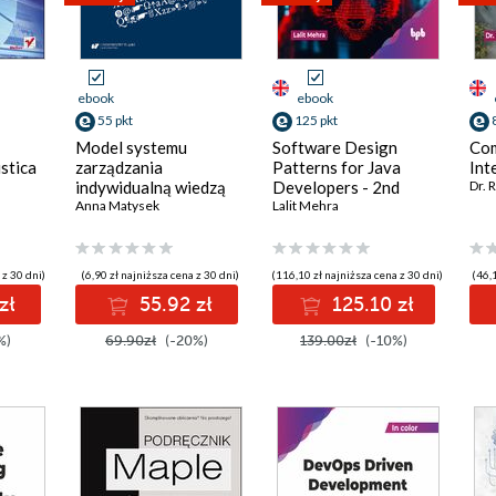
ebook
ebook
55 pkt
125 pkt
Model systemu
Software Design
Com
stica
zarządzania
Patterns for Java
Int
indywidualną wiedzą
Developers - 2nd
Dr. 
naukową w
Anna Matysek
Edition
Lalit Mehra
humanistyce
 z 30 dni)
(6,90 zł najniższa cena z 30 dni)
(116,10 zł najniższa cena z 30 dni)
(46,1
zł
55.92 zł
125.10 zł
%)
69.90zł
(-20%)
139.00zł
(-10%)