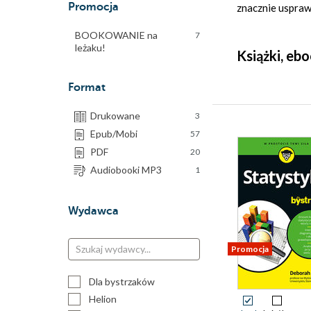
Promocja
znacznie uspraw
BOOKOWANIE na
7
leżaku!
Książki, eb
Format
Drukowane
3
Epub/Mobi
57
PDF
20
Audiobooki MP3
1
Wydawca
Promocja
Dla bystrzaków
Helion