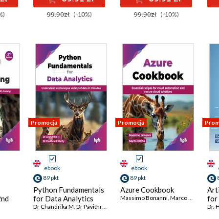
%)
99.90zł
(-10%)
99.90zł
(-10%)
Promocja
Promocja
Prom
ebook
ebook
89 pkt
89 pkt
Python Fundamentals
Azure Cookbook
Art
2nd
for Data Analytics
Massimo Bonanni
,
Marco Obinu
for
Dr Chandrika M
,
Dr Pavithra B Shetty
Dr. 