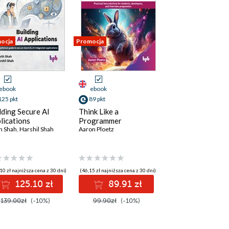
ocja
Promocja
ebook
ebook
125 pkt
89 pkt
lding Secure AI
Think Like a
lications
Programmer
h Shah
,
Harshil Shah
Aaron Ploetz
10 zł najniższa cena z 30 dni)
(46,15 zł najniższa cena z 30 dni)
125.10 zł
89.91 zł
139.00zł
(-10%)
99.90zł
(-10%)