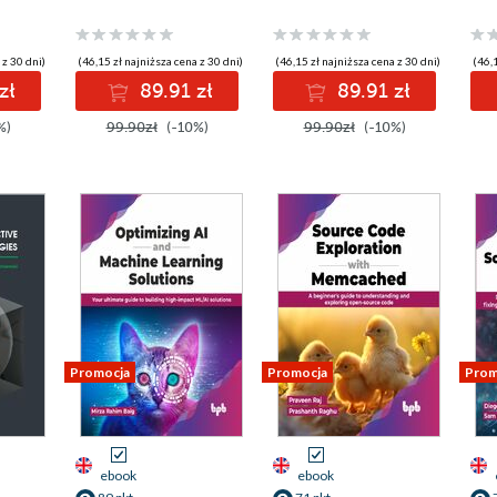
 z 30 dni)
(46,15 zł najniższa cena z 30 dni)
(46,15 zł najniższa cena z 30 dni)
(46,1
zł
89.91 zł
89.91 zł
%)
99.90zł
(-10%)
99.90zł
(-10%)
Promocja
Promocja
Prom
ebook
ebook