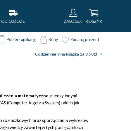
OD O,OOZŁ
ZALOGUJ
KOSZYK
Pobierz aplikację
Bony
Podaruj prezent
Codziennie inna książka za 9,90zł
liczenia matematyczne
, między innymi
 CAS (Computer Algebra System) takich jak
ch różniczkowych oraz sporządzania wykresów
zięki wiedzy zawartej w tych podręcznikach