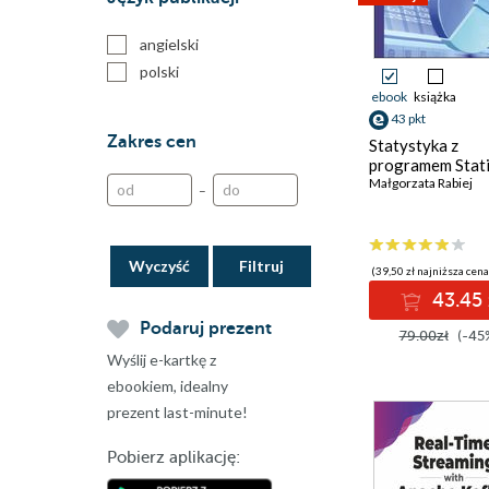
Tajemnice grafologii
angielski
polski
ebook
książka
43 pkt
Zakres cen
Statystyka z
programem Stati
Małgorzata Rabiej
–
Wyczyść
(39,50 zł najniższa cena
43.45 
Podaruj prezent
79.00zł
(-45
Wyślij e-kartkę z
ebookiem, idealny
prezent last-minute!
Pobierz aplikację: