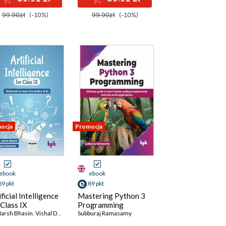
99.90zł
(-10%)
99.90zł
(-10%)
ocja
Promocja
ebook
ebook
89 pkt
89 pkt
ificial Intelligence
Mastering Python 3
 Class IX
Programming
Harsh Bhasin
,
Vishal Deshwal
Subburaj Ramasamy