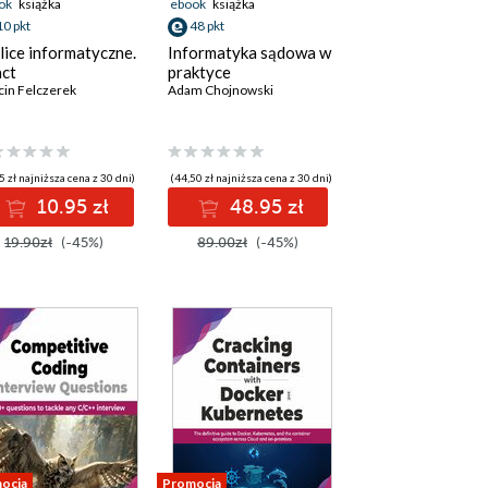
ok
książka
ebook
książka
10 pkt
48 pkt
lice informatyczne.
Informatyka sądowa w
ct
praktyce
in Felczerek
Adam Chojnowski
5 zł najniższa cena z 30 dni)
(44,50 zł najniższa cena z 30 dni)
10.95 zł
48.95 zł
19.90zł
(-45%)
89.00zł
(-45%)
ocja
Promocja