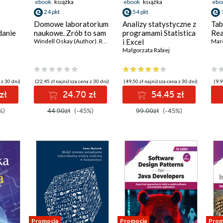
ebook
książka
ebook
książka
ebo
24 pkt
54 pkt
Domowe laboratorium
Analizy statystyczne z
Tab
danie
naukowe. Zrób to sam
programami Statistica
Rea
Windell Oskay (Author)
,
Raymond Barrett (Contributor)
i Excel
Marc
Małgorzata Rabiej
 z 30 dni)
(22,45 zł najniższa cena z 30 dni)
(49,50 zł najniższa cena z 30 dni)
(9,9
zł
24.70 zł
54.45 zł
%)
44.90zł
(-45%)
99.00zł
(-45%)
Promocja
Promocja
Prom