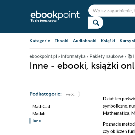
Kategorie
Ebooki
Audiobooki
Książki
Kursy v
ebookpoint.pl
» Informatyka
» Pakiety naukowe
» 📚
Inne - ebooki, książki onl
Podkategorie:
wróć
Dział ten poświ
symboliczne, nu
MathCad
Mathematica, Mu
Matlab
Inne
Poznacie metody
czy obliczeń fu