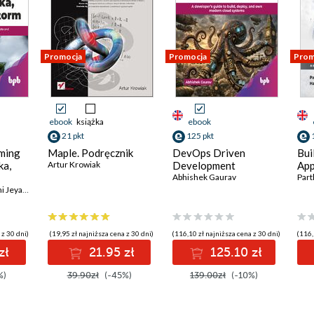
Promocja
Promocja
Prom
ebook
książka
ebook
21 pkt
125 pkt
ming
Maple. Podręcznik
DevOps Driven
Bui
ka,
Artur Krowiak
Development
App
Abhishek Gaurav
Part
Brindha Priyadarshini Jeyaraman
 z 30 dni)
(19,95 zł najniższa cena z 30 dni)
(116,10 zł najniższa cena z 30 dni)
(116,
zł
21.95 zł
125.10 zł
%)
39.90zł
(-45%)
139.00zł
(-10%)