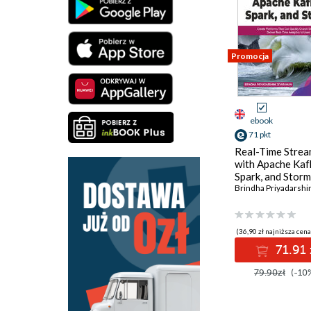
Promocja
ebook
71 pkt
Real-Time Strea
with Apache Kaf
Spark, and Storm
(36,90 zł najniższa cena
71.91 
79.90zł
(-10