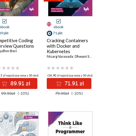
ebook
ebook
89 pkt
71 pkt
petitive Coding
Cracking Containers
erview Questions
with Docker and
Rydhm Beri
Kubernetes
Nisarg Vasavada
,
Dhwani Sametriya
5 zł najniższa cena z 30 dni)
(36,90 zł najniższa cena z 30 dni)
89.91 zł
71.91 zł
99.90zł
(-10%)
79.90zł
(-10%)