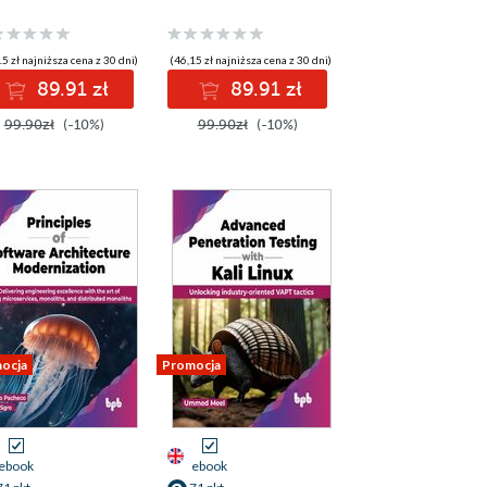
5 zł najniższa cena z 30 dni)
(46,15 zł najniższa cena z 30 dni)
89.91 zł
89.91 zł
99.90zł
(-10%)
99.90zł
(-10%)
ocja
Promocja
ebook
ebook