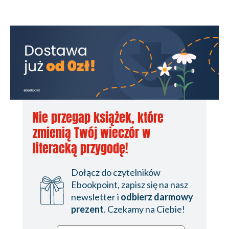
Nie przegap książek, które
zmienią Twój wieczór w
literacką przygodę!
Dołącz do czytelników
Ebookpoint, zapisz się na nasz
newsletter i
odbierz darmowy
prezent
. Czekamy na Ciebie!