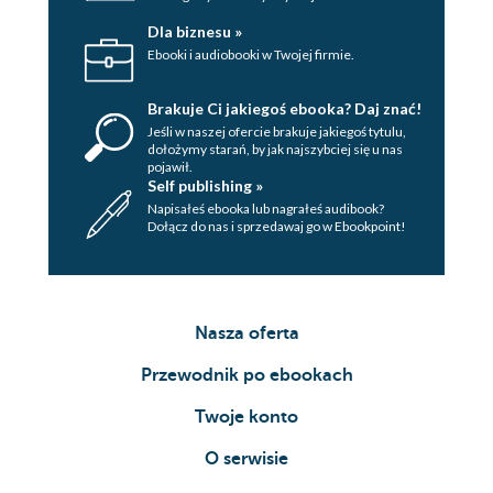
Dla biznesu »
Ebooki i audiobooki w Twojej firmie.
Brakuje Ci jakiegoś ebooka? Daj znać!
Jeśli w naszej ofercie brakuje jakiegoś tytulu,
dołożymy starań, by jak najszybciej się u nas
pojawił.
Self publishing »
Napisałeś ebooka lub nagrałeś audibook?
Dołącz do nas i sprzedawaj go w Ebookpoint!
Nasza oferta
Przewodnik po ebookach
Twoje konto
O serwisie