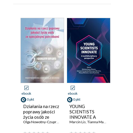
ebook
ebook
0 pkt
0 pkt
Działania na rzecz
YOUNG
poprawy jakości
SCIENTISTS
życia osób ze
INNOVATE A
specjalnymi
Olga Nowotny-Czupryna
,
Rafał Kwapuliński
multidisciplinary
Marcin Lis
,
Tianna Mariia-Foshter
,
Sylwia Bartela
,
Adam Gołę
,
Adam
potrzebami
perspective