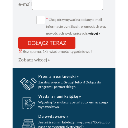
e-mail
*
Chcę otrzymywać na podany e-mail
informacje o zniżkach, promocjach oraz
nowościach wydawniczych.
więcej »
DOŁĄCZ TERAZ
Bez spamu, 1-2 wiadomości tygodniowo!
Zobacz więcej »
Program partnerski »
Zarabiaj więcej z Grupą Helion! Dołącz do
programu partnerskiego.
Wydaj z nami książkę »
Wypełnij formularz i zostań autorem naszego
wydawnictwa.
Da wydawców »
Jesteś średnim lub dużym wydawcą? Dołącz do
naszego systemu dystrybucji!