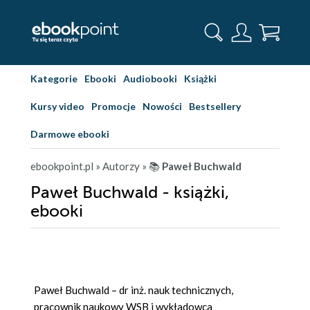
Kategorie
Ebooki
Audiobooki
Książki
Kursy video
Promocje
Nowości
Bestsellery
Darmowe ebooki
ebookpoint.pl
» Autorzy
» 📚
Paweł Buchwald
Paweł Buchwald - książki,
ebooki
Paweł Buchwald – dr inż. nauk technicznych,
pracownik naukowy WSB i wykładowca