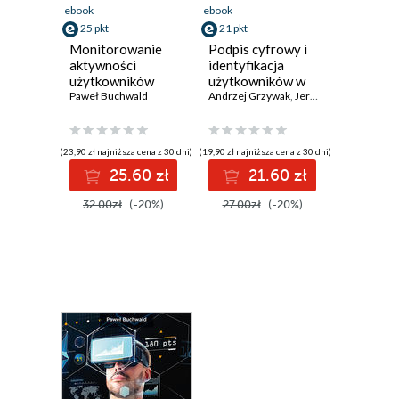
ebook
ebook
25 pkt
21 pkt
Monitorowanie
Podpis cyfrowy i
aktywności
identyfikacja
użytkowników
użytkowników w
systemów
Paweł Buchwald
sieci Internet
Andrzej Grzywak
,
Jerzy Klamka
,
Paweł 
komputerowych
(23,90 zł najniższa cena z 30 dni)
(19,90 zł najniższa cena z 30 dni)
25.60 zł
21.60 zł
32.00zł
(-20%)
27.00zł
(-20%)