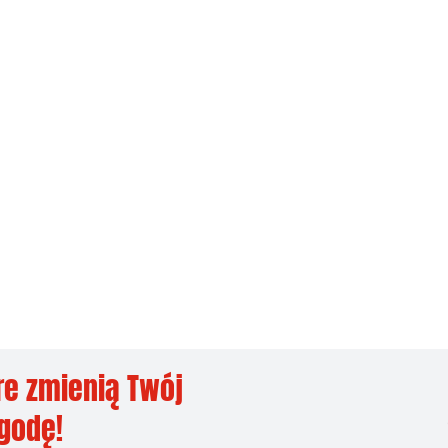
re zmienią Twój
ygodę!