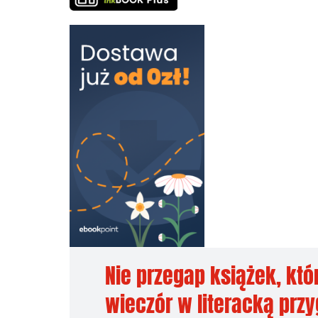
Nie przegap książek, któ
wieczór w literacką prz