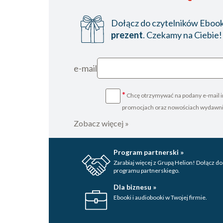
Dołącz do czytelników Ebookp
prezent
. Czekamy na Ciebie!
e-mail
*
Chcę otrzymywać na podany e-mail i
promocjach oraz nowościach wydawn
Zobacz więcej »
Program partnerski »
Zarabiaj więcej z Grupą Helion! Dołącz do
programu partnerskiego.
Dla biznesu »
Ebooki i audiobooki w Twojej firmie.