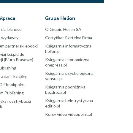
łpraca
Grupa Helion
 dla biznesu
O Grupie Helion SA
a wydawcy
Certyfikat Rzetelna Firma
am partnerski ebooki
Księgarnia informatyczna
helion.pl
aj książki do
ji (Biuro Prasowe)
Księgarnia ekonomiczna
onepress.pl
ublishing
Księgarnia psychologiczna
 z nami książkę
sensus.pl
O Ebookpoint
Księgarnia podróżnika
bezdroza.pl
m Publishing
Księgarnia beletrystyczna
yka i dystrybucja
editio.pl
ek
Kursy video videopoint.pl