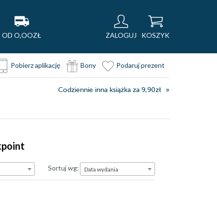
OD O,OOZŁ
ZALOGUJ
KOSZYK
Pobierz aplikację
Bony
Podaruj prezent
Codziennie inna książka za 9,90zł
kpoint
Data wydania
Sortuj wg:
Data wydania