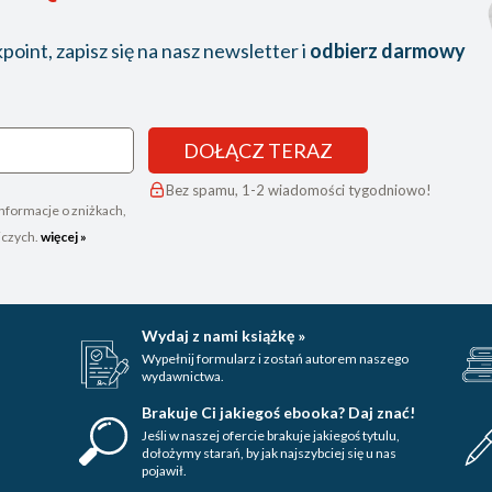
oint, zapisz się na nasz newsletter i
odbierz darmowy
DOŁĄCZ TERAZ
Bez spamu, 1-2 wiadomości tygodniowo!
nformacje o zniżkach,
iczych.
więcej »
Wydaj z nami książkę »
Wypełnij formularz i zostań autorem naszego
wydawnictwa.
Brakuje Ci jakiegoś ebooka? Daj znać!
Jeśli w naszej ofercie brakuje jakiegoś tytulu,
dołożymy starań, by jak najszybciej się u nas
pojawił.