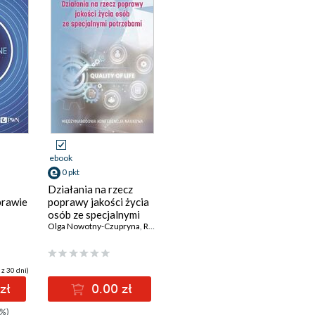
ebook
0 pkt
Działania na rzecz
prawie
poprawy jakości życia
osób ze specjalnymi
potrzebami
Olga Nowotny-Czupryna
,
Rafał Kwapuliński
,
Sylwia Bartela
,
Adam Gołęb
 z 30 dni)
zł
0.00 zł
%)