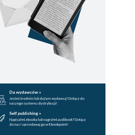
Da wydawców »
Jesteś średnim lub dużym wydawcą? Dołącz do
naszego systemu dystrybucji!
Self publishing »
Napisałeś ebooka lub nagrałeś audibook? Dołącz
do nas i sprzedawaj go w Ebookpoint!