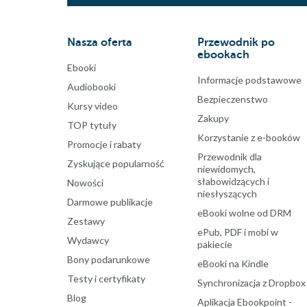
Nasza oferta
Przewodnik po
ebookach
Ebooki
Informacje podstawowe
Audiobooki
Bezpieczenstwo
Kursy video
Zakupy
TOP tytuły
Korzystanie z e-booków
Promocje i rabaty
Przewodnik dla
Zyskujące popularność
niewidomych,
słabowidzących i
Nowości
niesłyszących
Darmowe publikacje
eBooki wolne od DRM
Zestawy
ePub, PDF i mobi w
Wydawcy
pakiecie
Bony podarunkowe
eBooki na Kindle
Testy i certyfikaty
Synchronizacja z Dropbox
Blog
Aplikacja Ebookpoint -