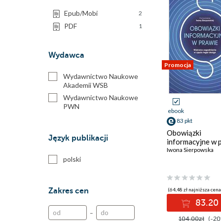
Epub/Mobi
2
PDF
1
Wydawca
Promocja
Wydawnictwo Naukowe
Akademii WSB
Wydawnictwo Naukowe
PWN
ebook
83 pkt
Obowiązki
Język publikacji
informacyjne w 
Iwona Sierpowska
polski
Zakres cen
(64,48 zł najniższa cena
83.20 
–
104.00zł
(-20