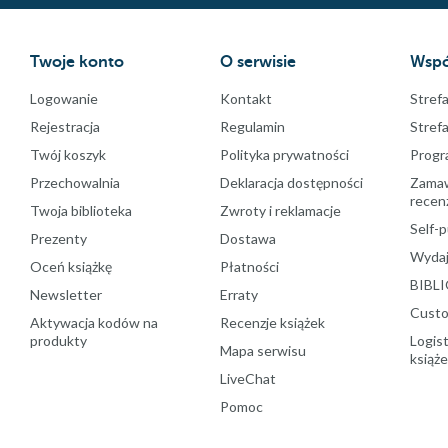
Twoje konto
O serwisie
Wspó
Logowanie
Kontakt
Strefa
Rejestracja
Regulamin
Stref
Twój koszyk
Polityka prywatności
Progr
Przechowalnia
Deklaracja dostępności
Zamawi
recenz
Twoja biblioteka
Zwroty i reklamacje
Self-p
Prezenty
Dostawa
Wydaj
Oceń książkę
Płatności
BIBLI
Newsletter
Erraty
Custo
Aktywacja kodów na
Recenzje książek
produkty
Logist
Mapa serwisu
książ
LiveChat
Pomoc