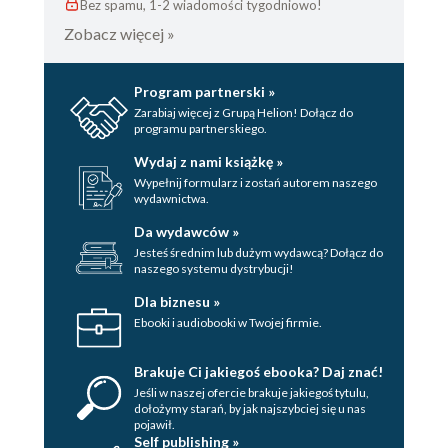
Bez spamu, 1-2 wiadomości tygodniowo!
Zobacz więcej »
Program partnerski »
Zarabiaj więcej z Grupą Helion! Dołącz do
programu partnerskiego.
Wydaj z nami książkę »
Wypełnij formularz i zostań autorem naszego
wydawnictwa.
Da wydawców »
Jesteś średnim lub dużym wydawcą? Dołącz do
naszego systemu dystrybucji!
Dla biznesu »
Ebooki i audiobooki w Twojej firmie.
Brakuje Ci jakiegoś ebooka? Daj znać!
Jeśli w naszej ofercie brakuje jakiegoś tytulu,
dołożymy starań, by jak najszybciej się u nas
pojawił.
Self publishing »