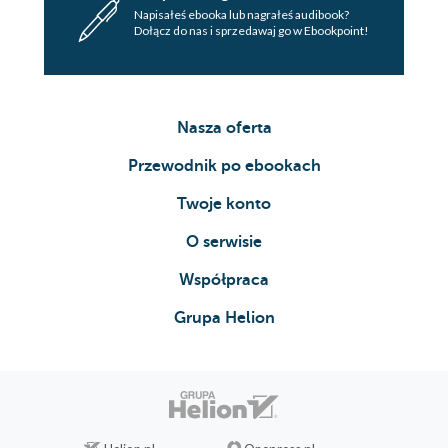
Napisałeś ebooka lub nagrałeś audibook?
Dołącz do nas i sprzedawaj go w Ebookpoint!
Nasza oferta
Przewodnik po ebookach
Twoje konto
O serwisie
Współpraca
Grupa Helion