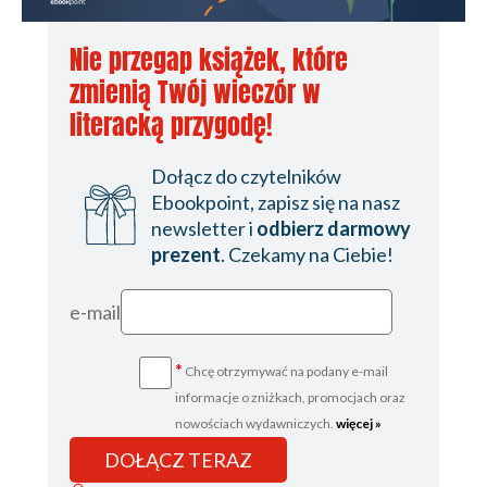
Nie przegap książek, które
zmienią Twój wieczór w
literacką przygodę!
Dołącz do czytelników
Ebookpoint, zapisz się na nasz
newsletter i
odbierz darmowy
prezent
. Czekamy na Ciebie!
e-mail
*
Chcę otrzymywać na podany e-mail
informacje o zniżkach, promocjach oraz
nowościach wydawniczych.
więcej »
DOŁĄCZ TERAZ