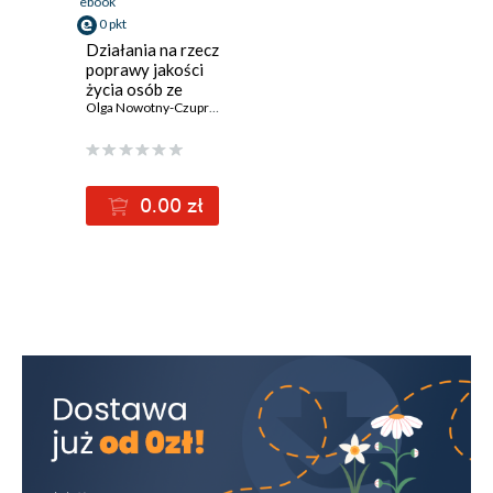
ebook
0 pkt
Działania na rzecz
poprawy jakości
życia osób ze
specjalnymi
Olga Nowotny-Czupryna
,
Rafał Kwapuliński
,
Sylwia Bartela
,
Adam Gołę
potrzebami
0.00 zł