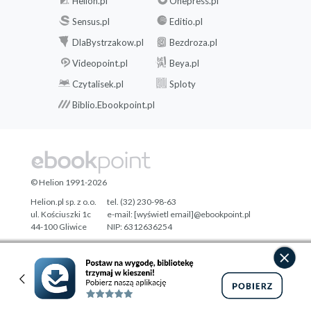
Helion.pl
Onepress.pl
Sensus.pl
Editio.pl
DlaBystrzakow.pl
Bezdroza.pl
Videopoint.pl
Beya.pl
Czytalisek.pl
Sploty
Biblio.Ebookpoint.pl
© Helion 1991-2026
Helion.pl sp. z o.o.
tel. (32) 230-98-63
ul. Kościuszki 1c
e-mail:
[wyświetl email]@ebookpoint.pl
44-100 Gliwice
NIP: 6312636254
Regon: 241989027
Designed with ♥ by
Tonik.pl
Pełna wersja strony »