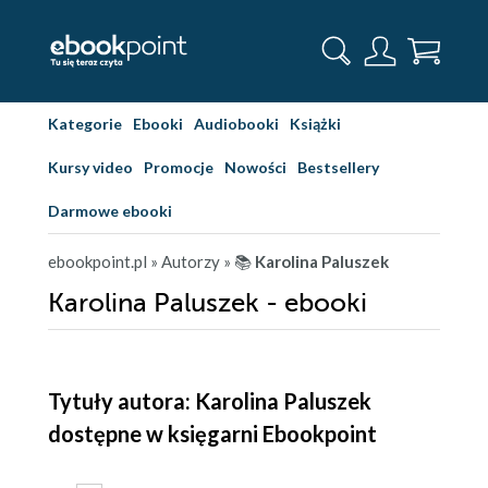
Kategorie
Ebooki
Audiobooki
Książki
Kursy video
Promocje
Nowości
Bestsellery
Darmowe ebooki
ebookpoint.pl
» Autorzy
» 📚
Karolina Paluszek
Karolina Paluszek - ebooki
Tytuły autora: Karolina Paluszek
dostępne w księgarni Ebookpoint