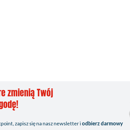
re zmienią Twój
ygodę!
oint, zapisz się na nasz newsletter i
odbierz darmowy