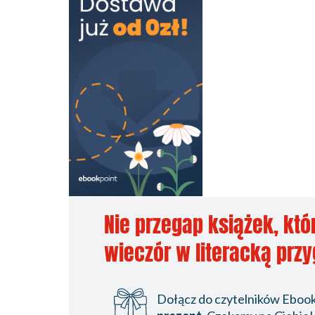
Nie przegap książek, któ
wieczór w literacką prz
Dołącz do czytelników Ebookp