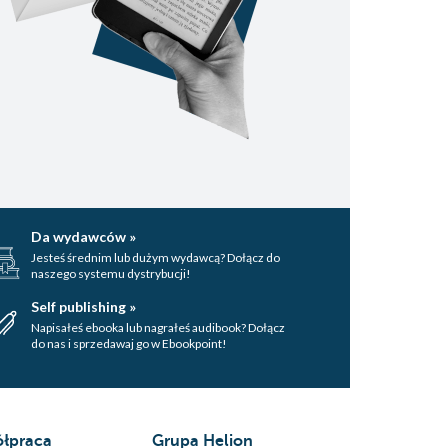
Da wydawców »
Jesteś średnim lub dużym wydawcą? Dołącz do
naszego systemu dystrybucji!
Self publishing »
Napisałeś ebooka lub nagrałeś audibook? Dołącz
do nas i sprzedawaj go w Ebookpoint!
łpraca
Grupa Helion