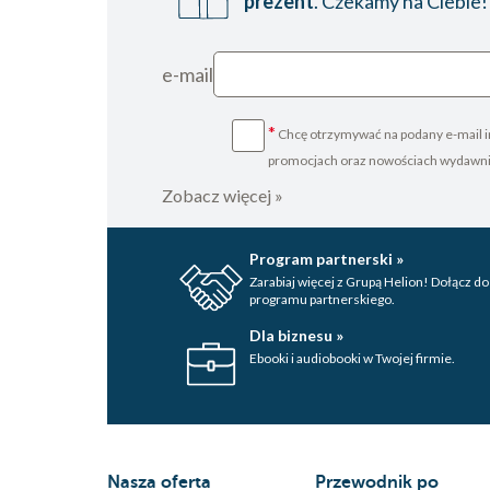
prezent
. Czekamy na Ciebie!
e-mail
*
Chcę otrzymywać na podany e-mail i
promocjach oraz nowościach wydawn
Zobacz więcej »
Program partnerski »
Zarabiaj więcej z Grupą Helion! Dołącz do
programu partnerskiego.
Dla biznesu »
Ebooki i audiobooki w Twojej firmie.
Nasza oferta
Przewodnik po