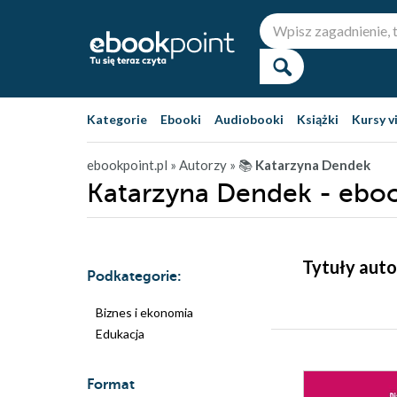
Kategorie
Ebooki
Audiobooki
Książki
Kursy v
ebookpoint.pl
» Autorzy
» 📚
Katarzyna Dendek
Katarzyna Dendek - eboo
Tytuły auto
Podkategorie:
Biznes i ekonomia
Edukacja
Format