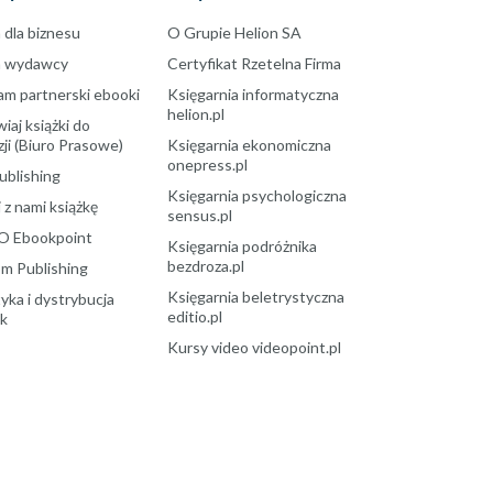
 dla biznesu
O Grupie Helion SA
a wydawcy
Certyfikat Rzetelna Firma
am partnerski ebooki
Księgarnia informatyczna
helion.pl
aj książki do
ji (Biuro Prasowe)
Księgarnia ekonomiczna
onepress.pl
ublishing
Księgarnia psychologiczna
 z nami książkę
sensus.pl
O Ebookpoint
Księgarnia podróżnika
bezdroza.pl
m Publishing
Księgarnia beletrystyczna
yka i dystrybucja
editio.pl
ek
Kursy video videopoint.pl