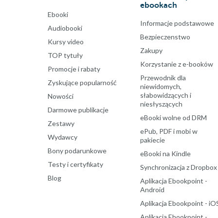
ebookach
Ebooki
Informacje podstawowe
Audiobooki
Bezpieczenstwo
Kursy video
Zakupy
TOP tytuły
Korzystanie z e-booków
Promocje i rabaty
Przewodnik dla
Zyskujące popularność
niewidomych,
słabowidzących i
Nowości
niesłyszących
Darmowe publikacje
eBooki wolne od DRM
Zestawy
ePub, PDF i mobi w
Wydawcy
pakiecie
Bony podarunkowe
eBooki na Kindle
Testy i certyfikaty
Synchronizacja z Dropbox
Blog
Aplikacja Ebookpoint -
Android
Aplikacja Ebookpoint - iO
Aplikacja Ebookpoint -