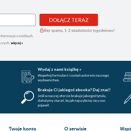
DOŁĄCZ TERAZ
Bez spamu, 1-2 wiadomości tygodniowo!
nformacje o zniżkach,
iczych.
więcej »
Wydaj z nami książkę »
Wypełnij formularz i zostań autorem naszego
wydawnictwa.
Brakuje Ci jakiegoś ebooka? Daj znać!
Jeśli w naszej ofercie brakuje jakiegoś tytulu,
dołożymy starań, by jak najszybciej się u nas
pojawił.
Twoje konto
O serwisie
Wspó