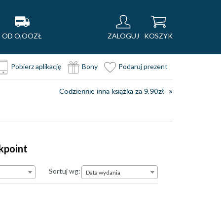
OD O,OOZŁ
ZALOGUJ
KOSZYK
Pobierz aplikację
Bony
Podaruj prezent
Codziennie inna książka za 9,90zł
kpoint
Data wydania
Sortuj wg:
Data wydania