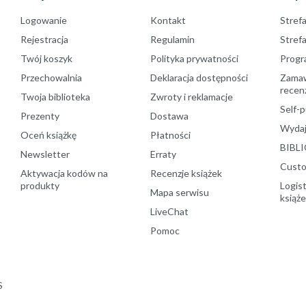
Logowanie
Kontakt
Strefa
Rejestracja
Regulamin
Stref
Twój koszyk
Polityka prywatności
Progr
Przechowalnia
Deklaracja dostępności
Zamawi
recenz
Twoja biblioteka
Zwroty i reklamacje
Self-p
Prezenty
Dostawa
Wydaj
Oceń książkę
Płatności
BIBLI
Newsletter
Erraty
Custo
Aktywacja kodów na
Recenzje książek
produkty
Logist
Mapa serwisu
książ
LiveChat
Pomoc
S