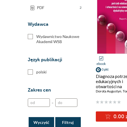
PDF
2
Wydawca
Wydawnictwo Naukowe
Akademii WSB
Język publikacji
ebook
0 pkt
polski
Diagnoza potrz
edukacyjnych i
otwartości na
Zakres cen
nowoczesną
Dorota Augustyn
,
Toma
dydaktykę seni
–
0.00 
Wyczyść