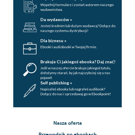
Wypełnij formularz i zostań autorem naszego
wydawnictwa.
Da wydawców »
Jesteś średnim lub dużym wydawcą? Dołącz do
naszego systemu dystrybucji!
Dla biznesu »
Ebooki i audiobooki w Twojej firmie.
Brakuje Ci jakiegoś ebooka? Daj znać!
Jeśli w naszej ofercie brakuje jakiegoś tytulu,
dołożymy starań, by jak najszybciej się u nas
pojawił.
Self publishing »
Napisałeś ebooka lub nagrałeś audibook?
Dołącz do nas i sprzedawaj go w Ebookpoint!
Nasza oferta
Przewodnik po ebookach