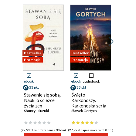
Bestseller
Bestseller
Promocja
Promocja
Promocja
ebook
ebook
audiobook
ebook
33 pkt
33 pkt
36 pkt
Stawanie się sobą.
Święto
Szrama
Nauki o ścieżce
Karkonoszy.
życia zen
Karkonoska seria
Shunryu Suzuki
kryminalna. Tom 5
Sławek Gortych
(27,93 zł najniższa cena z 30 dni)
(27,99 zł najniższa cena z 30 dni)
(28,59 zł najni