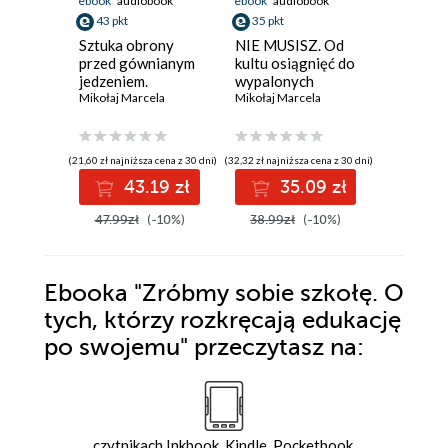
ebook
audiobook
ebook
audiobook
ebook
43 pkt
35 pkt
34 pkt
Sztuka obrony
NIE MUSISZ. Od
Patopos
przed gównianym
kultu osiągnięć do
Jak szko
jedzeniem.
wypalonych
i państw
Zbawienna
Mikołaj Marcela
pokoleń
Mikołaj Marcela
bezradno
Mikołaj M
monotonia w
tym zrob
kuchni i poza nią
(21,60 zł najniższa cena z 30 dni)
(32,32 zł najniższa cena z 30 dni)
(17,10 zł najni
43.19 zł
35.09 zł
3
47.99zł
(-10%)
38.99zł
(-10%)
37.99z
Ebooka
"Zróbmy sobie szkołę. O
tych, którzy rozkręcają edukację
po swojemu"
przeczytasz na:
czytnikach Inkbook, Kindle, Pocketbook,