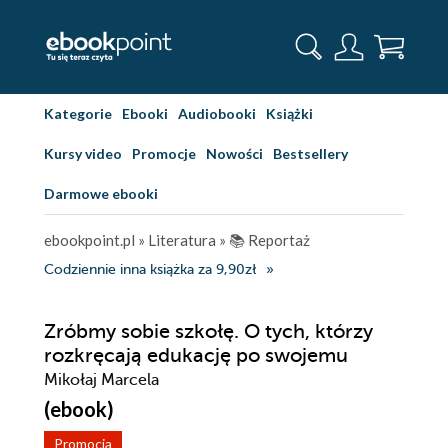
Kategorie
Ebooki
Audiobooki
Książki
Kursy video
Promocje
Nowości
Bestsellery
Darmowe ebooki
ebookpoint.pl
»
Literatura
»
📚 Reportaż
Codziennie inna książka za 9,90zł
Zróbmy sobie szkołę. O tych, którzy
rozkręcają edukację po swojemu
Mikołaj Marcela
(ebook)
Promocja