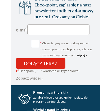
Ebookpoint, zapisz się na nasz
newsletter i
odbierz darmowy
prezent
. Czekamy na Ciebie!
e-mail
*
Chcę otrzymywać na podany e-mail
informacje o zniżkach, promocjach oraz
nowościach wydawniczych.
więcej »
DOŁĄCZ TERAZ
Bez spamu, 1-2 wiadomości tygodniowo!
Zobacz więcej »
Program partnerski »
Zarabiaj więcej z Grupą Helion! Dołącz do
programu partnerskiego.
Wydaj z nami książkę »