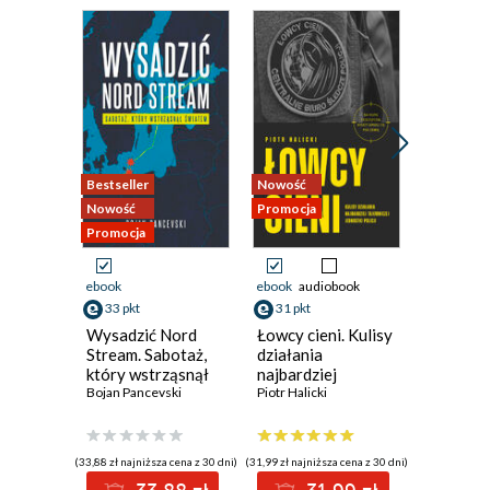
Bestseller
Nowość
Promocja
Nowość
Promocja
Promocja
ebook
ebook
audiobook
ebook
33 pkt
31 pkt
70 pkt
Wysadzić Nord
Łowcy cieni. Kulisy
Żelazny
Stream. Sabotaż,
działania
David Ball
który wstrząsnął
najbardziej
światem
Bojan Pancevski
tajemniczej
Piotr Halicki
jednostki policji
(33,88 zł najniższa cena z 30 dni)
(31,99 zł najniższa cena z 30 dni)
(64,73 zł najni