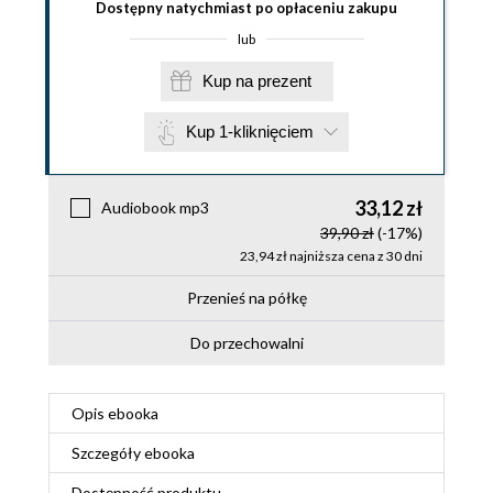
Dostępny natychmiast po opłaceniu zakupu
lub
Kup na prezent
Kup 1-kliknięciem
33,12 zł
Audiobook mp3
39,90 zł
(-17%)
23,94 zł najniższa cena z 30 dni
Przenieś na półkę
Do przechowalni
Opis
ebooka
Szczegóły
ebooka
Dostępność produktu