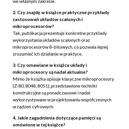
we własnym zakresie.
Jednostka centralna Z-80 (47)
2. Czy znajdę w książce praktyczne przykłady
Opis wyprowadzeń Z-80 (48)
zastosowań układów scalonych i
Buforowanie wyprowadzeń (49)
mikroprocesorów?
Generator sygnału zegarowego i układ
Tak, publikacja prezentuje konkretne przykłady
zerowania (50)
wykorzystania układów scalonych oraz
Układ pracy krokowej (51)
mikroprocesorów 8-bitowych, co pozwala lepiej
Jednostka centralna 8048 (52)
zrozumieć ich działanie w praktyce.
Opis wyprowadzeń 8048 (52)
3. Czy omawiane w książce układy i
Buforowanie wyprowadzeń (54)
mikroprocesory są nadal aktualne?
Dołączenie ekspanderów (54)
Mimo że książka opisuje klasyczne mikroprocesory
Zwiększenie liczby przerwań (56)
(Z-80, 8048, 8051), przedstawione techniki
Układ pracy krokowej (57)
konstrukcyjne są ponadczasowe i nadal
Jednostka centralna 8051 (57)
wykorzystywane w projektowaniu współczesnych
Opis wyprowadzeń 8051 (59)
urządzeń cyfrowych.
Buforowanie wyprowadzeń (60)
4. Jakie zagadnienia dotyczące pamięci są
Dołączenie ekspanderów (61)
omówione w tej książce?
Zwiększenie liczby przerwań (61)