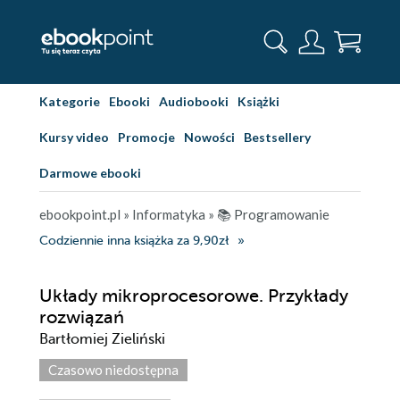
Kategorie
Ebooki
Audiobooki
Książki
Kursy video
Promocje
Nowości
Bestsellery
Darmowe ebooki
ebookpoint.pl
»
Informatyka
»
📚 Programowanie
Codziennie inna książka za 9,90zł
Układy mikroprocesorowe. Przykłady
rozwiązań
Bartłomiej Zieliński
Czasowo niedostępna