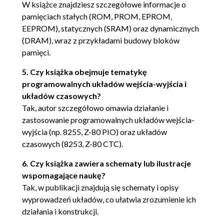
W książce znajdziesz szczegółowe informacje o
Układ pracy krokowej (62)
pamięciach stałych (ROM, PROM, EPROM,
Rozdział 4. Pamięci stałe i statyczne (63)
EEPROM), statycznych (SRAM) oraz dynamicznych
Pamięci PROM (64)
(DRAM), wraz z przykładami budowy bloków
pamięci.
Pamięci EPROM (65)
Pamięci statyczne RAM (66)
5. Czy książka obejmuje tematykę
programowalnych układów wejścia-wyjścia i
Konstrukcja modułów pamięci (68)
układów czasowych?
Przykłady (68)
Tak, autor szczegółowo omawia działanie i
zastosowanie programowalnych układów wejścia-
Rozdział 5. Pamięci dynamiczne (79)
wyjścia (np. 8255, Z-80 PIO) oraz układów
Przegląd układów pamięci DRAM (79)
czasowych (8253, Z-80 CTC).
Przykłady (80)
6. Czy książka zawiera schematy lub ilustracje
Rozdział 6. Układy równoległego wejścia-wyjścia (97)
wspomagające naukę?
Tak, w publikacji znajdują się schematy i opisy
Programowalne układy wejścia-wyjścia (97)
wyprowadzeń układów, co ułatwia zrozumienie ich
Układ 8255 (98)
działania i konstrukcji.
Układ Z-80 PIO (99)