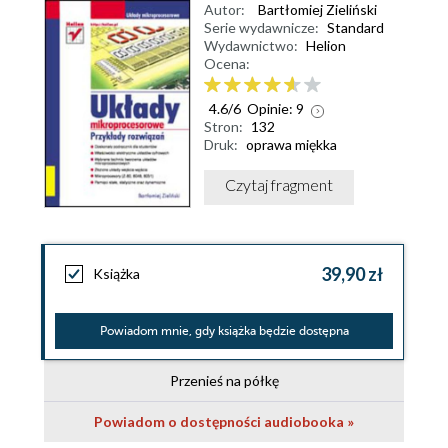
Autor:
Bartłomiej Zieliński
Serie wydawnicze:
Standard
Wydawnictwo:
Helion
Ocena:
4.6
/
6
Opinie:
9
Stron:
132
Druk:
oprawa miękka
Czytaj fragment
39,90 zł
Książka
Powiadom mnie, gdy książka będzie dostępna
Przenieś na półkę
Powiadom o dostępności audiobooka »