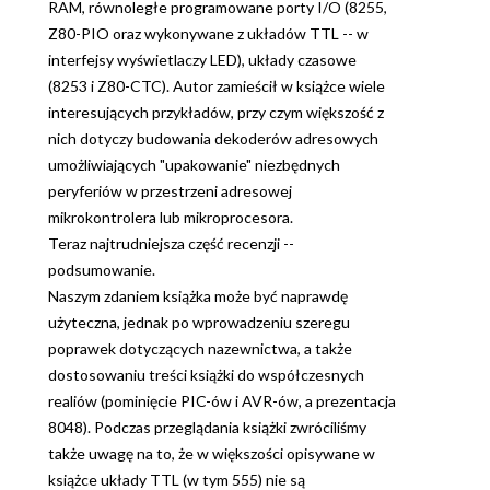
RAM, równoległe programowane porty I/O (8255,
Z80-PIO oraz wykonywane z układów TTL -- w
interfejsy wyświetlaczy LED), układy czasowe
(8253 i Z80-CTC). Autor zamieścił w książce wiele
interesujących przykładów, przy czym większość z
nich dotyczy budowania dekoderów adresowych
umożliwiających "upakowanie" niezbędnych
peryferiów w przestrzeni adresowej
mikrokontrolera lub mikroprocesora.
Teraz najtrudniejsza część recenzji --
podsumowanie.
Naszym zdaniem książka może być naprawdę
użyteczna, jednak po wprowadzeniu szeregu
poprawek dotyczących nazewnictwa, a także
dostosowaniu treści książki do współczesnych
realiów (pominięcie PIC-ów i AVR-ów, a prezentacja
8048). Podczas przeglądania książki zwróciliśmy
także uwagę na to, że w większości opisywane w
książce układy TTL (w tym 555) nie są