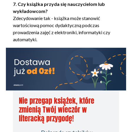
Przykłady (102)
7. Czy książka przyda się nauczycielom lub
wykładowcom?
Rozdział 7. Układy czasowe (111)
Zdecydowanie tak - książka może stanowić
Programowalne układy czasowe (111)
wartościową pomoc dydaktyczną podczas
Układ 8253 (111)
prowadzenia zajęć z elektroniki, informatyki czy
Układ Z-80 CTC (113)
automatyki.
Przykłady (114)
Rozdział 8. Złożone układy wejścia-wyjścia (121)
Dodatek A Literatura (129)
Nie przegap książek, które
zmienią Twój wieczór w
literacką przygodę!