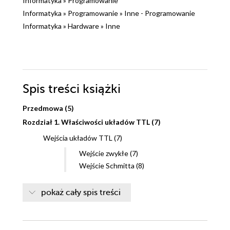
Informatyka
»
Programowanie
Informatyka
»
Programowanie
»
Inne - Programowanie
Informatyka
»
Hardware
»
Inne
Spis treści
książki
Przedmowa (5)
Rozdział 1. Właściwości układów TTL (7)
Wejścia układów TTL (7)
Wejście zwykłe (7)
Wejście Schmitta (8)
Wyjścia układów TTL (9)
pokaż cały spis treści
Wyjście przeciwsobne (9)
Wyjście z otwartym kolektorem (9)
Dobór rezystora dla wyjścia z otwartym