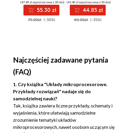
(47,40 zł najniższa cena z 30 dni)
(41,40 zł najniższa cena z 30 dni)
(35,94 zł najni
SQL na potrzeby
Układy kontroli parzystości 74180 i
55.30 zł
44.85 zł
3
praktycznych
74280 (26)
zastosowań.
79.00zł
(-30%)
69.00zł
(-35%)
59.90z
Wydanie IV
Układy czasowe (27)
Układ 74121 (27)
Układ 74123 (27)
Układ NE555 (29)
Przerzutniki (30)
Najczęściej zadawane pytania
Układ 7474 (30)
(FAQ)
Liczniki (31)
Liczniki asynchroniczne (31)
1. Czy książka "Układy mikroprocesorowe.
Liczniki synchroniczne (32)
Przykłady rozwiązań" nadaje się do
Bufory i rejestry z wyjściami trójstanowymi (35)
samodzielnej nauki?
Bufory (35)
Tak, książka zawiera liczne przykłady, schematy i
Rejestry (36)
wyjaśnienia, które ułatwiają samodzielne
zrozumienie tematyki układów
Przykłady (37)
mikroprocesorowych, nawet osobom uczącym się
Rozdział 3. Mikroprocesor i jednostka centralna (47)