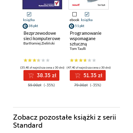
książka
ebook
książka
ebook
ksi
38 pkt
51 pkt
64 pkt
Bezprzewodowe
Programowanie
Złożone
sieci komputerowe
wspomagane
zagadni
Bartłomiej Zieliński
sztuczną
architek
inteligencją.
Tom Taulli
oprogra
Neal Ford
Lepsze
Jak anal
planowanie,
komprom
kodowanie,
podejm
(35,40 zł najniższa cena z 30 dni)
(47,40 zł najniższa cena z 30 dni)
(59,40 zł najni
testowanie i
trudne d
38.35 zł
51.35 zł
6
wdrażanie
59.00zł
(-35%)
79.00zł
(-35%)
99.00z
Zobacz pozostałe książki z serii
Standard