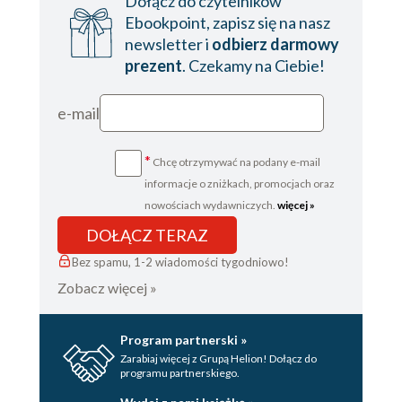
Dołącz do czytelników
Ebookpoint, zapisz się na nasz
newsletter i
odbierz darmowy
prezent
. Czekamy na Ciebie!
e-mail
*
Chcę otrzymywać na podany e-mail
informacje o zniżkach, promocjach oraz
nowościach wydawniczych.
więcej »
DOŁĄCZ TERAZ
Bez spamu, 1-2 wiadomości tygodniowo!
Zobacz więcej »
Program partnerski »
Zarabiaj więcej z Grupą Helion! Dołącz do
programu partnerskiego.