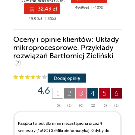
(29,94 zł najniższa cena z 30 dni)
49.90zł
(-40%)
169.00z
32.43 zł
49.90zł
(-35%)
Oceny i opinie klientów: Układy
mikroprocesorowe. Przykłady
rozwiązań Bartłomiej Zieliński
Dodaj opinię
4.6
1
2
3
4
5
6
(0)
(1)
(0)
(2)
(5)
(1)
Książka ta jest dla mnie niezastąpiona przez 4
semestry (1xUC i 3xMikroinformatyka). Gdyby do