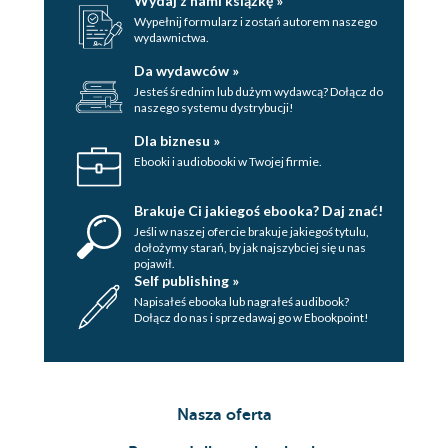
Wydaj z nami książkę »
Wypełnij formularz i zostań autorem naszego
wydawnictwa.
Da wydawców »
Jesteś średnim lub dużym wydawcą? Dołącz do
naszego systemu dystrybucji!
Dla biznesu »
Ebooki i audiobooki w Twojej firmie.
Brakuje Ci jakiegoś ebooka? Daj znać!
Jeśli w naszej ofercie brakuje jakiegoś tytulu,
dołożymy starań, by jak najszybciej się u nas
pojawił.
Self publishing »
Napisałeś ebooka lub nagrałeś audibook?
Dołącz do nas i sprzedawaj go w Ebookpoint!
Nasza oferta