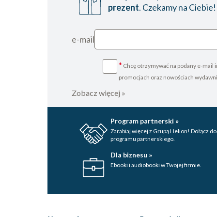
prezent
. Czekamy na Ciebie!
e-mail
*
Chcę otrzymywać na podany e-mail i
promocjach oraz nowościach wydawn
Zobacz więcej »
Program partnerski »
Zarabiaj więcej z Grupą Helion! Dołącz do
programu partnerskiego.
Dla biznesu »
Ebooki i audiobooki w Twojej firmie.