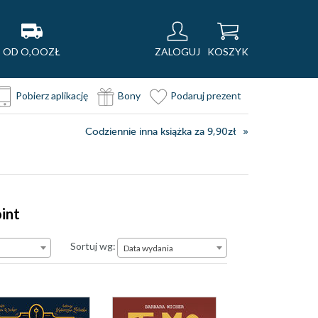
OD O,OOZŁ
ZALOGUJ
KOSZYK
Pobierz aplikację
Bony
Podaruj prezent
Codziennie inna książka za 9,90zł
int
Data wydania
Sortuj wg:
Data wydania