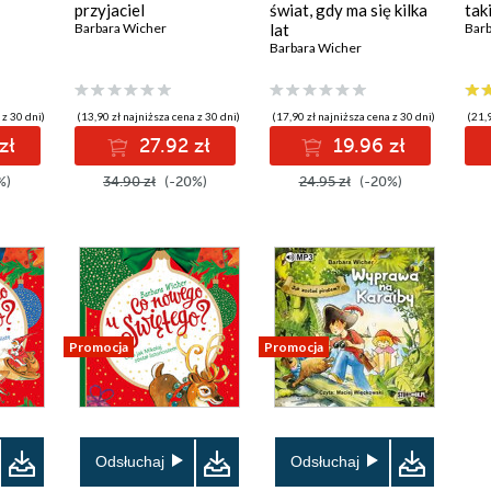
przyjaciel
świat, gdy ma się kilka
taki
Barbara Wicher
lat
Barb
Barbara Wicher
 z 30 dni)
(13,90 zł najniższa cena z 30 dni)
(17,90 zł najniższa cena z 30 dni)
(21,9
zł
27.92 zł
19.96 zł
%)
34.90 zł
(-20%)
24.95 zł
(-20%)
Promocja
Promocja
Odsłuchaj
Odsłuchaj