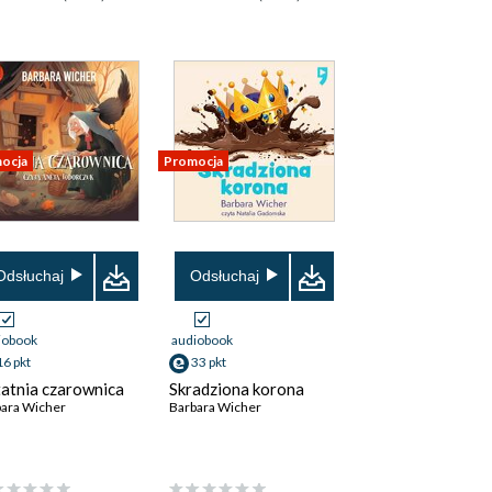
ocja
Promocja
Odsłuchaj
Odsłuchaj
iobook
audiobook
16 pkt
33 pkt
atnia czarownica
Skradziona korona
ara Wicher
Barbara Wicher