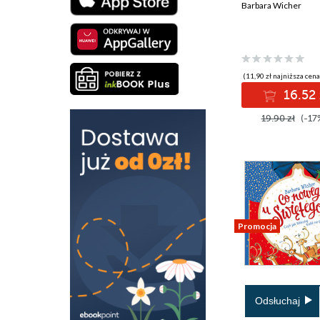
Barbara Wicher
(11,90 zł najniższa cena
16.52 
19.90 zł
(-17
Promocja
Odsłuchaj