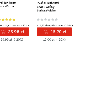
ej jak inne
roztargnionej
ara Wicher
czarownicy
Barbara Wicher
0 zł najniższa cena z 30 dni)
(14,77 zł najniższa cena z 30 dni)
23.96 zł
15.20 zł
29.95 zł
(-20%)
19.00 zł
(-20%)