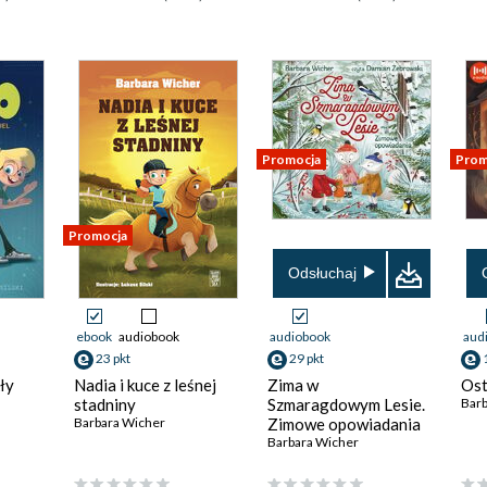
Promocja
Prom
Promocja
Odsłuchaj
ebook
audiobook
audiobook
aud
23 pkt
29 pkt
ły
Nadia i kuce z leśnej
Zima w
Ost
stadniny
Szmaragdowym Lesie.
Barb
Barbara Wicher
Zimowe opowiadania
Barbara Wicher