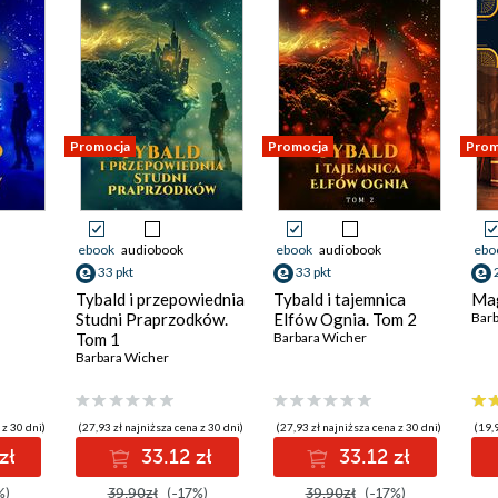
Promocja
Promocja
Prom
ebook
audiobook
ebook
audiobook
ebo
33 pkt
33 pkt
Tybald i przepowiednia
Tybald i tajemnica
Mag
Studni Praprzodków.
Elfów Ognia. Tom 2
Barb
Tom 1
Barbara Wicher
Barbara Wicher
 z 30 dni)
(27,93 zł najniższa cena z 30 dni)
(27,93 zł najniższa cena z 30 dni)
(19,9
zł
33.12 zł
33.12 zł
%)
39.90zł
(-17%)
39.90zł
(-17%)