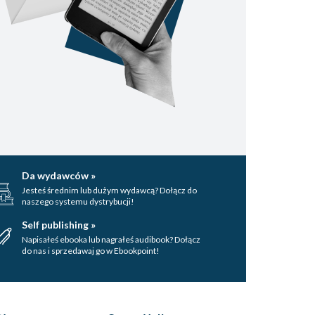
Da wydawców »
Jesteś średnim lub dużym wydawcą? Dołącz do
naszego systemu dystrybucji!
Self publishing »
Napisałeś ebooka lub nagrałeś audibook? Dołącz
do nas i sprzedawaj go w Ebookpoint!