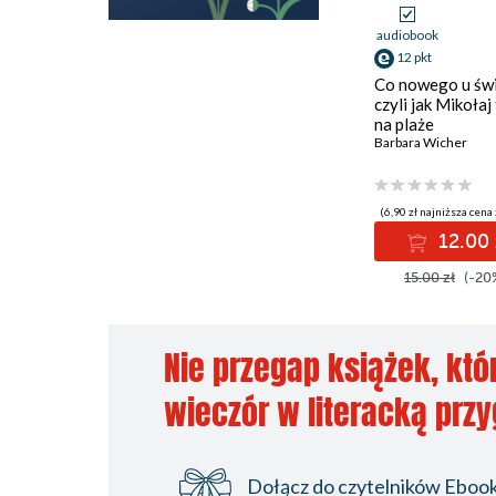
audiobook
12 pkt
Co nowego u św
czyli jak Mikołaj 
na plaże
Barbara Wicher
(6,90 zł najniższa cena 
12.00 
15.00 zł
(-20
Nie przegap książek, któ
wieczór w literacką prz
Dołącz do czytelników Ebookp