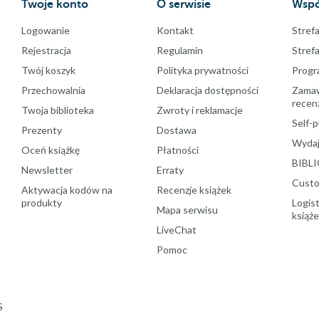
Twoje konto
O serwisie
Wspó
Logowanie
Kontakt
Strefa
Rejestracja
Regulamin
Stref
Twój koszyk
Polityka prywatności
Progr
Przechowalnia
Deklaracja dostępności
Zamawi
recenz
Twoja biblioteka
Zwroty i reklamacje
Self-p
Prezenty
Dostawa
Wydaj
Oceń książkę
Płatności
BIBLI
Newsletter
Erraty
Custo
Aktywacja kodów na
Recenzje książek
produkty
Logist
Mapa serwisu
książ
LiveChat
Pomoc
S