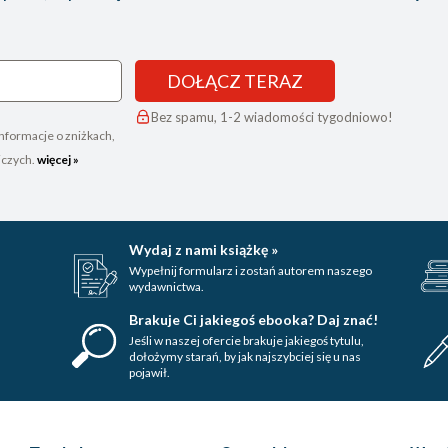
DOŁĄCZ TERAZ
Bez spamu, 1-2 wiadomości tygodniowo!
nformacje o zniżkach,
iczych.
więcej »
Wydaj z nami książkę »
Wypełnij formularz i zostań autorem naszego
wydawnictwa.
Brakuje Ci jakiegoś ebooka? Daj znać!
Jeśli w naszej ofercie brakuje jakiegoś tytulu,
dołożymy starań, by jak najszybciej się u nas
pojawił.