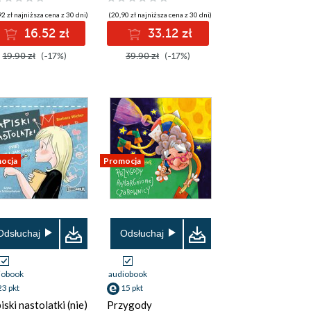
2 zł najniższa cena z 30 dni)
(20,90 zł najniższa cena z 30 dni)
16.52 zł
33.12 zł
19.90 zł
(-17%)
39.90 zł
(-17%)
ocja
Promocja
Odsłuchaj
Odsłuchaj
iobook
audiobook
23 pkt
15 pkt
iski nastolatki (nie)
Przygody