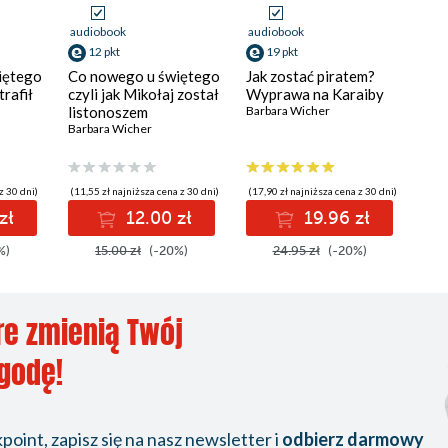
audiobook
audiobook
12 pkt
19 pkt
iętego
Co nowego u świętego
Jak zostać piratem?
trafił
czyli jak Mikołaj został
Wyprawa na Karaiby
listonoszem
Barbara Wicher
Barbara Wicher
z 30 dni)
(11,55 zł najniższa cena z 30 dni)
(17,90 zł najniższa cena z 30 dni)
zł
12.00 zł
19.96 zł
%)
15.00 zł
(-20%)
24.95 zł
(-20%)
re zmienią Twój
ygodę!
oint, zapisz się na nasz newsletter i
odbierz darmowy