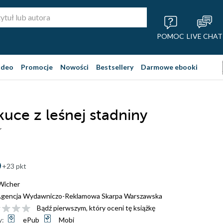
POMOC
LIVE CHAT
ideo
Promocje
Nowości
Bestsellery
Darmowe ebooki
kuce z leśnej stadniny
r
+23 pkt
Wicher
gencja Wydawniczo-Reklamowa Skarpa Warszawska
Bądź pierwszym, który oceni tę książkę
y:
ePub
Mobi