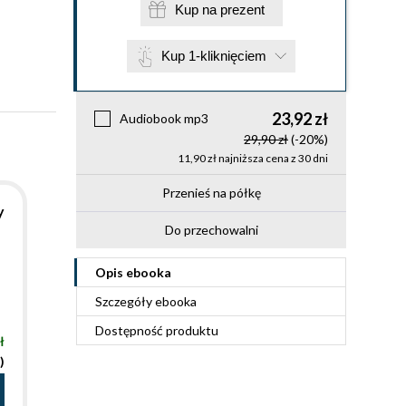
Kup na prezent
Kup 1-kliknięciem
23,92 zł
Audiobook mp3
29,90 zł
(-20%)
11,90 zł najniższa cena z 30 dni
Przenieś na półkę
y
Do przechowalni
Opis
ebooka
Szczegóły
ebooka
Dostępność produktu
ł
)