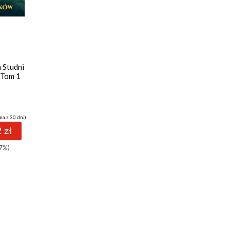
ebook
audiobook
33 pkt
Tybald i tajemnica
 Studni
Elfów Ognia. Tom 2
 Tom 1
Barbara Wicher
na z 30 dni)
(27,93 zł najniższa cena z 30 dni)
 zł
33.12 zł
7%)
39.90zł
(-17%)