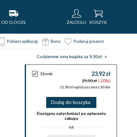
OD O,OOZŁ
ZALOGUJ
KOSZYK
Pobierz aplikację
Bony
Podaruj prezent
Codziennie inna książka za 9,90zł
23,92 zł
Ebook
29,90 zł
(-20%)
11,90 zł najniższa cena z 30 dni
Dodaj do koszyka
Dostępny natychmiast po opłaceniu
zakupu
lub