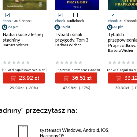
ebook
audiobook
ebook
audiobook
ebook
audiobook
23 pkt
36 pkt
33 pkt
Nadia i kuce z leśnej
Tybald i smak
Tybald i
stadniny
przygody. Tom 3
przepowiednia
Barbara Wicher
Barbara Wicher
Praprzodków.
Barbara Wicher
(11,90 zł najniższa cena z 30 dni)
(34,69 zł najniższa cena z 30 dni)
(27,93 zł najniższa ce
23.92 zł
36.51 zł
33.12
29.90zł
(-20%)
43.98zł
(-17%)
39.90zł
(-1
tadniny"
przeczytasz na:
systemach Windows, Android, iOS,
HarmonyOS