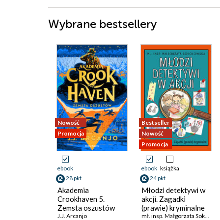
Wybrane bestsellery
Nowość
Bestseller
Promocja
Nowość
Promocja
ebook
ebook
książka
28 pkt
24 pkt
Akademia
Młodzi detektywi w
Crookhaven 5.
akcji. Zagadki
Zemsta oszustów
(prawie) kryminalne
J.J. Arcanjo
mł. insp. Małgorzata Sokołowska