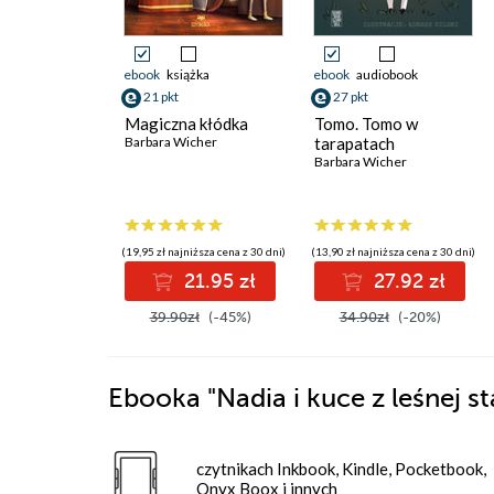
ebook
książka
ebook
audiobook
21 pkt
27 pkt
Magiczna kłódka
Tomo. Tomo w
Barbara Wicher
tarapatach
Barbara Wicher
(19,95 zł najniższa cena z 30 dni)
(13,90 zł najniższa cena z 30 dni)
21.95 zł
27.92 zł
39.90zł
(-45%)
34.90zł
(-20%)
Ebooka
"Nadia i kuce z leśnej s
czytnikach Inkbook, Kindle, Pocketbook,
Onyx Boox i innych