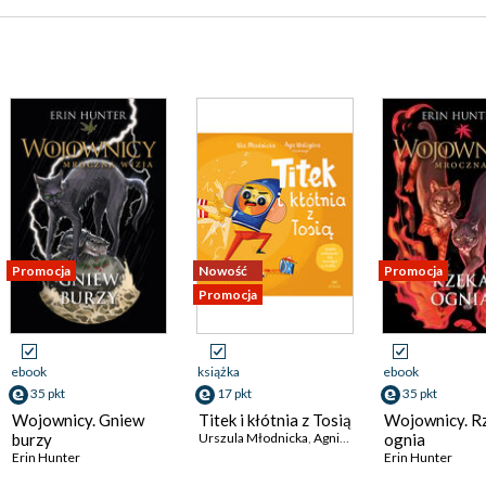
Promocja
Nowość
Promocja
Promocja
ebook
książka
ebook
35 pkt
17 pkt
35 pkt
Wojownicy. Gniew
Titek i kłótnia z Tosią
Wojownicy. R
burzy
Urszula Młodnicka
,
Agnieszka Waligóra
ognia
Erin Hunter
Erin Hunter