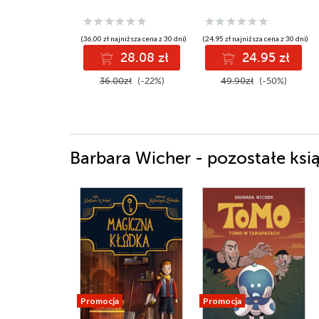
(36,00 zł najniższa cena z 30 dni)
(24,95 zł najniższa cena z 30 dni)
28.08 zł
24.95 zł
36.00zł
(-22%)
49.90zł
(-50%)
Barbara Wicher - pozostałe ksią
Promocja
Promocja