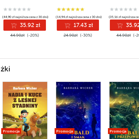
(44,90 zł najniższa cena z 30 dni)
(14,94 zł najniższa cena z 30 dni)
(35,16 zł najniższa ce
35.92 zł
17.43 zł
35.92
44.90zł
(-20%)
24.90zł
(-30%)
44.90zł
(-2
żki
Promocja
Promocja
Promocja