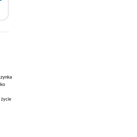
czynka
tko
 życie