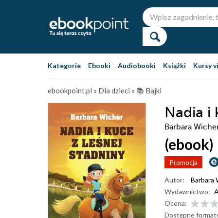
Kategorie
Ebooki
Audiobooki
Książki
Kursy v
ebookpoint.pl
»
Dla dzieci
»
📚 Bajki
Nadia i 
Barbara Wiche
(ebook)
Promocja
Autor:
Barbara 
Wydawnictwo:
A
Ocena:
Dostępne format